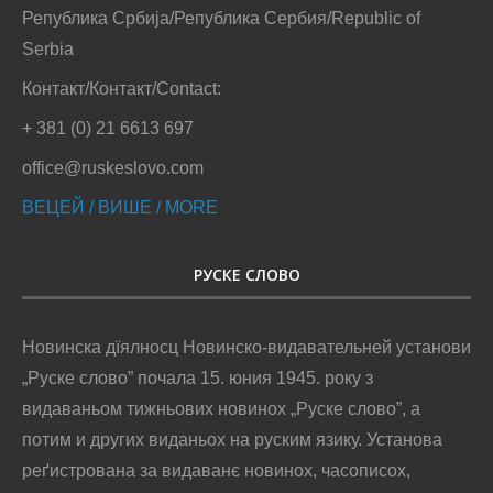
Република Србија/Република Сербия/Republic of
Serbia
Контакт/Контакт/Contact:
+ 381 (0) 21 6613 697
office@ruskeslovo.com
ВЕЦЕЙ / ВИШЕ / MORE
РУСКЕ СЛОВО
Новинска дїялносц Новинско-видавательней установи
„Руске слово” почала 15. юния 1945. року з
видаваньом тижньових новинох „Руске слово”, а
потим и других виданьох на руским язику. Установа
реґистрована за видаванє новинох, часописох,