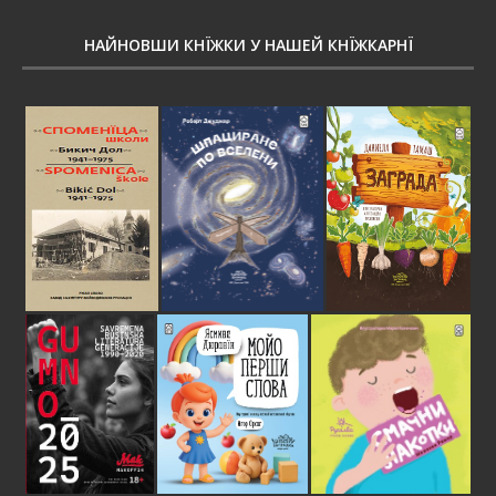
НАЙНОВШИ КНЇЖКИ У НАШЕЙ КНЇЖКАРНЇ