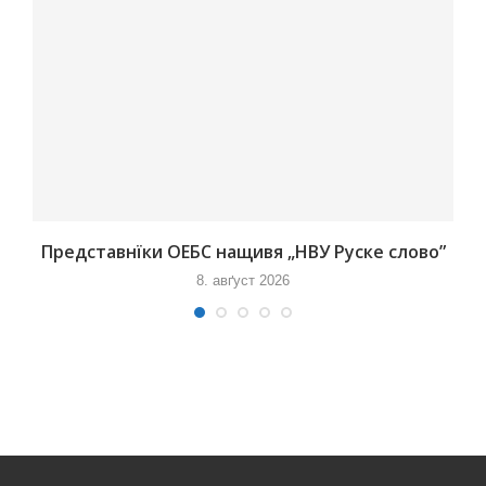
Представнїки ОЕБС нащивя „НВУ Руске слово”
8. авґуст 2026