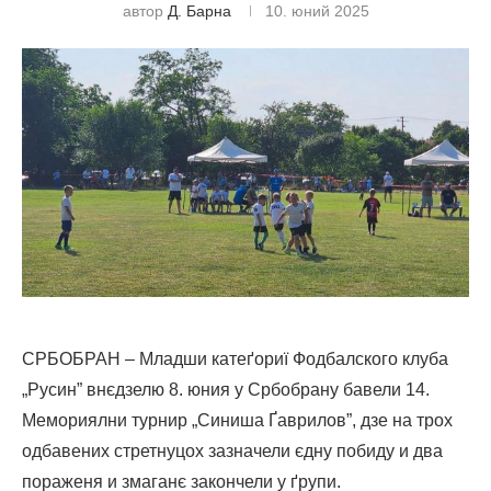
автор
Д. Барна
10. юний 2025
СРБОБРАН – Младши катеґориї Фодбалского клуба
„Русин” внєдзелю 8. юния у Србобрану бавели 14.
Мемориялни турнир „Синиша Ґаврилов”, дзе на трох
одбавених стретнуцох зазначели єдну побиду и два
пораженя и змаганє закончели у ґрупи.