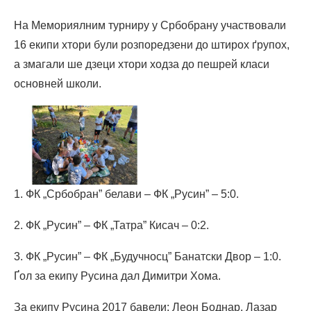
На Мемориялним турниру у Србобрану участвовали
16 екипи хтори були розпоредзени до штирох ґрупох,
а змагали ше дзеци хтори ходза до пешрей класи
основней школи.
1. ФК „Србобран” белави – ФК „Русин” – 5:0.
2. ФК „Русин” – ФК „Татра” Кисач – 0:2.
3. ФК „Русин” – ФК „Будучносц” Банатски Двор – 1:0.
Ґол за екипу Русина дал Димитри Хома.
За екипу Русина 2017 бавели: Леон Боднар, Лазар