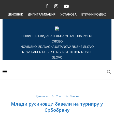
ЦЕНОВНЇК
ДИҐИТАЛИЗАЦИЯ
УСТАНОВА
ЕТИЧНИ КОДЕКС
НОВИНСКО-ВИДАВАТЕЛЬНА УСТАНОВА РУСКЕ
СЛОВО
NOVINSKO-IZDAVAČKA USTANOVA RUSKE SLOVO
NEWSPAPER PUBLISHING INSTITUTION RUSKE
SLOVO
Рутенпрес
Спорт
Тексти
Млади русиновци бавели на турниру у
Србобрану