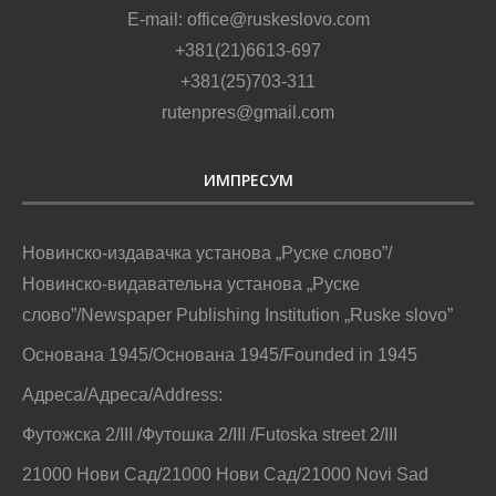
E-mail: office@ruskeslovo.com
+381(21)6613-697
+381(25)703-311
rutenpres@gmail.com
ИМПРЕСУМ
Новинско-издавачка установа „Руске слово”/
Новинско-видавательна установа „Руске
слово”/Newspaper Publishing Institution „Ruske slovo”
Основана 1945/Основана 1945/Founded in 1945
Адреса/Адреса/Address:
Футожска 2/III /Футошка 2/III /Futoska street 2/III
21000 Нови Сад/21000 Нови Сад/21000 Novi Sad