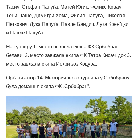
Тасич, Стефан Папуґа, Матей Югик, Феликс Ковач,
Тони Пашо, Димитри Хома, Филип Папуґа, Николая
Петкович, Лука Папуґа, Павле Бандич, Лука Кренїцки
и Павле Папуґа.
На турниру 1. место освоєла екипа ФК Србобран
белави, 2. место завжала екипа ФК Татра Кисач, док 3.
место завжала екипа Искри зоз Коцура.
Орґанизатор 14. Мемориялного турнира у Србобрану
була домашня екипа ФК „Србобран”.