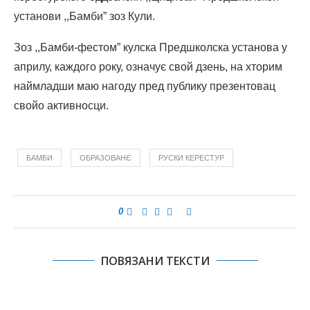
установи ,,Бамби” зоз Кули.
Зоз ,,Бамби-фестом” кулска Предшколска установа у
априлу, каждого року, означує свой дзень, на хторим
наймладши маю нагоду пред публику презентовац
свойо активносци.
БАМБИ
ОБРАЗОВАНЄ
РУСКИ КЕРЕСТУР
0
ПОВЯЗАНИ ТЕКСТИ