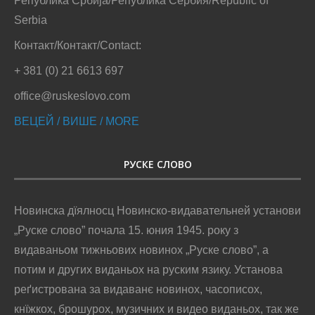
Република Србија/Република Сербия/Republic of
Serbia
Контакт/Контакт/Contact:
+ 381 (0) 21 6613 697
office@ruskeslovo.com
ВЕЦЕЙ / ВИШЕ / MORE
РУСКЕ СЛОВО
Новинска дїялносц Новинско-видавательней установи
„Руске слово” почала 15. юния 1945. року з
видаваньом тижньових новинох „Руске слово”, а
потим и других виданьох на руским язику. Установа
реґистрована за видаванє новинох, часописох,
кнїжкох, брошурох, музичних и видео виданьох, так же