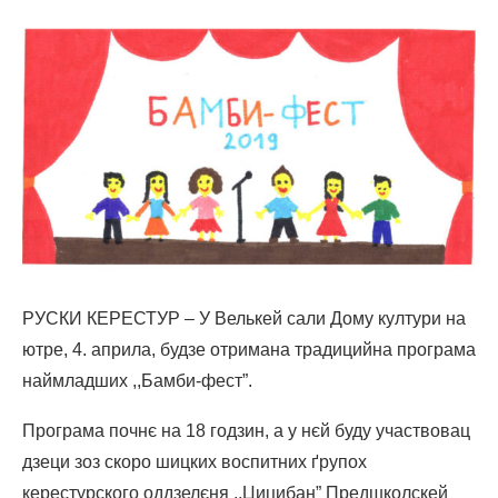
РУСКИ КЕРЕСТУР – У Велькей сали Дому култури на
ютре, 4. априла, будзе отриманa традицийна програма
наймладших ,,Бамби-фест”.
Програма почнє на 18 годзин, а у нєй буду участвовац
дзеци зоз скоро шицких воспитних ґрупох
керестурского оддзелєня ,,Цицибан” Предшколскей