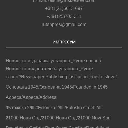
E-mail: office@ruskeslovo.com
+381(21)6613-697
+381(25)703-311
rutenpres@gmail.com
ИМПРЕСУМ
Новинско-издавачка установа „Руске слово”/
Новинско-видавательна установа „Руске
слово”/Newspaper Publishing Institution „Ruske slovo”
Основана 1945/Основана 1945/Founded in 1945
Адреса/Адреса/Address:
Футожска 2/III /Футошка 2/III /Futoska street 2/III
21000 Нови Сад/21000 Нови Сад/21000 Novi Sad