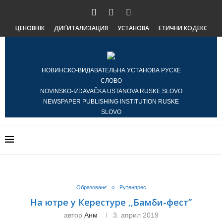
ЦЕНОВНЇК
ДИҐИТАЛИЗАЦИЯ
УСТАНОВА
ЕТИЧНИ КОДЕКС
НОВИНСКО-ВИДАВАТЕЛЬНА УСТАНОВА РУСКЕ
СЛОВО
NOVINSKO-IZDAVAČKA USTANOVA RUSKE SLOVO
NEWSPAPER PUBLISHING INSTITUTION RUSKE
SLOVO
Образованє
Рутенпрес
На ютре у Керестуре ,,Бамби-фест”
автор
Анм
3. април 2019