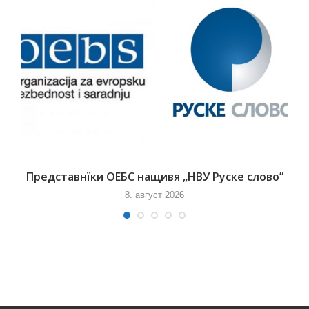
Представнїки ОЕБС нащивя „НВУ Руске слово”
8. авґуст 2026