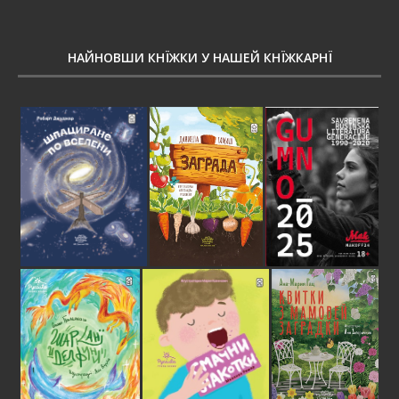
НАЙНОВШИ КНЇЖКИ У НАШЕЙ КНЇЖКАРНЇ