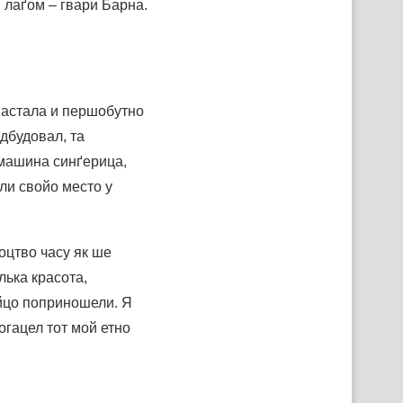
 лаґом – гвари Барна.
 настала и першобутно
дбудовал, та
 машина синґерица,
шли свойо место у
оцтво часу як ше
лька красота,
ойцо поприношели. Я
огацел тот мой етно