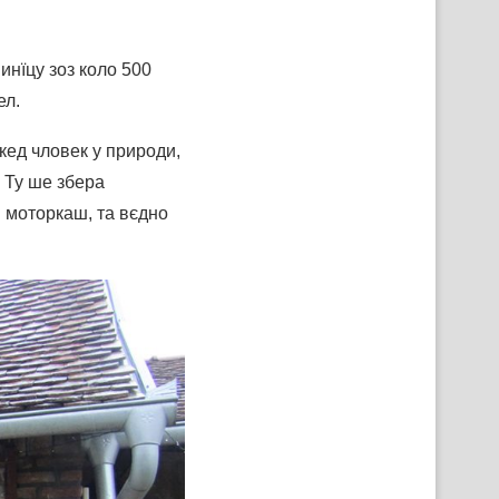
инїцу зоз коло 500
ел.
кед чловек у природи,
. Ту ше збера
м моторкаш, та вєдно