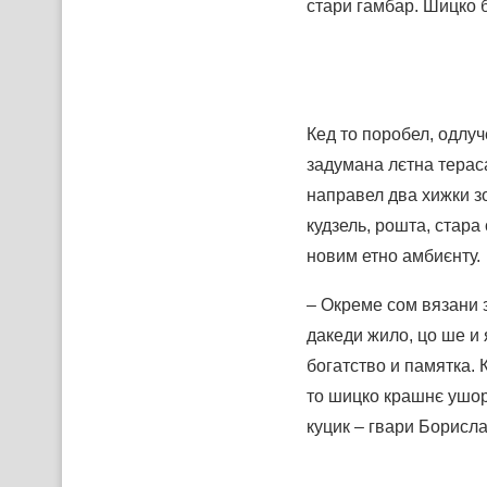
стари гамбар. Шицко 
Кед то поробел, одлуч
задумана лєтна тераса
направел два хижки з
кудзель, рошта, стара
новим етно амбиєнту.
– Окреме сом вязани з
дакеди жило, цо ше и 
богатство и памятка.
то шицко крашнє ушор
куцик – гвари Борисл