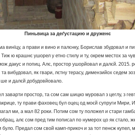
Пиньвица за деґустацию и друженє
ма винїцу, а прави и вино и палєнку, Борислав збудовал и п
 Тиж ю крашнє ушорел у етно стилу и ту, окрем местох за чу
мож дакус и попиц. Алє, простор ушорйовал и далєй. 2015. 
, та вибудовал, як гвари, лєтну терасу, димензийох седем зо
у ше и далєй добудовйовало.
ул заварти простор, та сом сам шицко муровал з цеглу, з гев
акрице, ту прави фаховец бул оцец од моєй супруги Мири, 
агал ми, а мал 82 роки. Потим сом ту положел и стари гамба
брац, алє сом пред тим пописал по нумерох цо як стало, ж
и було. Предал сом свой камп-прикоч и за тот пенєж купел, 