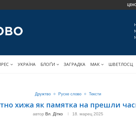
ЦЕН
ПРЕС
УКРАЇНА
БЛОҐИ
ЗАГРАДКА
МАK
ШВЕТЛОСЦ
Дружтво
Руске слово
Тексти
Етно хижа як памятка на прешли час
автор
Вл. Дїтко
18. марец 2025