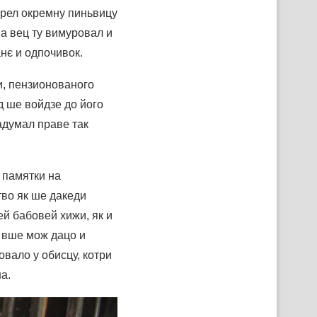
рел окремну пиньвицу
а вец ту вимуровал и
нє и одпочивок.
и, пензионованого
д ше войдзе до його
надумал праве так
 памятки на
тво як ше дакеди
ей бабовей хижи, як и
а вше мож дацо и
овало у обисцу, котри
а.