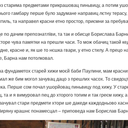
оз старима предметами прикрашовац пиньвицу, а потим ушо
нього гамбару перше було задумане направиц лєтну терасу, 
штиль, та направел красни етно простор, приємни за пребува
е по дачим препознатлїви, та так и обисце Борислава Барн
хторе чува памятки на прешли часи. То мож обачиц такой ке
дне, красне и, як ше то нєшка гвари, у етно стилу. А прецо 
, Барна нам потолковал.
на фундаметох старей хижи моєй баби Паулини, мам красни
умал же бим могол зачувац дацо з прешлих часох. То свидоц
шка. Перше сом почал ушорйовац пиньвицу под хижу. У стар
ец, та и я вимуровал пец до хторого топим и так греєм хижу, 
 зачувал стари предмети хтори ше дакеди каждодньово хасн
Миряну крашнє понамесцал – приповеда нам Борислав Барн