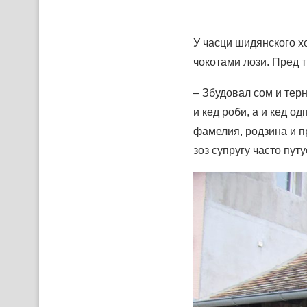
У часци шидянского хо
чокотами лози. Пред т
– Збудовал сом и терн
и кед роби, а и кед од
фамелия, родзина и пр
зоз супругу часто пут