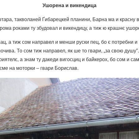
Ушорена и викендица
тара, такволаней Ґибарецкей планини, Барна ма и красну в
рома роками ту збудовал и викендицу, а тиж ю крашнє ушор
ац, а тиж сом направел и менши руски пец, бо є потребни и 
почива. То сом тиж направел, як ше то гвари, „за свою душу”
иятелє, а знам ту дакеди вигосциц и байкерох, бо сом и са
уєме на моторки – гвари Борислав.