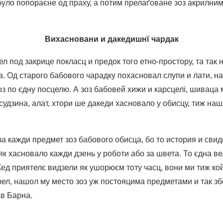
було попораєне од праху, а потим прелаґоване зоз акрилним
Вихасновани и дакедишнї чардак
ел под закрице покласц и предок того етно-простору, та так
. Од старого бабового чарадку похасновал слупи и лати, на
оз по єдну посцелю. А зоз бабовей хижи и карсцелї, шиваца
 судзина, алат, хтори ше дакеди хасновало у обисцу, тиж на
а кажди предмет зоз бабового обисца, бо то история и свид
як хасновало кажди дзень у роботи або за швета. То єдна ве
 Кед приятелє видзели як ушорюєм тоту часц, вони ми тиж к
ел, нашол му место зоз уж постояцима предметами и так зб
ав Барна.