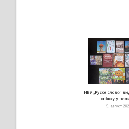
а
Вирни ше помодлєли Шнїговей
НВУ „Руске слово” ви
Мариї на Текийох
кнїжку у нови
5. авґуст 2026
5. авґуст 20