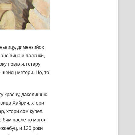
иньвицу, димензийох
ванє вина и палєнки,
року повалял стару
з шейсц метери. Но, то
ту красну, дакедишню.
Ивица Хайрич, хтори
р, хтори сом купел.
е бим после то могол
можебуц, и 120 роки