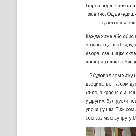
Барна перше почал з
за вино. Од дакедиш
руски пец и ро
Кажда хижа або обисц
огньогасца зоз Шиду, 
двора, дзе шицко скла
пошориц свойо обисце
– Збудовал сом хижу 
дзецинство, та сом д
жило, а краснє є и нє
у других, бул руски п
упечиц у нїм. Тиж сом
сом зоз мою супругу 