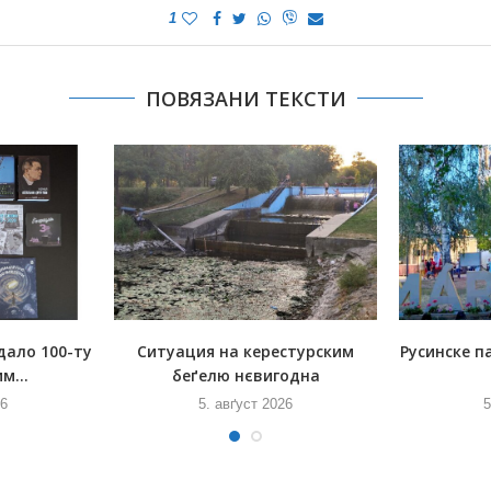
1
ПОВЯЗАНИ ТЕКСТИ
дало 100-ту
Ситуация на керестурским
Русинске п
м...
беґелю нєвигодна
26
5. авґуст 2026
5