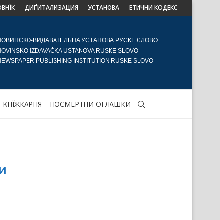
ОВНЇК
ДИҐИТАЛИЗАЦИЯ
УСТАНОВА
ЕТИЧНИ КОДЕКС
НОВИНСКО-ВИДАВАТЕЛЬНА УСТАНОВА РУСКЕ СЛОВО
NOVINSKO-IZDAVAČKA USTANOVA RUSKE SLOVO
NEWSPAPER PUBLISHING INSTITUTION RUSKE SLOVO
KНЇЖКАРНЯ
ПОСМЕРТНИ ОГЛАШКИ
и