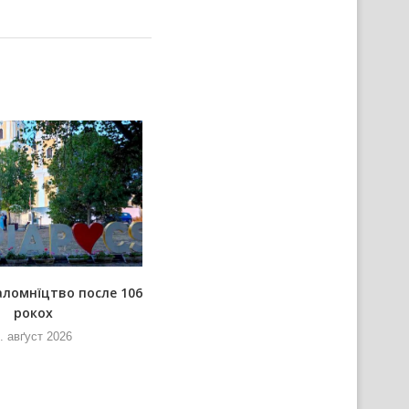
аломнїцтво после 106
Розпорядок преподаваньох на
рокох
Водицовим кампу
. авґуст 2026
5. авґуст 2026