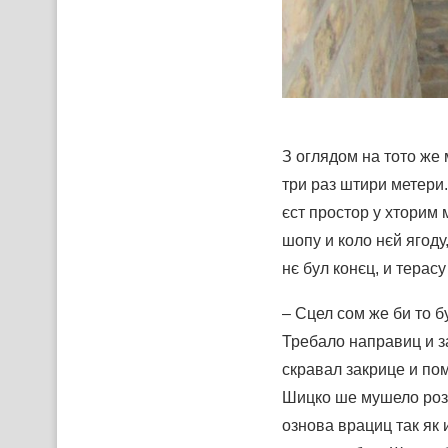
З оглядом на тото же 
три раз штири метери.
єст простор у хторим 
шопу и коло нєй ягоду
нє бул конєц, и терас
– Сцел сом же би то б
Требало направиц и з
скравал закрице и пом
Шицко ше мушело розо
ознова врациц так як 