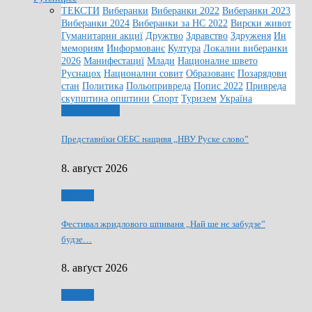
ТЕКСТИ
Виберанки
Виберанки 2022
Виберанки 2023
Виберанки 2024
Виберанки за НС 2022
Вирски живот
Гуманитарни акциї
Дружтво
Здравство
Здруженя
Ин
мемориям
Информованє
Култура
Локални виберанки
2026
Манифестациї
Млади
Националне швето
Руснацох
Национални совит
Образованє
Позарядови
стан
Политика
Польопривреда
Попис 2022
Привреда
скупштина општини
Спорт
Туризем
Україна
Информованє
Представнїки ОЕБС нащивя „НВУ Руске слово”
8. авґуст 2026
Култура
Фестивал жридлового шпиваня „Най ше нє забудзе”
будзе…
8. авґуст 2026
Култура