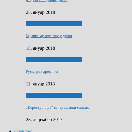
25. януар 2018
ЯК (НЄ) СКАПАЛ РОКЕНРОЛ
Музика му ище вше у души
18. януар 2018
ЯК (НЄ) СКАПАЛ РОКЕНРОЛ
Руска рок древянка
11. януар 2018
ЯК (НЄ) СКАПАЛ РОКЕНРОЛ
„Керестурияда” вечар музики младих
28. децембер 2017
Рутенпрес