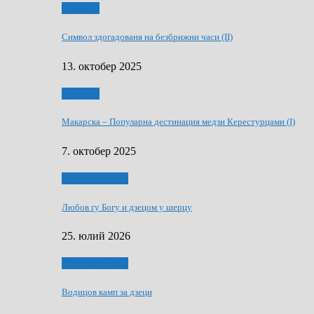
Дружтво
Символ здогадованя на безбрижни часи (II)
13. октобер 2025
Дружтво
Макарскa – Популарна дестинация медзи Керестурцами (I)
7. октобер 2025
Духовни живот
Любов ґу Богу и дзецом у шерцу
25. юлий 2026
Духовни живот
Водицов камп за дзеци