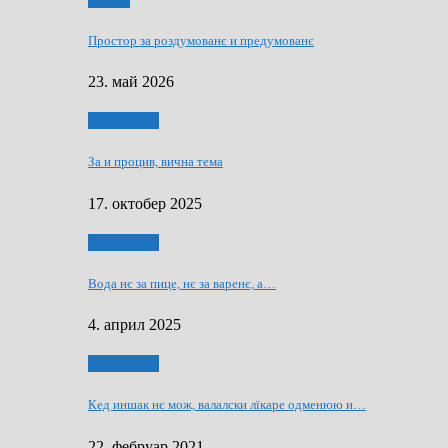
Мозаїк
Простор за роздумованє и предумованє
23. май 2026
Нашо места
За и процив, вична тема
17. октобер 2025
Нашо места
Вода нє за пице, нє за варeнє, a…
4. април 2025
Нашо места
Кед иншак нє мож, валалски лїкаре одменюю и…
22. фебруар 2021