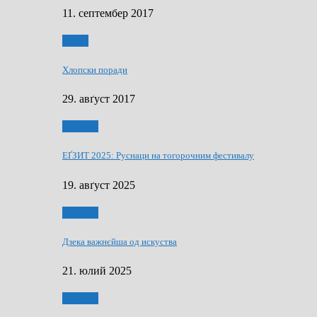
11. септембер 2017
Гумор
Хлопски поради
29. авґуст 2017
Додатки
ЕҐЗИТ 2025: Руснаци на тогорочним фестивалу
19. авґуст 2025
Додатки
Дзека важнєйша од искуства
21. юлий 2025
Додатки