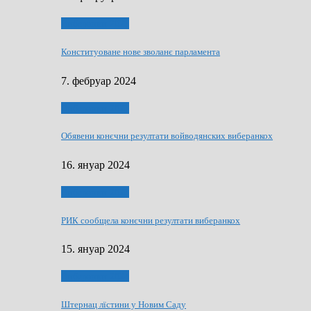
Виберанки 2023
Конституоване нове зволанє парламентa
7. фебруар 2024
Виберанки 2023
Обявени конєчни резултати войводянских виберанкох
16. януар 2024
Виберанки 2023
РИК сообщела конєчни резултати виберанкох
15. януар 2024
Виберанки 2024
Штернац лїстини у Новим Саду