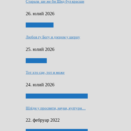
Старала ше же би Шид бул красши
26. юлий 2026
Духовни живот
Любов ґу Богу и дзецом у шерцу
25. юлий 2026
Руске слово
Тот хто сце, тот и може
24. юлий 2026
40 роки Оддзелєня за русинистику
Шлїди у просвити, науки, култури…
22. фебруар 2022