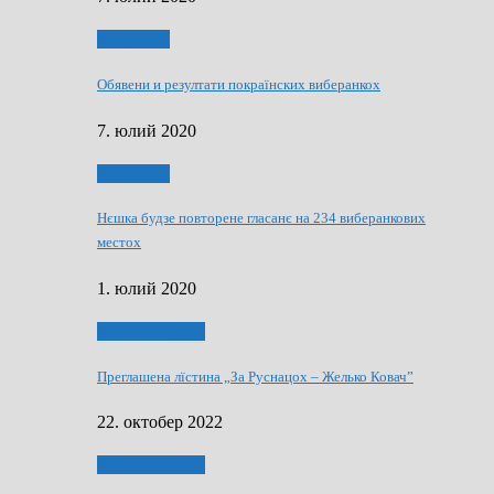
Виберанки
Обявени и резултати покраїнских виберанкох
7. юлий 2020
Виберанки
Нєшка будзе повторене гласанє на 234 виберанкових
местох
1. юлий 2020
Виберанки 2022
Преглашена лїстина „За Руснацох – Желько Ковач”
22. октобер 2022
Виберанки 2022