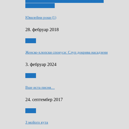
ҐУ 50. ДРАМСКОМУ МЕМОРИЯЛУ ПЕТРА
РИЗНИЧА ДЯДЇ
Ювилейни роки (1)
28. фебруар 2018
Гумор
Женско-хлопски спокуси: Слуп докрива насадзени
3. фебруар 2024
Гумор
Вше иста писня…
24. септембер 2017
Гумор
З мойого кута