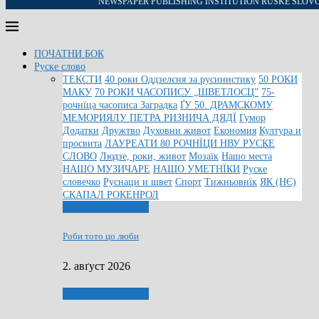
NEWSPAPER PUBLISHING INSTITUTION RUSKE SLOV
ПОЧАТНИ БОК
Руске слово
ТЕКСТИ
40 роки Оддзелєня за русинистику
50 РОКИ
МАКУ
70 РОКИ ЧАСОПИСУ „ШВЕТЛОСЦ”
75-
рочнїца часописа Заградка
ҐУ 50. ДРАМСКОМУ
МЕМОРИЯЛУ ПЕТРА РИЗНИЧА ДЯДЇ
Гумор
Додатки
Дружтво
Духовни живот
Економия
Култура и
просвита
ЛАУРЕАТИ 80 РОЧНЇЦИ НВУ РУСКЕ
СЛОВО
Людзе, роки, живот
Мозаїк
Нашо места
НАШО МУЗИЧАРЕ
НАШО УМЕТНЇКИ
Руске
словечко
Руснаци и швет
Спорт
Тижньовнїк
ЯК (НЄ)
СКАПАЛ РОКЕНРОЛ
Людзе, роки, живот
Роби тото цо люби
2. авґуст 2026
Людзе, роки, живот