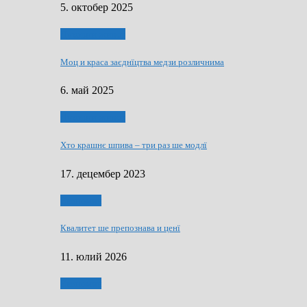
5. октобер 2025
Духовни живот
Моц и краса заєднїцтва медзи розличнима
6. май 2025
Духовни живот
Хто крашнє шпива – три раз ше модлї
17. децембер 2023
Економия
Квалитет ше препознава и ценї
11. юлий 2026
Економия