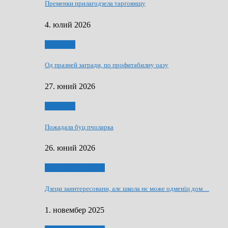
Пременки прилагодзела тарґовищу
4. юлий 2026
Економия
Од празней загради, по профитабилну оазу
27. юний 2026
Економия
Пожадала буц пчоларка
26. юний 2026
Култура и просвита
Дзеци заинтересовани, алє школа нє може одменїц дом…
1. новембер 2025