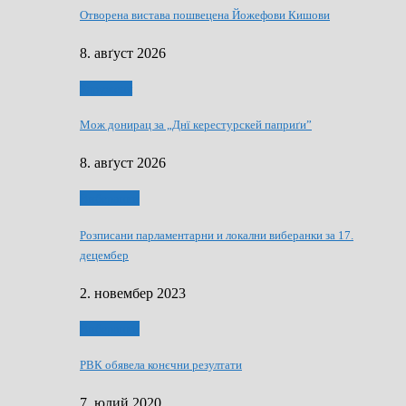
Отворена вистава пошвецена Йожефови Кишови
8. авґуст 2026
Здруженя
Мож донирац за „Днї керестурскей паприґи”
8. авґуст 2026
Виберанки
Розписани парламентарни и локални виберанки за 17.
децембер
2. новембер 2023
Виберанки
РВК обявела конєчни резултати
7. юлий 2020