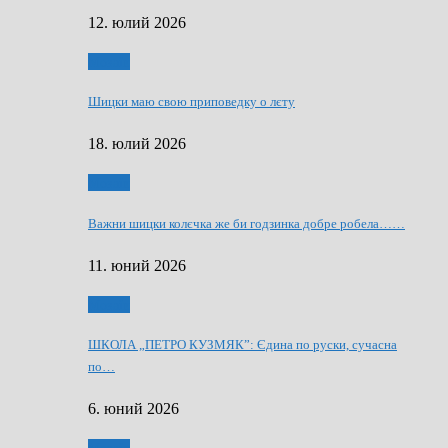
12. юлий 2026
Мозаїк
Шицки маю свою приповедку о лєту
18. юлий 2026
Мозаїк
Важни шицки колєчка же би годзинка добре робела……
11. юний 2026
Мозаїк
ШКОЛА „ПЕТРО КУЗМЯК”: Єдина по руски, сучасна
по…
6. юний 2026