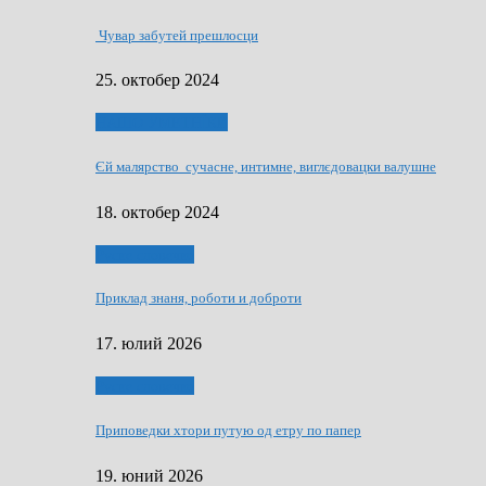
Чувар забутей прешлосци
25. октобер 2024
НАШО УМЕТНЇКИ
Єй малярство сучасне, интимне, виглєдовацки валушне
18. октобер 2024
Руске словечко
Приклад знаня, роботи и доброти
17. юлий 2026
Руске словечко
Приповедки хтори путую од етру по папер
19. юний 2026