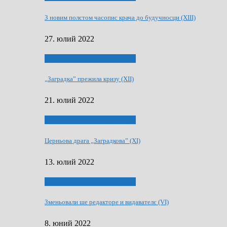
З новим полєтом часопис крача до будучносци (XIII)
27. юлий 2022
75-рочнїца часописа Заградка
„Заградка” прежила кризу (XII)
21. юлий 2022
75-рочнїца часописа Заградка
Церньова драга „Заградкова” (XI)
13. юлий 2022
75-рочнїца часописа Заградка
Зменьовали ше редакторе и видавателє (VI)
8. юний 2022