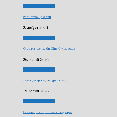
Людзе, роки, живот
Роби тото цо люби
2. авґуст 2026
Людзе, роки, живот
Старала ше же би Шид бул красши
26. юлий 2026
Людзе, роки, живот
Дом култури му як други дом
19. юлий 2026
Людзе, роки, живот
Глїбоко у себе, остала сом дзецко