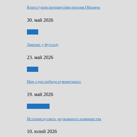
Керестурци прешвечлїви процив Обилича
30. май 2026
Спорт
Змаганє у футсалу
23. май 2026
Спорт
Ище єдна побида рукометашох
19. май 2026
Тижньовнїк
История руского друкованого новинарства
10. юлий 2026