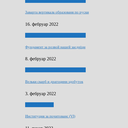
40 роки Оддзелєня за русинистику
Заварта вертикала образованя по руски
16. фебруар 2022
40 роки Оддзелєня за русинистику
Фундамент за розвой нашей заєднїци
8. фебруар 2022
40 роки Оддзелєня за русинистику
Вельки скарб и драгоцини здобуток
3. фебруар 2022
50 РОКИ МАКУ
Институция за почитованє (VI)