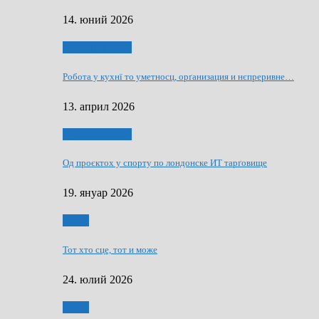
14. юний 2026
Руснаци и швет
Робота у кухнї то уметносц, орґанизация и нєпреривне…
13. април 2026
Руснаци и швет
Од проєктох у спорту по лондонске ИТ тарґовище
19. януар 2026
Спорт
Тот хто сце, тот и може
24. юлий 2026
Спорт