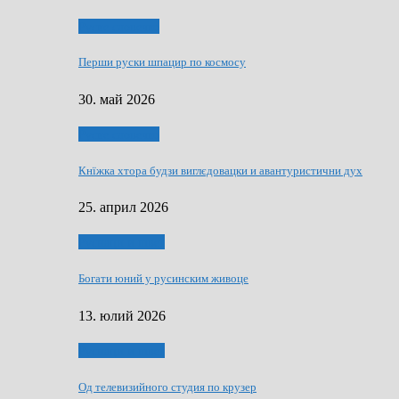
Руске словечко
Перши руски шпацир по космосу
30. май 2026
Руске словечко
Кнїжка хтора будзи виглєдовацки и авантуристични дух
25. април 2026
Руснаци и швет
Богати юний у русинским живоце
13. юлий 2026
Руснаци и швет
Од телевизийного студия по крузер