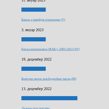
11. януар 2023
50 РОКИ МАКУ
Капча з тинейдж ґенерацию (V)
3. януар 2023
50 РОКИ МАКУ
Епоха натронского МАК-у 2005-2013 (IV)
19. децембер 2022
50 РОКИ МАКУ
Конєчно могло шлєбоднєйше писац (III)
13. децембер 2022
70 РОКИ ЧАСОПИСУ „ШВЕТЛОСЦ”
Дальша перспектива