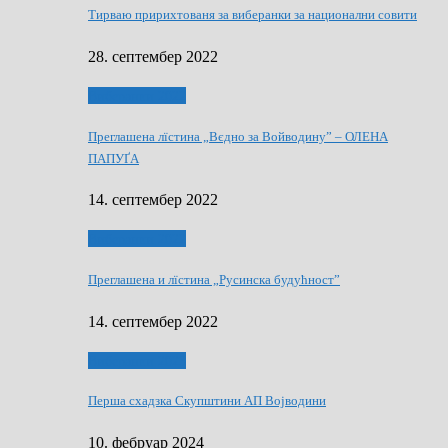
Тирваю пририхтованя за виберанки за национални совити
28. септембер 2022
Виберанки 2022
Преглашена лїстина „Вєдно за Войводину” – ОЛЕНА
ПАПУҐА
14. септембер 2022
Виберанки 2022
Преглашена и лїстина „Русинска будућност”
14. септембер 2022
Виберанки 2023
Перша схадзка Скупштини АП Војводини
10. фебруар 2024