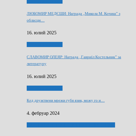
Култура и просвита
ЛЮБОМИР МЕДЄШИ: Награда „Микола М. Кочиш” з
обласци…
16. юлий 2025
Култура и просвита
СЛАВОМИР ОЛЕЯР: Награда „Гавриїл Костельник” за
литературу
16. юлий 2025
Култура и просвита
Кед дружтвени мрежи губя язик, можу го и…
4. фебруар 2024
ЛАУРЕАТИ 80 РОЧНЇЦИ НВУ РУСКЕ СЛОВО