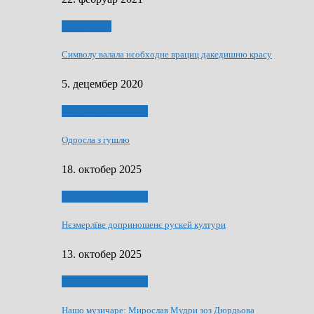
Нашо места
Символу валала нєобходне врациц дакедишню красу
5. децембер 2020
НАШО МУЗИЧАРЕ
Одросла з гушлю
18. октобер 2025
НАШО МУЗИЧАРЕ
Нєзмерлїве доприношенє рускей култури
13. октобер 2025
НАШО МУЗИЧАРЕ
Нашо музичаре: Мирослав Мудри зоз Дюрдьова