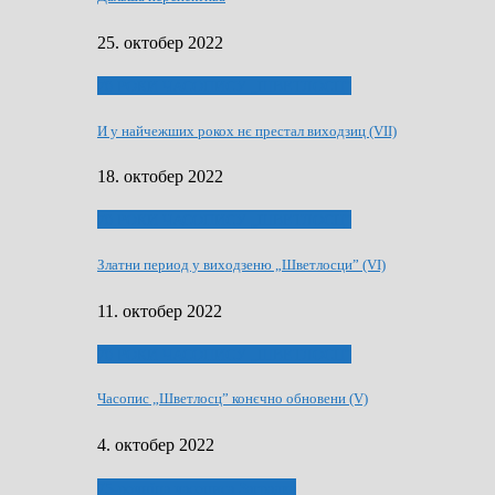
25. октобер 2022
70 РОКИ ЧАСОПИСУ „ШВЕТЛОСЦ”
И у найчежших рокох нє престал виходзиц (VII)
18. октобер 2022
70 РОКИ ЧАСОПИСУ „ШВЕТЛОСЦ”
Златни период у виходзеню „Шветлосци” (VI)
11. октобер 2022
70 РОКИ ЧАСОПИСУ „ШВЕТЛОСЦ”
Часопис „Шветлосц” конєчно обновени (V)
4. октобер 2022
75-рочнїца часописа Заградка