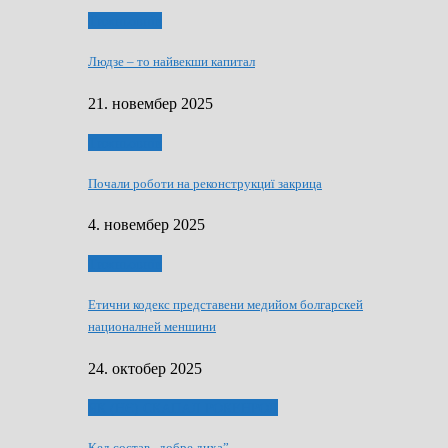
Тижньовнїк
Людзе – то найвекши капитал
21. новембер 2025
Тижньовнїк
Почали роботи на реконструкциї закрица
4. новембер 2025
Тижньовнїк
Етични кодекс представени медийом болгарскей
националней меншини
24. октобер 2025
ЯК (НЄ) СКАПАЛ РОКЕНРОЛ
Кед состав „добре диха”