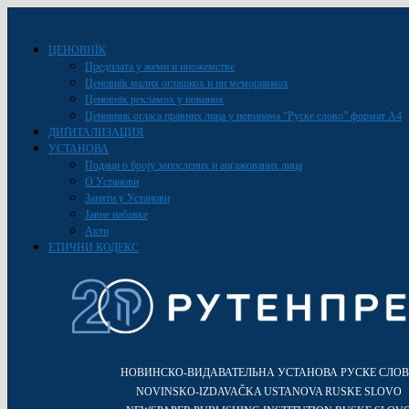
ЦЕНОВНЇК
Предплата у жеми и иножемстве
Ценовнїк малих оглашкох и ин мемориямох
Ценовнїк рекламох у новинох
Ценовник огласа правних лица у новинама “Руске слово” формат A4
ДИҐИТАЛИЗАЦИЯ
УСТАНОВА
Подаци о броју запослених и ангажованих лица
О Установи
Заняти у Установи
Јавне набавке
Акти
ЕТИЧНИ КОДЕКС
НОВИНСКО-ВИДАВАТЕЛЬНА УСТАНОВА РУСКЕ СЛО
NOVINSKO-IZDAVAČKA USTANOVA RUSKE SLOVO