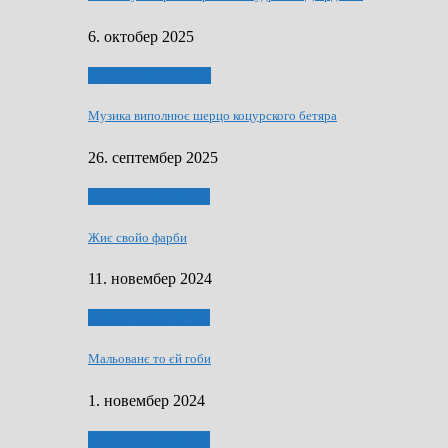
6. октобер 2025
НАШО МУЗИЧАРЕ
Музика виполнює шерцо коцурского бетяра
26. септембер 2025
НАШО УМЕТНЇКИ
Жиє свойо фарби
11. новембер 2024
НАШО УМЕТНЇКИ
Мальованє то єй гоби
1. новембер 2024
НАШО УМЕТНЇКИ