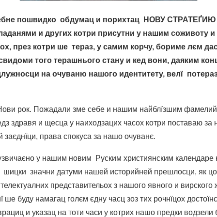
ребне пошвидко обдумац и порихтац НОВУ СТРАТЕҐИЮ 
ладанями и других котри присутни у нашим соживоту и 
ох, през котри ше тераз, у самим корчу, бориме лєм да
свидоми того терашнього стану и кед вони, даяким ко
длужносци на очуваню нашого идентитету, велї потераз
Нови рок. Пожадали зме себе и нашим найблїзшим фамелий
дз здравя и щесца у наиходзацих часох котри поставаю за н
 заєднїци, права спокуса за нашо очуванє.
узвичаєно у нашим новим Руским християнским календаре на
с шицки значни датуми нашей историйней прешлосци, як цо
телектуалних представительох з нашого явного и вирского 
 ше буду намагац голєм єдну часц зоз тих рочнїцох достоїн
врациц и указац на тоти часи у котрих нашо предки водзели 