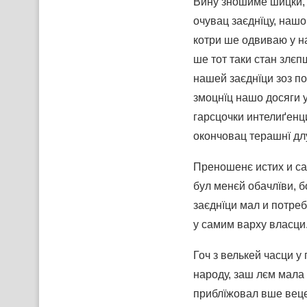
Вину зношиме шицки, 
очувац заєднїцу, наш
котри ше одвиваю у н
ше тот таки стан зл
нашей заєднїци зоз п
змоцнїц нашо досяги 
гарсцочки интелиґенц
окончовац терашнї дл
Преношенє истих и са
бул менєй обачлїви, 
заєднїци мал и потре
у самим варху власци
Гоч з велькей часци у
народу, заш лєм мала 
приблїжовал вше веце