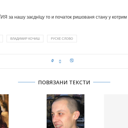
 за нашу заєднїцу то и початок ришованя стану у котрим 
ВЛАДИМИР КОЧИШ
РУСКЕ СЛОВО
0
ПОВЯЗАНИ ТЕКСТИ