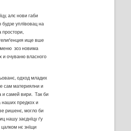
цу, алє нови габи
 будзе уплївовац на
а простори,
нтелиґенция ище вше
зуменю зоз новима
х и очуваню власного
ьованє, одход младих
ре сам материялни и
 и самей вири. Так би
 наших предкох и
ве ришенє, могло би
ц нашу заєднїцу ґу
 цалком нє знїщи