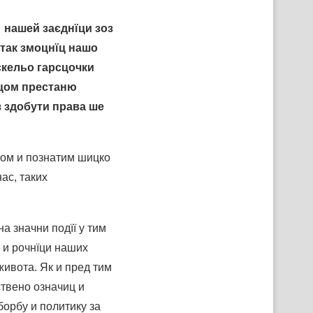
нашей заєднїци зоз
так змоцнїц нашо
скельо гарсцочки
нцом престаню
 здобути права ше
ом и познатим шицко
ас, таких
 значни подїї у тим
 и рочнїци наших
живота. Як и пред тим
ствено означиц и
борбу и политику за