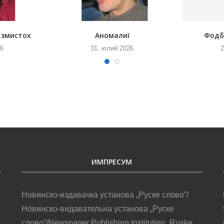
 змистох
Аномалиї
Фодб
26
31. юлий 2026
2
ИМПРЕСУМ
Новинско-издавачка установа „Руске слово”/
Новинско-видавательна установа „Руске
слово”/Newspaper Publishing Institution „Ruske