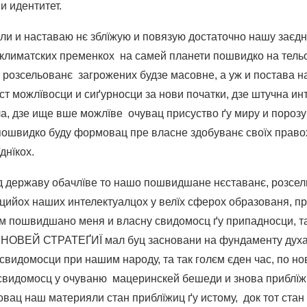
и идентитет.
ли и наставаю нє зблїжую и повязую достаточно нашу заєднї
и климатских пременкох на самей планети пошвидко на тельо
 розсельованє загрожених будзе масовне, а уж и постава н
єст можлївосци и сиґурносци за нови початки, дзе штучна и
ла, дзе ище вше можлїве очувац присуство ґу миру и поро
пошвидко буду формовац пре власне здобуванє своїх право
днїкох.
ед державу обачлїве то нашо пошвидшане нєставанє, розсел
ийох наших интелектуалцох у велїх сферох образованя, п
им пошвидшано меня и власну свидомосц ґу припадносци, та
 НОВЕЙ СТРАТЕҐИЇ мал буц засновани на фундаменту духа
видомосци при нашим народу, та так голєм єден час, по но
свидомосц у очуваню мацеринскей бешеди и знова приблїжи
овац наш материяли стан приблїжиц ґу истому, док тот стан