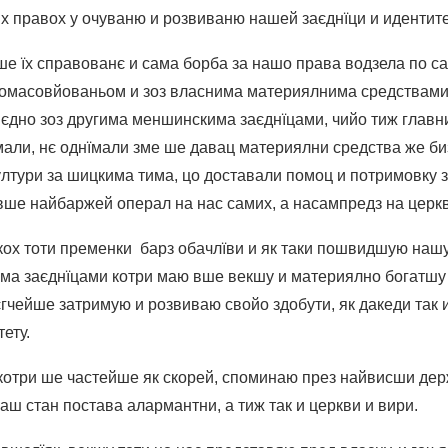
их правох у очуваню и розвиваню нашей заєднїци и идентите
ше їх справованє и сама борба за нашо права водзела по са
 омасовйованьом и зоз власнима материялнима средствами.
дно зоз другима меншинскима заєднїцами, чийо тиж главни 
 мали, нє однїмали зме ше давац материялни средства же би
ултури за шицкима тима, цо доставали помоц и потримовку з
ше найбаржей операл на нас самих, а насампредз на церкв
кох тоти пременки барз обачлїви и як таки пошвидшую на
има заєднїцами котри маю вше векшу и материялно богатшу
єгчейше затримую и розвиваю свойо здобути, як дакеди так 
ету.
котри ше частейше як скорей, споминаю през найвисши держ
ш стан постава алармантни, а тиж так и церкви и вири.