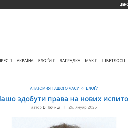
ЦЕН
ПРЕС
УКРАЇНА
БЛОҐИ
ЗАГРАДКА
МАK
ШВЕТЛОСЦ
АНАТОМИЯ НАШОГО ЧАСУ
БЛОҐИ
ашо здобути права на нових испит
автор
В. Кочиш
26. януар 2025