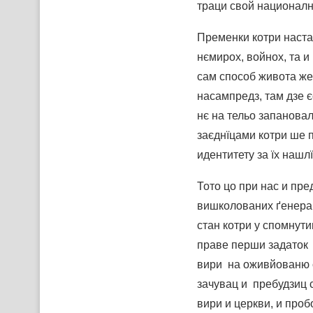
траци свой националн
Пременки котри наста
нємирох, войнох, та 
сам способ живота же
насампредз, там дзе 
нє на тельо запанова
заєднїцами котри ше 
идентитету за їх нашлї
Тото цо при нас и пр
вишколованих ґенерац
стан котри у спомнут
праве перши задаток
вири на оживйованю с
зачувац и пребудзиц 
вири и церкви, и проб