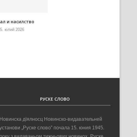
ал и насилство
Водова фест ше врацела на
место старей слави
5. юлий 2026
24. юлий 2026
РУСКЕ СЛОВО
Новинска дїялносц Новинско-видавательней
установи „Руске слово” почала 15. юния 1945.
року з видаваньом тижньових новинох „Руске