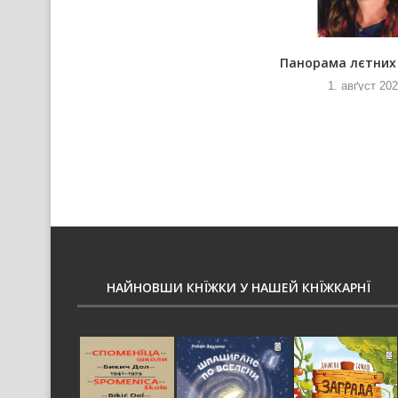
По списку
Панорама лєтних
18. юлий 2026
1. авґуст 20
НАЙНОВШИ КНЇЖКИ У НАШЕЙ КНЇЖКАРНЇ