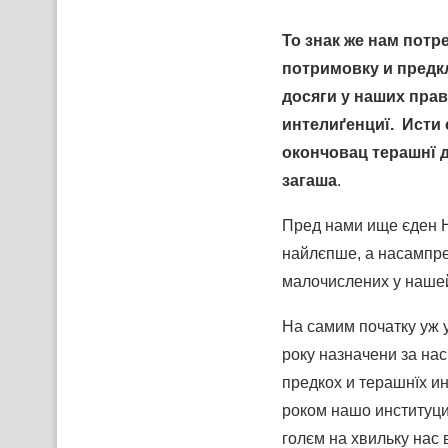
То знак же нам пот
потримовку и предк
досяги у наших прав
интелиґенциї. Исти 
окончовац терашнї 
загаша
.
Пред нами ище єден 
найлєпше, а насампре
малочислених у нашей
На самим початку уж 
року назначени за на
предкох и терашнїх ин
роком нашо институциї
голєм на хвильку нас 