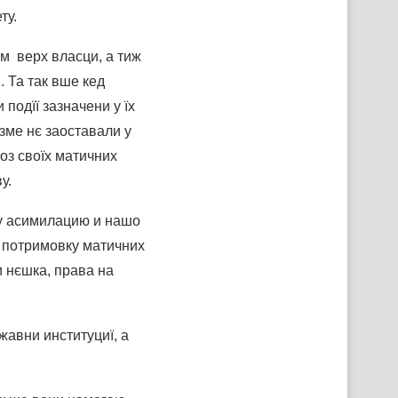
ту.
м верх власци, а тиж
 Та так вше кед
подїї зазначени у їх
зме нє заоставали у
оз своїх матичних
у.
шу асимилацию и нашо
 потримовку матичних
и нєшка, права на
авни институциї, а