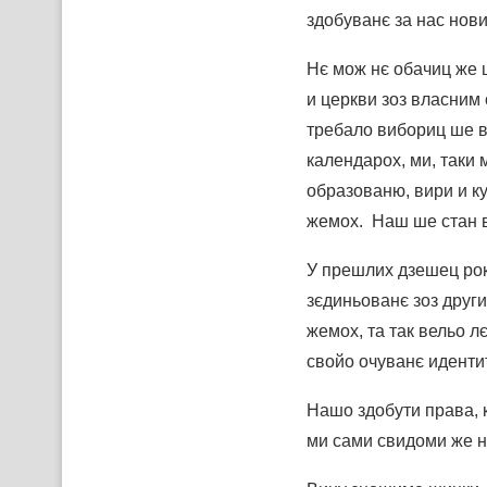
здобуванє за нас нов
Нє мож нє обачиц же 
и церкви зоз власним
требало вибориц ше вє
календарох, ми, таки
образованю, вири и к
жемох. Наш ше стан в
У прешлих дзешец ро
зєдиньованє зоз друг
жемох, та так вельо л
свойо очуванє идентит
Нашо здобути права, 
ми сами свидоми же на