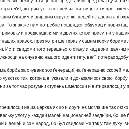
вшелїяк, векшу тоти цо нас представяю пред власцу, и гоч 
о стратеґиї, котрим уж з векшей часци вицекол и преґажел 
ашим блїзшим и ширшим окруженю, вецей нє даваю анї охр
єпша. То знак же нам потребне пошвидко обдумац и пори
отримовку и предкладанями и других котри присутни у нашим
у наших правох, през котри ше тераз у самим корчу бориме 
иї. Исти свидоми того терашнього стану и кед вони, даяким
ужносци на очуваню нашого идентитету, велї потераз здобу
ма борба за очуванє зоз ґенерациї на ґенерацию скорей ма
бо чувство тих котри ше указали и доказали зоз свою борбу
бни за тот час розумни ступень шмелосци и витирвалосци 
.
 прешлосци наша церква як цо и други нє могла ше так лєгк
вельку улогу у каждей малей националней заєднїци, бо ше ґ
й и вецей и сам народ, бо бул свидоми же так у тим духу в