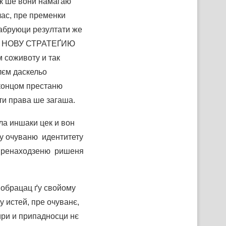
як ше вони намагаю
час, пре пременки
абруюци резултати же
хтац НОВУ СТРАТЕҐИЮ
 соживоту и так
лєм даскельо
 концом престаню
ти права ше загаша.
ла иншаки цек и вон
 у очуваню идентитету
у пренаходзеню ришеня
о обрацац ґу свойому
у истей, пре очуванє,
ири и припадносци нє