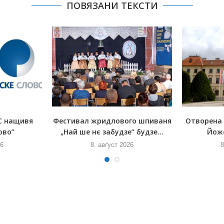
ПОВЯЗАНИ ТЕКСТИ
С нащивя
Фестивал жридлового шпиваня
Отворена
ово”
„Най ше нє забудзе” будзе...
Йож
26
8. авґуст 2026
8