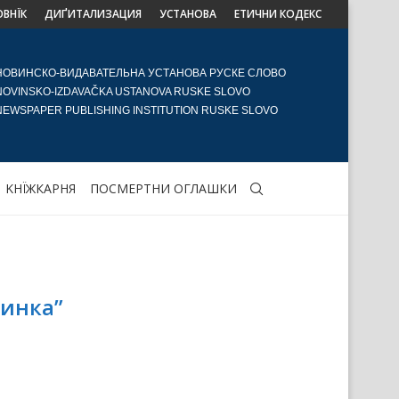
ОВНЇК
ДИҐИТАЛИЗАЦИЯ
УСТАНОВА
ЕТИЧНИ КОДЕКС
НОВИНСКО-ВИДАВАТЕЛЬНА УСТАНОВА РУСКЕ СЛОВО
NOVINSKO-IZDAVAČKA USTANOVA RUSKE SLOVO
NEWSPAPER PUBLISHING INSTITUTION RUSKE SLOVO
KНЇЖКАРНЯ
ПОСМЕРТНИ ОГЛАШКИ
линка”