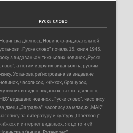
РУСКЕ СЛОВО
Новинска дїялносц Новинско-видавательней
установи „Руске слово” почала 15. юния 1945.
року з видаваньом тижньових новинох „Руске
слово”, а потим и других виданьох на руским
язику. Установа реґистрована за видаванє
новинох, часописох, кнїжкох, брошурох,
музичних и видео виданьох, так же дїялносц
НВУ видаванє новинох „Руске слово”, часопису
за дзеци „Заградка”, часопису за младих „МАК”,
часопису за литературу и културу „Шветлосц”,
кнїжкох и интернет виданьох, як цо то и єй
Новинска аґенция „Рутенпрес”.