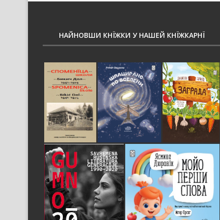
НАЙНОВШИ КНЇЖКИ У НАШЕЙ КНЇЖКАРНЇ