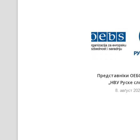
Збор гражданох Шиду придал
Представнїки ОЕБ
петицию процив вибудови
„НВУ Руске сл
явней...
8. авґуст 20
8. авґуст 2026