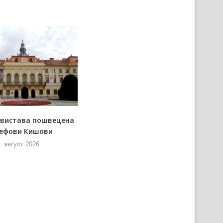
 вистава пошвецена
Мож донирац за „Днї
ефови Кишови
керестурскей паприґи”
. авґуст 2026
8. авґуст 2026