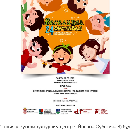
 юния у Руским културним центре (Йована Суботича 8) буд