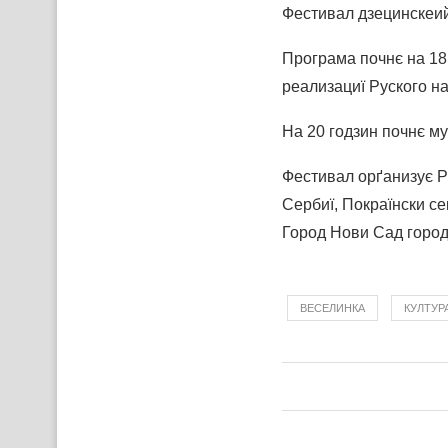
Фестивал дзецинскеий
Програма почнє на 18
реализациї Руского н
На 20 годзин почнє м
Фестивал орґанизує Р
Сербиї, Покраїнски с
Город Нови Сад город
ВЕСЕЛИНКА
КУЛТУР