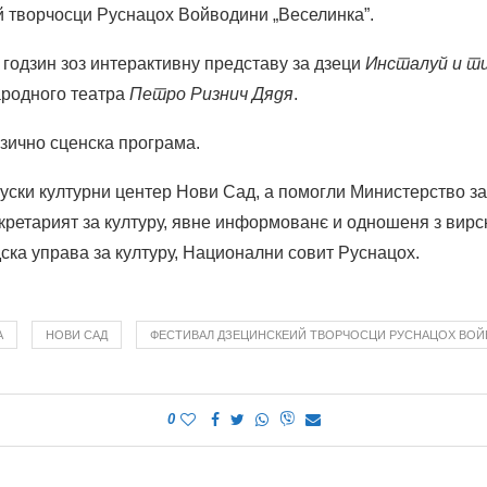
 творчосци Руснацох Войводини „Веселинка”.
 годзин зоз интерактивну представу за дзеци
И
нсталуй и ти
ародного театра
Петро Ризнич Дядя
.
узично сценска програма.
уски културни центер Нови Сад, а помогли Министерство за
екретарият за културу, явне информованє и одношеня з вирс
ска управа за културу, Национални совит Руснацох.
А
НОВИ САД
ФЕСТИВАЛ ДЗЕЦИНСКЕИЙ ТВОРЧОСЦИ РУСНАЦОХ ВО
0