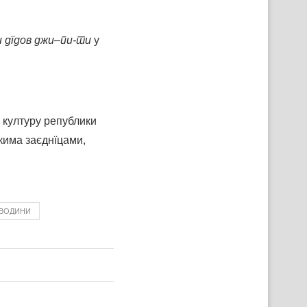
 дїдов
джи
–
пи-ти
у
 културу републики
кима заєднїцами,
ЙВОДИНИ