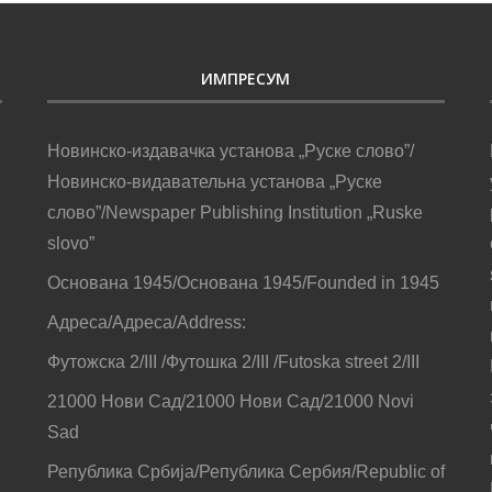
ИМПРЕСУМ
Новинско-издавачка установа „Руске слово”/
Новинско-видавательна установа „Руске
слово”/Newspaper Publishing Institution „Ruske
slovo”
Основана 1945/Основана 1945/Founded in 1945
Адреса/Адреса/Address:
Футожска 2/III /Футошка 2/III /Futoska street 2/III
21000 Нови Сад/21000 Нови Сад/21000 Novi
Sad
Република Србија/Република Сербия/Republic of