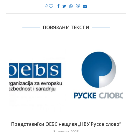
0
ПОВЯЗАНИ ТЕКСТИ
Представнїки ОЕБС нащивя „НВУ Руске слово”
8. авґуст 2026