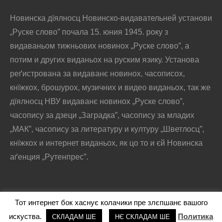
Новинска дїялносц Новинско-видавательней установи
„Руске слово” почала 15. юния 1945. року з
видаваньом тижньових новинох „Руске слово”, а
потим и других виданьох на руским язику. Установа
реґистрована за видаванє новинох, часописох,
кнїжкох, брошурох, музичних и видео виданьох, так же
дїялносц НВУ видаванє новинох „Руске слово”,
часопису за дзеци „Заградка”, часопису за младих
„МАК”, часопису за литературу и културу „Шветлосц”,
кнїжкох и интернет виданьох, як цо то и єй Новинска
аґенция „Рутенпрес”.
Тот интернет бок хаснує колачики пре злєпшанє вашого
@2016 - РУСКЕ СЛОВО
искуства.
Политика
СКЛАДАМ ШЕ
НЄ СКЛАДАМ ШЕ