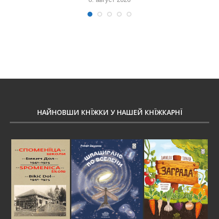
НАЙНОВШИ КНЇЖКИ У НАШЕЙ КНЇЖКАРНЇ