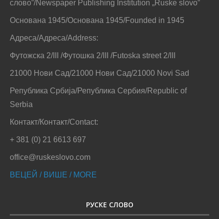
слово”/Newspaper Publishing Institution „Ruske slovo”
Основана 1945/Основана 1945/Founded in 1945
Адреса/Адреса/Address:
Футожска 2/III /Футошка 2/III /Futoska street 2/III
21000 Нови Сад/21000 Нови Сад/21000 Novi Sad
Република Србија/Република Сербия/Republic of
Serbia
Контакт/Контакт/Contact:
+ 381 (0) 21 6613 697
office@ruskeslovo.com
ВЕЦЕЙ / ВИШЕ / MORE
РУСКЕ СЛОВО