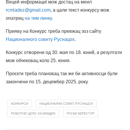
Вецей информациї мож достац на меил
rcmladez@gmail.com
, а цали текст конкурсу мож
опатриц
на тим линку
.
Прияву на Конкурс треба превжац зоз сайту
Националного совиту Руснацох
.
Конкурс отворени од 30. мая по 18. юний, а резултати
мож обчековац коло 25. юния.
Проєкти треба плановац так же би активносци були
закончени по 15. децембер 2025. року.
КОНКУРСИ
НАЦИОНАЛНИ СОВИТ РУСНАЦОХ
РОБОТНЕ ЦЕЛО ЗА МЛАДИХ
РУСКИ КЕРЕСТУР