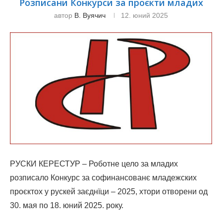
Розписани Конкурси за проєкти младих
автор
В. Вуячич
12. юний 2025
РУСКИ КЕРЕСТУР – Роботне цело за младих
розписало Кoнкурс за софинансованє младежских
проєктох у рускей заєднїци – 2025, хтори отворени од
30. мая по 18. юний 2025. року.