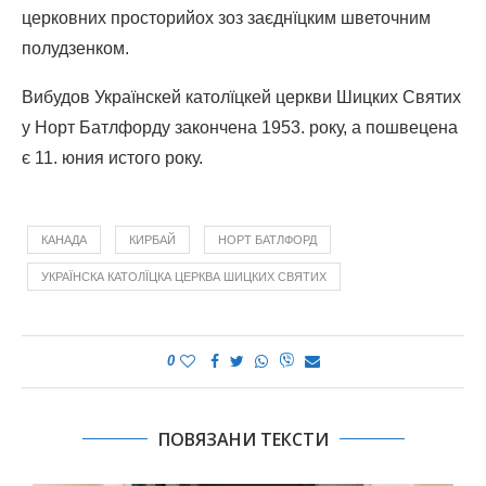
церковних просторийох зоз заєднїцким шветочним
полудзенком.
Вибудов Українскей католїцкей церкви Шицких Святих
у Норт Батлфорду закончена 1953. року, а пошвецена
є 11. юния истого року.
КАНАДА
КИРБАЙ
НОРТ БАТЛФОРД
УКРАЇНСКА КАТОЛЇЦКА ЦЕРКВА ШИЦКИХ СВЯТИХ
0
ПОВЯЗАНИ ТЕКСТИ