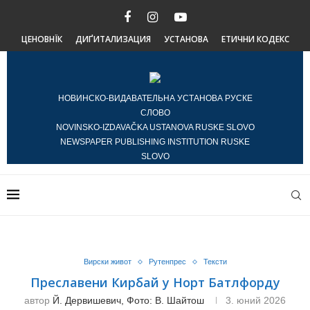
ЦЕНОВНЇК
ДИҐИТАЛИЗАЦИЯ
УСТАНОВА
ЕТИЧНИ КОДЕКС
НОВИНСКО-ВИДАВАТЕЛЬНА УСТАНОВА РУСКЕ
СЛОВО
NOVINSKO-IZDAVAČKA USTANOVA RUSKE SLOVO
NEWSPAPER PUBLISHING INSTITUTION RUSKE
SLOVO
Вирски живот
Рутенпрес
Тексти
Преславени Кирбай у Норт Батлфорду
автор
Й. Дервишевич, Фото: В. Шайтош
3. юний 2026