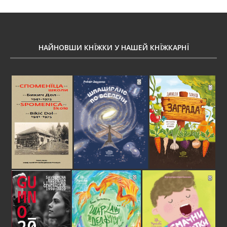
НАЙНОВШИ КНЇЖКИ У НАШЕЙ КНЇЖКАРНЇ