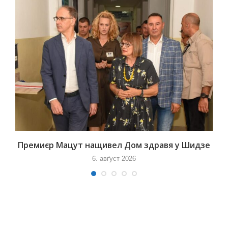
Премиєр Мацут нащивел Дом здравя у Шидзе
6. авґуст 2026