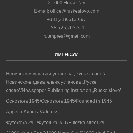
21 000 Нови Сад
E-mail: office@ruskeslovo.com
+381(21)6613-697
+381(25)703-311
rutenpres@gmail.com
ИМПРЕСУМ
Новинско-издавачка установа „Руске слово”/
Новинско-видавательна установа „Руске
слово”/Newspaper Publishing Institution „Ruske slovo”
Основана 1945/Основана 1945/Founded in 1945
Адреса/Адреса/Address:
Футожска 2/III /Футошка 2/III /Futoska street 2/III