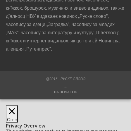
кнїжкох, брошурох, музичних и видео виданьох, так же
дїялносц НВУ видаванє новинох „Руске слово”,
часопису за дзеци „Заградка”, часопису за младих
„МАК”, часопису за литературу и културу „Шветлосц”,
кнїжкох и интернет виданьох, як цо то и єй Новинска
аґенция „Рутенпрес”.
@2016 - РУСКЕ СЛОВО
НА ПОЧАТОК
Close
Privacy Overview