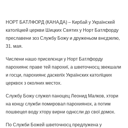
НОРТ БАТЛФОРД (КАНАДА) – Кирбай у Українскей
католїцкей церкви Шицких Святих у Норт Батлфорду
преславени зоз Службу Божу и друженьом внєдзелю,
31. мая.
Числени нашо приселєнци у Норт Батлфорду
парохиянє праве тей парохиї, а шветочносц звекшали
и госци, парохиянє даскелїх Українских католїцких
церквох з околних местох.
Службу Божу служел паноцец Леонид Малков, хтори
на концу служби помировал парохиянох, а потим
пошвецел воду хтору вирни однєсли до свої домох.
По Служби Божей шветочносц предлужена у