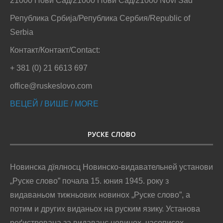
21000 Нови Сад/21000 Нови Сад/21000 Novi Sad
Република Србија/Република Сербия/Republic of
Serbia
Контакт/Контакт/Contact:
+ 381 (0) 21 6613 697
office@ruskeslovo.com
ВЕЦЕЙ / ВИШЕ / MORE
РУСКЕ СЛОВО
Новинска дїялносц Новинско-видавательней установи
„Руске слово” почала 15. юния 1945. року з
видаваньом тижньових новинох „Руске слово”, а
потим и других виданьох на руским язику. Установа
реґистрована за видаванє новинох, часописох,