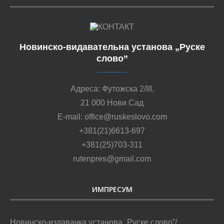
Новинско-видавательна установа „Руске
слово”
Адреса: Футожска 2/III,
21 000 Нови Сад
E-mail: office@ruskeslovo.com
+381(21)6613-697
+381(25)703-311
rutenpres@gmail.com
ИМПРЕСУМ
Новинско-издавачка установа „Руске слово”/