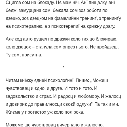
Сцигла сом на блокаду. Нє мам нїч. Анї пищалку, анї
бедж, замурцана сом, бежала сом зоз роботи по
дзецко, зоз дзецком на фамелийни тренинґ, з тренинґу
на психотерапию, а з психотерапиї на крижну драгу.
Алє кед авто рушел по дражки коло тих цо блокираю,
коло дзецох – станула сом опрез нього. Нє прейдзеш.
Ту сом, присутна.
*
Читам кнїжку єдней психолоґинї. Пише: ,,Можеш
чувствовац и єдно, и друге. И тото и тото. И
задовольство и страх. И радосц и любомору. И жалосц
и довириє до правилносци своєй одлуки”. Та так и ми.
Жиєме у протестох уж коло пол рока.
Можеме ше чувствовац вичерпано и жалосно.