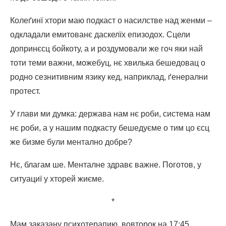
Колеґинї хтори маю подкаст о насилстве над женми –
одкладали емитованє даскелїх епизодох. Сцели
допринєсц бойкоту, а и роздумовали же гоч яки най
тоти теми важни, можебуц, нє хвилька бешедовац о
родно сезнитивним язику кед, наприклад, ґенерални
протест.
У глави ми думка: держава нам нє роби, система нам
нє роби, а у нашим подкасту бешедуєме о тим цо єсц
же бизме були ментално добре?
Нє, благам ше. Менталне здравє важне. Поготов, у
ситуациї у хторей жиєме.
*
Мам заказану психотерапию, вовторок на 17:45