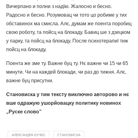
Вичерпано и полни з надїю. Жалосно и бесно.
Радосно и бесно. Розумовац чи тото цо робиме у тих
обставинох ма смисла. Алє, думам же поента поробиц
свою роботу, та пойсц на блокаду. Бавиц ше з дзецком
у парку, та пойсц на блокаду. После психотерапиї тиж
пойсц на блокаду.
Поента же зме ту. Важне буц ту. Нє важне чи 15 чи 65
минути. Чи на каждей блокади, чи раз до тижня. Алє,
важне буц присутни.
Становиска у тим тексту виключно авторово и нє
вше одражую ушорйовацку политику новинох
„Руске слово”
АЛЕКСAНДРА БУЧКО
СТАНОВИСКА