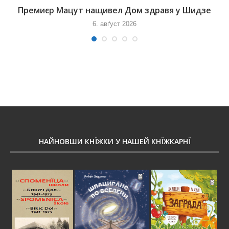
Премиєр Мацут нащивел Дом здравя у Шидзе
6. авґуст 2026
НАЙНОВШИ КНЇЖКИ У НАШЕЙ КНЇЖКАРНЇ