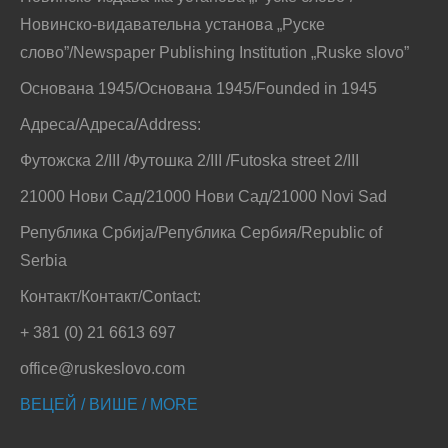
Новинско-видавательна установа „Руске
слово”/Newspaper Publishing Institution „Ruske slovo”
Основана 1945/Основана 1945/Founded in 1945
Адреса/Адреса/Address:
Футожска 2/III /Футошка 2/III /Futoska street 2/III
21000 Нови Сад/21000 Нови Сад/21000 Novi Sad
Република Србија/Република Сербия/Republic of
Serbia
Контакт/Контакт/Contact:
+ 381 (0) 21 6613 697
office@ruskeslovo.com
ВЕЦЕЙ / ВИШЕ / MORE