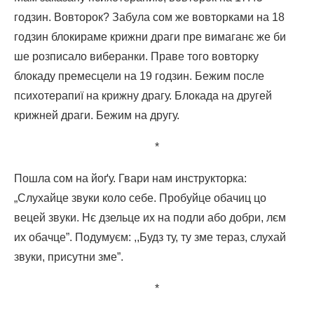
годзин. Вовторок? Забула сом же вовторками на 18
годзин блокираме крижни драги пре вимаганє же би
ше розписало виберанки. Праве того вовторку
блокаду премесцели на 19 годзин. Бежим после
психотерапиї на крижну драгу. Блокада на другей
крижней драги. Бежим на другу.
*
Пошла сом на йоґу. Гвари нам инструкторка:
„Слухайце звуки коло себе. Пробуйце обачиц цо
вецей звуки. Нє дзельце их на подли або добри, лєм
их обачце”. Подумуєм: ,,Будз ту, ту зме тераз, слухай
звуки, присутни зме”.
*