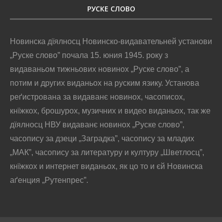
РУСКЕ СЛОВО
Новинска дїялносц Новинско-видавательней установи
„Руске слово” почала 15. юния 1945. року з
видаваньом тижньових новинох „Руске слово”, а
потим и других виданьох на руским язику. Установа
реґистрована за видаванє новинох, часописох,
кнїжкох, брошурох, музичних и видео виданьох, так же
дїялносц НВУ видаванє новинох „Руске слово”,
часопису за дзеци „Заградка”, часопису за младих
„МАК”, часопису за литературу и културу „Шветлосц”,
кнїжкох и интернет виданьох, як цо то и єй Новинска
аґенция „Рутенпрес”.