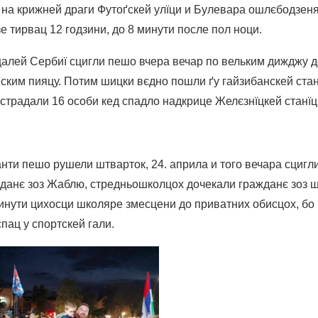
 на крижней драги Футоґскей улїци и Булевара ошлєбодзеня
е тирвац 12 годзини, до 8 минути после пол ноци.
алей Сербиї сцигли пешо вчера вечар по вельким дижджу д
ґским пияцу. Потим шицки вєдно пошли ґу гайзибанскей ста
астрадали 16 особи кед спадло надкрице Желєзнїцкей станїц
нти пешо рушели штварток, 24. априла и того вечара сцигл
данє зоз Жаблю, стредньошколцох дочекали гражданє зоз 
инути цихосци школяре змесцени до приватних обисцох, бо
пац у спортскей гали.