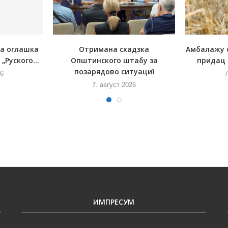
на оглашка
Отримана схадзка
Амбалажу 
„Руского...
Општинского штабу за
придац 
позарядово ситуациї
26
7
7. авґуст 2026
ИМПРЕСУМ