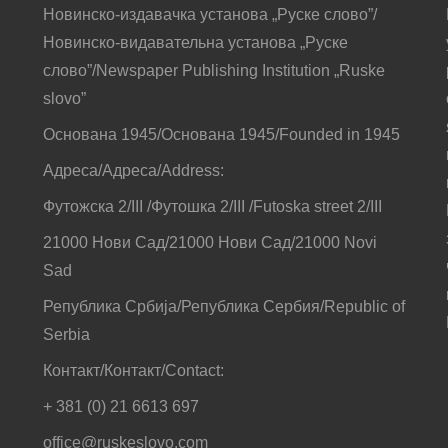
Новинско-издавачка установа „Руске слово”/
Новинско-видавательна установа „Руске
слово”/Newspaper Publishing Institution „Ruske
slovo”
Основана 1945/Основана 1945/Founded in 1945
Адреса/Адреса/Address:
Футожска 2/III /Футошка 2/III /Futoska street 2/III
21000 Нови Сад/21000 Нови Сад/21000 Novi
Sad
Република Србија/Република Сербия/Republic of
Serbia
Контакт/Контакт/Contact:
+ 381 (0) 21 6613 697
office@ruskeslovo.com