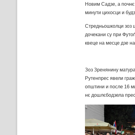
Новим Садзе, а почнє
минути цихосци и будз
Стредньошколци зоз ц
дочекани су при Футо
квеце на месце дзе н
Зоз Зренянину матура
Рутенпрес явели граж
општини и после 16 м
нє дошлєбодзела прес