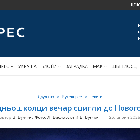
ЦЕН
ПРЕС
УКРАЇНА
БЛОҐИ
ЗАГРАДКА
МАK
ШВЕТЛОСЦ
Дружтво
Рутенпрес
Тексти
дньошколци вечар сцигли до Нового
автор
В. Вуячич, Фото: Л. Виславски И В. Вуячич
26. април 202