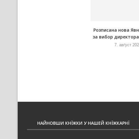
а
Пре африцку чуму одказана и
Розписана нова Яв
Ловарска ґулашияда
за вибор директора 
7. авґуст 2026
7. авґуст 20
НАЙНОВШИ КНЇЖКИ У НАШЕЙ КНЇЖКАРНЇ