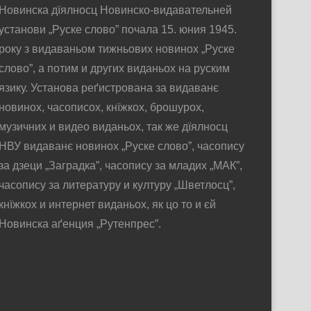
Новинска дїялносц Новинско-видавательней
установи „Руске слово” почала 15. юния 1945.
року з видаваньом тижньових новинох „Руске
слово”, а потим и других виданьох на руским
язику. Установа реґистрована за видаванє
новинох, часописох, кнїжкох, брошурох,
музичних и видео виданьох, так же дїялносц
НВУ видаванє новинох „Руске слово”, часопису
за дзеци „Заградка”, часопису за младих „МАК”,
часопису за литературу и културу „Шветлосц”,
кнїжкох и интернет виданьох, як цо то и єй
Новинска аґенция „Рутенпрес”.