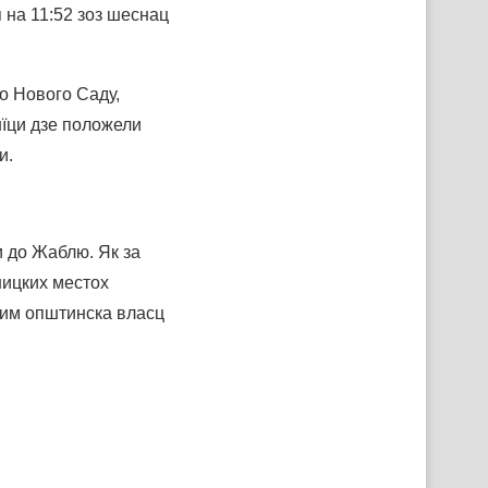
 на 11:52 зоз шеснац
о Нового Саду,
нїци дзе положели
и.
и до Жаблю. Як за
шицких местох
 им општинска власц