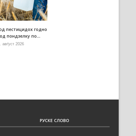
од пестицидох годно
Позарядова схадзка Штабу за
од пондзелку по...
позарядово ситуациї
. авґуст 2026
7. авґуст 2026
РУСКЕ СЛОВО