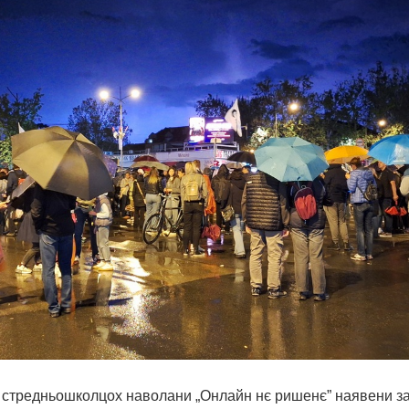
тредньошколцох наволани „Онлайн нє ришенє” наявени за 