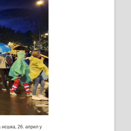
нєшка, 26. април у