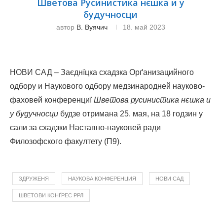
Шветова Русинистика нєшка и у
будучносци
автор
В. Вуячич
18. май 2023
НОВИ САД – Заєднїцка схадзка Орґанизацийного
одбору и Наукового одбору медзинародней науково-
фаховей конференциї
Шветова русинистика нєшка и
у будучносци
будзе отримана 25. мая, на 18 годзин у
сали за схадзки Наставно-науковей ради
Филозофского факултету (П9).
ЗДРУЖЕНЯ
НАУКОВА КОНФЕРЕНЦИЯ
НОВИ САД
ШВЕТОВИ КОНҐРЕС РРЛ