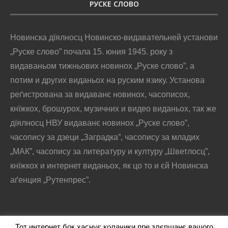
РУСКЕ СЛОВО
Новинска дїялносц Новинско-видавательней установи
„Руске слово” почала 15. юния 1945. року з
видаваньом тижньових новинох „Руске слово”, а
потим и других виданьох на руским язику. Установа
реґистрована за видаванє новинох, часописох,
кнїжкох, брошурох, музичних и видео виданьох, так же
дїялносц НВУ видаванє новинох „Руске слово”,
часопису за дзеци „Заградка”, часопису за младих
„МАК”, часопису за литературу и културу „Шветлосц”,
кнїжкох и интернет виданьох, як цо то и єй Новинска
аґенция „Рутенпрес”.
Тот интернет бок хаснує колачики пре злєпшанє вашого