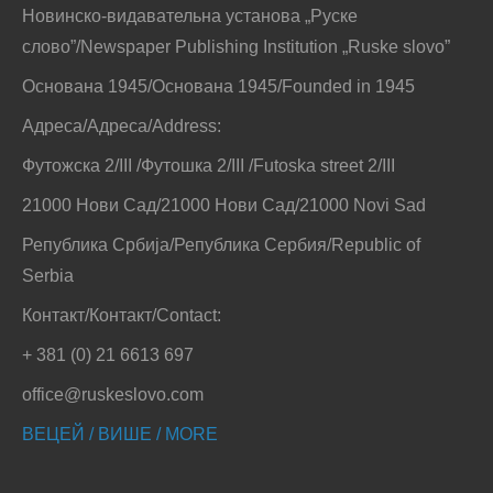
Новинско-видавательна установа „Руске
слово”/Newspaper Publishing Institution „Ruske slovo”
Основана 1945/Основана 1945/Founded in 1945
Адреса/Адреса/Address:
Футожска 2/III /Футошка 2/III /Futoska street 2/III
21000 Нови Сад/21000 Нови Сад/21000 Novi Sad
Република Србија/Република Сербия/Republic of
Serbia
Контакт/Контакт/Contact:
+ 381 (0) 21 6613 697
office@ruskeslovo.com
ВЕЦЕЙ / ВИШЕ / MORE