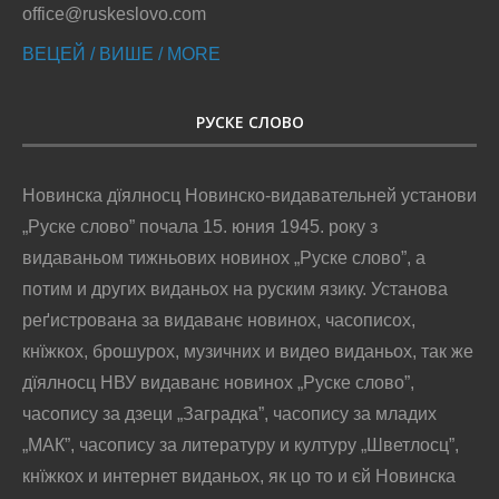
office@ruskeslovo.com
ВЕЦЕЙ / ВИШЕ / MORE
РУСКЕ СЛОВО
Новинска дїялносц Новинско-видавательней установи
„Руске слово” почала 15. юния 1945. року з
видаваньом тижньових новинох „Руске слово”, а
потим и других виданьох на руским язику. Установа
реґистрована за видаванє новинох, часописох,
кнїжкох, брошурох, музичних и видео виданьох, так же
дїялносц НВУ видаванє новинох „Руске слово”,
часопису за дзеци „Заградка”, часопису за младих
„МАК”, часопису за литературу и културу „Шветлосц”,
кнїжкох и интернет виданьох, як цо то и єй Новинска