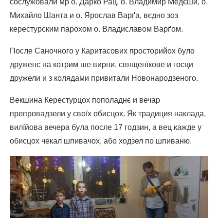
сослужовали мр о. Дарко Рац, о. Владимир Медєши, о.
Михайло Шанта и о. Ярослав Варґа, вєдно зоз
керестурским парохом о. Владиславом Варґом.
После Саночного у Каритасових просторийох було
друженє на котрим ше вирни, священїкове и госци
дружели и з колядами привитали Новонародзеного.
Векшина Керестурцох пополаднє и вечар
препровадзели у своїх обисцох. Як традиция наклада,
вилїйова вечера була после 17 годзин, а вец кажде у
обисцох чекал шпивачох, або ходзел по шпиваню.