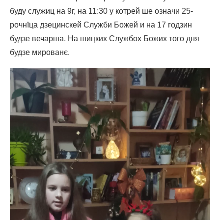
буду служиц на 9г, на 11:30 у котрей ше означи 25-
рочнїца дзецинскей Служби Божей и на 17 годзин
будзе вечарша. На шицких Службох Божих того дня
будзе мированє.