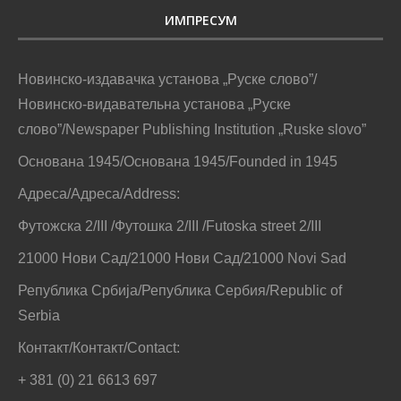
ИМПРЕСУМ
Новинско-издавачка установа „Руске слово”/
Новинско-видавательна установа „Руске
слово”/Newspaper Publishing Institution „Ruske slovo”
Основана 1945/Основана 1945/Founded in 1945
Адреса/Адреса/Address:
Футожска 2/III /Футошка 2/III /Futoska street 2/III
21000 Нови Сад/21000 Нови Сад/21000 Novi Sad
Република Србија/Република Сербия/Republic of
Serbia
Контакт/Контакт/Contact:
+ 381 (0) 21 6613 697