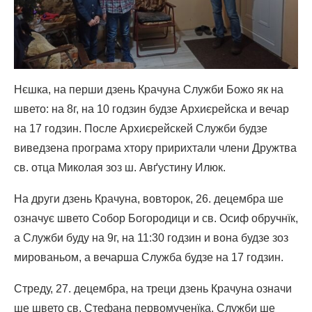
Нєшка, на перши дзень Крачуна Служби Божо як на
швето: на 8г, на 10 годзин будзе Архиєрейска и вечар
на 17 годзин. После Архиєрейскей Служби будзе
виведзена програма хтору пририхтали члени Дружтва
св. отца Миколая зоз ш. Авґустину Илюк.
На други дзень Крачуна, вовторок, 26. децембра ше
означує швето Собор Богородици и св. Осиф обручнїк,
а Служби буду на 9г, на 11:30 годзин и вона будзе зоз
мированьом, а вечарша Служба будзе на 17 годзин.
Стреду, 27. децембра, на треци дзень Крачуна означи
ше швето св. Стефана первомученїка. Служби ше