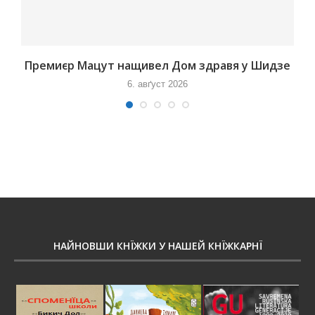
Премиєр Мацут нащивел Дом здравя у Шидзе
6. авґуст 2026
НАЙНОВШИ КНЇЖКИ У НАШЕЙ КНЇЖКАРНЇ