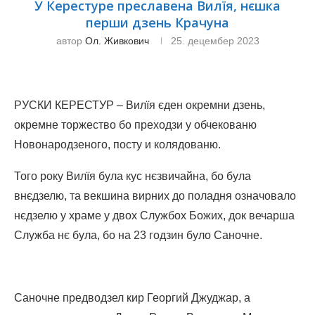
У Керестуре преславена Вилїя, нєшка
перши дзень Крачуна
автор
Ол. Живкович
25. децембер 2023
РУСКИ КЕРЕСТУР – Вилїя єден окремни дзень,
окремне торжество бо преходзи у обчекованю
Новонародзеного, посту и колядованю.
Того року Вилїя була кус нєзвичайна, бо була
внєдзелю, та векшина вирних до поладня означовало
нєдзелю у храме у двох Службох Божих, док вечарша
Служба нє була, бо на 23 годзин було Саночне.
Саночне предводзел кир Георгий Джуджар, а