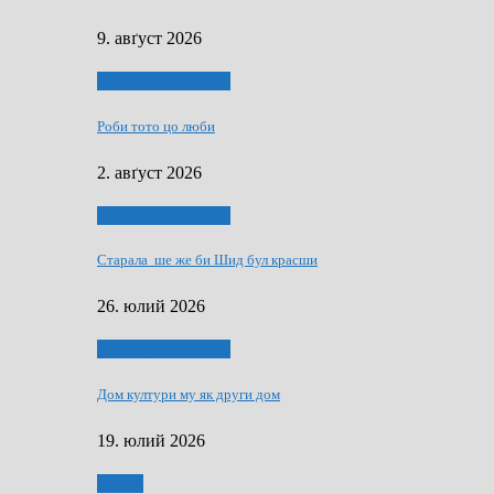
9. авґуст 2026
Людзе, роки, живот
Роби тото цо люби
2. авґуст 2026
Людзе, роки, живот
Старала ше же би Шид бул красши
26. юлий 2026
Людзе, роки, живот
Дом култури му як други дом
19. юлий 2026
Мозаїк