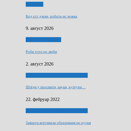
Економия
Кед єст дзеки, робота нє чежка
9. авґуст 2026
Людзе, роки, живот
Роби тото цо люби
2. авґуст 2026
40 роки Оддзелєня за русинистику
Шлїди у просвити, науки, култури…
22. фебруар 2022
40 роки Оддзелєня за русинистику
Заварта вертикала образованя по руски