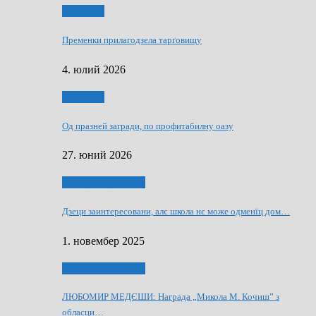
Економия
Пременки прилагодзела тарґовищу
4. юлий 2026
Економия
Од празней загради, по профитабилну оазу
27. юний 2026
Култура и просвита
Дзеци заинтересовани, алє школа нє може одменїц дом…
1. новембер 2025
Култура и просвита
ЛЮБОМИР МЕДЄШИ: Награда „Микола М. Кочиш” з
обласци…