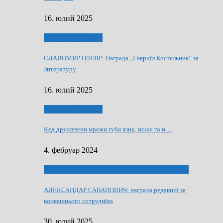
16. юлий 2025
Култура и просвита
СЛАВОМИР ОЛЕЯР: Награда „Гавриїл Костельник” за
литературу
16. юлий 2025
Култура и просвита
Кед дружтвени мрежи губя язик, можу го и…
4. фебруар 2024
ЛАУРЕАТИ 80 РОЧНЇЦИ НВУ РУСКЕ СЛОВО
АЛЕКСАНДАР САВАНОВИЧ: награда редакциї за
вонкашнього сотруднїка
30. юлий 2025