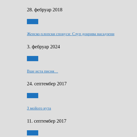
28. фебруар 2018
Гумор
Женско-хлопски спокуси: Слуп докрива насадзени
3. фебруар 2024
Гумор
Вше иста писня…
24. септембер 2017
Гумор
З мойого кута
11. септембер 2017
Гумор