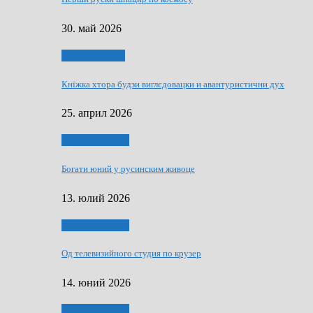
30. май 2026
Руске словечко
Кнїжка хтора будзи виглєдовацки и авантуристични дух
25. април 2026
Руснаци и швет
Богати юний у русинским живоце
13. юлий 2026
Руснаци и швет
Од телевизийного студия по крузер
14. юний 2026
Руснаци и швет