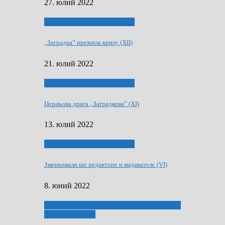
27. юлий 2022
75-рочнїца часописа Заградка
„Заградка” прежила кризу (XII)
21. юлий 2022
75-рочнїца часописа Заградка
Церньова драга „Заградкова” (XI)
13. юлий 2022
75-рочнїца часописа Заградка
Зменьовали ше редакторе и видавателє (VI)
8. юний 2022
ҐУ 50. ДРАМСКОМУ МЕМОРИЯЛУ ПЕТРА
РИЗНИЧА ДЯДЇ