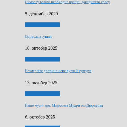
Символу валала нєобходне врациц дакедишню красу
5. децембер 2020
НАШО МУЗИЧАРЕ
Одросла з гушлю
18. октобер 2025
НАШО МУЗИЧАРЕ
Нєзмерлїве доприношенє рускей култури
13. октобер 2025
НАШО МУЗИЧАРЕ
Нашо музичаре: Мирослав Мудри зоз Дюрдьова
6. октобер 2025