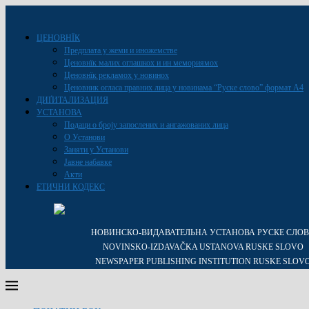
ЦЕНОВНЇК
Предплата у жеми и иножемстве
Ценовнїк малих оглашкох и ин мемориямох
Ценовнїк рекламох у новинох
Ценовник огласа правних лица у новинама “Руске слово” формат A4
ДИҐИТАЛИЗАЦИЯ
УСТАНОВА
Подаци о броју запослених и ангажованих лица
О Установи
Заняти у Установи
Јавне набавке
Акти
ЕТИЧНИ КОДЕКС
НОВИНСКО-ВИДАВАТЕЛЬНА УСТАНОВА РУСКЕ СЛО
NOVINSKO-IZDAVAČKA USTANOVA RUSKE SLOVO
NEWSPAPER PUBLISHING INSTITUTION RUSKE SLOV