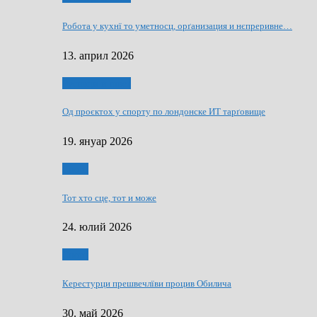
Робота у кухнї то уметносц, орґанизация и нєпреривне…
13. април 2026
Руснаци и швет
Од проєктох у спорту по лондонске ИТ тарґовище
19. януар 2026
Спорт
Тот хто сце, тот и може
24. юлий 2026
Спорт
Керестурци прешвечлїви процив Обилича
30. май 2026