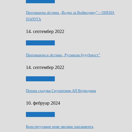
Виберанки 2022
Преглашена лїстина „Вєдно за Войводину” – ОЛЕНА
ПАПУҐА
14. септембер 2022
Виберанки 2022
Преглашена и лїстина „Русинска будућност”
14. септембер 2022
Виберанки 2023
Перша схадзка Скупштини АП Војводини
10. фебруар 2024
Виберанки 2023
Конституоване нове зволанє парламентa