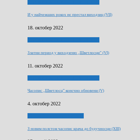
70 РОКИ ЧАСОПИСУ „ШВЕТЛОСЦ”
И у найчежших рокох нє престал виходзиц (VII)
18. октобер 2022
70 РОКИ ЧАСОПИСУ „ШВЕТЛОСЦ”
Златни период у виходзеню „Шветлосци” (VI)
11. октобер 2022
70 РОКИ ЧАСОПИСУ „ШВЕТЛОСЦ”
Часопис „Шветлосц” конєчно обновени (V)
4. октобер 2022
75-рочнїца часописа Заградка
З новим полєтом часопис крача до будучносци (XIII)