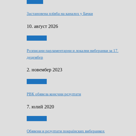
Дружтво
Застановена плївба на каналох у Бачки
10. авґуст 2026
Виберанки
Розписани парламентарни и локални виберанки за 17.
децембер
2. новембер 2023
Виберанки
РВК обявела конєчни резултати
7. юлий 2020
Виберанки
Обявени и резултати покраїнских виберанкох