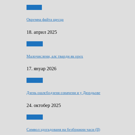
Додатки
Окремна файта щесца
18. април 2025
Дружтво
Малочислени, алє тварди як орех
17. януар 2026
Дружтво
Дзень ошлєбодзеня означени и у Дюрдьове
24. октобер 2025
Дружтво
Символ здогадованя на безбрижни часи (II)