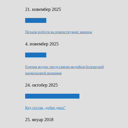
21. новембер 2025
Тижньовнїк
Почали роботи на реконструкциї закрица
4. новембер 2025
Тижньовнїк
Етични кодекс представени медийом болгарскей
националней меншини
24. октобер 2025
ЯК (НЄ) СКАПАЛ РОКЕНРОЛ
Кед состав „добре диха”
25. януар 2018