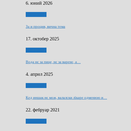
6. юний 2026
Нашо места
За и процив, вична тема
17. октобер 2025
Нашо места
Вода нє за пице, нє за варeнє, a…
4. април 2025
Нашо места
Кед иншак нє мож, валалски лїкаре одменюю и…
22. фебруар 2021
Нашо места