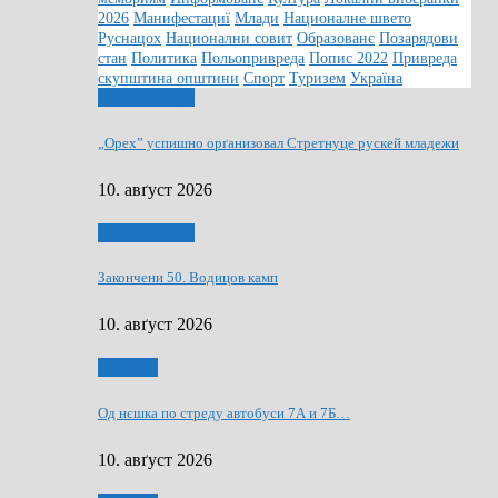
2026
Манифестациї
Млади
Националне швето
Руснацох
Национални совит
Образованє
Позарядови
стан
Политика
Польопривреда
Попис 2022
Привреда
скупштина општини
Спорт
Туризем
Україна
Манифестациї
„Орех” успишно орґанизовал Стретнуце рускей младежи
10. авґуст 2026
Вирски живот
Закончени 50. Водицов камп
10. авґуст 2026
Дружтво
Од нєшка пo стреду автобуси 7А и 7Б…
10. авґуст 2026