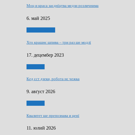
Моц и краса заєднїцтва медзи розличнима
6. май 2025
Духовни живот
Хто крашнє шпива – три раз ше модлї
17. децембер 2023
Економия
Кед єст дзеки, робота нє чежка
9. авґуст 2026
Економия
Квалитет ше препознава и ценї
11. юлий 2026