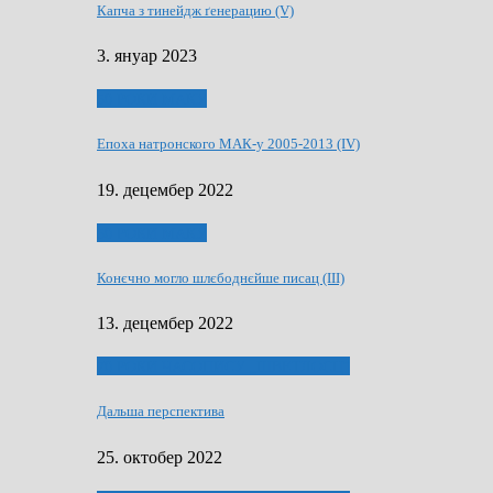
Капча з тинейдж ґенерацию (V)
3. януар 2023
50 РОКИ МАКУ
Епоха натронского МАК-у 2005-2013 (IV)
19. децембер 2022
50 РОКИ МАКУ
Конєчно могло шлєбоднєйше писац (III)
13. децембер 2022
70 РОКИ ЧАСОПИСУ „ШВЕТЛОСЦ”
Дальша перспектива
25. октобер 2022