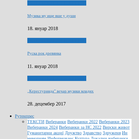
ЯК (НЄ) СКАПАЛ РОКЕНРОЛ
Музика му ище вше у души
18. януар 2018
ЯК (НЄ) СКАПАЛ РОКЕНРОЛ
Руска рок древянка
11. януар 2018
ЯК (НЄ) СКАПАЛ РОКЕНРОЛ
„Керестурияда” вечар музики младих
28. децембер 2017
Рутенпрес
ТЕКСТИ
Виберанки
Виберанки 2022
Виберанки 2023
Виберанки 2024
Виберанки за НС 2022
Вирски живот
Гуманитарни акциї
Дружтво
Здравство
Здруженя
Ин
мемориям
Информованє
Култура
Локални виберанки