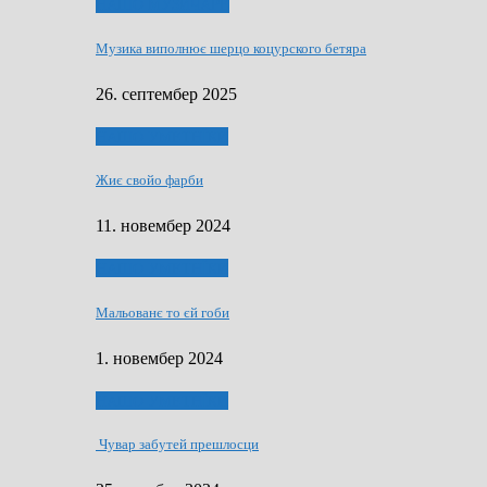
НАШО МУЗИЧАРЕ
Музика виполнює шерцо коцурского бетяра
26. септембер 2025
НАШО УМЕТНЇКИ
Жиє свойо фарби
11. новембер 2024
НАШО УМЕТНЇКИ
Мальованє то єй гоби
1. новембер 2024
НАШО УМЕТНЇКИ
Чувар забутей прешлосци