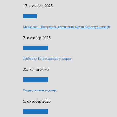
13. октобер 2025
Дружтво
Макарскa – Популарна дестинация медзи Керестурцами (I)
7. октобер 2025
Духовни живот
Любов ґу Богу и дзецом у шерцу
25. юлий 2026
Духовни живот
Водицов камп за дзеци
5. октобер 2025
Духовни живот