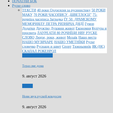
ПОЧАТНИ БОК
Руске слово
ТЕКСТИ
40 роки Оддзелєня за русинистику
50 РОКИ
МАКУ
70 РОКИ ЧАСОПИСУ „ШВЕТЛОСЦ”
75-
рочнїца часописа Заградка
ҐУ 50. ДРАМСКОМУ
МЕМОРИЯЛУ ПЕТРА РИЗНИЧА ДЯДЇ
Гумор
Додатки
Дружтво
Духовни живот
Економия
Култура и
просвита
ЛАУРЕАТИ 80 РОЧНЇЦИ НВУ РУСКЕ
СЛОВО
Людзе, роки, живот
Мозаїк
Нашо места
НАШО МУЗИЧАРЕ
НАШО УМЕТНЇКИ
Руске
словечко
Руснаци и швет
Спорт
Тижньовнїк
ЯК (НЄ)
СКАПАЛ РОКЕНРОЛ
Людзе, роки, живот
Тераз зме дома
9. авґуст 2026
Мозаїк
Нови звук рускей младосци
9. авґуст 2026