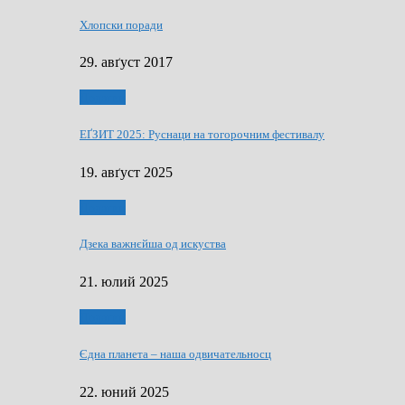
Хлопски поради
29. авґуст 2017
Додатки
ЕҐЗИТ 2025: Руснаци на тогорочним фестивалу
19. авґуст 2025
Додатки
Дзека важнєйша од искуства
21. юлий 2025
Додатки
Єдна планета – наша одвичательносц
22. юний 2025