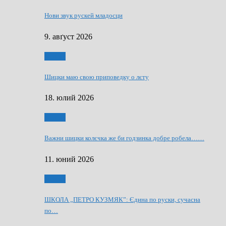
Нови звук рускей младосци
9. авґуст 2026
Мозаїк
Шицки маю свою приповедку о лєту
18. юлий 2026
Мозаїк
Важни шицки колєчка же би годзинка добре робела……
11. юний 2026
Мозаїк
ШКОЛА „ПЕТРО КУЗМЯК”: Єдина по руски, сучасна
по…