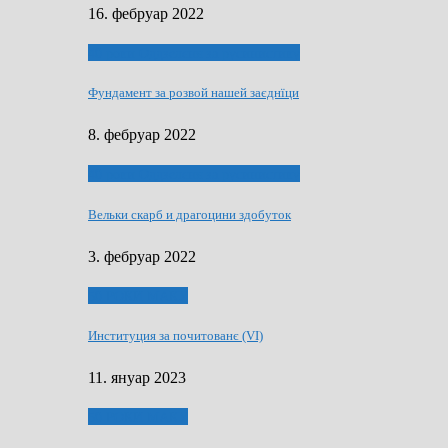
16. фебруар 2022
40 роки Оддзелєня за русинистику
Фундамент за розвой нашей заєднїци
8. фебруар 2022
40 роки Оддзелєня за русинистику
Вельки скарб и драгоцини здобуток
3. фебруар 2022
50 РОКИ МАКУ
Институция за почитованє (VI)
11. януар 2023
50 РОКИ МАКУ