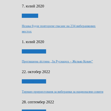
7. юлий 2020
Виберанки
Нєшка будзе повторене гласанє на 234 виберанкових
местох
1. юлий 2020
Виберанки 2022
Преглашена лїстина „За Руснацох – Желько Ковач”
22. октобер 2022
Виберанки 2022
Тирваю пририхтованя за виберанки за национални совити
28. септембер 2022