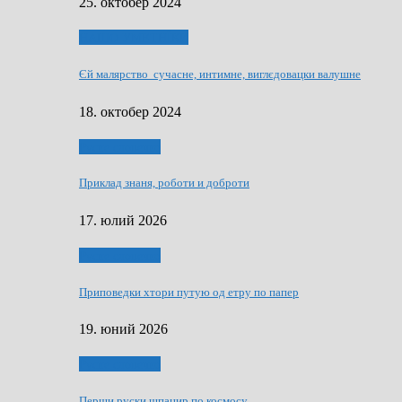
25. октобер 2024
НАШО УМЕТНЇКИ
Єй малярство сучасне, интимне, виглєдовацки валушне
18. октобер 2024
Руске словечко
Приклад знаня, роботи и доброти
17. юлий 2026
Руске словечко
Приповедки хтори путую од етру по папер
19. юний 2026
Руске словечко
Перши руски шпацир по космосу