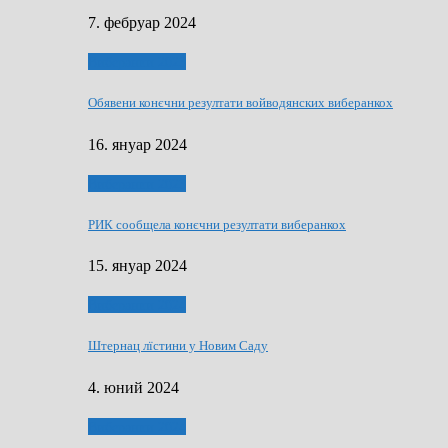
7. фебруар 2024
Виберанки 2023
Обявени конєчни резултати войводянских виберанкох
16. януар 2024
Виберанки 2023
РИК сообщела конєчни резултати виберанкох
15. януар 2024
Виберанки 2024
Штернац лїстини у Новим Саду
4. юний 2024
Виберанки 2024