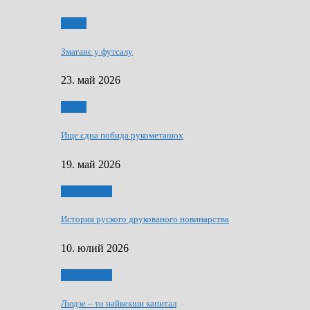
Спорт
Змаганє у футсалу
23. май 2026
Спорт
Ище єдна побида рукометашох
19. май 2026
Тижньовнїк
История руского друкованого новинарства
10. юлий 2026
Тижньовнїк
Людзе – то найвекши капитал