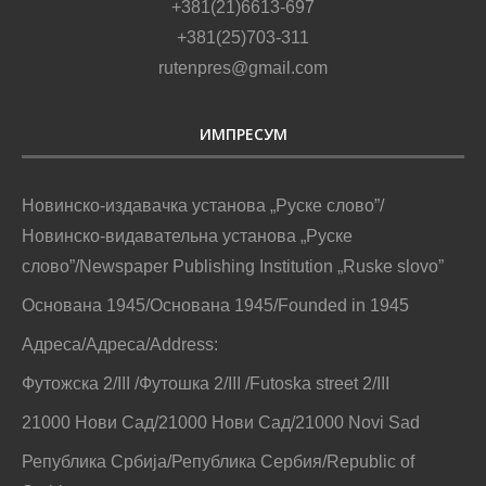
+381(21)6613-697
+381(25)703-311
rutenpres@gmail.com
ИМПРЕСУМ
Новинско-издавачка установа „Руске слово”/
Новинско-видавательна установа „Руске
слово”/Newspaper Publishing Institution „Ruske slovo”
Основана 1945/Основана 1945/Founded in 1945
Адреса/Адреса/Address:
Футожска 2/III /Футошка 2/III /Futoska street 2/III
21000 Нови Сад/21000 Нови Сад/21000 Novi Sad
Република Србија/Република Сербия/Republic of