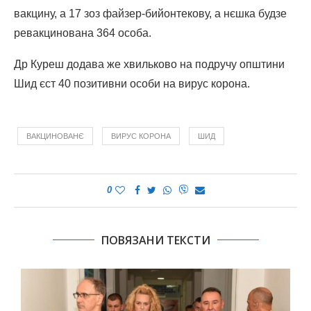
вакцину, а 17 зоз файзер-бийонтекову, а нєшка будзе
ревакцинована 364 особа.
Др Куреш додава же хвильково на подручу општини
Шид єст 40 позитивни особи на вирус корона.
ВАКЦИНОВАНЄ
ВИРУС КОРОНА
ШИД
0
ПОВЯЗАНИ ТЕКСТИ