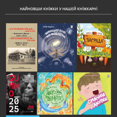
НАЙНОВШИ КНЇЖКИ У НАШЕЙ КНЇЖКАРНЇ