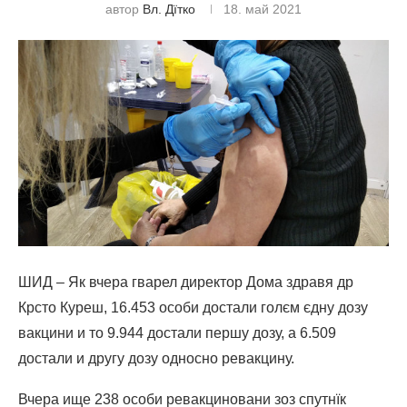
автор
Вл. Дїтко
18. май 2021
ШИД – Як вчера гварел директор Дома здравя др
Крсто Куреш, 16.453 особи достали голєм єдну дозу
вакцини и то 9.944 достали першу дозу, а 6.509
достали и другу дозу односно ревакцину.
Вчера ище 238 особи ревакциновани зоз спутнїк