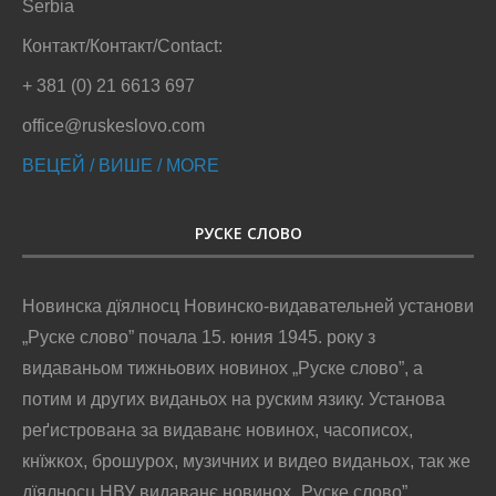
Serbia
Контакт/Контакт/Contact:
+ 381 (0) 21 6613 697
office@ruskeslovo.com
ВЕЦЕЙ / ВИШЕ / MORE
РУСКЕ СЛОВО
Новинска дїялносц Новинско-видавательней установи
„Руске слово” почала 15. юния 1945. року з
видаваньом тижньових новинох „Руске слово”, а
потим и других виданьох на руским язику. Установа
реґистрована за видаванє новинох, часописох,
кнїжкох, брошурох, музичних и видео виданьох, так же
дїялносц НВУ видаванє новинох „Руске слово”,