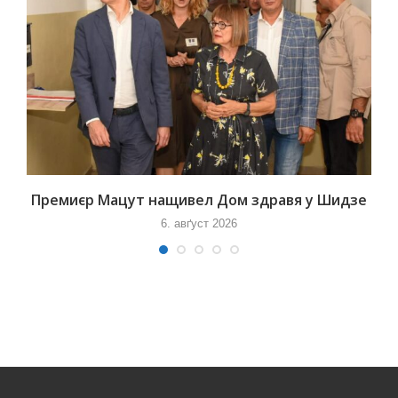
Премиєр Мацут нащивел Дом здравя у Шидзе
6. авґуст 2026