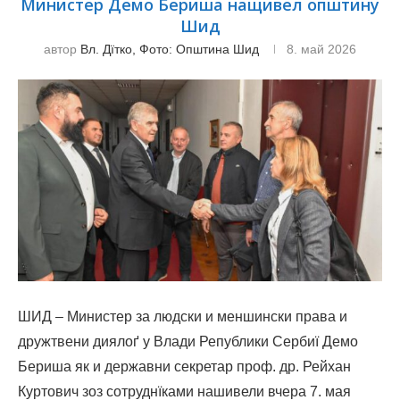
Министер Демо Бериша нащивел општину
Шид
автор
Вл. Дїтко, Фото: Општина Шид
8. май 2026
ШИД – Министер за людски и меншински права и
дружтвени диялоґ у Влади Републики Сербиї Демо
Бериша як и державни секретар проф. др. Рейхан
Куртович зоз сотруднїками нашивели вчера 7. мая