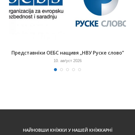
Представнїки ОЕБС нащивя „НВУ Руске слово”
10. авґуст 2026
НАЙНОВШИ КНЇЖКИ У НАШЕЙ КНЇЖКАРНЇ