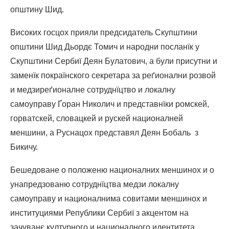
општину Шид.
Високих госцох прияли предсидатель Скупштини
општини Шид Дьордє Томич и народни посланїк у
Скупштини Сербиї Деян Булатович, а були присутни и
заменїк покраїнского секретара за реґионални розвой
и медзиреґионалне сотруднїцтво и локалну
самоуправу Ґоран Николич и представнїки ромскей,
горватскей, словацкей и рускей националней
меншини, а Руснацох представял Деян Бобаль з
Бикичу.
Бешедоване о положеню националних меншинох и о
унапредзованю сотруднїцтва медзи локалну
самоуправу и националнима совитами меншинох и
институциями Републики Сербиї з акцентом на
зачуванє културного и националного идентитета.