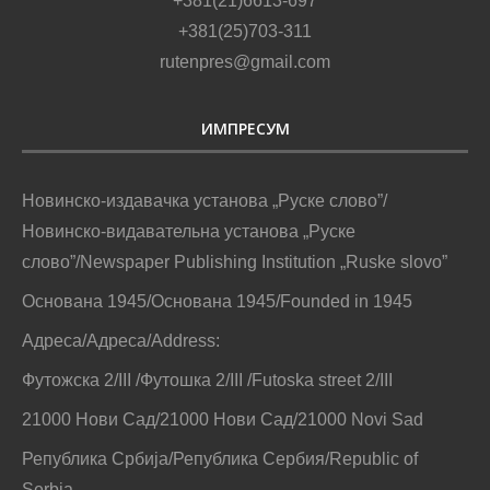
+381(21)6613-697
+381(25)703-311
rutenpres@gmail.com
ИМПРЕСУМ
Новинско-издавачка установа „Руске слово”/
Новинско-видавательна установа „Руске
слово”/Newspaper Publishing Institution „Ruske slovo”
Основана 1945/Основана 1945/Founded in 1945
Адреса/Адреса/Address:
Футожска 2/III /Футошка 2/III /Futoska street 2/III
21000 Нови Сад/21000 Нови Сад/21000 Novi Sad
Република Србија/Република Сербия/Republic of
Serbia