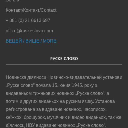
Контакт/Контакт/Contact:
+ 381 (0) 21 6613 697
office@ruskeslovo.com
ВЕЦЕЙ / ВИШЕ / MORE
РУСКЕ СЛОВО
Новинска дїялносц Новинско-видавательней установи
„Руске слово” почала 15. юния 1945. року з
видаваньом тижньових новинох „Руске слово”, а
потим и других виданьох на руским язику. Установа
реґистрована за видаванє новинох, часописох,
кнїжкох, брошурох, музичних и видео виданьох, так же
дїялносц НВУ видаванє новинох „Руске слово”,