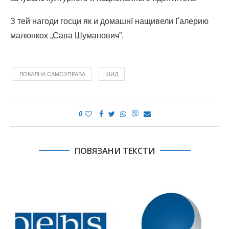
З тей нагоди госци як и домашнї нащивели Ґалерию
малюнкох „Сава Шуманович”.
ЛОКАЛНА САМОУПРАВА
ШИД
0
ПОВЯЗАНИ ТЕКСТИ