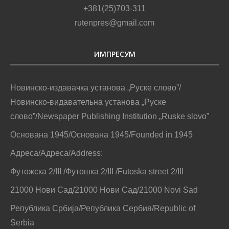
+381(25)703-311
rutenpres@gmail.com
ИМПРЕСУМ
Новинско-издавачка установа „Руске слово”/
Новинско-видавательна установа „Руске
слово”/Newspaper Publishing Institution „Ruske slovo”
Основана 1945/Основана 1945/Founded in 1945
Адреса/Адреса/Address:
Футожска 2/III /Футошка 2/III /Futoska street 2/III
21000 Нови Сад/21000 Нови Сад/21000 Novi Sad
Република Србија/Република Сербия/Republic of
Serbia