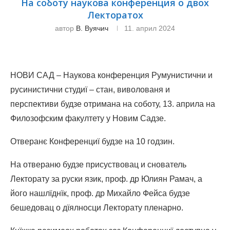
На соботу наукова конференция о двох
Лекторатох
автор
В. Вуячич
11. април 2024
НОВИ САД – Наукова конференция Румунистични и
русинистични студиї – стан, виволованя и
перспективи будзе отримана на соботу, 13. априла на
Филозофским факултету у Новим Садзе.
Отверанє Конференциї будзе на 10 годзин.
На отвераню будзе присуствовац и снователь
Лекторату за руски язик, проф. др Юлиян Рамач, а
його нашлїднїк, проф. др Михайло Фейса будзе
бешедовац о дїялносци Лекторату пленарно.