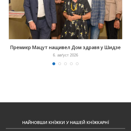
Премиєр Мацут нащивел Дом здравя у Шидзе
6. авґуст 2026
НАЙНОВШИ КНЇЖКИ У НАШЕЙ КНЇЖКАРНЇ