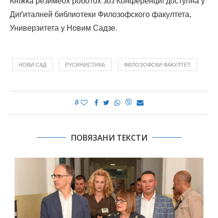
Кнїжка резимеох роботох зоз Конференциї доступна у
Диґиталней библиотеки Филозофского факултета,
Универзитета у Новим Садзе.
НОВИ САД
РУСИНИСТИКА
ФИЛОЗОФСКИ ФАКУЛТЕТ
0
ПОВЯЗАНИ ТЕКСТИ