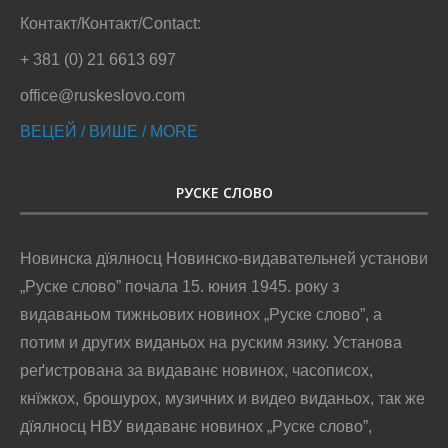
Контакт/Контакт/Contact:
+ 381 (0) 21 6613 697
office@ruskeslovo.com
ВЕЦЕЙ / ВИШЕ / MORE
РУСКЕ СЛОВО
Новинска дїялносц Новинско-видавательней установи
„Руске слово” почала 15. юния 1945. року з
видаваньом тижньових новинох „Руске слово”, а
потим и других виданьох на руским язику. Установа
реґистрована за видаванє новинох, часописох,
кнїжкох, брошурох, музичних и видео виданьох, так же
дїялносц НВУ видаванє новинох „Руске слово”,