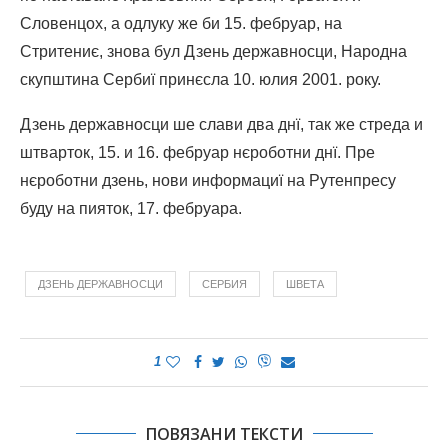
Словенцох, а одлуку же би 15. фебруар, на
Стритениє, знова бул Дзень державносци, Народна
скупштина Сербиї принєсла 10. юлия 2001. року.
Дзень державносци ше слави два днї, так же стреда и
штварток, 15. и 16. фебруар нєроботни днї. Пре
нєроботни дзень, нови информациї на Рутенпресу
буду на пияток, 17. фебруара.
ДЗЕНЬ ДЕРЖАВНОСЦИ
СЕРБИЯ
ШВЕТА
1
ПОВЯЗАНИ ТЕКСТИ