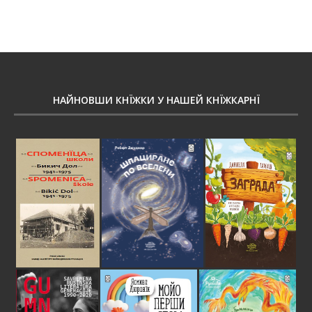
НАЙНОВШИ КНЇЖКИ У НАШЕЙ КНЇЖКАРНЇ