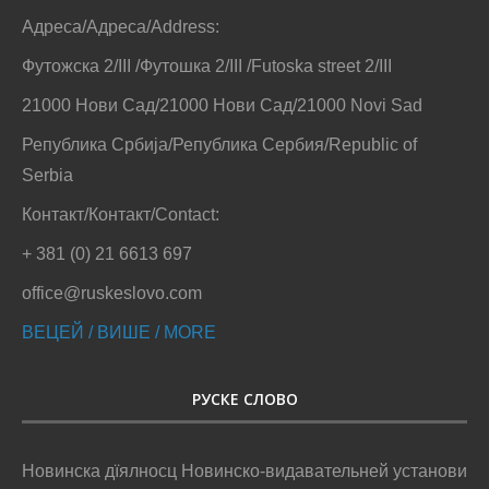
Адреса/Адреса/Address:
Футожска 2/III /Футошка 2/III /Futoska street 2/III
21000 Нови Сад/21000 Нови Сад/21000 Novi Sad
Република Србија/Република Сербия/Republic of
Serbia
Контакт/Контакт/Contact:
+ 381 (0) 21 6613 697
office@ruskeslovo.com
ВЕЦЕЙ / ВИШЕ / MORE
РУСКЕ СЛОВО
Новинска дїялносц Новинско-видавательней установи