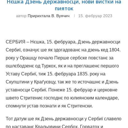
Нєшка Дзень державносци, нови вистки на
пияток
автор
Пририхтала В. Вуячич
15. фебруар 2023
СЕРБИЯ – Нєшка, 15. фебруара, Дзень державносци
Сербиї, означує ше як здогадованє на дзень кед 1804.
року у Орашцу почало Перше сербске повстанє за
ошлєбодзенє од Туркох, як и на преглашенє першого
Уставу Сербиї, тиж 15. фебруара 1835. року на
Скупштини у Краґуєвцу, так же то источашнє и Дзень
уставносци Сербиї. Понеже 15. фебруар и церковне
швето Стритениє господнє по юлиянским календаре,
спомнути устав познати и як Стритенски.
Тот датум ше як Дзень державносци у Сербиї славело
по наставанє Кральовини Сербох, Горватох и