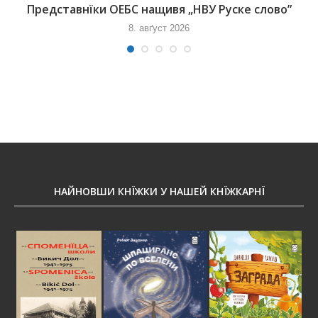
Представнїки ОЕБС нащивя „НВУ Руске слово”
8. авґуст 2026
НАЙНОВШИ КНЇЖКИ У НАШЕЙ КНЇЖКАРНЇ