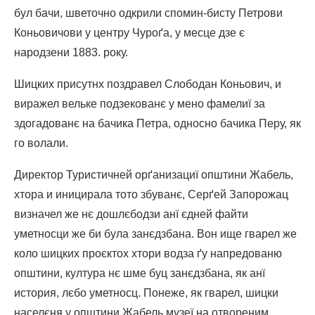
бул бачи, шветочно одкрили спомин-бисту Петрови
Коньовичови у центру Чуроґа, у месце дзе є
народзени 1883. року.
Шицких присутнх поздравел Слободан Коньович, и
виражел вельке подзекованє у мено фамелиї за
здогадованє на бачика Петра, односно бачика Перу, як
го волали.
Директор Туристичней орґанизациї општини Жабель,
хтора и иницирала тото збуванє, Серґей Запорожац
визначел же нє дошлєбодзи анї єдней файти
уметносци же би була занєдзбана. Вон ище гварел же
коло шицких проєктох хтори водза ґу напредованю
општини, култура нє шме буц занєдзбана, як анї
история, лєбо уметносц. Понеже, як гварел, шицки
населєня у општини Жабель музеї на отвореним,