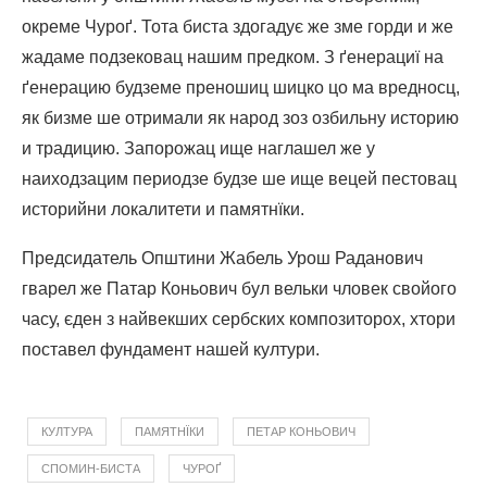
окреме Чуроґ. Тота биста здогадує же зме горди и же
жадаме подзековац нашим предком. З ґенерациї на
ґенерацию будземе преношиц шицко цо ма вредносц,
як бизме ше отримали як народ зоз озбильну историю
и традицию. Запорожац ище наглашел же у
наиходзацим периодзе будзе ше ище вецей пестовац
историйни локалитети и памятнїки.
Предсидатель Општини Жабель Урош Раданович
гварел же Патар Коньович бул вельки чловек свойого
часу, єден з найвекших сербских композиторох, хтори
поставел фундамент нашей култури.
КУЛТУРА
ПАМЯТНЇКИ
ПЕТАР КОНЬОВИЧ
СПОМИН-БИСТА
ЧУРОҐ