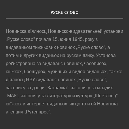
РУСКЕ СЛОВО
Новинска дїялносц Новинско-видавательней установи
„Руске слово” почала 15. юния 1945. року з
видаваньом тижньових новинох „Руске слово”, а
потим и других виданьох на руским язику. Установа
реґистрована за видаванє новинох, часописох,
кнїжкох, брошурох, музичних и видео виданьох, так же
дїялносц НВУ видаванє новинох „Руске слово”,
часопису за дзеци „Заградка”, часопису за младих
„МАК”, часопису за литературу и културу „Шветлосц”,
кнїжкох и интернет виданьох, як цо то и єй Новинска
аґенция „Рутенпрес”.