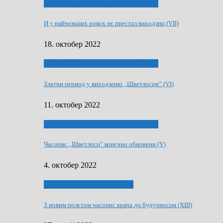
70 РОКИ ЧАСОПИСУ „ШВЕТЛОСЦ”
И у найчежших рокох нє престал виходзиц (VII)
18. октобер 2022
70 РОКИ ЧАСОПИСУ „ШВЕТЛОСЦ”
Златни период у виходзеню „Шветлосци” (VI)
11. октобер 2022
70 РОКИ ЧАСОПИСУ „ШВЕТЛОСЦ”
Часопис „Шветлосц” конєчно обновени (V)
4. октобер 2022
75-рочнїца часописа Заградка
З новим полєтом часопис крача до будучносци (XIII)