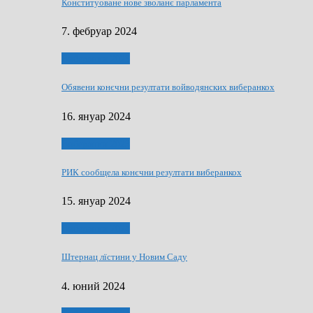
Конституоване нове зволанє парламентa
7. фебруар 2024
Виберанки 2023
Обявени конєчни резултати войводянских виберанкох
16. януар 2024
Виберанки 2023
РИК сообщела конєчни резултати виберанкох
15. януар 2024
Виберанки 2024
Штернац лїстини у Новим Саду
4. юний 2024