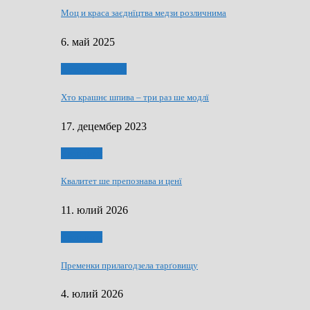
Моц и краса заєднїцтва медзи розличнима
6. май 2025
Духовни живот
Хто крашнє шпива – три раз ше модлї
17. децембер 2023
Економия
Квалитет ше препознава и ценї
11. юлий 2026
Економия
Пременки прилагодзела тарґовищу
4. юлий 2026