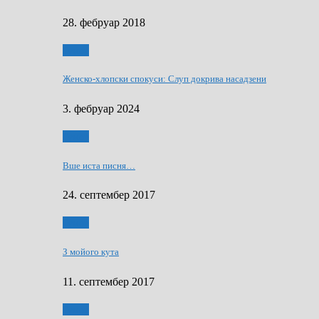
28. фебруар 2018
Гумор
Женско-хлопски спокуси: Слуп докрива насадзени
3. фебруар 2024
Гумор
Вше иста писня…
24. септембер 2017
Гумор
З мойого кута
11. септембер 2017
Гумор