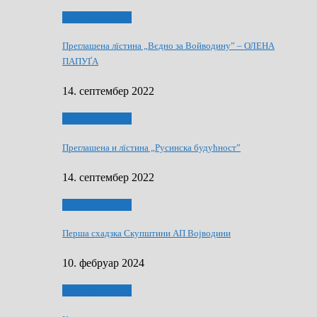
Виберанки 2022
Преглашена лїстина „Вєдно за Войводину” – ОЛЕНА
ПАПУҐА
14. септембер 2022
Виберанки 2022
Преглашена и лїстина „Русинска будућност”
14. септембер 2022
Виберанки 2023
Перша схадзка Скупштини АП Војводини
10. фебруар 2024
Виберанки 2023