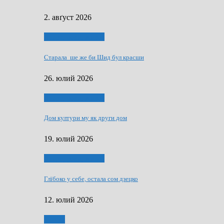
2. авґуст 2026
Людзе, роки, живот
Старала ше же би Шид бул красши
26. юлий 2026
Людзе, роки, живот
Дом култури му як други дом
19. юлий 2026
Людзе, роки, живот
Глїбоко у себе, остала сом дзецко
12. юлий 2026
Мозаїк