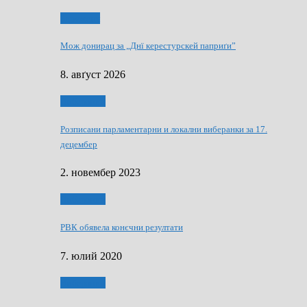
Здруженя
Мож донирац за „Днї керестурскей паприґи”
8. авґуст 2026
Виберанки
Розписани парламентарни и локални виберанки за 17.
децембер
2. новембер 2023
Виберанки
РВК обявела конєчни резултати
7. юлий 2020
Виберанки