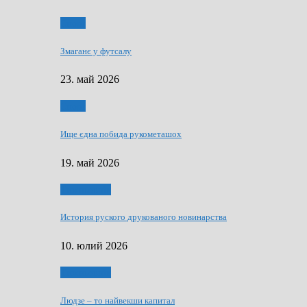
Спорт
Змаганє у футсалу
23. май 2026
Спорт
Ище єдна побида рукометашох
19. май 2026
Тижньовнїк
История руского друкованого новинарства
10. юлий 2026
Тижньовнїк
Людзе – то найвекши капитал