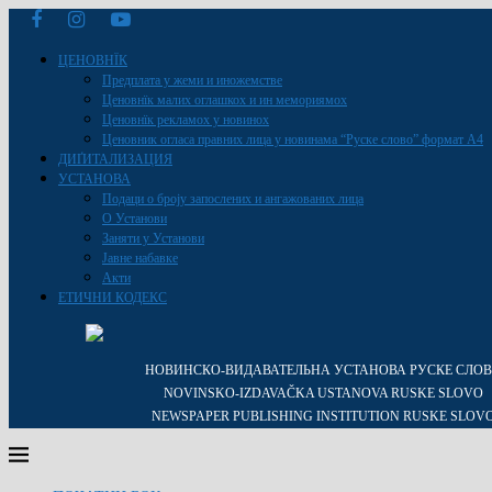
ЦЕНОВНЇК
Предплата у жеми и иножемстве
Ценовнїк малих оглашкох и ин мемориямох
Ценовнїк рекламох у новинох
Ценовник огласа правних лица у новинама “Руске слово” формат A4
ДИҐИТАЛИЗАЦИЯ
УСТАНОВА
Подаци о броју запослених и ангажованих лица
О Установи
Заняти у Установи
Јавне набавке
Акти
ЕТИЧНИ КОДЕКС
НОВИНСКО-ВИДАВАТЕЛЬНА УСТАНОВА РУСКЕ СЛО
NOVINSKO-IZDAVAČKA USTANOVA RUSKE SLOVO
NEWSPAPER PUBLISHING INSTITUTION RUSKE SLOV