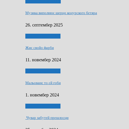
НАШО МУЗИЧАРЕ
Музика виполнює шерцо коцурского бетяра
26. септембер 2025
НАШО УМЕТНЇКИ
Жиє свойо фарби
11. новембер 2024
НАШО УМЕТНЇКИ
Мальованє то єй гоби
1. новембер 2024
НАШО УМЕТНЇКИ
Чувар забутей прешлосци