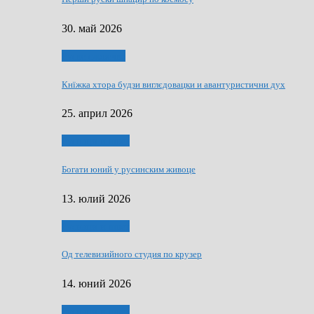
30. май 2026
Руске словечко
Кнїжка хтора будзи виглєдовацки и авантуристични дух
25. април 2026
Руснаци и швет
Богати юний у русинским живоце
13. юлий 2026
Руснаци и швет
Од телевизийного студия по крузер
14. юний 2026
Руснаци и швет