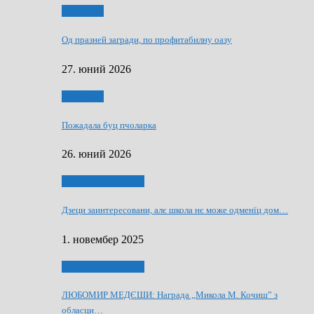
Економия
Од празней загради, по профитабилну оазу
27. юний 2026
Економия
Пожадала буц пчоларка
26. юний 2026
Култура и просвита
Дзеци заинтересовани, алє школа нє може одменїц дом…
1. новембер 2025
Култура и просвита
ЛЮБОМИР МЕДЄШИ: Награда „Микола М. Кочиш” з
обласци…