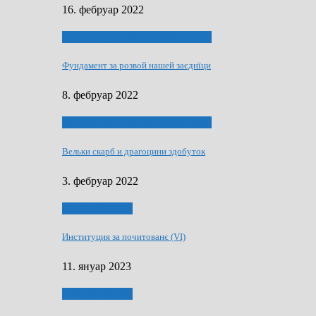
16. фебруар 2022
40 роки Оддзелєня за русинистику
Фундамент за розвой нашей заєднїци
8. фебруар 2022
40 роки Оддзелєня за русинистику
Вельки скарб и драгоцини здобуток
3. фебруар 2022
50 РОКИ МАКУ
Институция за почитованє (VI)
11. януар 2023
50 РОКИ МАКУ