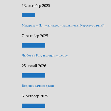
13. октобер 2025
Дружтво
Макарскa – Популарна дестинация медзи Керестурцами (I)
7. октобер 2025
Духовни живот
Любов ґу Богу и дзецом у шерцу
25. юлий 2026
Духовни живот
Водицов камп за дзеци
5. октобер 2025
Духовни живот