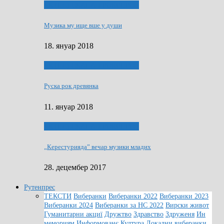
ЯК (НЄ) СКАПАЛ РОКЕНРОЛ
Музика му ище вше у души
18. януар 2018
ЯК (НЄ) СКАПАЛ РОКЕНРОЛ
Руска рок древянка
11. януар 2018
ЯК (НЄ) СКАПАЛ РОКЕНРОЛ
„Керестурияда” вечар музики младих
28. децембер 2017
Рутенпрес
ТЕКСТИ
Виберанки
Виберанки 2022
Виберанки 2023
Виберанки 2024
Виберанки за НС 2022
Вирски живот
Гуманитарни акциї
Дружтво
Здравство
Здруженя
Ин
мемориям
Информованє
Култура
Локални виберанки