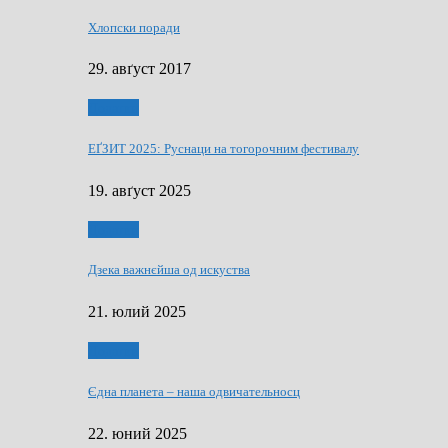
Хлопски поради
29. авґуст 2017
Додатки
ЕҐЗИТ 2025: Руснаци на тогорочним фестивалу
19. авґуст 2025
Додатки
Дзека важнєйша од искуства
21. юлий 2025
Додатки
Єдна планета – наша одвичательносц
22. юний 2025