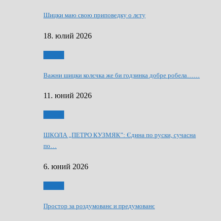
Шицки маю свою приповедку о лєту
18. юлий 2026
Мозаїк
Важни шицки колєчка же би годзинка добре робела……
11. юний 2026
Мозаїк
ШКОЛА „ПЕТРО КУЗМЯК”: Єдина по руски, сучасна
по…
6. юний 2026
Мозаїк
Простор за роздумованє и предумованє