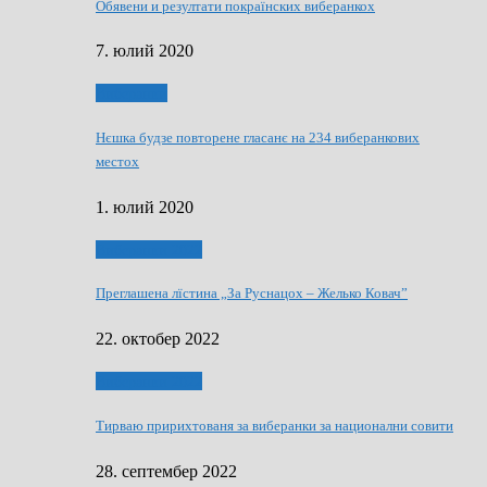
Обявени и резултати покраїнских виберанкох
7. юлий 2020
Виберанки
Нєшка будзе повторене гласанє на 234 виберанкових
местох
1. юлий 2020
Виберанки 2022
Преглашена лїстина „За Руснацох – Желько Ковач”
22. октобер 2022
Виберанки 2022
Тирваю пририхтованя за виберанки за национални совити
28. септембер 2022