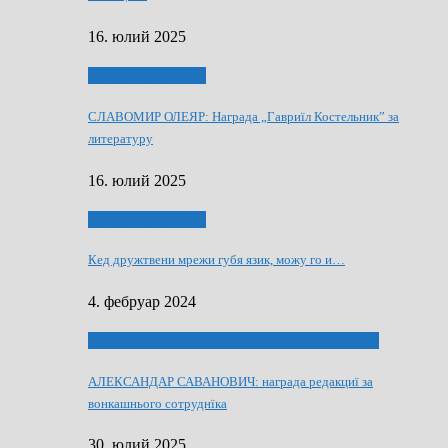
16. юлий 2025
Култура и просвита
СЛАВОМИР ОЛЕЯР: Награда „Гавриїл Костельник” за
литературу
16. юлий 2025
Култура и просвита
Кед дружтвени мрежи губя язик, можу го и…
4. фебруар 2024
ЛАУРЕАТИ 80 РОЧНЇЦИ НВУ РУСКЕ СЛОВО
АЛЕКСАНДАР САВАНОВИЧ: награда редакциї за
вонкашнього сотруднїка
30. юлий 2025