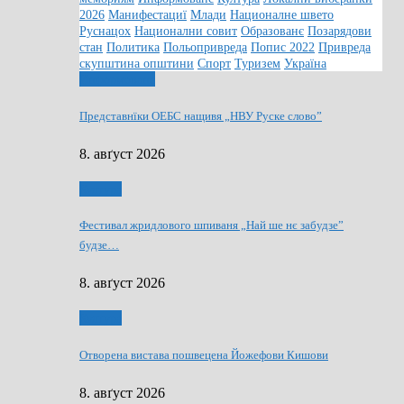
2026
Манифестациї
Млади
Националне швето
Руснацох
Национални совит
Образованє
Позарядови
стан
Политика
Польопривреда
Попис 2022
Привреда
скупштина општини
Спорт
Туризем
Україна
Информованє
Представнїки ОЕБС нащивя „НВУ Руске слово”
8. авґуст 2026
Култура
Фестивал жридлового шпиваня „Най ше нє забудзе”
будзе…
8. авґуст 2026
Култура
Отворена вистава пошвецена Йожефови Кишови
8. авґуст 2026