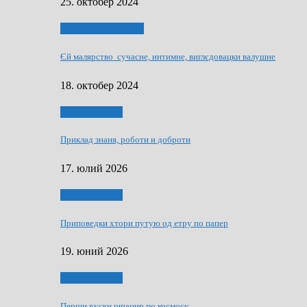
25. октобер 2024
НАШО УМЕТНЇКИ
Єй малярство сучасне, интимне, виглєдовацки валушне
18. октобер 2024
Руске словечко
Приклад знаня, роботи и доброти
17. юлий 2026
Руске словечко
Приповедки хтори путую од етру по папер
19. юний 2026
Руске словечко
Перши руски шпацир по космосу