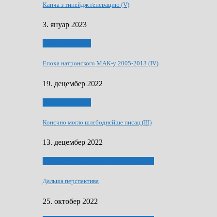
Капча з тинейдж ґенерацию (V)
3. януар 2023
50 РОКИ МАКУ
Епоха натронского МАК-у 2005-2013 (IV)
19. децембер 2022
50 РОКИ МАКУ
Конєчно могло шлєбоднєйше писац (III)
13. децембер 2022
70 РОКИ ЧАСОПИСУ „ШВЕТЛОСЦ”
Дальша перспектива
25. октобер 2022