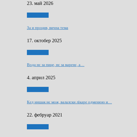
23. май 2026
Нашо места
За и процив, вична тема
17. октобер 2025
Нашо места
Вода нє за пице, нє за варeнє, a…
4. април 2025
Нашо места
Кед иншак нє мож, валалски лїкаре одменюю и…
22. фебруар 2021
Нашо места