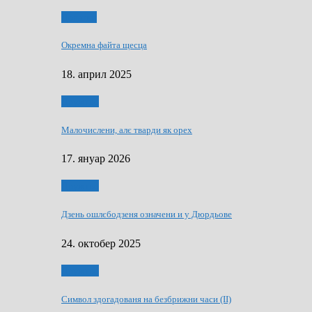
Додатки
Окремна файта щесца
18. април 2025
Дружтво
Малочислени, алє тварди як орех
17. януар 2026
Дружтво
Дзень ошлєбодзеня означени и у Дюрдьове
24. октобер 2025
Дружтво
Символ здогадованя на безбрижни часи (II)