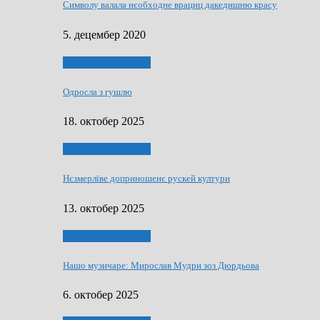
Символу валала нєобходне врациц дакедишню красу
5. децембер 2020
НАШО МУЗИЧАРЕ
Одросла з гушлю
18. октобер 2025
НАШО МУЗИЧАРЕ
Нєзмерлїве доприношенє рускей култури
13. октобер 2025
НАШО МУЗИЧАРЕ
Нашо музичаре: Мирослав Мудри зоз Дюрдьова
6. октобер 2025