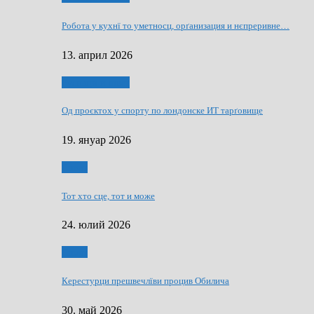
Робота у кухнї то уметносц, орґанизация и нєпреривне…
13. април 2026
Руснаци и швет
Од проєктох у спорту по лондонске ИТ тарґовище
19. януар 2026
Спорт
Тот хто сце, тот и може
24. юлий 2026
Спорт
Керестурци прешвечлїви процив Обилича
30. май 2026