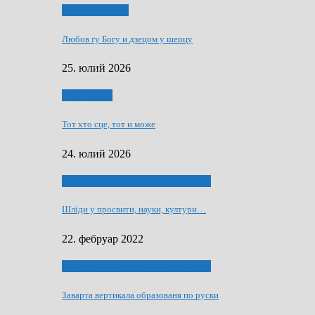
Духовни живот
Любов ґу Богу и дзецом у шерцу
25. юлий 2026
Руске слово
Тот хто сце, тот и може
24. юлий 2026
40 роки Оддзелєня за русинистику
Шлїди у просвити, науки, култури…
22. фебруар 2022
40 роки Оддзелєня за русинистику
Заварта вертикала образованя по руски