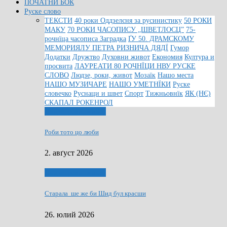
ПОЧАТНИ БОК
Руске слово
ТЕКСТИ
40 роки Оддзелєня за русинистику
50 РОКИ
МАКУ
70 РОКИ ЧАСОПИСУ „ШВЕТЛОСЦ”
75-
рочнїца часописа Заградка
ҐУ 50. ДРАМСКОМУ
МЕМОРИЯЛУ ПЕТРА РИЗНИЧА ДЯДЇ
Гумор
Додатки
Дружтво
Духовни живот
Економия
Култура и
просвита
ЛАУРЕАТИ 80 РОЧНЇЦИ НВУ РУСКЕ
СЛОВО
Людзе, роки, живот
Мозаїк
Нашо места
НАШО МУЗИЧАРЕ
НАШО УМЕТНЇКИ
Руске
словечко
Руснаци и швет
Спорт
Тижньовнїк
ЯК (НЄ)
СКАПАЛ РОКЕНРОЛ
Людзе, роки, живот
Роби тото цо люби
2. авґуст 2026
Людзе, роки, живот
Старала ше же би Шид бул красши
26. юлий 2026