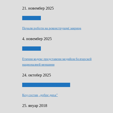
21. новембер 2025
Тижньовнїк
Почали роботи на реконструкциї закрица
4. новембер 2025
Тижньовнїк
Етични кодекс представени медийом болгарскей
националней меншини
24. октобер 2025
ЯК (НЄ) СКАПАЛ РОКЕНРОЛ
Кед состав „добре диха”
25. януар 2018