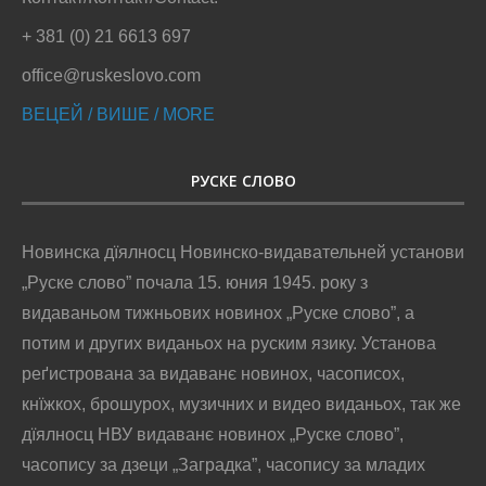
+ 381 (0) 21 6613 697
office@ruskeslovo.com
ВЕЦЕЙ / ВИШЕ / MORE
РУСКЕ СЛОВО
Новинска дїялносц Новинско-видавательней установи
„Руске слово” почала 15. юния 1945. року з
видаваньом тижньових новинох „Руске слово”, а
потим и других виданьох на руским язику. Установа
реґистрована за видаванє новинох, часописох,
кнїжкох, брошурох, музичних и видео виданьох, так же
дїялносц НВУ видаванє новинох „Руске слово”,
часопису за дзеци „Заградка”, часопису за младих