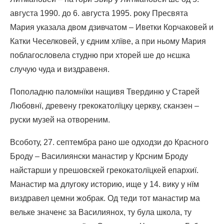
августа 1990. до 6. августа 1995. року Пресвята
Мария указала двом дзивчатом – Иветки Корчаковей и
Катки Чеселковей, у єдним хлїве, а при ньому Мария
поблагословела студню при хторей ше до нєшка
случую чуда и виздравеня.
Пополадню паломнїки нащивя Твердиню у Старей
Любовнї, древену грекокатолїцку церкву, сканзен –
руски музей на отвореним.
Всоботу, 27. септембра рано ше одходзи до Красного
Броду – Василиянски манастир у Крсним Броду
найстарши у прешовскей грекокатолїцкей епархиї.
Манастир ма длугоку историю, ище у 14. вику у нїм
виздравел цемни жобрак. Од теди тот манастир ма
вельке значенє за Василиянох, ту була школа, ту