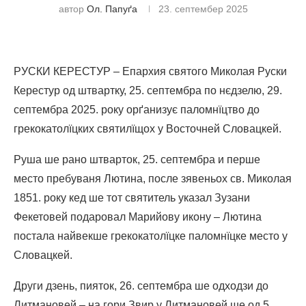
автор
Ол. Папуґа
23. септембер 2025
РУСКИ КЕРЕСТУР – Епархия святого Миколая Руски
Керестур од штвартку, 25. септембра по нєдзелю, 29.
септембра 2025. року орґанизує паломнїцтво до
грекокатолїцких святилїщох у Восточней Словацкей.
Руша ше рано штварток, 25. септембра и перше
место пребуваня Лютина, после зявеньох св. Миколая
1851. року кед ше тот святитель указал Зузани
Фекетовей подаровал Марийову икону – Лютина
постала найвекше грекокатолїцке паломнїцке место у
Словацкей.
Други дзень, пияток, 26. септембра ше одходзи до
Литмановей – на гори Звир у Литмановей ше од 5.