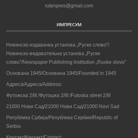
rutenpres@gmail.com
ИМПРЕСУМ
Новинско-издавачка установа „Руске слово”/
Новинско-видавательна установа „Руске
слово”/Newspaper Publishing Institution „Ruske slovo”
Основана 1945/Основана 1945/Founded in 1945
Адреса/Адреса/Address:
Футожска 2/III /Футошка 2/III /Futoska street 2/III
21000 Нови Сад/21000 Нови Сад/21000 Novi Sad
Република Србија/Република Сербия/Republic of
Serbia
Контакт/Контакт/Contact: