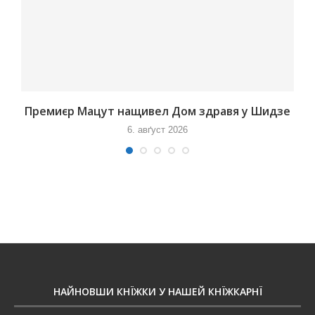
Премиєр Мацут нащивел Дом здравя у Шидзе
6. авґуст 2026
НАЙНОВШИ КНЇЖКИ У НАШЕЙ КНЇЖКАРНЇ