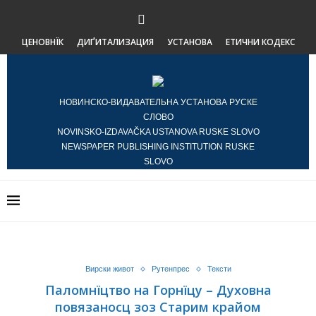
ЦЕНОВНЇК
ДИҐИТАЛИЗАЦИЯ
УСТАНОВА
ЕТИЧНИ КОДЕКС
НОВИНСКО-ВИДАВАТЕЛЬНА УСТАНОВА РУСКЕ
СЛОВО
NOVINSKO-IZDAVAČKA USTANOVA RUSKE SLOVO
NEWSPAPER PUBLISHING INSTITUTION RUSKE
SLOVO
Вирски живот
Рутенпрес
Тексти
Паломнїцтво на Горнїцу – Духовна
повязаносц зоз Старим крайом