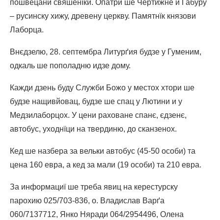
пошвецани свяшенїки. Опатри ше Чертижне и Габуру
– русинску хижу, древену церкву. Памятнїк князови
Лаборца.
Внєдзелю, 28. септембра Литурґия будзе у Гуменим,
одкаль ше пополадню идзе дому.
Кажди дзень буду Служби Божо у местох хтори ше
будзе нащивйовац, будзе ше спац у Лютини и у
Медзилаборцох. У цени раховане спанє, єдзенє,
автобус, уходнїци на твердиню, до сканзенох.
Кед ше назбера за вельки автобус (45-50 особи) та
цена 160 евра, а кед за мали (19 особи) та 210 евра.
За информациї ше треба явиц на керестурску
парохию 025/703-836, о. Владислав Варґа
060/7137712, Янко Няради 064/2954496, Олена