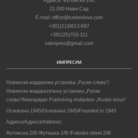
Адреса: Футожска 2/III,
21 000 Нови Сад
E-mail: office@ruskeslovo.com
+381(21)6613-697
+381(25)703-311
rutenpres@gmail.com
ИМПРЕСУМ
Новинско-издавачка установа „Руске слово”/
Новинско-видавательна установа „Руске
слово”/Newspaper Publishing Institution „Ruske slovo”
Основана 1945/Основана 1945/Founded in 1945
Адреса/Адреса/Address:
Футожска 2/III /Футошка 2/III /Futoska street 2/III