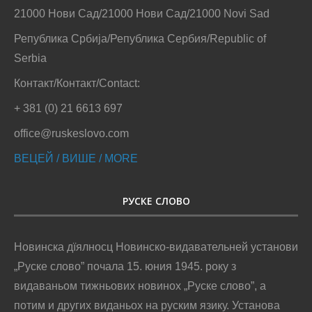
21000 Нови Сад/21000 Нови Сад/21000 Novi Sad
Република Србија/Република Сербия/Republic of
Serbia
Контакт/Контакт/Contact:
+ 381 (0) 21 6613 697
office@ruskeslovo.com
ВЕЦЕЙ / ВИШЕ / MORE
РУСКЕ СЛОВО
Новинска дїялносц Новинско-видавательней установи
„Руске слово” почала 15. юния 1945. року з
видаваньом тижньових новинох „Руске слово”, а
потим и других виданьох на руским язику. Установа