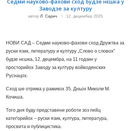
Седми науково-фахови сход будзе нєшка у
Заводзе за културу
автор
Л. Сарич
12. децембер 2025
НОВИ САД – Седми науково-фахови сход Дружтва за
руски язик, литературу и културу „Слово о словох”
будзе нєшка, 12. децембра, на 11 годзин у
просторийох Заводу за културу войводянских
Руснацох.
Сход ше отрима у рамикох 35. Дньох Миколи М.
Кочиша.
Того дня буду представени роботи зоз пейц
катеґорийох – руски язик, култура, литература,
просвита и публицистика.