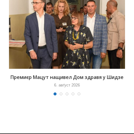
Премиєр Мацут нащивел Дом здравя у Шидзе
6. авґуст 2026