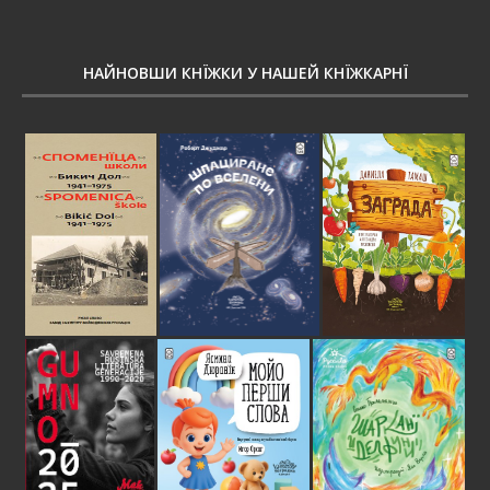
НАЙНОВШИ КНЇЖКИ У НАШЕЙ КНЇЖКАРНЇ