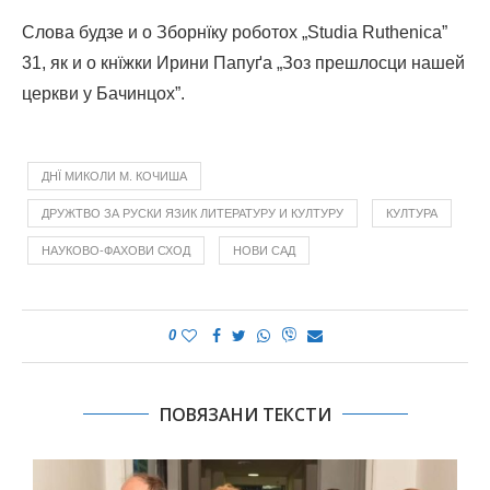
Слова будзе и о Зборнїку роботох „Studia Ruthenica”
31, як и о кнїжки Ирини Папуґа „Зоз прешлосци нашей
церкви у Бачинцох”.
ДНЇ МИКОЛИ М. КОЧИША
ДРУЖТВО ЗА РУСКИ ЯЗИК ЛИТЕРАТУРУ И КУЛТУРУ
КУЛТУРА
НАУКОВО-ФАХОВИ СХОД
НОВИ САД
0
ПОВЯЗАНИ ТЕКСТИ