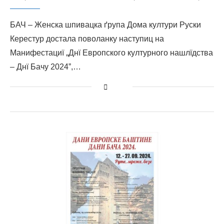
БАЧ – Женска шпивацка ґрупа Дома култури Руски
Керестур достала поволанку наступиц на
Манифестациї „Днї Европского културного нашлїдства
– Днї Бачу 2024ˮ,…