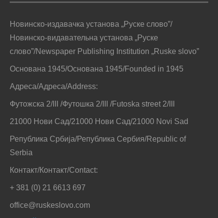
Новинско-издавачка установа „Руске слово”/
Новинско-видавательна установа „Руске
слово”/Newspaper Publishing Institution „Ruske slovo”
Основана 1945/Основана 1945/Founded in 1945
Адреса/Адреса/Address:
Футожска 2/III /Футошка 2/III /Futoska street 2/III
21000 Нови Сад/21000 Нови Сад/21000 Novi Sad
Република Србија/Република Сербия/Republic of
Serbia
Контакт/Контакт/Contact:
+ 381 (0) 21 6613 697
office@ruskeslovo.com