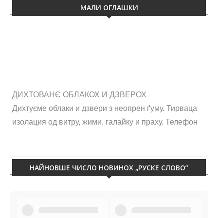
МАЛИ ОГЛАШКИ
ДИХТОВАНЄ ОБЛАКОХ И ДЗВЕРОХ
Дихтуєме облаки и дзвери з неопрен ґуму. Тирваца
изолация од витру, жими, галайку и праху. Телефон
060/50-88-433.
НАЙНОВШЕ ЧИСЛО НОВИНОХ „РУСКЕ СЛОВО”