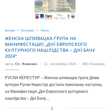
Култура
Рутенпрес
Тексти
ЖЕНСКА ШПИВАЦКА ҐРУПА НА
МАНИФЕСТАЦИЇ „ДНЇ ЕВРОПСКОГО
КУЛТУРНОГО НАШЛЇДСТВА – ДНЇ БАЧУ
2024ˮ
автор
Ол. Живкович
11. септембер 2024
380 Опатрене
РУСКИ КЕРЕСТУР – Женска шпивацка ґрупа Дома
култури Руски Керестур достала поволанку наступиц
на Манифестациї „Днї Европского културного
нашлїдства – Днї Бачу…