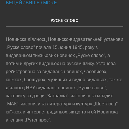
ВЕЦЕЙ / ВИШЕ / MORE
РУСКЕ СЛОВО
Новинска дїялносц Новинско-видавательней установи
„Руске слово” почала 15. юния 1945. року з
видаваньом тижньових новинох „Руске слово”, а
потим и других виданьох на руским язику. Установа
реґистрована за видаванє новинох, часописох,
кнїжкох, брошурох, музичних и видео виданьох, так же
дїялносц НВУ видаванє новинох „Руске слово”,
часопису за дзеци „Заградка”, часопису за младих
„МАК”, часопису за литературу и културу „Шветлосц”,
кнїжкох и интернет виданьох, як цо то и єй Новинска
аґенция „Рутенпрес”.