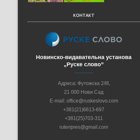
КОНТАКТ
Новинско-видавательна установа
„Руске слово”
Адреса: Футожска 2/III,
21 000 Нови Сад
E-mail: office@ruskeslovo.com
+381(21)6613-697
+381(25)703-311
rutenpres@gmail.com