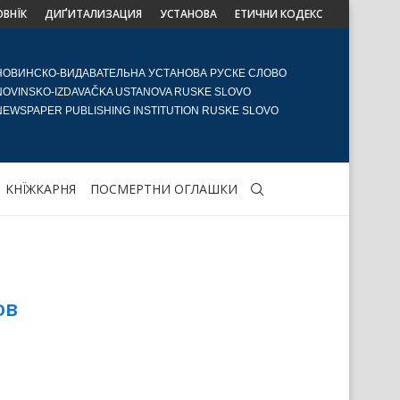
ОВНЇК
ДИҐИТАЛИЗАЦИЯ
УСТАНОВА
ЕТИЧНИ КОДЕКС
НОВИНСКО-ВИДАВАТЕЛЬНА УСТАНОВА РУСКЕ СЛОВО
NOVINSKO-IZDAVAČKA USTANOVA RUSKE SLOVO
NEWSPAPER PUBLISHING INSTITUTION RUSKE SLOVO
KНЇЖКАРНЯ
ПОСМЕРТНИ ОГЛАШКИ
ов