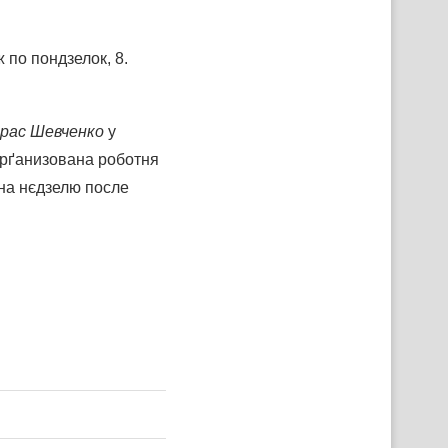
 по пондзелок, 8.
рас Шевченко
у
орґанизована роботня
на нєдзелю после