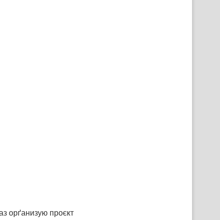
аз орґанизую проєкт