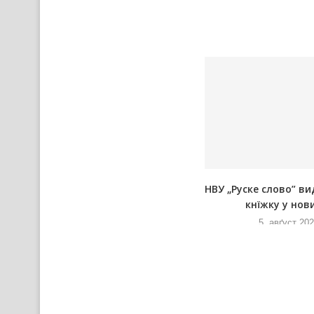
а
Вирни ше помодлєли Шнїговей
НВУ „Руске слово” ви
Мариї на Текийох
кнїжку у нови
5. авґуст 2026
5. авґуст 20