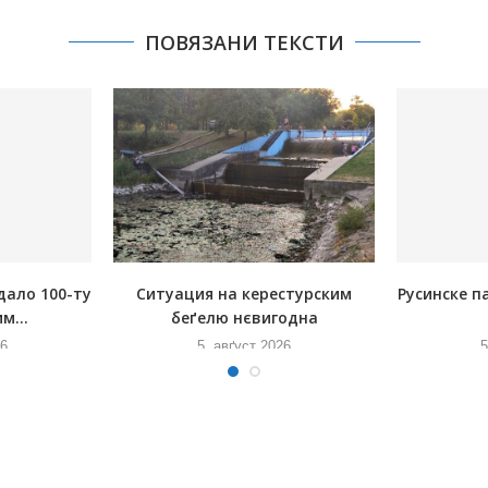
ПОВЯЗАНИ ТЕКСТИ
дало 100-ту
Ситуация на керестурским
Русинске п
м...
беґелю нєвигодна
26
5. авґуст 2026
5