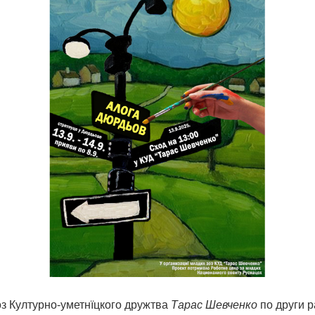
 Културно-уметнїцкого дружтва
Тарас Шевченко
по други р