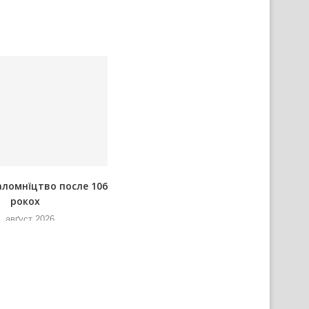
аломнїцтво после 106
Розпорядок преподаваньох на
рокох
Водицовим кампу
. авґуст 2026
5. авґуст 2026