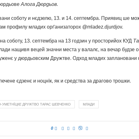
Дюрдьове
Алога Дюрдьов
.
ани соботу и нєдзелю, 13. и 14. септембра. Приявиц ше мож
ам профилу младих орґанизаторох @mladez.djurdjov.
на соботу, 13. септембра на 13 годзин у просторийох КУД
Та
лади нащивя вецей значни места у валалє, на вечар будзе 
руженє у дюрдьовским Дружтве. Одход младих заплановани 
ечене єдзенє и ноцнїк, як и средства за драгово трошки.
О-УМЕТНЇЦКE ДРУЖТВO ТАРАС ШЕВЧЕНКО
МЛАДИ
0