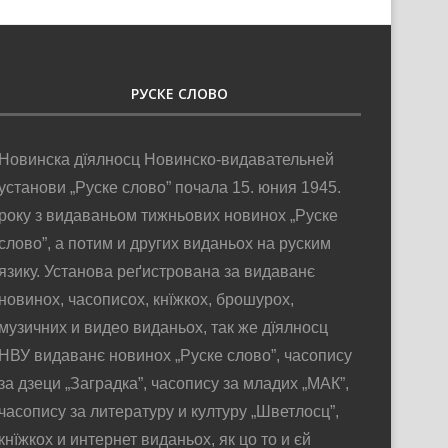
РУСКЕ СЛОВО
Новинска дїялносц Новинско-видавательней
установи „Руске слово” почала 15. юния 1945.
року з видаваньом тижньових новинох „Руске
слово”, а потим и других виданьох на руским
язику. Установа реґистрована за видаванє
новинох, часописох, кнїжкох, брошурох,
музичних и видео виданьох, так же дїялносц
НВУ видаванє новинох „Руске слово”, часопису
за дзеци „Заградка”, часопису за младих „МАК”,
часопису за литературу и културу „Шветлосц”,
кнїжкох и интернет виданьох, як цо то и єй