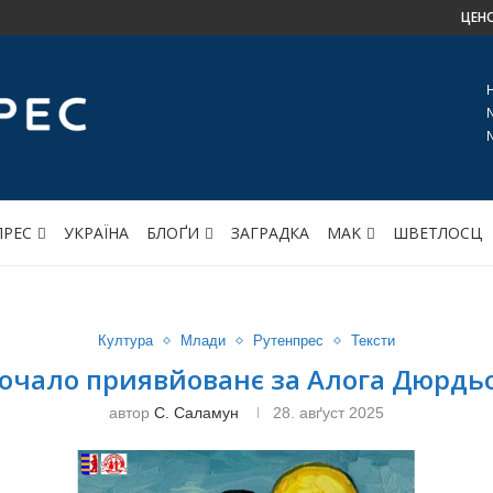
ЦЕН
ПРЕС
УКРАЇНА
БЛОҐИ
ЗАГРАДКА
МАK
ШВЕТЛОСЦ
Култура
Млади
Рутенпрес
Тексти
очало приявйованє за Алога Дюрдь
автор
С. Саламун
28. авґуст 2025