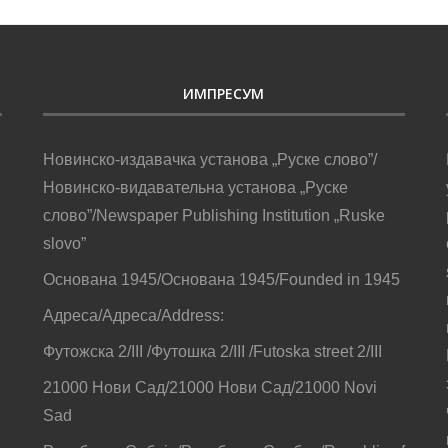
ИМПРЕСУМ
Новинско-издавачка установа „Руске слово”/
Новинско-видавательна установа „Руске
слово”/Newspaper Publishing Institution „Ruske
slovo”
Основана 1945/Основана 1945/Founded in 1945
Адреса/Адреса/Address:
Футожска 2/III /Футошка 2/III /Futoska street 2/III
21000 Нови Сад/21000 Нови Сад/21000 Novi
Sad