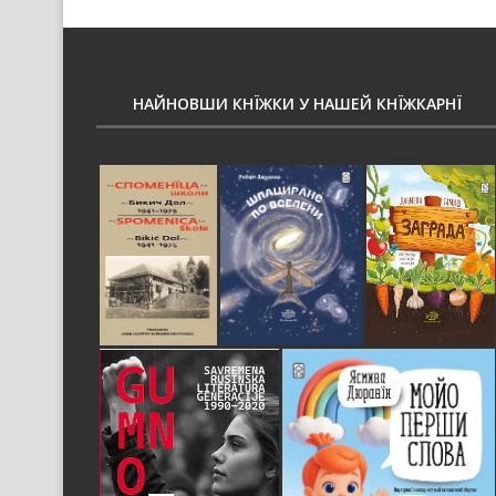
НАЙНОВШИ КНЇЖКИ У НАШЕЙ КНЇЖКАРНЇ