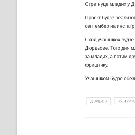
Стретнуце младих у 
Проєкт будзе реализов
септембер на инстаґр
Сход учашнїкох будзе 
Дюрдьове
.
Того дня м
за младих, а потим д
фриштику.
Учашнїком будзе обезп
ДЮРДЬОВ
КУЛТУРН