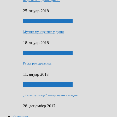
25. януар 2018
ЯК (НЄ) СКАПАЛ РОКЕНРОЛ
Музика му ище вше у души
18. януар 2018
ЯК (НЄ) СКАПАЛ РОКЕНРОЛ
Руска рок древянка
11. януар 2018
ЯК (НЄ) СКАПАЛ РОКЕНРОЛ
„Керестурияда” вечар музики младих
28. децембер 2017
Рутенпрес