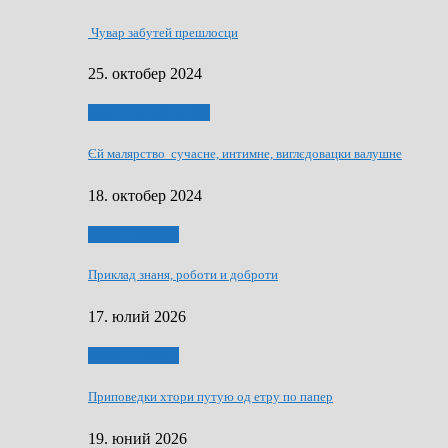
Чувар забутей прешлосци
25. октобер 2024
НАШО УМЕТНЇКИ
Єй малярство сучасне, интимне, виглєдовацки валушне
18. октобер 2024
Руске словечко
Приклад знаня, роботи и доброти
17. юлий 2026
Руске словечко
Приповедки хтори путую од етру по папер
19. юний 2026