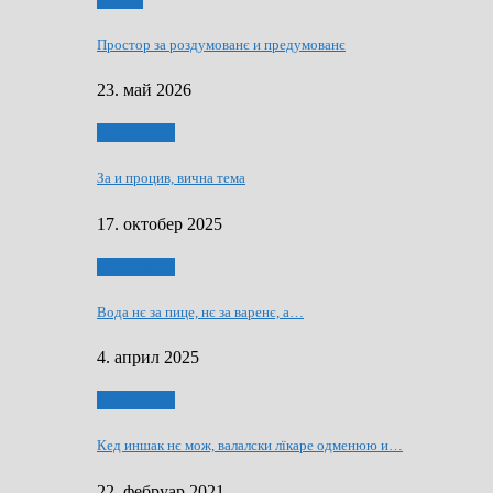
Мозаїк
Простор за роздумованє и предумованє
23. май 2026
Нашо места
За и процив, вична тема
17. октобер 2025
Нашо места
Вода нє за пице, нє за варeнє, a…
4. април 2025
Нашо места
Кед иншак нє мож, валалски лїкаре одменюю и…
22. фебруар 2021