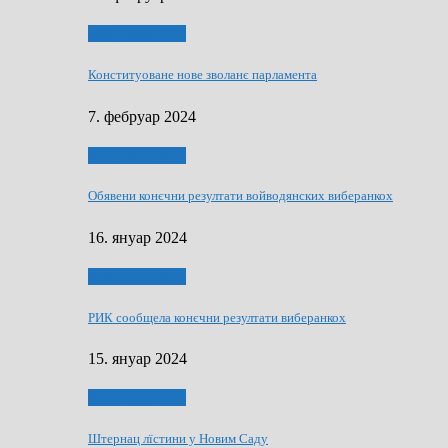
Виберанки 2023
Конституоване нове зволанє парламентa
7. фебруар 2024
Виберанки 2023
Обявени конєчни резултати войводянских виберанкох
16. януар 2024
Виберанки 2023
РИК сообщела конєчни резултати виберанкох
15. януар 2024
Виберанки 2024
Штернац лїстини у Новим Саду