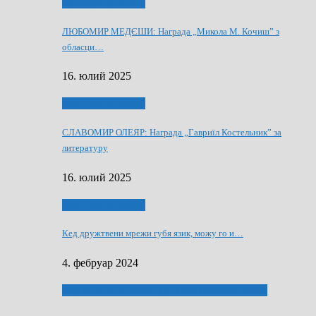
Култура и просвита
ЛЮБОМИР МЕДЄШИ: Награда „Микола М. Кочиш” з
обласци…
16. юлий 2025
Култура и просвита
СЛАВОМИР ОЛЕЯР: Награда „Гавриїл Костельник” за
литературу
16. юлий 2025
Култура и просвита
Кед дружтвени мрежи губя язик, можу го и…
4. фебруар 2024
ЛАУРЕАТИ 80 РОЧНЇЦИ НВУ РУСКЕ СЛОВО