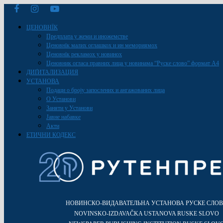
ЦЕНОВНЇК
Предплата у жеми и иножемстве
Ценовнїк малих оглашкох и ин мемориямох
Ценовнїк рекламох у новинох
Ценовник огласа правних лица у новинама “Руске слово” формат A4
ДИҐИТАЛИЗАЦИЯ
УСТАНОВА
Подаци о броју запослених и ангажованих лица
О Установи
Заняти у Установи
Јавне набавке
Акти
ЕТИЧНИ КОДЕКС
НОВИНСКО-ВИДАВАТЕЛЬНА УСТАНОВА РУСКЕ СЛО
NOVINSKO-IZDAVAČKA USTANOVA RUSKE SLOVO