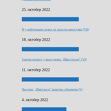
25. октобер 2022
70 РОКИ ЧАСОПИСУ „ШВЕТЛОСЦ”
И у найчежших рокох нє престал виходзиц (VII)
18. октобер 2022
70 РОКИ ЧАСОПИСУ „ШВЕТЛОСЦ”
Златни период у виходзеню „Шветлосци” (VI)
11. октобер 2022
70 РОКИ ЧАСОПИСУ „ШВЕТЛОСЦ”
Часопис „Шветлосц” конєчно обновени (V)
4. октобер 2022
75-рочнїца часописа Заградка