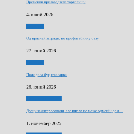
Пременки прилагодзела тарґовищу
4. юлий 2026
Економия
Од празней загради, по профитабилну оазу
27. юний 2026
Економия
Пожадала буц пчоларка
26. юний 2026
Култура и просвита
Дзеци заинтересовани, алє школа нє може одменїц дом…
1. новембер 2025