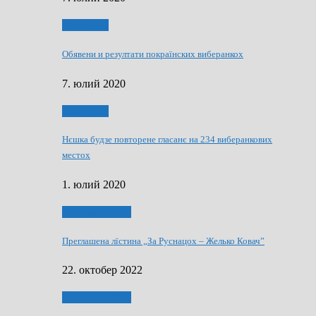
Виберанки
Обявени и резултати покраїнских виберанкох
7. юлий 2020
Виберанки
Нєшка будзе повторене гласанє на 234 виберанкових
местох
1. юлий 2020
Виберанки 2022
Преглашена лїстина „За Руснацох – Желько Ковач”
22. октобер 2022
Виберанки 2022