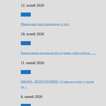
12. юлий 2026
Мозаїк
Шицки маю свою приповедку о лєту
18. юлий 2026
Мозаїк
Важни шицки колєчка же би годзинка добре робела……
11. юний 2026
Мозаїк
ШКОЛА „ПЕТРО КУЗМЯК”: Єдина по руски, сучасна
по…
6. юний 2026