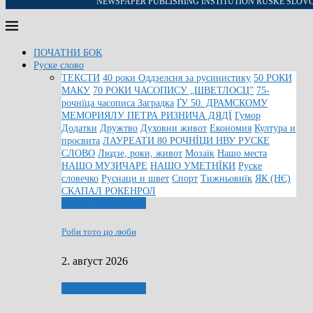
NEWSPAPER PUBLISHING INSTITUTION RUSKE SLOV
ПОЧАТНИ БОК
Руске слово
ТЕКСТИ
40 роки Оддзелєня за русинистику
50 РОКИ
МАКУ
70 РОКИ ЧАСОПИСУ „ШВЕТЛОСЦ”
75-
рочнїца часописа Заградка
ҐУ 50. ДРАМСКОМУ
МЕМОРИЯЛУ ПЕТРА РИЗНИЧА ДЯДЇ
Гумор
Додатки
Дружтво
Духовни живот
Економия
Култура и
просвита
ЛАУРЕАТИ 80 РОЧНЇЦИ НВУ РУСКЕ
СЛОВО
Людзе, роки, живот
Мозаїк
Нашо места
НАШО МУЗИЧАРЕ
НАШО УМЕТНЇКИ
Руске
словечко
Руснаци и швет
Спорт
Тижньовнїк
ЯК (НЄ)
СКАПАЛ РОКЕНРОЛ
Людзе, роки, живот
Роби тото цо люби
2. авґуст 2026
Людзе, роки, живот