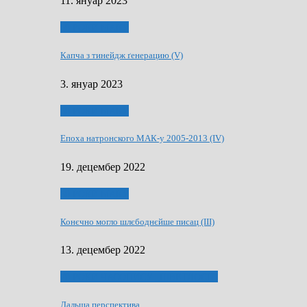
11. януар 2023
50 РОКИ МАКУ
Капча з тинейдж ґенерацию (V)
3. януар 2023
50 РОКИ МАКУ
Епоха натронского МАК-у 2005-2013 (IV)
19. децембер 2022
50 РОКИ МАКУ
Конєчно могло шлєбоднєйше писац (III)
13. децембер 2022
70 РОКИ ЧАСОПИСУ „ШВЕТЛОСЦ”
Дальша перспектива