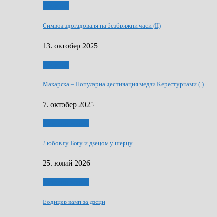
Дружтво
Символ здогадованя на безбрижни часи (II)
13. октобер 2025
Дружтво
Макарскa – Популарна дестинация медзи Керестурцами (I)
7. октобер 2025
Духовни живот
Любов ґу Богу и дзецом у шерцу
25. юлий 2026
Духовни живот
Водицов камп за дзеци