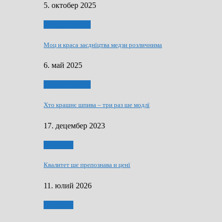
5. октобер 2025
Духовни живот
Моц и краса заєднїцтва медзи розличнима
6. май 2025
Духовни живот
Хто крашнє шпива – три раз ше модлї
17. децембер 2023
Економия
Квалитет ше препознава и ценї
11. юлий 2026
Економия