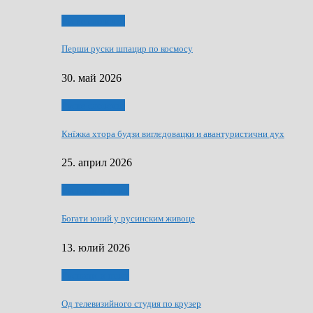
Руске словечко
Перши руски шпацир по космосу
30. май 2026
Руске словечко
Кнїжка хтора будзи виглєдовацки и авантуристични дух
25. април 2026
Руснаци и швет
Богати юний у русинским живоце
13. юлий 2026
Руснаци и швет
Од телевизийного студия по крузер