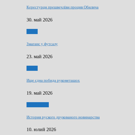
Керестурци прешвечлїви процив Обилича
30. май 2026
Спорт
Змаганє у футсалу
23. май 2026
Спорт
Ище єдна побида рукометашох
19. май 2026
Тижньовнїк
История руского друкованого новинарства
10. юлий 2026