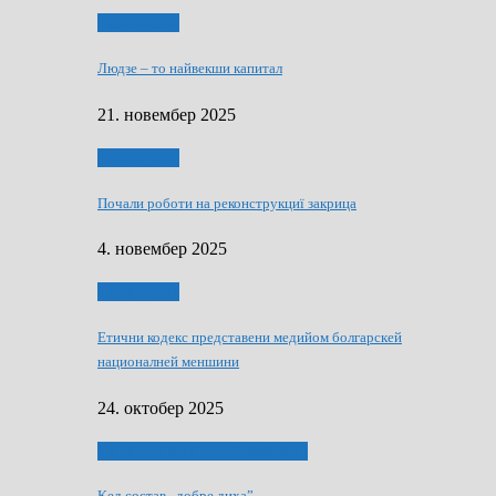
Тижньовнїк
Людзе – то найвекши капитал
21. новембер 2025
Тижньовнїк
Почали роботи на реконструкциї закрица
4. новембер 2025
Тижньовнїк
Етични кодекс представени медийом болгарскей
националней меншини
24. октобер 2025
ЯК (НЄ) СКАПАЛ РОКЕНРОЛ
Кед состав „добре диха”