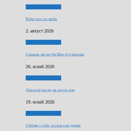
Людзе, роки, живот
Роби тото цо люби
2. авґуст 2026
Людзе, роки, живот
Старала ше же би Шид бул красши
26. юлий 2026
Людзе, роки, живот
Дом култури му як други дом
19. юлий 2026
Людзе, роки, живот
Глїбоко у себе, остала сом дзецко