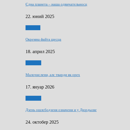
Єдна планета – наша одвичательносц
22. юний 2025
Додатки
Окремна файта щесца
18. април 2025
Дружтво
Малочислени, алє тварди як орех
17. януар 2026
Дружтво
Дзень ошлєбодзеня означени и у Дюрдьове
24. октобер 2025