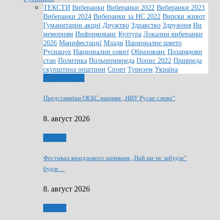
ТЕКСТИ
Виберанки
Виберанки 2022
Виберанки 2023
Виберанки 2024
Виберанки за НС 2022
Вирски живот
Гуманитарни акциї
Дружтво
Здравство
Здруженя
Ин
мемориям
Информованє
Култура
Локални виберанки
2026
Манифестациї
Млади
Националне швето
Руснацох
Национални совит
Образованє
Позарядови
стан
Политика
Польопривреда
Попис 2022
Привреда
скупштина општини
Спорт
Туризем
Україна
Информованє
Представнїки ОЕБС нащивя „НВУ Руске слово”
8. авґуст 2026
Култура
Фестивал жридлового шпиваня „Най ше нє забудзе”
будзе…
8. авґуст 2026
Култура