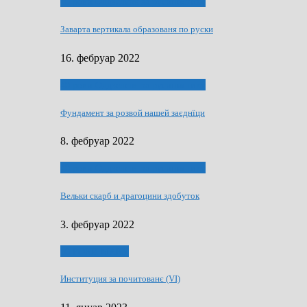
40 роки Оддзелєня за русинистику
Заварта вертикала образованя по руски
16. фебруар 2022
40 роки Оддзелєня за русинистику
Фундамент за розвой нашей заєднїци
8. фебруар 2022
40 роки Оддзелєня за русинистику
Вельки скарб и драгоцини здобуток
3. фебруар 2022
50 РОКИ МАКУ
Институция за почитованє (VI)