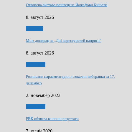
Отворена вистава пошвецена Йожефови Кишови
8. авґуст 2026
Здруженя
Мож донирац за „Днї керестурскей паприґи”
8. авґуст 2026
Виберанки
Розписани парламентарни и локални виберанки за 17.
децембер
2. новембер 2023
Виберанки
РВК обявела конєчни резултати
7. юлий 2020