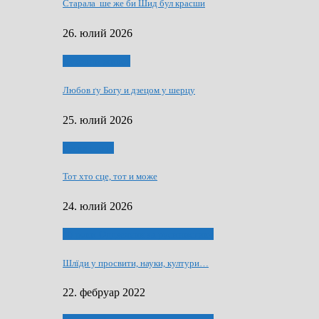
Старала ше же би Шид бул красши
26. юлий 2026
Духовни живот
Любов ґу Богу и дзецом у шерцу
25. юлий 2026
Руске слово
Тот хто сце, тот и може
24. юлий 2026
40 роки Оддзелєня за русинистику
Шлїди у просвити, науки, култури…
22. фебруар 2022