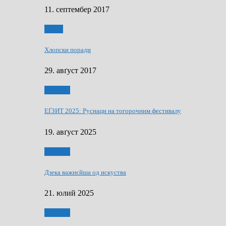
11. септембер 2017
Гумор
Хлопски поради
29. авґуст 2017
Додатки
ЕҐЗИТ 2025: Руснаци на тогорочним фестивалу
19. авґуст 2025
Додатки
Дзека важнєйша од искуства
21. юлий 2025
Додатки