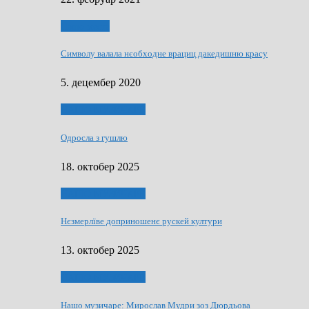
Нашо места
Символу валала нєобходне врациц дакедишню красу
5. децембер 2020
НАШО МУЗИЧАРЕ
Одросла з гушлю
18. октобер 2025
НАШО МУЗИЧАРЕ
Нєзмерлїве доприношенє рускей култури
13. октобер 2025
НАШО МУЗИЧАРЕ
Нашо музичаре: Мирослав Мудри зоз Дюрдьова