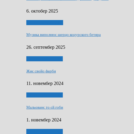
6. октобер 2025
НАШО МУЗИЧАРЕ
Музика виполнює шерцо коцурского бетяра
26. септембер 2025
НАШО УМЕТНЇКИ
Жиє свойо фарби
11. новембер 2024
НАШО УМЕТНЇКИ
Мальованє то єй гоби
1. новембер 2024
НАШО УМЕТНЇКИ