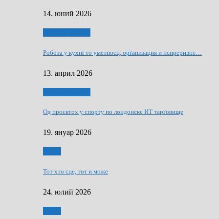
14. юний 2026
Руснаци и швет
Робота у кухнї то уметносц, орґанизация и нєпреривне…
13. април 2026
Руснаци и швет
Од проєктох у спорту по лондонске ИТ тарґовище
19. януар 2026
Спорт
Тот хто сце, тот и може
24. юлий 2026
Спорт