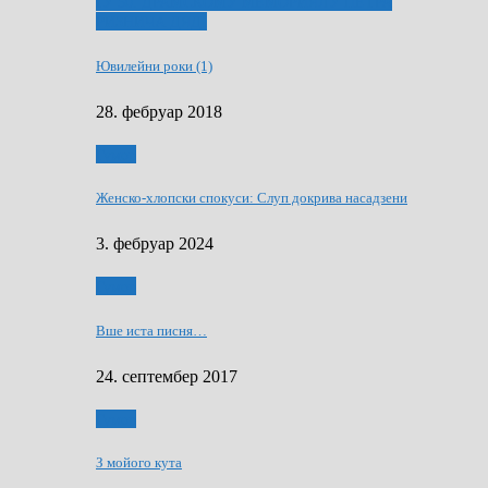
ҐУ 50. ДРАМСКОМУ МЕМОРИЯЛУ ПЕТРА
РИЗНИЧА ДЯДЇ
Ювилейни роки (1)
28. фебруар 2018
Гумор
Женско-хлопски спокуси: Слуп докрива насадзени
3. фебруар 2024
Гумор
Вше иста писня…
24. септембер 2017
Гумор
З мойого кута