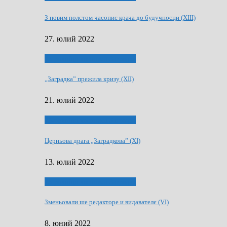
З новим полєтом часопис крача до будучносци (XIII)
27. юлий 2022
75-рочнїца часописа Заградка
„Заградка” прежила кризу (XII)
21. юлий 2022
75-рочнїца часописа Заградка
Церньова драга „Заградкова” (XI)
13. юлий 2022
75-рочнїца часописа Заградка
Зменьовали ше редакторе и видавателє (VI)
8. юний 2022