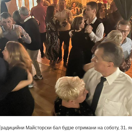
дицийни Майсторски бал будзе отримани на соботу, 31. ян