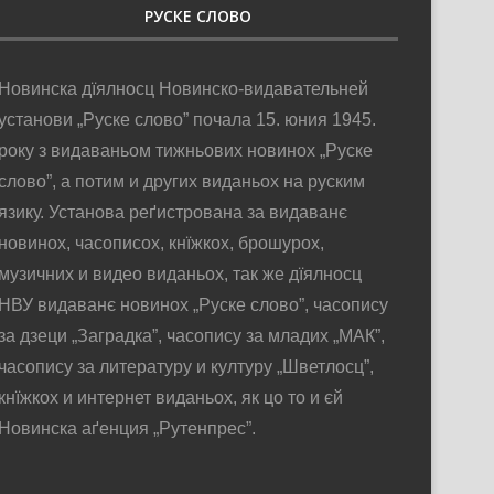
РУСКЕ СЛОВО
Новинска дїялносц Новинско-видавательней
установи „Руске слово” почала 15. юния 1945.
року з видаваньом тижньових новинох „Руске
слово”, а потим и других виданьох на руским
язику. Установа реґистрована за видаванє
новинох, часописох, кнїжкох, брошурох,
музичних и видео виданьох, так же дїялносц
НВУ видаванє новинох „Руске слово”, часопису
за дзеци „Заградка”, часопису за младих „МАК”,
часопису за литературу и културу „Шветлосц”,
кнїжкох и интернет виданьох, як цо то и єй
Новинска аґенция „Рутенпрес”.