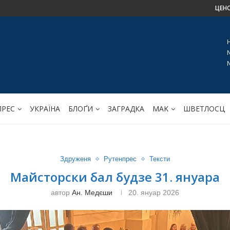
ЦЕН
ПРЕС
УКРАЇНА
БЛОҐИ
ЗАГРАДКА
МАK
ШВЕТЛОСЦ
Здруженя
Рутенпрес
Тексти
Майсторски бал будзе 31. януара
автор
Ан. Медєши
20. януар 2026