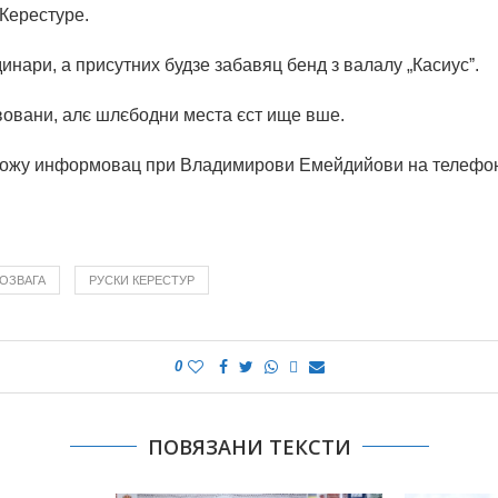
 Керестуре.
динари, а присутних будзе забавяц бенд з валалу „Касиусˮ.
вовани, алє шлєбодни места єст ище вше.
ожу информовац при Владимирови Емейдийови на телефон
ОЗВАГА
РУСКИ КЕРЕСТУР
0
ПОВЯЗАНИ ТЕКСТИ