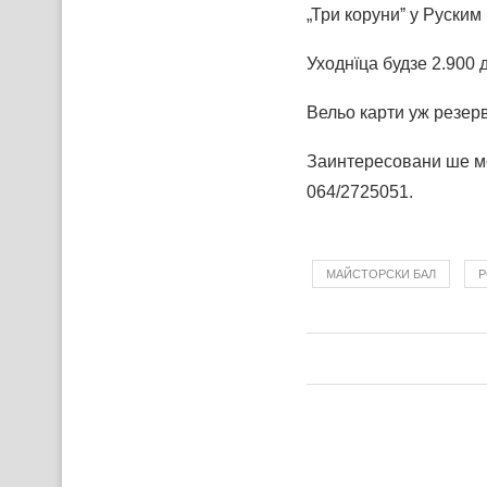
„Три коруниˮ у Руским
Уходнїца будзе 2.900 
Вельо карти уж резер
Заинтересовани ше м
064/2725051.
МАЙСТОРСКИ БАЛ
Р