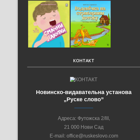
КОНТАКТ
Новинско-видавательна установа
„Руске слово”
Адреса: Футожска 2/III,
21 000 Нови Сад
E-mail: office@ruskeslovo.com