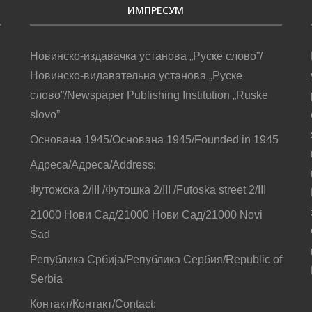
ИМПРЕСУМ
Новинско-издавачка установа „Руске слово”/
Новинско-видавательна установа „Руске
слово”/Newspaper Publishing Institution „Ruske
slovo”
Основана 1945/Основана 1945/Founded in 1945
Адреса/Адреса/Address:
Футожска 2/III /Футошка 2/III /Futoska street 2/III
21000 Нови Сад/21000 Нови Сад/21000 Novi
Sad
Република Србија/Република Сербия/Republic of
Serbia
Контакт/Контакт/Contact: