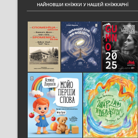
НАЙНОВШИ КНЇЖКИ У НАШЕЙ КНЇЖКАРНЇ