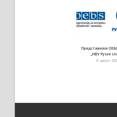
Збор гражданох Шиду придал
Представнїки ОЕБ
петицию процив вибудови
„НВУ Руске сл
явней...
8. авґуст 20
8. авґуст 2026