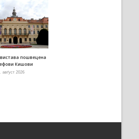
 вистава пошвецена
Мож донирац за „Днї
ефови Кишови
керестурскей паприґи”
. авґуст 2026
8. авґуст 2026