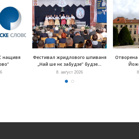
С нащивя
Фестивал жридлового шпиваня
Отворена
ово”
„Най ше нє забудзе” будзе...
Йож
26
8. авґуст 2026
8