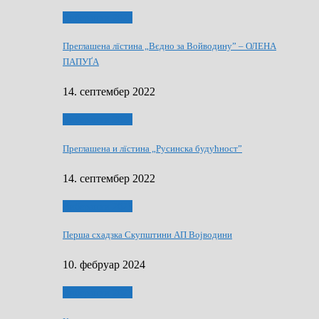
Виберанки 2022
Преглашена лїстина „Вєдно за Войводину” – ОЛЕНА
ПАПУҐА
14. септембер 2022
Виберанки 2022
Преглашена и лїстина „Русинска будућност”
14. септембер 2022
Виберанки 2023
Перша схадзка Скупштини АП Војводини
10. фебруар 2024
Виберанки 2023