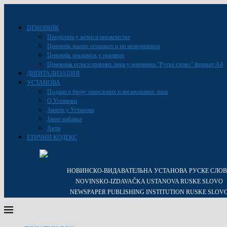
ЦЕНОВНЇК
Предплата у жеми и иножемстве
Ценовнїк малих оглашкох и ин мемориямох
Ценовнїк рекламох у новинох
Ценовник огласа правних лица у новинама “Руске слово” формат A4
ДИҐИТАЛИЗАЦИЯ
УСТАНОВА
Подаци о броју запослених и ангажованих лица
О Установи
Заняти у Установи
Јавне набавке
Акти
ЕТИЧНИ КОДЕКС
НОВИНСКО-ВИДАВАТЕЛЬНА УСТАНОВА РУСКЕ СЛО
NOVINSKO-IZDAVAČKA USTANOVA RUSKE SLOVO
NEWSPAPER PUBLISHING INSTITUTION RUSKE SLOV