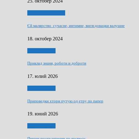
25. октобер 2024
НАШО УМЕТНЇКИ
Єй малярство сучасне, интимне, виглєдовацки валушне
18. октобер 2024
Руске словечко
Приклад знаня, роботи и доброти
17. юлий 2026
Руске словечко
Приповедки хтори путую од етру по папер
19. юний 2026
Руске словечко
Перши руски шпацир по космосу