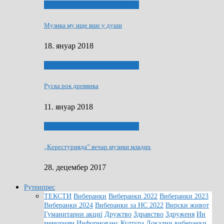
ЯК (НЄ) СКАПАЛ РОКЕНРОЛ
Музика му ище вше у души
18. януар 2018
ЯК (НЄ) СКАПАЛ РОКЕНРОЛ
Руска рок древянка
11. януар 2018
ЯК (НЄ) СКАПАЛ РОКЕНРОЛ
„Керестурияда” вечар музики младих
28. децембер 2017
Рутенпрес
ТЕКСТИ
Виберанки
Виберанки 2022
Виберанки 2023
Виберанки 2024
Виберанки за НС 2022
Вирски живот
Гуманитарни акциї
Дружтво
Здравство
Здруженя
Ин
мемориям
Информованє
Култура
Локални виберанки