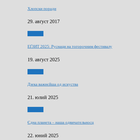
Хлопски поради
29. авґуст 2017
Додатки
ЕҐЗИТ 2025: Руснаци на тогорочним фестивалу
19. авґуст 2025
Додатки
Дзека важнєйша од искуства
21. юлий 2025
Додатки
Єдна планета – наша одвичательносц
22. юний 2025