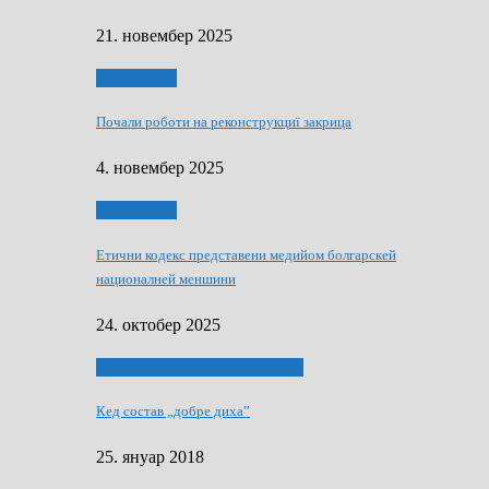
21. новембер 2025
Тижньовнїк
Почали роботи на реконструкциї закрица
4. новембер 2025
Тижньовнїк
Етични кодекс представени медийом болгарскей
националней меншини
24. октобер 2025
ЯК (НЄ) СКАПАЛ РОКЕНРОЛ
Кед состав „добре диха”
25. януар 2018