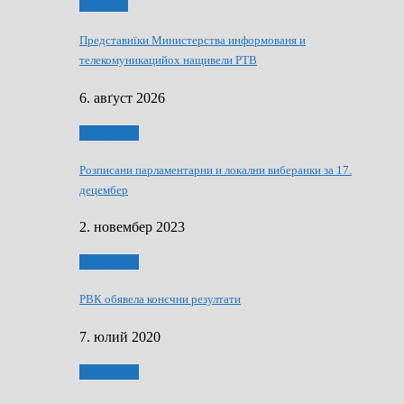
Дружтво
Представнїки Министерства информованя и
телекомуникацийох нащивели РТВ
6. авґуст 2026
Виберанки
Розписани парламентарни и локални виберанки за 17.
децембер
2. новембер 2023
Виберанки
РВК обявела конєчни резултати
7. юлий 2020
Виберанки