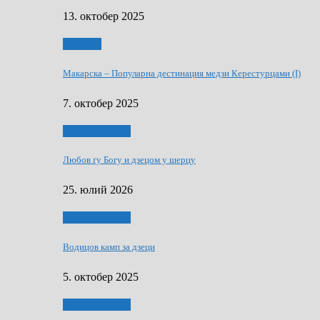
13. октобер 2025
Дружтво
Макарскa – Популарна дестинация медзи Керестурцами (I)
7. октобер 2025
Духовни живот
Любов ґу Богу и дзецом у шерцу
25. юлий 2026
Духовни живот
Водицов камп за дзеци
5. октобер 2025
Духовни живот