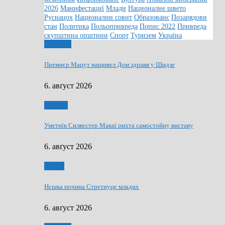
2026
Манифестациї
Млади
Националне швето
Руснацох
Национални совит
Образованє
Позарядови
стан
Политика
Польопривреда
Попис 2022
Привреда
скупштина општини
Спорт
Туризем
Україна
Дружтво
Премиєр Мацут нащивел Дом здравя у Шидзе
6. авґуст 2026
Култура
Уметнїк Силвестер Макаї рихта самостойну виставу
6. авґуст 2026
Млади
Нєшка почина Стретнуце младих
6. авґуст 2026