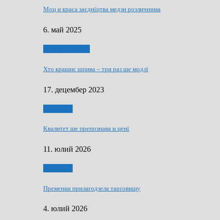
Моц и краса заєднїцтва медзи розличнима
6. май 2025
Духовни живот
Хто крашнє шпива – три раз ше модлї
17. децембер 2023
Економия
Квалитет ше препознава и ценї
11. юлий 2026
Економия
Пременки прилагодзела тарґовищу
4. юлий 2026