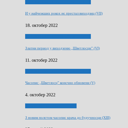
70 РОКИ ЧАСОПИСУ „ШВЕТЛОСЦ”
И у найчежших рокох нє престал виходзиц (VII)
18. октобер 2022
70 РОКИ ЧАСОПИСУ „ШВЕТЛОСЦ”
Златни период у виходзеню „Шветлосци” (VI)
11. октобер 2022
70 РОКИ ЧАСОПИСУ „ШВЕТЛОСЦ”
Часопис „Шветлосц” конєчно обновени (V)
4. октобер 2022
75-рочнїца часописа Заградка
З новим полєтом часопис крача до будучносци (XIII)