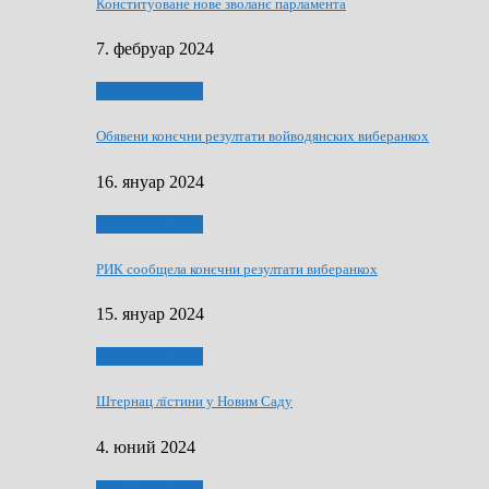
Конституоване нове зволанє парламентa
7. фебруар 2024
Виберанки 2023
Обявени конєчни резултати войводянских виберанкох
16. януар 2024
Виберанки 2023
РИК сообщела конєчни резултати виберанкох
15. януар 2024
Виберанки 2024
Штернац лїстини у Новим Саду
4. юний 2024