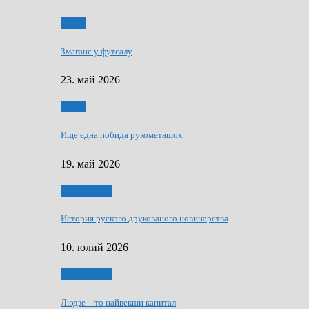
Спорт
Змаганє у футсалу
23. май 2026
Спорт
Ище єдна побида рукометашох
19. май 2026
Тижньовнїк
История руского друкованого новинарства
10. юлий 2026
Тижньовнїк
Людзе – то найвекши капитал