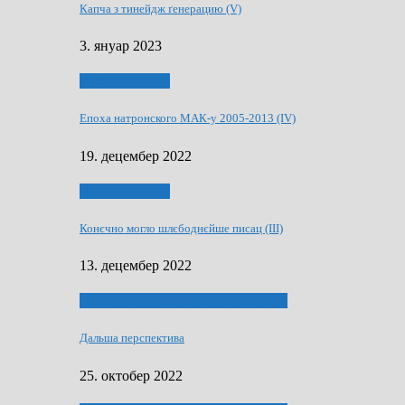
Капча з тинейдж ґенерацию (V)
3. януар 2023
50 РОКИ МАКУ
Епоха натронского МАК-у 2005-2013 (IV)
19. децембер 2022
50 РОКИ МАКУ
Конєчно могло шлєбоднєйше писац (III)
13. децембер 2022
70 РОКИ ЧАСОПИСУ „ШВЕТЛОСЦ”
Дальша перспектива
25. октобер 2022