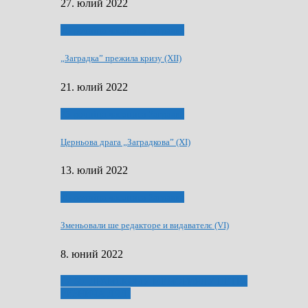
27. юлий 2022
75-рочнїца часописа Заградка
„Заградка” прежила кризу (XII)
21. юлий 2022
75-рочнїца часописа Заградка
Церньова драга „Заградкова” (XI)
13. юлий 2022
75-рочнїца часописа Заградка
Зменьовали ше редакторе и видавателє (VI)
8. юний 2022
ҐУ 50. ДРАМСКОМУ МЕМОРИЯЛУ ПЕТРА
РИЗНИЧА ДЯДЇ