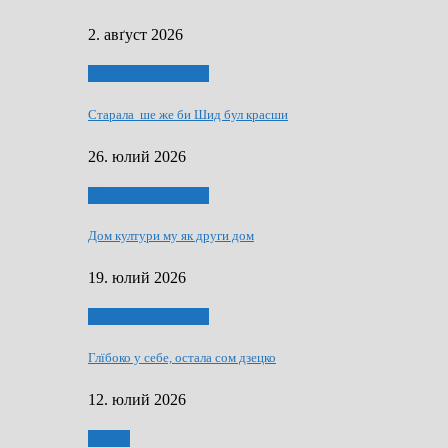
2. авґуст 2026
Людзе, роки, живот
Старала ше же би Шид бул красши
26. юлий 2026
Людзе, роки, живот
Дом култури му як други дом
19. юлий 2026
Людзе, роки, живот
Глїбоко у себе, остала сом дзецко
12. юлий 2026
Мозаїк