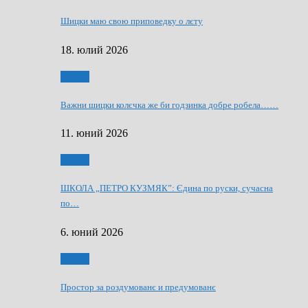
Шицки маю свою приповедку о лєту
18. юлий 2026
Мозаїк
Важни шицки колєчка же би годзинка добре робела……
11. юний 2026
Мозаїк
ШКОЛА „ПЕТРО КУЗМЯК”: Єдина по руски, сучасна
по…
6. юний 2026
Мозаїк
Простор за роздумованє и предумованє