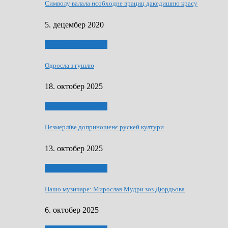
Символу валала нєобходне врациц дакедишню красу
5. децембер 2020
НАШО МУЗИЧАРЕ
Одросла з гушлю
18. октобер 2025
НАШО МУЗИЧАРЕ
Нєзмерлїве доприношенє рускей култури
13. октобер 2025
НАШО МУЗИЧАРЕ
Нашо музичаре: Мирослав Мудри зоз Дюрдьова
6. октобер 2025