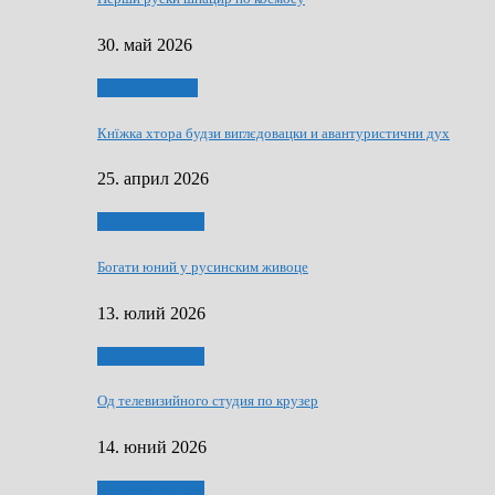
30. май 2026
Руске словечко
Кнїжка хтора будзи виглєдовацки и авантуристични дух
25. април 2026
Руснаци и швет
Богати юний у русинским живоце
13. юлий 2026
Руснаци и швет
Од телевизийного студия по крузер
14. юний 2026
Руснаци и швет