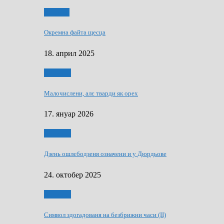
Додатки
Окремна файта щесца
18. април 2025
Дружтво
Малочислени, алє тварди як орех
17. януар 2026
Дружтво
Дзень ошлєбодзеня означени и у Дюрдьове
24. октобер 2025
Дружтво
Символ здогадованя на безбрижни часи (II)