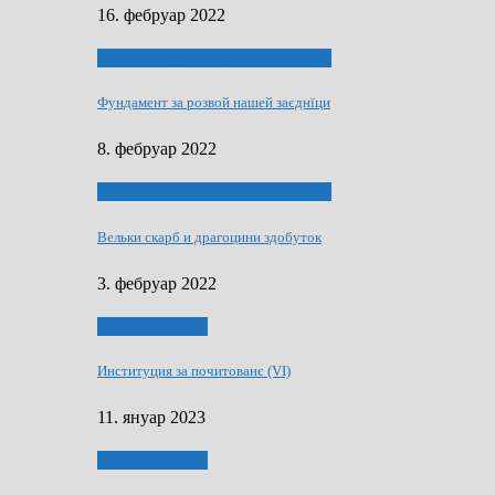
16. фебруар 2022
40 роки Оддзелєня за русинистику
Фундамент за розвой нашей заєднїци
8. фебруар 2022
40 роки Оддзелєня за русинистику
Вельки скарб и драгоцини здобуток
3. фебруар 2022
50 РОКИ МАКУ
Институция за почитованє (VI)
11. януар 2023
50 РОКИ МАКУ