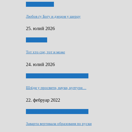
Духовни живот
Любов ґу Богу и дзецом у шерцу
25. юлий 2026
Руске слово
Тот хто сце, тот и може
24. юлий 2026
40 роки Оддзелєня за русинистику
Шлїди у просвити, науки, култури…
22. фебруар 2022
40 роки Оддзелєня за русинистику
Заварта вертикала образованя по руски