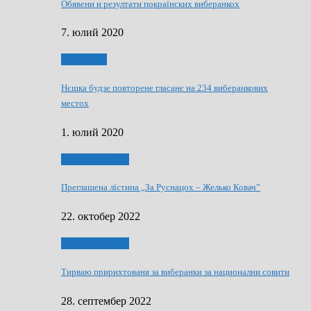
Обявени и резултати покраїнских виберанкох
7. юлий 2020
Виберанки
Нєшка будзе повторене гласанє на 234 виберанкових
местох
1. юлий 2020
Виберанки 2022
Преглашена лїстина „За Руснацох – Желько Ковач”
22. октобер 2022
Виберанки 2022
Тирваю пририхтованя за виберанки за национални совити
28. септембер 2022