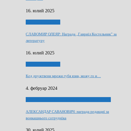
16. юлий 2025
Култура и просвита
СЛАВОМИР ОЛЕЯР: Награда „Гавриїл Костельник” за
литературу
16. юлий 2025
Култура и просвита
Кед дружтвени мрежи губя язик, можу го и…
4. фебруар 2024
ЛАУРЕАТИ 80 РОЧНЇЦИ НВУ РУСКЕ СЛОВО
АЛЕКСАНДАР САВАНОВИЧ: награда редакциї за
вонкашнього сотруднїка
30. юлий 2025