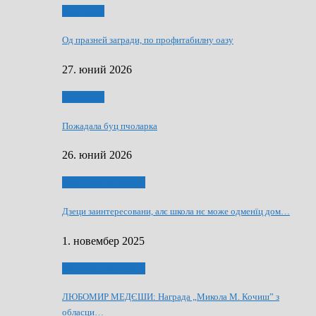
Економия
Од празней загради, по профитабилну оазу
27. юний 2026
Економия
Пожадала буц пчоларка
26. юний 2026
Култура и просвита
Дзеци заинтересовани, алє школа нє може одменїц дом…
1. новембер 2025
Култура и просвита
ЛЮБОМИР МЕДЄШИ: Награда „Микола М. Кочиш” з
обласци…