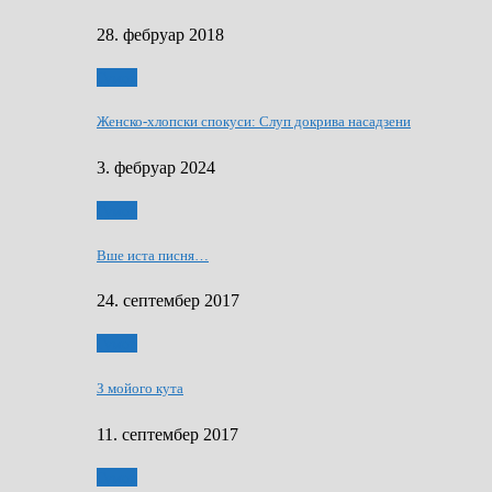
28. фебруар 2018
Гумор
Женско-хлопски спокуси: Слуп докрива насадзени
3. фебруар 2024
Гумор
Вше иста писня…
24. септембер 2017
Гумор
З мойого кута
11. септембер 2017
Гумор