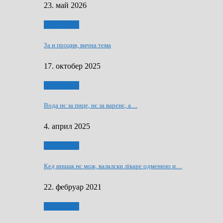
23. май 2026
Нашо места
За и процив, вична тема
17. октобер 2025
Нашо места
Вода нє за пице, нє за варeнє, a…
4. април 2025
Нашо места
Кед иншак нє мож, валалски лїкаре одменюю и…
22. фебруар 2021
Нашо места