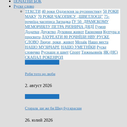
ПОЧАТНИ БОК
Руске слово
ТЕКСТИ
40 роки Оддзелєня за русинистику
50 РОКИ
МАКУ
70 РОКИ ЧАСОПИСУ „ШВЕТЛОСЦ”
75-
рочнїца часописа Заградка
ҐУ 50. ДРАМСКОМУ
МЕМОРИЯЛУ ПЕТРА РИЗНИЧА ДЯДЇ
Гумор
Додатки
Дружтво
Духовни живот
Економия
Култура и
просвита
ЛАУРЕАТИ 80 РОЧНЇЦИ НВУ РУСКЕ
СЛОВО
Людзе, роки, живот
Мозаїк
Нашо места
НАШО МУЗИЧАРЕ
НАШО УМЕТНЇКИ
Руске
словечко
Руснаци и швет
Спорт
Тижньовнїк
ЯК (НЄ)
СКАПАЛ РОКЕНРОЛ
Людзе, роки, живот
Роби тото цо люби
2. авґуст 2026
Людзе, роки, живот
Старала ше же би Шид бул красши
26. юлий 2026