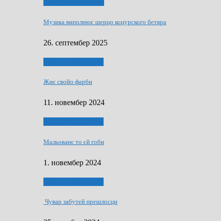
НАШО МУЗИЧАРЕ
Музика виполнює шерцо коцурского бетяра
26. септембер 2025
НАШО УМЕТНЇКИ
Жиє свойо фарби
11. новембер 2024
НАШО УМЕТНЇКИ
Мальованє то єй гоби
1. новембер 2024
НАШО УМЕТНЇКИ
Чувар забутей прешлосци