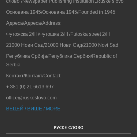
слово”/Newspaper Publishing Institution „Ruske slovo”
Основана 1945/Основана 1945/Founded in 1945
Адреса/Адреса/Address:
Футожска 2/III /Футошка 2/III /Futoska street 2/III
21000 Нови Сад/21000 Нови Сад/21000 Novi Sad
Република Србија/Република Сербия/Republic of
Serbia
Контакт/Контакт/Contact:
+ 381 (0) 21 6613 697
office@ruskeslovo.com
ВЕЦЕЙ / ВИШЕ / MORE
РУСКЕ СЛОВО