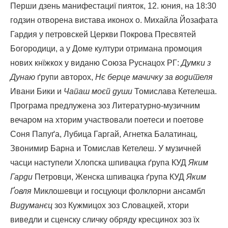
Перши дзень манифестациї пияток, 12. юния, на 18:30
гoдзин отворена вистава иконох о. Михайла Йозафата
Гардия у петровскей Церкви Покрова Пресвятей
Богородици, а у Доме култури отримана промоция
нових кнїжкох у виданю Союза Руснацох РГ:
Думки з
Дунаю
ґрупи авторох,
Нє берце мачичку за водителя
Ивани Бики и
Чапаш моєй души
Томислава Кетелеша.
Програма предлужена зоз Литературно-музичним
вечаром на хторим участвовали поетеси и поетове
Соня Папуґа, Лубица Гаргай, Агнетка Балатинац,
Звонимир Барна и Томислав Кетелеш. У музичней
часци наступели Хлопска шпивацка ґрупа КУД
Яким
Гарди
Петровци, Женска шпивацка ґрупа КУД
Яким
Ґовля
Миклошевци и госцуюци фолклорни ансамбл
Видуманєц
зоз Кужмицох зоз Словацкей, хтори
виведли и сценску сличку обряду кресцинох зоз їх