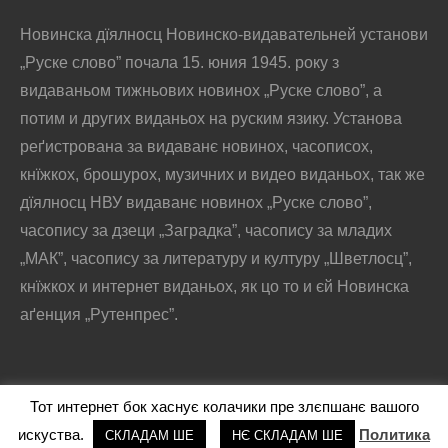
Новинска дїялносц Новинско-видавательней установи
„Руске слово” почала 15. юния 1945. року з
видаваньом тижньових новинох „Руске слово”, а
потим и других виданьох на руским язику. Установа
реґистрована за видаванє новинох, часописох,
кнїжкох, брошурох, музичних и видео виданьох, так же
дїялносц НВУ видаванє новинох „Руске слово”,
часопису за дзеци „Заградка”, часопису за младих
„МАК”, часопису за литературу и културу „Шветлосц”,
кнїжкох и интернет виданьох, як цо то и єй Новинска
аґенция „Рутенпрес”.
Тот интернет бок хаснує колачики пре злєпшанє вашого
@2016 - РУСКЕ СЛОВО
искуства.
Политика
СКЛАДАМ ШЕ
НЄ СКЛАДАМ ШЕ