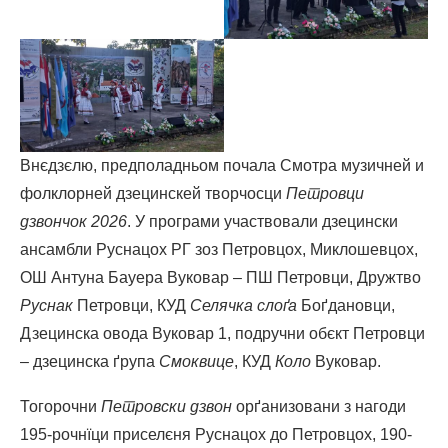
Внєдзєлю, предполадньом почала Смотра музичней и
фолклорней дзецинскей творчосци
Петровци
дзвончок 2026
. У програми участвовали дзецински
ансамбли Руснацох РГ зоз Петровцох, Миклошевцох,
ОШ Антуна Бауера Вуковар – ПШ Петровци, Дружтво
Руснак
Петровци, КУД
Селячка слоґа
Боґдановци,
Дзецинска овода Вуковар 1, подручни обєкт Петровци
– дзецинска ґрупа
Смоквице
, КУД
Коло
Вуковар.
Тогорочни
Петровски дзвон
орґанизовани з нагоди
195-рочнїци приселєня Руснацох до Петровцох, 190-