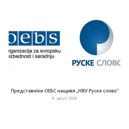
Представнїки ОЕБС нащивя „НВУ Руске слово”
8. авґуст 2026