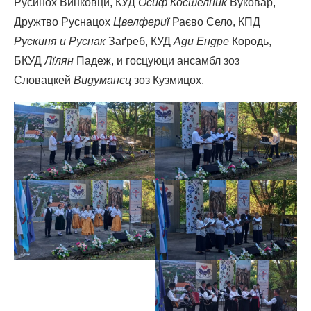
Русинох Винковци, КУД
Осиф Костелник
Вуковар,
Дружтво Руснацох
Цвелфериї
Раєво Село, КПД
Рускиня и Руснак
Заґреб, КУД
Ади Ендре
Кородь,
БКУД
Лїлян
Падеж, и госцуюци ансамбл зоз
Словацкей
Видуманєц
зоз Кузмицох.