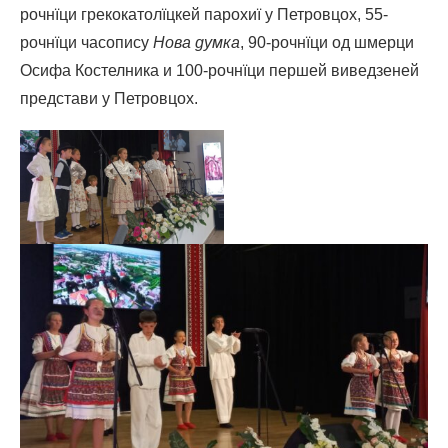
рочнїци грекокатолїцкей парохиї у Петровцох, 55-
рочнїци часопису
Нова думка
, 90-рочнїци од шмерци
Осифа Костелника и 100-рочнїци першей виведзеней
представи у Петровцох.