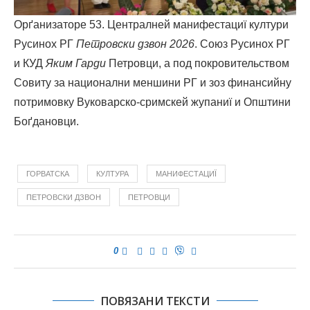
Орґанизаторе 53. Централней манифестациї култури
Русинох РГ
Петровски дзвон 2026
. Союз Русинох РГ
и КУД
Яким Гарди
Петровци, а под покровительством
Совиту за национални меншини РГ и зоз финансийну
потримовку Вуковарско-сримскей жупаниї и Општини
Боґдановци.
ГОРВАТСКА
КУЛТУРА
МАНИФЕСТАЦИЇ
ПЕТРОВСКИ ДЗВОН
ПЕТРОВЦИ
0
ПОВЯЗАНИ ТЕКСТИ