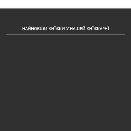
НАЙНОВШИ КНЇЖКИ У НАШЕЙ КНЇЖКАРНЇ