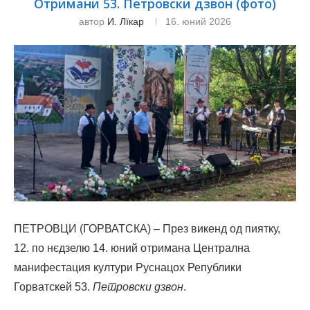
Отримани 53. Петровски дзвон (фото)
автор
И. Лїкар
16. юний 2026
ПЕТРОВЦИ (ГОРВАТСКА) – През викенд од пиятку,
12. по нєдзелю 14. юний отримана Централна
манифестация култури Руснацох Републики
Горватскей 53.
Петровски дзвон
.