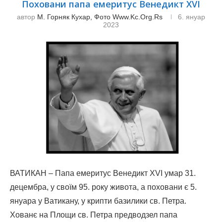
Поховани папа емеритус Венедикт XVI
автор
М. Горняк Кухар, Фото Www.kc.org.rs
6. януар
2023
ВАТИКАН ‒ Папа емеритус Венедикт XVI умар 31.
децембра, у своїм 95. року живота, а поховани є 5.
януара у Ватикану, у крипти базилики св. Петра.
Хованє на Площи св. Петра предводзел папа