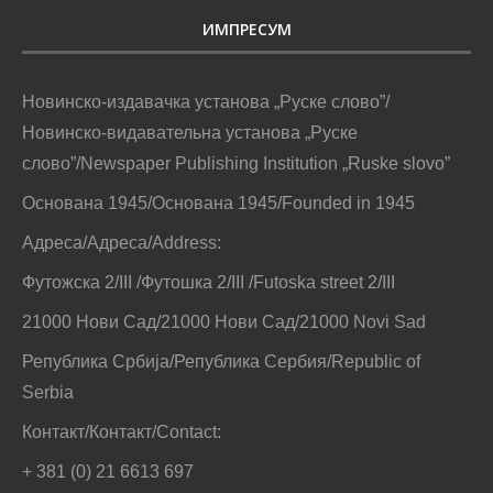
ИМПРЕСУМ
Новинско-издавачка установа „Руске слово”/
Новинско-видавательна установа „Руске
слово”/Newspaper Publishing Institution „Ruske slovo”
Основана 1945/Основана 1945/Founded in 1945
Адреса/Адреса/Address:
Футожска 2/III /Футошка 2/III /Futoska street 2/III
21000 Нови Сад/21000 Нови Сад/21000 Novi Sad
Република Србија/Република Сербия/Republic of
Serbia
Контакт/Контакт/Contact:
+ 381 (0) 21 6613 697