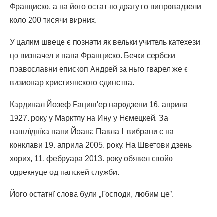
Франциско, а на його остатню драгу го випровадзели
коло 200 тисячи вирних.
У цалим швеце є познати як вельки учитель катехези,
цо визначел и папа Франциско. Бечки сербски
православни епископ Андрей за ньго гварел же є
визионар християнского єдинства.
Кардинал Йозеф Рацинґер народзени 16. априла
1927. року у Марктлу на Ину у Нємецкей. За
нашлїднїка папи Йоана Павла II вибрани є на
конклави 19. априла 2005. року. На Шветови дзень
хорих, 11. фебруара 2013. року обявел свойо
одрекнуце од папскей служби.
Його остатнї слова були „Господи, любим це”.