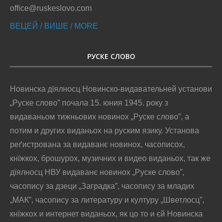
office@ruskeslovo.com
ВЕЦЕЙ / ВИШЕ / MORE
РУСКЕ СЛОВО
Новинска дїялносц Новинско-видавательней установи
„Руске слово” почала 15. юния 1945. року з
видаваньом тижньових новинох „Руске слово”, а
потим и других виданьох на руским язику. Установа
реґистрована за видаванє новинох, часописох,
кнїжкох, брошурох, музичних и видео виданьох, так же
дїялносц НВУ видаванє новинох „Руске слово”,
часопису за дзеци „Заградка”, часопису за младих
„МАК”, часопису за литературу и културу „Шветлосц”,
кнїжкох и интернет виданьох, як цо то и єй Новинска