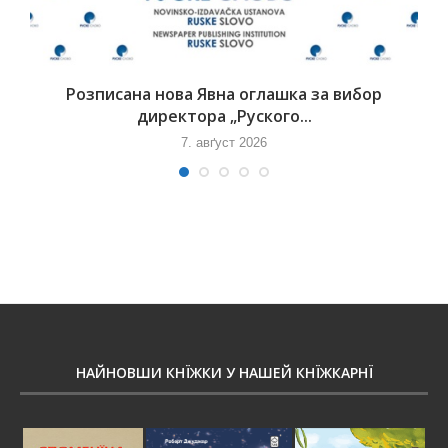
Розписана нова Явна оглашка за вибор
директора „Руского...
7. авґуст 2026
НАЙНОВШИ КНЇЖКИ У НАШЕЙ КНЇЖКАРНЇ