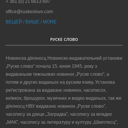
+ 381 (0) 21 6613 697
office@ruskeslovo.com
ВЕЦЕЙ / ВИШЕ / MORE
РУСКЕ СЛОВО
Новинска дїялносц Новинско-видавательней установи
„Руске слово” почала 15. юния 1945. року з
видаваньом тижньових новинох „Руске слово”, а
потим и других виданьох на руским язику. Установа
реґистрована за видаванє новинох, часописох,
кнїжкох, брошурох, музичних и видео виданьох, так же
дїялносц НВУ видаванє новинох „Руске слово”,
часопису за дзеци „Заградка”, часопису за младих
„МАК”, часопису за литературу и културу „Шветлосц”,