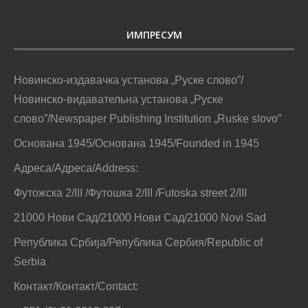
ИМПРЕСУМ
Новинско-издавачка установа „Руске слово”/
Новинско-видавательна установа „Руске
слово”/Newspaper Publishing Institution „Ruske slovo”
Основана 1945/Основана 1945/Founded in 1945
Адреса/Адреса/Address:
Футожска 2/III /Футошка 2/III /Futoska street 2/III
21000 Нови Сад/21000 Нови Сад/21000 Novi Sad
Република Србија/Република Сербия/Republic of
Serbia
Контакт/Контакт/Contact: