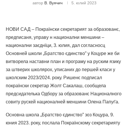
автор
В. Вуячич
5. юлий 2023
НОВИ САД – Покраїнски секретарият за образованє,
предписаня, управу н национални меншини –
национални заєднїци, 3. юлия, дал согласносц
Основней школи „Братство єдинство” у Коцуре же би
витворела наставни план и програму на руским язику
за штверих школярох, уписаних до першей класи у
школским 2023/2024. року. Ришенє подписал
покраїнски секретар Жолт Сакалаш, сообщела
предсидателька Одбору за образованє Националного
совиту рускей националней меншини Олена Папуґа.
Основна школа „Братство єдинство” зоз Коцура, 9.
юния 2023. року, послала Покраїнскому секретарияту