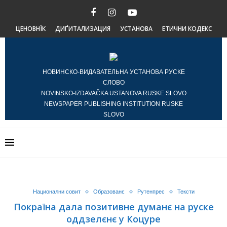
ЦЕНОВНЇК
ДИҐИТАЛИЗАЦИЯ
УСТАНОВА
ЕТИЧНИ КОДЕКС
НОВИНСКО-ВИДАВАТЕЛЬНА УСТАНОВА РУСКЕ
СЛОВО
NOVINSKO-IZDAVAČKA USTANOVA RUSKE SLOVO
NEWSPAPER PUBLISHING INSTITUTION RUSKE
SLOVO
Национални совит
Образованє
Рутенпрес
Тексти
Покраїна дала позитивне думанє на руске
оддзелєнє у Коцуре