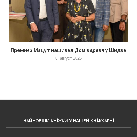
Премиєр Мацут нащивел Дом здравя у Шидзе
6. авґуст 2026
НАЙНОВШИ КНЇЖКИ У НАШЕЙ КНЇЖКАРНЇ