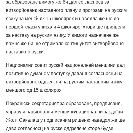
за образованє вимогу же би дал согласносц за
витворйованє наставного плану и програми на руским
язику за менєй як 15 школярох и наведла же ше до
першей класи уписали 4 школяре, хтори ше приявели
за наставу на руским язику. У вимоги назначене же
важнє же би ше отримало континуитет витворйованя
настави по руски.
Национални совит рускей националней меншини дал
позитивне думанє у поступку даваня согласносци на
витворйованє оддзелєня на руским наставним язику
меншого од 15 школярох.
Покраїнски секретарият за образованє, предписаня,
управу и национални меншини̷ национални заєднїци
Жолт Сакалаш у подписаним ришеню наведол же ше
дава согласносц на руске оддзелєнє хторе будзе