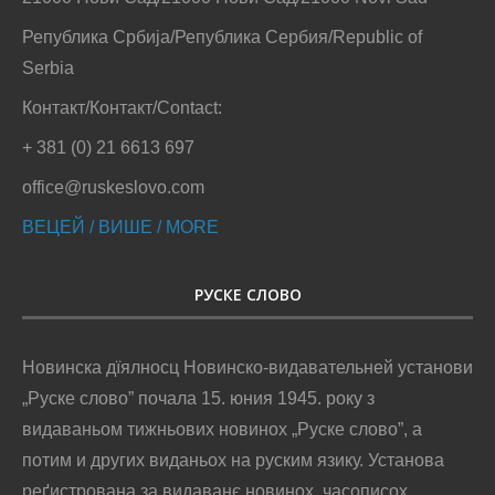
Република Србија/Република Сербия/Republic of
Serbia
Контакт/Контакт/Contact:
+ 381 (0) 21 6613 697
office@ruskeslovo.com
ВЕЦЕЙ / ВИШЕ / MORE
РУСКЕ СЛОВО
Новинска дїялносц Новинско-видавательней установи
„Руске слово” почала 15. юния 1945. року з
видаваньом тижньових новинох „Руске слово”, а
потим и других виданьох на руским язику. Установа
реґистрована за видаванє новинох, часописох,