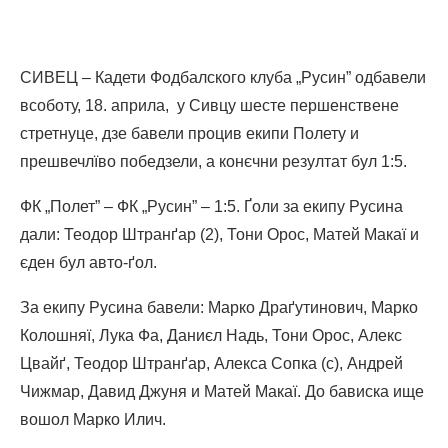
СИВЕЦ – Кадети Фодбалского клуба „Русин” одбавели
всоботу, 18. априла, у Сивцу шесте першенствене
стретнуце, дзе бавели процив екипи Полету и
прешвечлїво победзели, а конєчни резултат бул 1:5.
ФК „Полет” – ФК „Русин” – 1:5. Ґоли за екипу Русина
дали: Теодор Штранґар (2), Тони Орос, Матей Макаї и
єден бул авто-ґол.
За екипу Русина бавели: Марко Драґутинович, Марко
Колошняї, Лука Фа, Даниєл Надь, Тони Орос, Алекс
Цвайґ, Теодор Штранґар, Алекса Сопка (c), Андрей
Чижмар, Давид Джуня и Матей Макаї. До бависка ище
вошол Марко Илич.