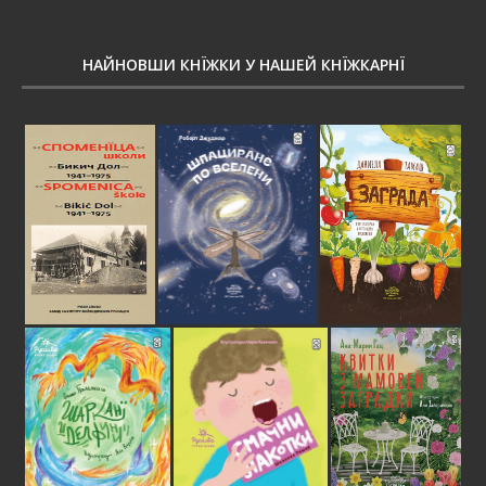
НАЙНОВШИ КНЇЖКИ У НАШЕЙ КНЇЖКАРНЇ