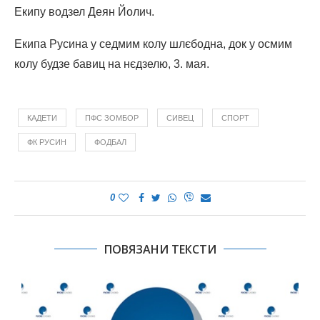
Екипу водзел Деян Йолич.
Екипа Русина у седмим колу шлєбодна, док у осмим
колу будзе бавиц на нєдзелю, 3. мая.
КАДЕТИ
ПФС ЗОМБОР
СИВЕЦ
СПОРТ
ФК РУСИН
ФОДБАЛ
0
ПОВЯЗАНИ ТЕКСТИ