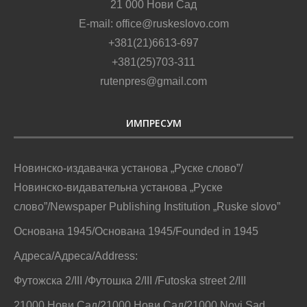
21 000 Нови Сад
E-mail: office@ruskeslovo.com
+381(21)6613-697
+381(25)703-311
rutenpres@gmail.com
ИМПРЕСУМ
Новинско-издавачка установа „Руске слово”/
Новинско-видавательна установа „Руске
слово”/Newspaper Publishing Institution „Ruske slovo”
Основана 1945/Основана 1945/Founded in 1945
Адреса/Адреса/Address:
Футожска 2/III /Футошка 2/III /Futoska street 2/III
21000 Нови Сад/21000 Нови Сад/21000 Novi Sad