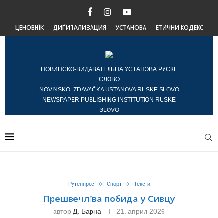
ЦЕНОВНЇК
ДИҐИТАЛИЗАЦИЯ
УСТАНОВА
ЕТИЧНИ КОДЕКС
НОВИНСКО-ВИДАВАТЕЛЬНА УСТАНОВА РУСКЕ
СЛОВО
NOVINSKO-IZDAVAČKA USTANOVA RUSKE SLOVO
NEWSPAPER PUBLISHING INSTITUTION RUSKE
SLOVO
Рутенпрес
Спорт
Тексти
Прешвечлїва побида у Сивцу
автор
Д. Барна
21. април 2026