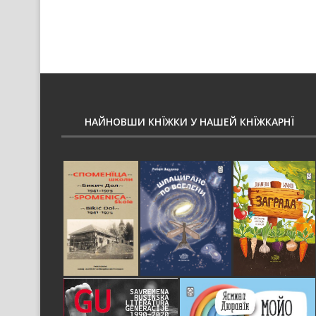
НАЙНОВШИ КНЇЖКИ У НАШЕЙ КНЇЖКАРНЇ