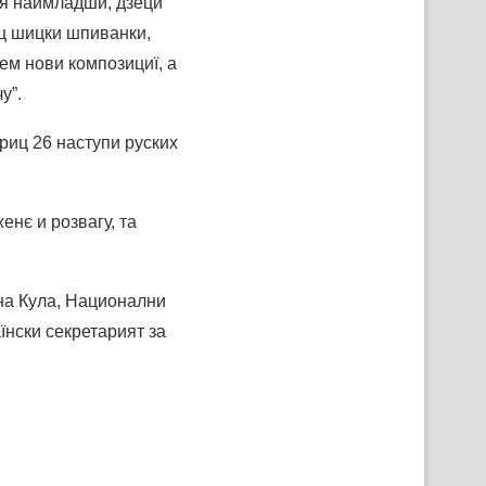
оря наймладши, дзеци
иц шицки шпиванки,
ем нови композициї, а
у”.
триц 26 наступи руских
енє и розвагу, та
на Кула, Национални
нски секретарият за