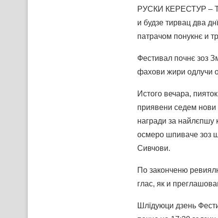
РУСКИ КЕРЕСТУР – Тог
и будзе тирвац два дн
патрачом понукнє и т
Фестивал почнє зоз З
фахови жири одлучи о
Истого вечара, пияток
приявени седем нови 
награди за найлєпшу 
осмеро шпиваче зоз 
Сивчови.
По законченю ревиялн
глас, як и преглашова
Шлїдуюци дзень Фести