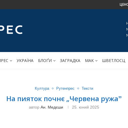
ЦЕН
ПРЕС
УКРАЇНА
БЛОҐИ
ЗАГРАДКА
МАK
ШВЕТЛОСЦ
Култура
Рутенпрес
Тексти
На пияток почнє „Червена ружаˮ
автор
Ан. Медєши
25. юний 2025