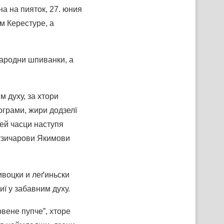
а на пияток, 27. юния
м Керестуре, а
народни шпиванки, а
м духу, за хтори
грами, жири додзелї
ей часци наступя
узичарови Якимови
ивоцки и леґиньски
иї у забавним духу.
вене пупчеˮ, хторе