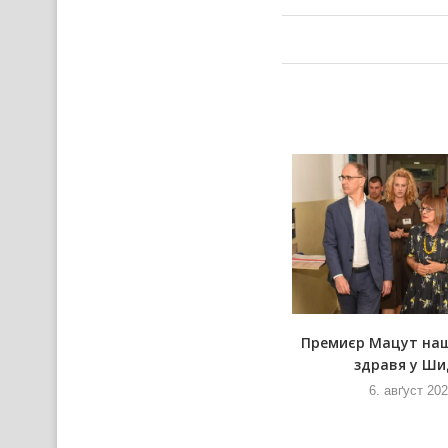
У новим Руским слове
Премиєр Мацут на
здравя у Ши
6. авґуст 2026
и
6. авґуст 20