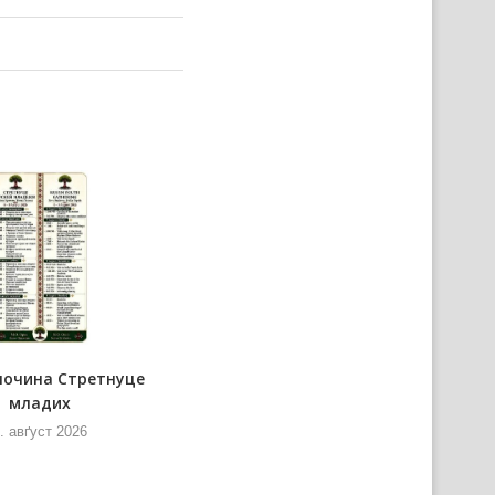
почина Стретнуце
Представнїки Министерства
младих
информованя и
телекомуникацийох нащивели
. авґуст 2026
РТВ
6. авґуст 2026