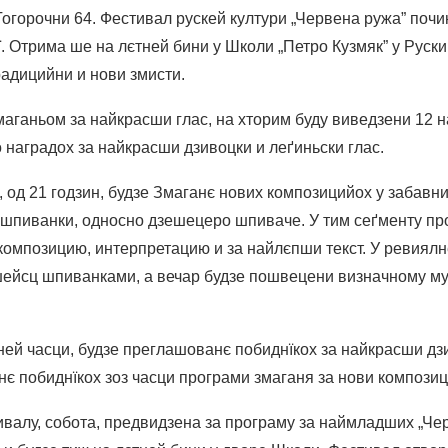
орочни 64. Фестивал рускей култури „Червена ружа” почин
ї. Отрима ше на лєтней бини у Школи „Петро Кузмяк” у Руски
радицийни и нови змисти.
маганьом за найкрасши глас, на хторим буду виведзени 12 
 наградох за найкрасши дзивоцки и леґиньски глас.
, од 21 годзин, будзе Змаганє нових композицийох у забавни
шпиванки, односно дзешецеро шпиваче. У тим сеґменту про
композицию, интерпретацию и за найлєпши текст. У ревиялн
шейсц шпиванками, а вечар будзе пошвецени визначному м
ей часци, будзе преглашованє побиднїкох за найкрасши дз
нє побиднїкох зоз часци програми змаганя за нови композиц
валу, собота, предвидзена за програму за наймладших „Чер