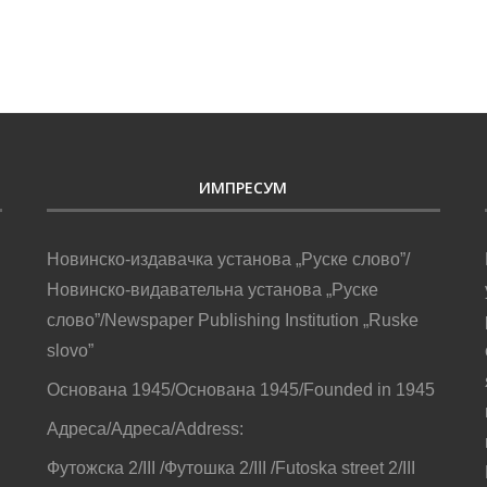
ИМПРЕСУМ
Новинско-издавачка установа „Руске слово”/
Новинско-видавательна установа „Руске
слово”/Newspaper Publishing Institution „Ruske
slovo”
Основана 1945/Основана 1945/Founded in 1945
Адреса/Адреса/Address:
Футожска 2/III /Футошка 2/III /Futoska street 2/III