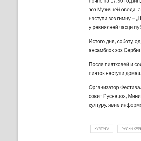
почнє на 17:30 годзин
зоз Музичней оводи, 
наступи зоз гимну – 
у ревиялней часци пу
Истого дня, соботу, о
ансамблох зоз Сербиї 
После пиятковей и соб
пияток наступи домашн
Орґанизатор Фестивал
совит Руснацох, Мини
културу, явне информ
КУЛТУРА
РУСКИ КЕР