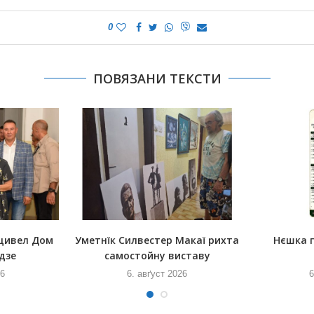
0
ПОВЯЗАНИ ТЕКСТИ
щивел Дом
Уметнїк Силвестер Макаї рихта
Нєшка 
дзе
самостойну виставу
26
6. авґуст 2026
6