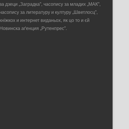
за дзеци „Заградка”, часопису за младих „МАК”,
часопису за литературу и културу „Шветлосц”,
кнїжкох и интернет виданьох, як цо то и єй
Новинска аґенция „Рутенпрес”.