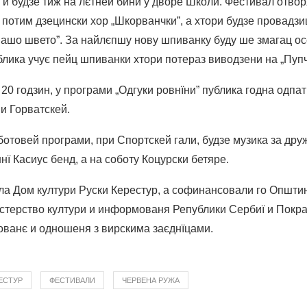
, и будзе тиж на лєтней бини у дворе Школи. Фестивал отв
а потим дзецински хор „Шкорванчкиˮ, а хтори будзе провадз
„Нашо швето”. За найлєпшу нову шпиванку буду ше змагац ос
блика учує пейц шпиванки хтори потераз виводзени на „Пупч
д 20 годзин, у програми „Одгуки ровнїни” публика годна одпа
и Горватскей.
отовей програми, при Спортскей гали, будзе музика за друж
ї Касиус бенд, а на соботу Коцурски бетяре.
а Дом култури Руски Керестур, а софинансовали го Општи
стерство култури и информованя Републики Сербиї и Покраї
ованє и одношеня з вирскима заєднїцами.
ЕСТУР
ФЕСТИВАЛИ
ЧЕРВЕНА РУЖА