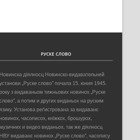
РУСКЕ СЛОВО
Новинска дїялносц Новинско-видавательней
установи „Руске слово” почала 15. юния 1945.
року з видаваньом тижньових новинох „Руске
слово”, а потим и других виданьох на руским
язику. Установа реґистрована за видаванє
новинох, часописох, кнїжкох, брошурох,
музичних и видео виданьох, так же дїялносц
НВУ видаванє новинох „Руске слово”, часопису