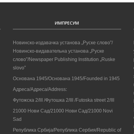
ИМПРЕСУМ
Новинско-издавачка установа „Руске слово”/
Новинско-видавательна установа „Руске
слово”/Newspaper Publishing Institution „Ruske
slovo”
Основана 1945/Основана 1945/Founded in 1945
Адреса/Адреса/Address:
Футожска 2/III /Футошка 2/III /Futoska street 2/III
21000 Нови Сад/21000 Нови Сад/21000 Novi
Sad
Република Србија/Република Сербия/Republic of