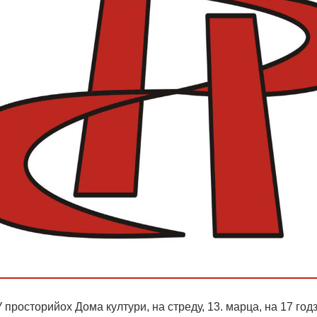
осторийох Дома култури, на стреду, 13. марца, на 17 годз