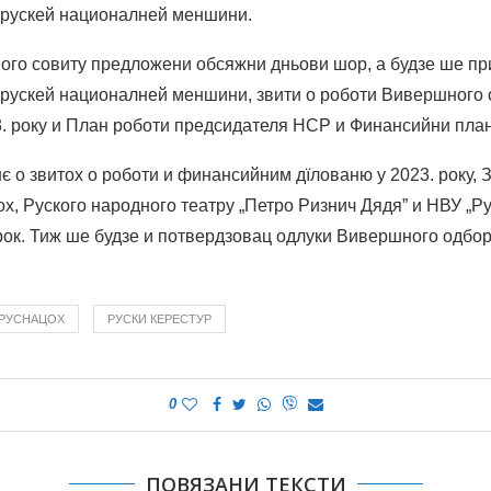
 рускей националней меншини.
ого совиту предложени обсяжни дньови шор, а будзе ше п
рускей националней меншини, звити о роботи Вивершного 
3. року и План роботи предсидателя НСР и Финансийни план
 о звитох о роботи и финансийним дїлованю у 2023. року, З
, Руского народного театру „Петро Ризнич Дядя” и НВУ „Рус
 рок. Тиж ше будзе и потвердзовац одлуки Вивершного одбор
РУСНАЦОХ
РУСКИ КЕРЕСТУР
0
ПОВЯЗАНИ ТЕКСТИ