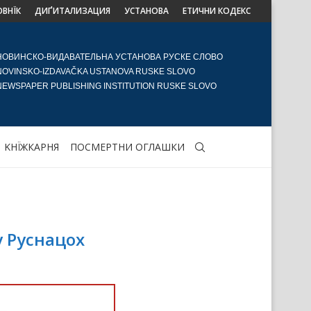
ОВНЇК
ДИҐИТАЛИЗАЦИЯ
УСТАНОВА
ЕТИЧНИ КОДЕКС
НОВИНСКО-ВИДАВАТЕЛЬНА УСТАНОВА РУСКЕ СЛОВО
NOVINSKO-IZDAVAČKA USTANOVA RUSKE SLOVO
NEWSPAPER PUBLISHING INSTITUTION RUSKE SLOVO
KНЇЖКАРНЯ
ПОСМЕРТНИ ОГЛАШКИ
у Руснацох