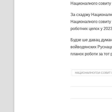
Националного совиту
За схадзку Националн
Националного совиту 
роботних целох у 202
Будзе ше давац думанє
войводянских Руснацох
планох роботи за тот
НАЦИОНАЛНОГОИ СОВИТ 