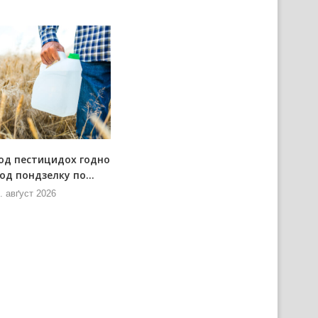
од пестицидох годно
Позарядова схадзка Штабу за
од пондзелку по...
позарядово ситуациї
. авґуст 2026
7. авґуст 2026