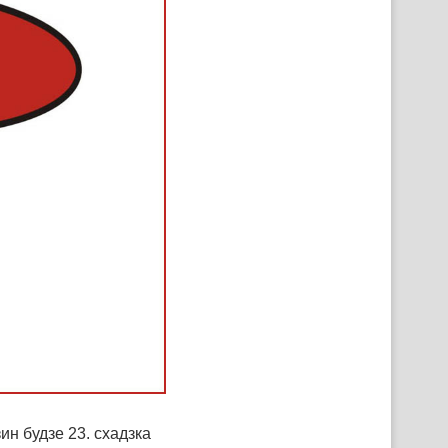
ин будзе 23. схадзка