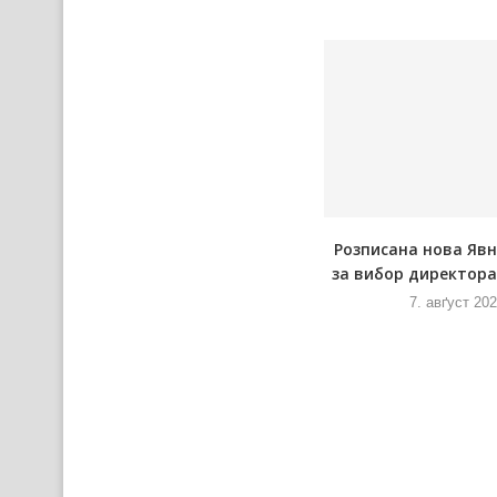
а
Пре африцку чуму одказана и
Розписана нова Яв
Ловарска ґулашияда
за вибор директора 
7. авґуст 2026
7. авґуст 20