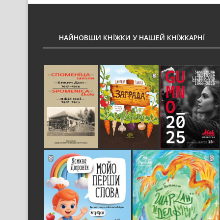
НАЙНОВШИ КНЇЖКИ У НАШЕЙ КНЇЖКАРНЇ