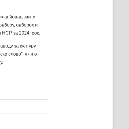
рилапйовац звити
одбору, одборох и
 НСР за 2024. рок.
аводу за културу
ке слово”, як и о
у.