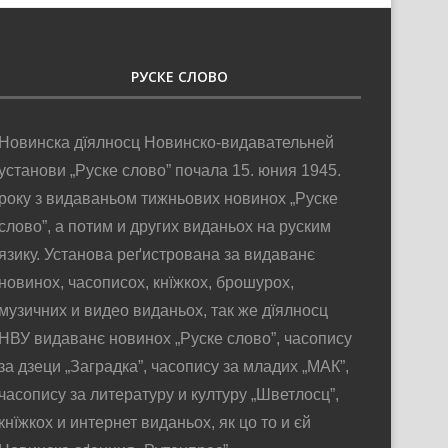
РУСКЕ СЛОВО
Новинска дїялносц Новинско-видавательней
установи „Руске слово” почала 15. юния 1945.
року з видаваньом тижньових новинох „Руске
слово”, а потим и других виданьох на руским
язику. Установа реґистрована за видаванє
новинох, часописох, кнїжкох, брошурох,
музичних и видео виданьох, так же дїялносц
НВУ видаванє новинох „Руске слово”, часопису
за дзеци „Заградка”, часопису за младих „МАК”,
часопису за литературу и културу „Шветлосц”,
кнїжкох и интернет виданьох, як цо то и єй