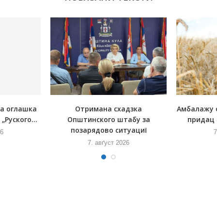
на оглашка
Отримана схадзка
Амбалажу 
„Руского...
Општинского штабу за
придац 
позарядово ситуациї
26
7
7. авґуст 2026