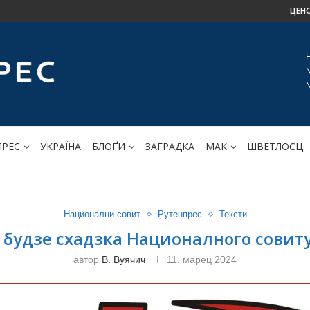
ЦЕН
ПРЕС
УКРАЇНА
БЛОҐИ
ЗАГРАДКА
МАK
ШВЕТЛОСЦ
Национални совит
Рутенпрес
Тексти
 будзе схадзка Националного совит
автор
В. Вуячич
11. марец 2024