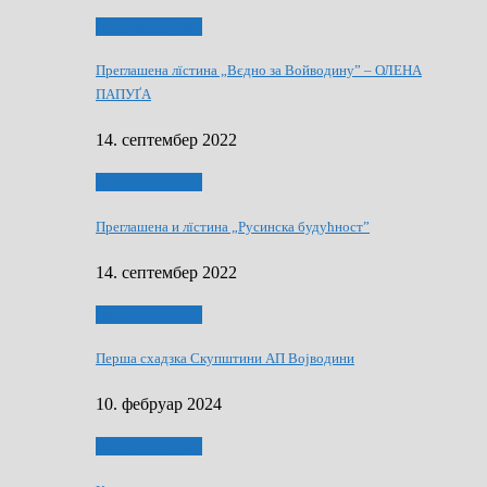
Виберанки 2022
Преглашена лїстина „Вєдно за Войводину” – ОЛЕНА
ПАПУҐА
14. септембер 2022
Виберанки 2022
Преглашена и лїстина „Русинска будућност”
14. септембер 2022
Виберанки 2023
Перша схадзка Скупштини АП Војводини
10. фебруар 2024
Виберанки 2023