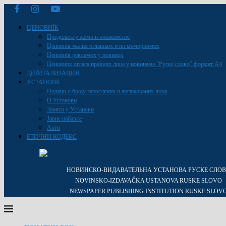
ЦЕНОВНЇК
Предплата у жеми и иножемстве
Ценовнїк малих оглашкох и ин мемориямох
Ценовнїк рекламох у новинох
Ценовник огласа правних лица у новинама “Руске слово” формат A4
ДИҐИТАЛИЗАЦИЯ
УСТАНОВА
Подаци о броју запослених и ангажованих лица
О Установи
Заняти у Установи
Јавне набавке
Акти
ЕТИЧНИ КОДЕКС
НОВИНСКО-ВИДАВАТЕЛЬНА УСТАНОВА РУСКЕ СЛО
NOVINSKO-IZDAVAČKA USTANOVA RUSKE SLOVO
NEWSPAPER PUBLISHING INSTITUTION RUSKE SLOV