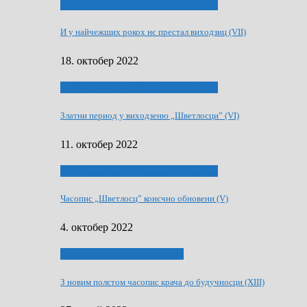
70 РОКИ ЧАСОПИСУ „ШВЕТЛОСЦ”
И у найчежших рокох нє престал виходзиц (VII)
18. октобер 2022
70 РОКИ ЧАСОПИСУ „ШВЕТЛОСЦ”
Златни период у виходзеню „Шветлосци” (VI)
11. октобер 2022
70 РОКИ ЧАСОПИСУ „ШВЕТЛОСЦ”
Часопис „Шветлосц” конєчно обновени (V)
4. октобер 2022
75-рочнїца часописа Заградка
З новим полєтом часопис крача до будучносци (XIII)