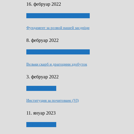
16. фебруар 2022
40 роки Оддзелєня за русинистику
Фундамент за розвой нашей заєднїци
8. фебруар 2022
40 роки Оддзелєня за русинистику
Вельки скарб и драгоцини здобуток
3. фебруар 2022
50 РОКИ МАКУ
Институция за почитованє (VI)
11. януар 2023
50 РОКИ МАКУ