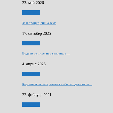
23. май 2026
Нашо места
За и процив, вична тема
17. октобер 2025
Нашо места
Вода нє за пице, нє за варeнє, a…
4. април 2025
Нашо места
Кед иншак нє мож, валалски лїкаре одменюю и…
22. фебруар 2021
Нашо места