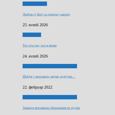
Духовни живот
Любов ґу Богу и дзецом у шерцу
25. юлий 2026
Руске слово
Тот хто сце, тот и може
24. юлий 2026
40 роки Оддзелєня за русинистику
Шлїди у просвити, науки, култури…
22. фебруар 2022
40 роки Оддзелєня за русинистику
Заварта вертикала образованя по руски