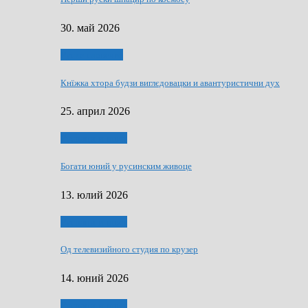
30. май 2026
Руске словечко
Кнїжка хтора будзи виглєдовацки и авантуристични дух
25. април 2026
Руснаци и швет
Богати юний у русинским живоце
13. юлий 2026
Руснаци и швет
Од телевизийного студия по крузер
14. юний 2026
Руснаци и швет