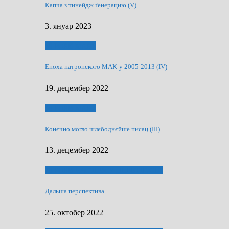
Капча з тинейдж ґенерацию (V)
3. януар 2023
50 РОКИ МАКУ
Епоха натронского МАК-у 2005-2013 (IV)
19. децембер 2022
50 РОКИ МАКУ
Конєчно могло шлєбоднєйше писац (III)
13. децембер 2022
70 РОКИ ЧАСОПИСУ „ШВЕТЛОСЦ”
Дальша перспектива
25. октобер 2022