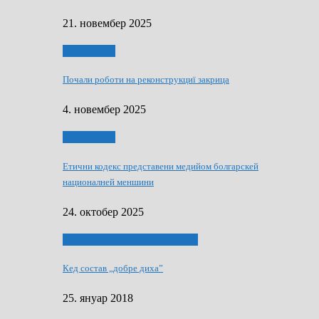
21. новембер 2025
Тижньовнїк
Почали роботи на реконструкциї закрица
4. новембер 2025
Тижньовнїк
Етични кодекс представени медийом болгарскей
националней меншини
24. октобер 2025
ЯК (НЄ) СКАПАЛ РОКЕНРОЛ
Кед состав „добре диха”
25. януар 2018