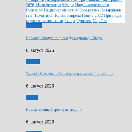
2026
Манифестациї
Млади
Националне швето
Руснацох
Национални совит
Образованє
Позарядови
стан
Политика
Польопривреда
Попис 2022
Привреда
скупштина општини
Спорт
Туризем
Україна
Дружтво
Премиєр Мацут нащивел Дом здравя у Шидзе
6. авґуст 2026
Култура
Уметнїк Силвестер Макаї рихта самостойну виставу
6. авґуст 2026
Млади
Нєшка почина Стретнуце младих
6. авґуст 2026