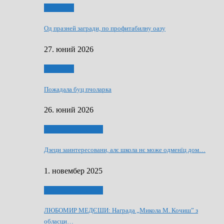
Економия
Од празней загради, по профитабилну оазу
27. юний 2026
Економия
Пожадала буц пчоларка
26. юний 2026
Култура и просвита
Дзеци заинтересовани, алє школа нє може одменїц дом…
1. новембер 2025
Култура и просвита
ЛЮБОМИР МЕДЄШИ: Награда „Микола М. Кочиш” з
обласци…