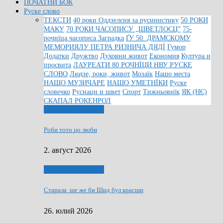
ПОЧАТНИ БОК
Руске слово
ТЕКСТИ
40 роки Оддзелєня за русинистику
50 РОКИ
МАКУ
70 РОКИ ЧАСОПИСУ „ШВЕТЛОСЦ”
75-
рочнїца часописа Заградка
ҐУ 50. ДРАМСКОМУ
МЕМОРИЯЛУ ПЕТРА РИЗНИЧА ДЯДЇ
Гумор
Додатки
Дружтво
Духовни живот
Економия
Култура и
просвита
ЛАУРЕАТИ 80 РОЧНЇЦИ НВУ РУСКЕ
СЛОВО
Людзе, роки, живот
Мозаїк
Нашо места
НАШО МУЗИЧАРЕ
НАШО УМЕТНЇКИ
Руске
словечко
Руснаци и швет
Спорт
Тижньовнїк
ЯК (НЄ)
СКАПАЛ РОКЕНРОЛ
Людзе, роки, живот
Роби тото цо люби
2. авґуст 2026
Людзе, роки, живот
Старала ше же би Шид бул красши
26. юлий 2026