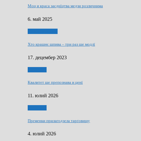
Моц и краса заєднїцтва медзи розличнима
6. май 2025
Духовни живот
Хто крашнє шпива – три раз ше модлї
17. децембер 2023
Економия
Квалитет ше препознава и ценї
11. юлий 2026
Економия
Пременки прилагодзела тарґовищу
4. юлий 2026