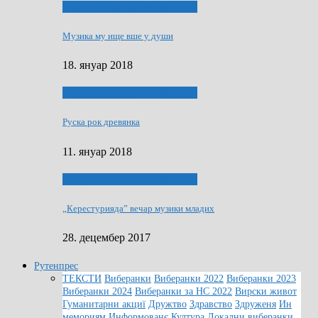
ЯК (НЄ) СКАПАЛ РОКЕНРОЛ
Музика му ище вше у души
18. януар 2018
ЯК (НЄ) СКАПАЛ РОКЕНРОЛ
Руска рок древянка
11. януар 2018
ЯК (НЄ) СКАПАЛ РОКЕНРОЛ
„Керестурияда” вечар музики младих
28. децембер 2017
Рутенпрес
ТЕКСТИ
Виберанки
Виберанки 2022
Виберанки 2023
Виберанки 2024
Виберанки за НС 2022
Вирски живот
Гуманитарни акциї
Дружтво
Здравство
Здруженя
Ин
мемориям
Информованє
Култура
Локални виберанки