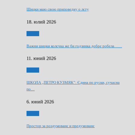
Шицки маю свою приповедку о лєту
18. юлий 2026
Мозаїк
Важни шицки колєчка же би годзинка добре робела……
11. юний 2026
Мозаїк
ШКОЛА „ПЕТРО КУЗМЯК”: Єдина по руски, сучасна
по…
6. юний 2026
Мозаїк
Простор за роздумованє и предумованє