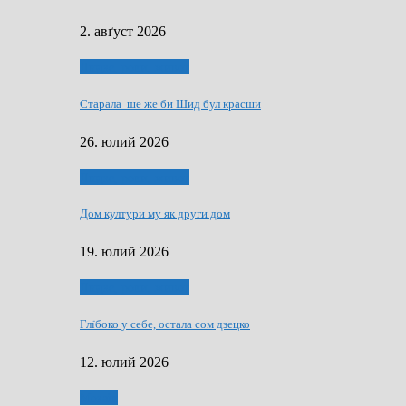
2. авґуст 2026
Людзе, роки, живот
Старала ше же би Шид бул красши
26. юлий 2026
Людзе, роки, живот
Дом култури му як други дом
19. юлий 2026
Людзе, роки, живот
Глїбоко у себе, остала сом дзецко
12. юлий 2026
Мозаїк