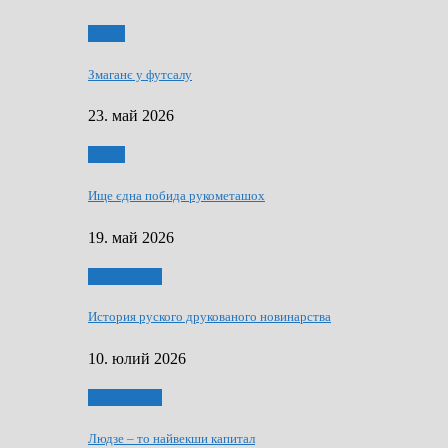
Спорт
Змаганє у футсалу
23. май 2026
Спорт
Ище єдна побида рукометашох
19. май 2026
Тижньовнїк
История руского друкованого новинарства
10. юлий 2026
Тижньовнїк
Людзе – то найвекши капитал