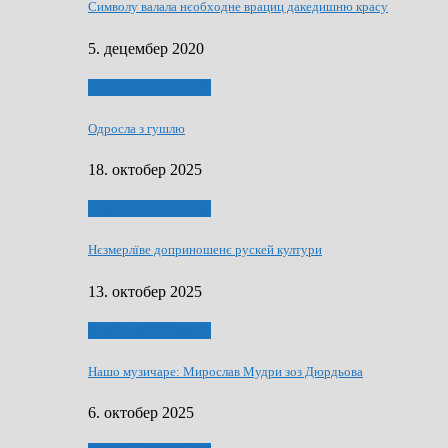
Символу валала нєобходне врациц дакедишню красу
5. децембер 2020
НАШО МУЗИЧАРЕ
Одросла з гушлю
18. октобер 2025
НАШО МУЗИЧАРЕ
Нєзмерлїве доприношенє рускей култури
13. октобер 2025
НАШО МУЗИЧАРЕ
Нашо музичаре: Мирослав Мудри зоз Дюрдьова
6. октобер 2025