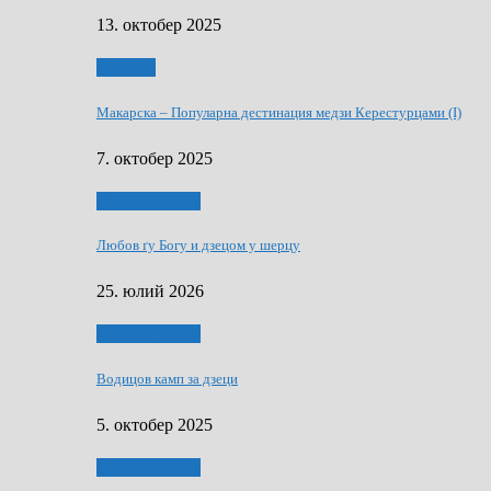
13. октобер 2025
Дружтво
Макарскa – Популарна дестинация медзи Керестурцами (I)
7. октобер 2025
Духовни живот
Любов ґу Богу и дзецом у шерцу
25. юлий 2026
Духовни живот
Водицов камп за дзеци
5. октобер 2025
Духовни живот