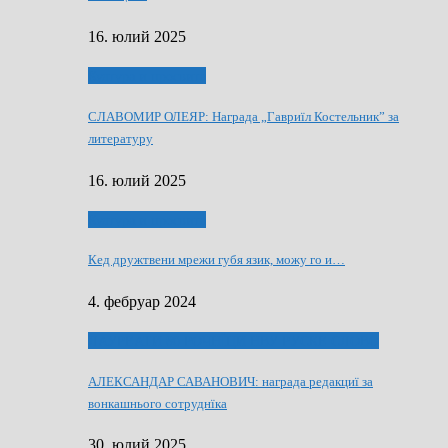
16. юлий 2025
Култура и просвита
СЛАВОМИР ОЛЕЯР: Награда „Гавриїл Костельник” за
литературу
16. юлий 2025
Култура и просвита
Кед дружтвени мрежи губя язик, можу го и…
4. фебруар 2024
ЛАУРЕАТИ 80 РОЧНЇЦИ НВУ РУСКЕ СЛОВО
АЛЕКСАНДАР САВАНОВИЧ: награда редакциї за
вонкашнього сотруднїка
30. юлий 2025