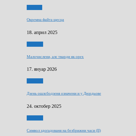
Додатки
Окремна файта щесца
18. април 2025
Дружтво
Малочислени, алє тварди як орех
17. януар 2026
Дружтво
Дзень ошлєбодзеня означени и у Дюрдьове
24. октобер 2025
Дружтво
Символ здогадованя на безбрижни часи (II)