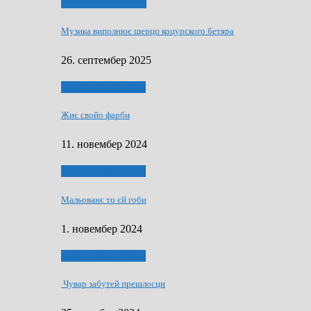
НАШО МУЗИЧАРЕ
Музика виполнює шерцо коцурского бетяра
26. септембер 2025
НАШО УМЕТНЇКИ
Жиє свойо фарби
11. новембер 2024
НАШО УМЕТНЇКИ
Мальованє то єй гоби
1. новембер 2024
НАШО УМЕТНЇКИ
Чувар забутей прешлосци