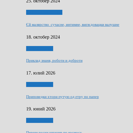
25. октобер 2024
НАШО УМЕТНЇКИ
Єй малярство сучасне, интимне, виглєдовацки валушне
18. октобер 2024
Руске словечко
Приклад знаня, роботи и доброти
17. юлий 2026
Руске словечко
Приповедки хтори путую од етру по папер
19. юний 2026
Руске словечко
Перши руски шпацир по космосу