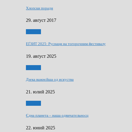
Хлопски поради
29. авґуст 2017
Додатки
ЕҐЗИТ 2025: Руснаци на тогорочним фестивалу
19. авґуст 2025
Додатки
Дзека важнєйша од искуства
21. юлий 2025
Додатки
Єдна планета – наша одвичательносц
22. юний 2025