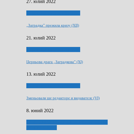
27. юлий 2022
75-рочнїца часописа Заградка
„Заградка” прежила кризу (XII)
21. юлий 2022
75-рочнїца часописа Заградка
Церньова драга „Заградкова” (XI)
13. юлий 2022
75-рочнїца часописа Заградка
Зменьовали ше редакторе и видавателє (VI)
8. юний 2022
ҐУ 50. ДРАМСКОМУ МЕМОРИЯЛУ ПЕТРА
РИЗНИЧА ДЯДЇ