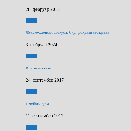
28. фебруар 2018
Гумор
Женско-хлопски спокуси: Слуп докрива насадзени
3. фебруар 2024
Гумор
Вше иста писня…
24. септембер 2017
Гумор
З мойого кута
11. септембер 2017
Гумор