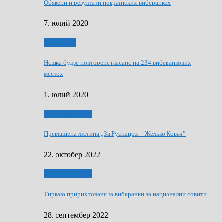
Обявени и резултати покраїнских виберанкох
7. юлий 2020
Виберанки
Нєшка будзе повторене гласанє на 234 виберанкових
местох
1. юлий 2020
Виберанки 2022
Преглашена лїстина „За Руснацох – Желько Ковач”
22. октобер 2022
Виберанки 2022
Тирваю пририхтованя за виберанки за национални совити
28. септембер 2022