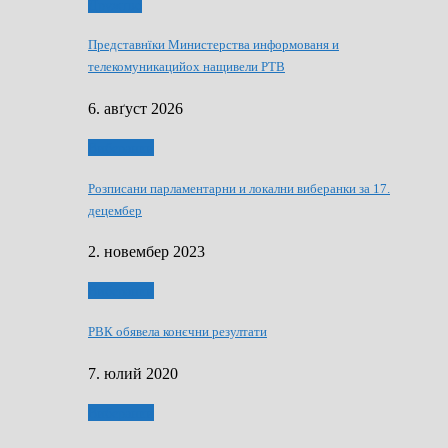
Дружтво
Представнїки Министерства информованя и
телекомуникацийох нащивели РТВ
6. авґуст 2026
Виберанки
Розписани парламентарни и локални виберанки за 17.
децембер
2. новембер 2023
Виберанки
РВК обявела конєчни резултати
7. юлий 2020
Виберанки