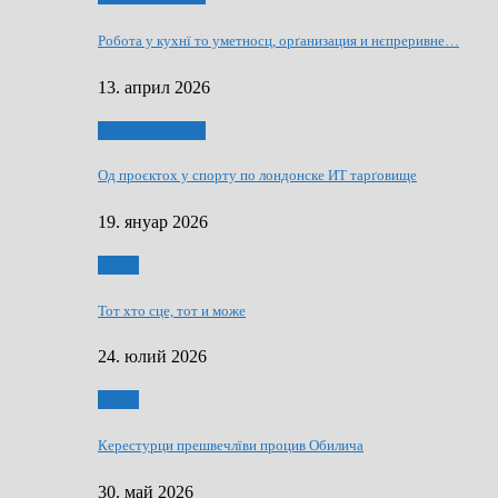
Робота у кухнї то уметносц, орґанизация и нєпреривне…
13. април 2026
Руснаци и швет
Од проєктох у спорту по лондонске ИТ тарґовище
19. януар 2026
Спорт
Тот хто сце, тот и може
24. юлий 2026
Спорт
Керестурци прешвечлїви процив Обилича
30. май 2026