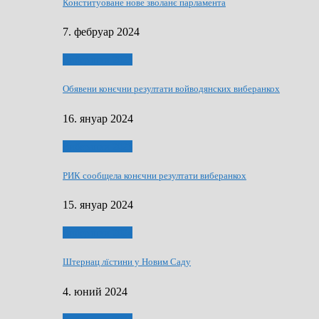
Конституоване нове зволанє парламентa
7. фебруар 2024
Виберанки 2023
Обявени конєчни резултати войводянских виберанкох
16. януар 2024
Виберанки 2023
РИК сообщела конєчни резултати виберанкох
15. януар 2024
Виберанки 2024
Штернац лїстини у Новим Саду
4. юний 2024