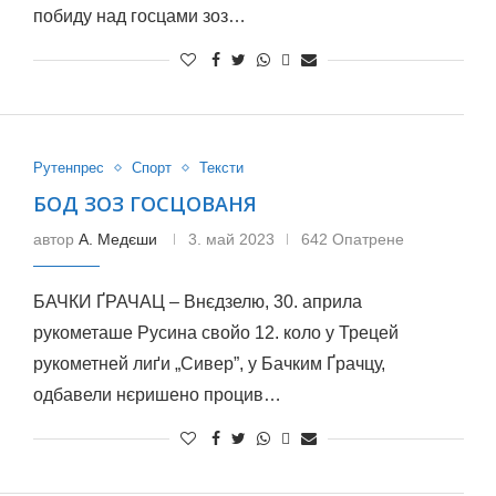
побиду над госцами зоз…
Рутенпрес
Спорт
Тексти
БОД ЗОЗ ГОСЦОВАНЯ
автор
А. Медєши
3. май 2023
642 Опатрене
БАЧКИ ҐРАЧАЦ – Внєдзелю, 30. априла
рукометаше Русина свойо 12. коло у Трецей
рукометней лиґи „Сивер”, у Бачким Ґрачцу,
одбавели нєришено процив…