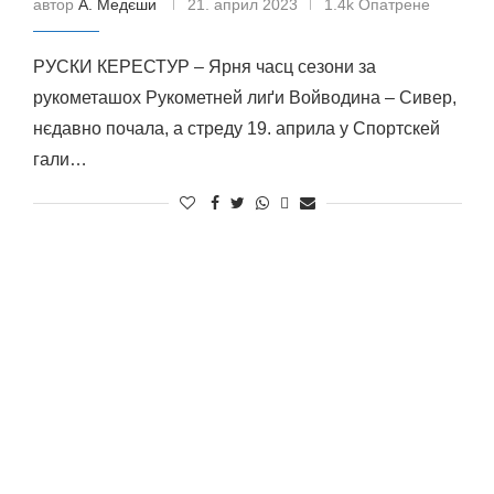
автор
А. Медєши
21. април 2023
1.4k Опатрене
РУСКИ КЕРЕСТУР – Ярня часц сезони за
рукометашох Рукометней лиґи Войводина – Сивер,
нєдавно почала, а стреду 19. априла у Спортскей
гали…