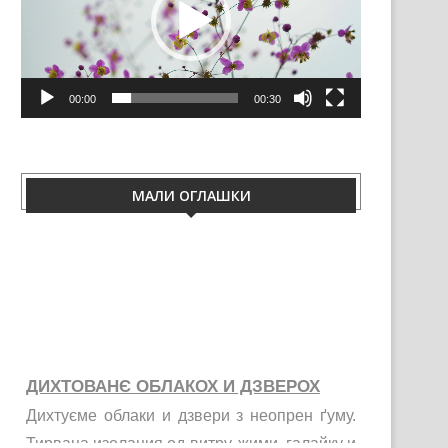
00:00
00:30
МАЛИ ОГЛАШКИ
ДИХТОВАНЄ ОБЛАКОХ И ДЗВЕРОХ
Дихтуєме облаки и дзвери з неопрен ґуму.
Тирваца изолация од витру, жими, галайку и