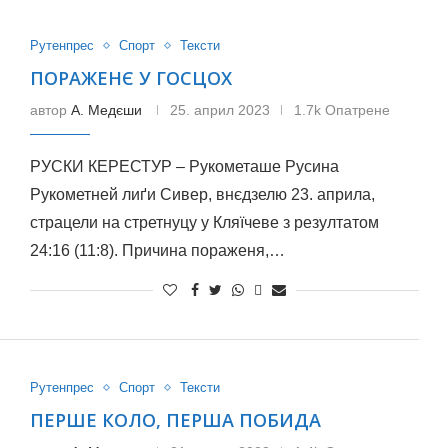
Рутенпрес
Спорт
Тексти
ПОРАЖЕНЄ У ГОСЦОХ
автор
А. Медєши
25. април 2023
1.7k Опатрене
РУСКИ КЕРЕСТУР – Рукометаше Русина
Рукометней лиґи Сивер, внєдзелю 23. априла,
страцели на стретнуцу у Кляїчеве з резултатом
24:16 (11:8). Причина пораженя,…
Рутенпрес
Спорт
Тексти
ПЕРШЕ КОЛО, ПЕРША ПОБИДА