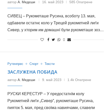
автор
А. Медєши
16. май 2023
585 Опатрене
СИВЕЦ – Рукометаше Русина, всоботу 13. мая,
одбавели остатнє коло у Трецей рукометней лиґи
Сивер, у хторим им домашнї були рукометаше зоз…
Рутенпрес
Спорт
Тексти
ЗАСЛУЖЕНА ПОБИДА
автор
А. Медєши
9. май 2023
1.4k Опатрене
РУСКИ КЕРЕСТУР – У предостатнїм колу
Рукометней лиґи „Сиверˮ, рукометаше Русина,
пияток 5. мая, пред своїма навиячами, славели