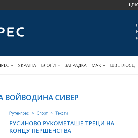
ЦЕН
ПРЕС
УКРАЇНА
БЛОҐИ
ЗАГРАДКА
МАK
ШВЕТЛОСЦ
А ВОЙВОДИНА СИВЕР
Рутенпрес
Спорт
Тексти
РУСИНОВО РУКОМЕТАШЕ ТРЕЦИ НА
КОНЦУ ПЕРШЕНСТВА