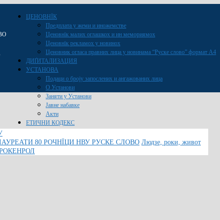
ЦЕНОВНЇК
Предплата у жеми и иножемстве
ВО
Ценовнїк малих оглашкох и ин мемориямох
Ценовнїк рекламох у новинох
Ценовник огласа правних лица у новинама “Руске слово” формат A4
O
ДИҐИТАЛИЗАЦИЯ
УСТАНОВА
Подаци о броју запослених и ангажованих лица
О Установи
Заняти у Установи
Јавне набавке
Акти
ЕТИЧНИ КОДЕКС
У
ЛАУРЕАТИ 80 РОЧНЇЦИ НВУ РУСКЕ СЛОВО
Людзе, роки, живот
 РОКЕНРОЛ