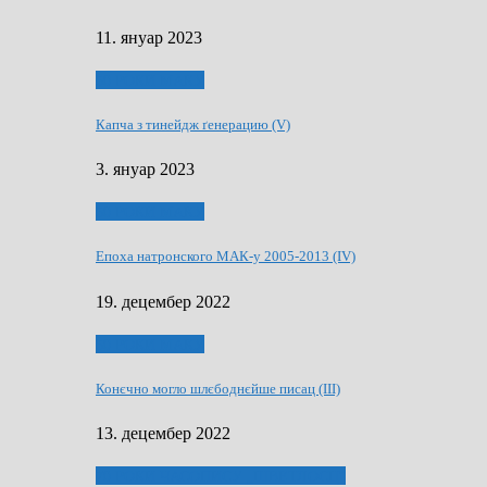
11. януар 2023
50 РОКИ МАКУ
Капча з тинейдж ґенерацию (V)
3. януар 2023
50 РОКИ МАКУ
Епоха натронского МАК-у 2005-2013 (IV)
19. децембер 2022
50 РОКИ МАКУ
Конєчно могло шлєбоднєйше писац (III)
13. децембер 2022
70 РОКИ ЧАСОПИСУ „ШВЕТЛОСЦ”