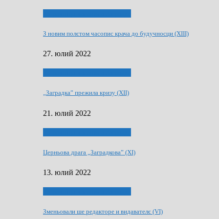
75-рочнїца часописа Заградка
З новим полєтом часопис крача до будучносци (XIII)
27. юлий 2022
75-рочнїца часописа Заградка
„Заградка” прежила кризу (XII)
21. юлий 2022
75-рочнїца часописа Заградка
Церньова драга „Заградкова” (XI)
13. юлий 2022
75-рочнїца часописа Заградка
Зменьовали ше редакторе и видавателє (VI)