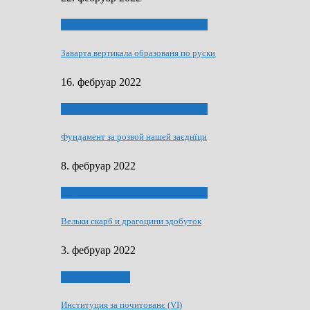
40 роки Оддзелєня за русинистику
Заварта вертикала образованя по руски
16. фебруар 2022
40 роки Оддзелєня за русинистику
Фундамент за розвой нашей заєднїци
8. фебруар 2022
40 роки Оддзелєня за русинистику
Вельки скарб и драгоцини здобуток
3. фебруар 2022
50 РОКИ МАКУ
Институция за почитованє (VI)