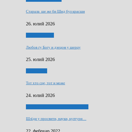
Старала ше же би Шид бул красши
26. юлий 2026
Духовни живот
Любов ґу Богу и дзецом у шерцу
25. юлий 2026
Руске слово
Тот хто сце, тот и може
24. юлий 2026
40 роки Оддзелєня за русинистику
Шлїди у просвити, науки, култури…
22. фебруар 2022