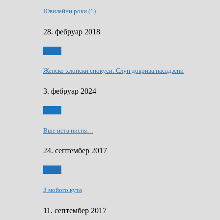
Ювилейни роки (1)
28. фебруар 2018
Гумор
Женско-хлопски спокуси: Слуп докрива насадзени
3. фебруар 2024
Гумор
Вше иста писня…
24. септембер 2017
Гумор
З мойого кута
11. септембер 2017