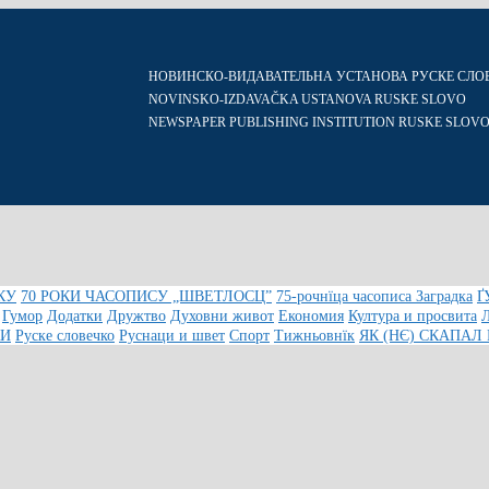
НОВИНСКО-ВИДАВАТЕЛЬНА УСТАНОВА РУСКЕ СЛО
NOVINSKO-IZDAVAČKA USTANOVA RUSKE SLOVO
NEWSPAPER PUBLISHING INSTITUTION RUSKE SLOV
КУ
70 РОКИ ЧАСОПИСУ „ШВЕТЛОСЦ”
75-рочнїца часописа Заградка
Ґ
Гумор
Додатки
Дружтво
Духовни живот
Економия
Култура и просвита
КИ
Руске словечко
Руснаци и швет
Спорт
Тижньовнїк
ЯК (НЄ) СКАПАЛ