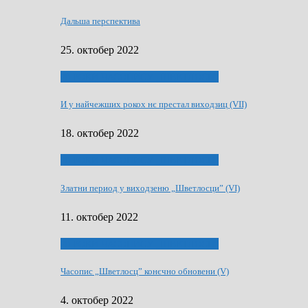
Дальша перспектива
25. октобер 2022
70 РОКИ ЧАСОПИСУ „ШВЕТЛОСЦ”
И у найчежших рокох нє престал виходзиц (VII)
18. октобер 2022
70 РОКИ ЧАСОПИСУ „ШВЕТЛОСЦ”
Златни период у виходзеню „Шветлосци” (VI)
11. октобер 2022
70 РОКИ ЧАСОПИСУ „ШВЕТЛОСЦ”
Часопис „Шветлосц” конєчно обновени (V)
4. октобер 2022