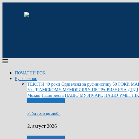
ПОЧАТНИ БОК
Руске слово
ТЕКСТИ
40 роки Оддзелєня за русинистику
50 РОКИ МА
50. ДРАМСКОМУ МЕМОРИЯЛУ ПЕТРА РИЗНИЧА ДЯДЇ
Мозаїк
Нашо места
НАШО МУЗИЧАРЕ
НАШО УМЕТНЇ
Людзе, роки, живот
Роби тото цо люби
2. авґуст 2026
Людзе, роки, живот