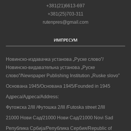
+381(21)6613-697
+381(25)703-311
rutenpres@gmail.com
ИМПРЕСУМ
Новинско-издавачка установа „Руске слово”/
Новинско-видавательна установа „Руске
слово”/Newspaper Publishing Institution „Ruske slovo”
Основана 1945/Основана 1945/Founded in 1945
Адреса/Адреса/Address:
Футожска 2/III /Футошка 2/III /Futoska street 2/III
21000 Нови Сад/21000 Нови Сад/21000 Novi Sad
Република Србија/Република Сербия/Republic of