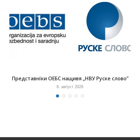
Представнїки ОЕБС нащивя „НВУ Руске слово”
8. авґуст 2026