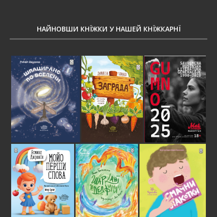
НАЙНОВШИ КНЇЖКИ У НАШЕЙ КНЇЖКАРНЇ