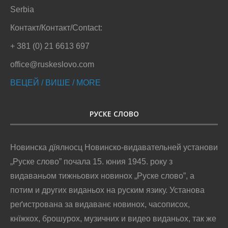
Serbia
Контакт/Контакт/Contact:
+ 381 (0) 21 6613 697
office@ruskeslovo.com
ВЕЦЕЙ / ВИШЕ / MORE
РУСКЕ СЛОВО
Новинска дїялносц Новинско-видавательней установи
„Руске слово” почала 15. юния 1945. року з
видаваньом тижньових новинох „Руске слово”, а
потим и других виданьох на руским язику. Установа
реґистрована за видаванє новинох, часописох,
кнїжкох, брошурох, музичних и видео виданьох, так же