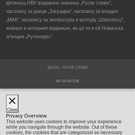
дїялносц НВУ видаванє новинох „Руске слово”,
часопису за дзеци „Заградка”, часопису за младих
„МАК”, часопису за литературу и културу „Шветлосц”,
кнїжкох и интернет виданьох, як цо то и єй Новинска
аґенция „Рутенпрес”.
@2016 - РУСКЕ СЛОВО
НА ПОЧАТОК
Close
Privacy Overview
This website uses cookies to improve your experience
while you navigate through the website. Out of these
cookies, the cookies that are categorized as necessary