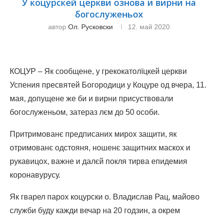
У коцурскей церкви ознова и вирни на
богослуженьох
автор
Ол. Русковски
12. май 2020
КОЦУР – Як сообщене, у грекокатолїцкей церкви
Успения пресвятей Богородици у Коцуре од вчера, 11.
мая, допущене же би и вирни присуствовали
богослуженьом, затераз лєм до 50 особи.
Притримованє предписаних мирох защити, як
отримованє одстояня, ношенє защитних маскох и
рукавицох, важне и далєй покля тирва епидемия
коронавурусу.
Як гварел парох коцурски о. Владислав Рац, майово
служби буду кажди вечар на 20 годзин, а окрем