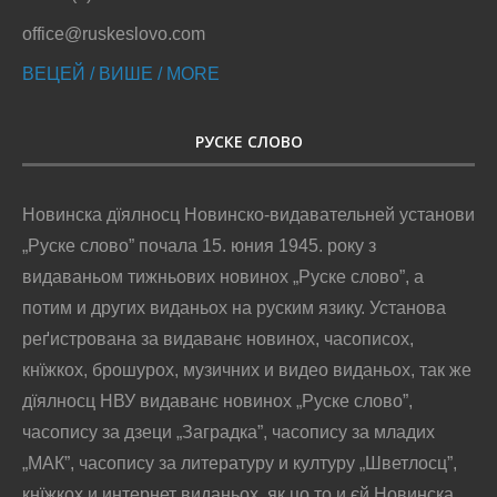
office@ruskeslovo.com
ВЕЦЕЙ / ВИШЕ / MORE
РУСКЕ СЛОВО
Новинска дїялносц Новинско-видавательней установи
„Руске слово” почала 15. юния 1945. року з
видаваньом тижньових новинох „Руске слово”, а
потим и других виданьох на руским язику. Установа
реґистрована за видаванє новинох, часописох,
кнїжкох, брошурох, музичних и видео виданьох, так же
дїялносц НВУ видаванє новинох „Руске слово”,
часопису за дзеци „Заградка”, часопису за младих
„МАК”, часопису за литературу и културу „Шветлосц”,
кнїжкох и интернет виданьох, як цо то и єй Новинска