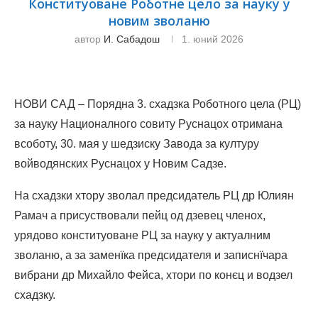
Конституоване Роботне цело за науку у
новим зволаню
автор
И. Сабадош
1. юний 2026
НОВИ САД – Порядна 3. схадзка Роботного цела (РЦ)
за науку Националного совиту Руснацох отримана
всоботу, 30. мая у шедзиску Завода за културу
войводянских Руснацох у Новим Садзе.
На схадзки хтору зволал предсидатель РЦ др Юлиян
Рамач а присуствовали пейц од дзевец членох,
урядово конституоване РЦ за науку у актуалним
зволаню, а за заменїка предсидателя и записнїчара
вибрани др Михайло Фейса, хтори по конєц и водзел
схадзку.