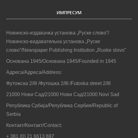
ИМПРЕСУМ
Новинско-издавачка установа „Руске слово”/
Новинско-видавательна установа „Руске
слово”/Newspaper Publishing Institution „Ruske slovo”
Основана 1945/Основана 1945/Founded in 1945
Адреса/Адреса/Address:
Футожска 2/III /Футошка 2/III /Futoska street 2/III
21000 Нови Сад/21000 Нови Сад/21000 Novi Sad
Република Србија/Република Сербия/Republic of
Serbia
Контакт/Контакт/Contact:
+ 381 (0) 21 6613 697