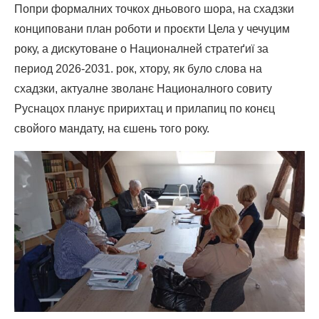
Попри формалних точкох дньового шора, на схадзки
конциповани план роботи и проєкти Цела у чечуцим
року, а дискутоване о Националней стратеґиї за
период 2026-2031. рок, хтору, як було слова на
схадзки, актуалне зволанє Националного совиту
Руснацох планує пририхтац и прилапиц по конєц
свойого мандату, на єшень того року.