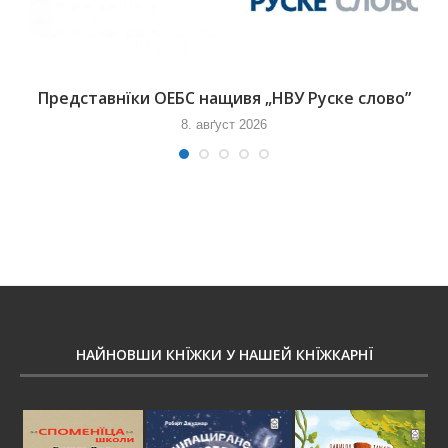
Представнїки ОЕБС нащивя „НВУ Руске слово”
8. авґуст 2026
НАЙНОВШИ КНЇЖКИ У НАШЕЙ КНЇЖКАРНЇ