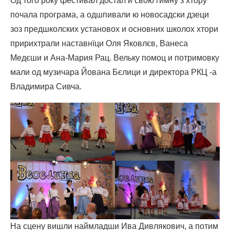
Од того року фестивал достал и свою гимну з хтору
почала програма, а одшпивали ю новосадски дзеци
зоз предшколских установох и основних школох хтори
пририхтрали наставнїци Оля Яковлєв, Ванеса
Медєши и Ана-Мария Рац. Вельку помоц и потримовку
мали од музичара Йована Бєлици и директора РКЦ -а
Владимира Сивча.
На сцену вишли наймладши Ива Дивлякович, а потим