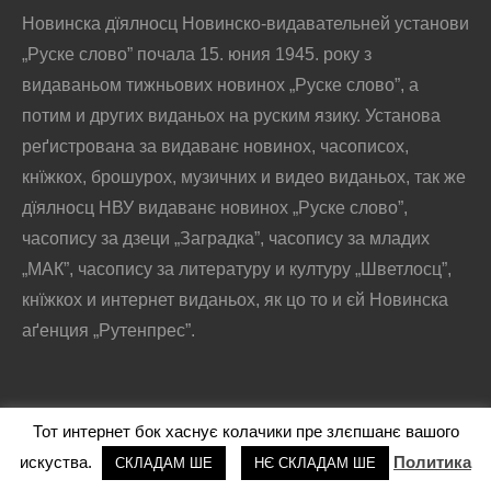
Новинска дїялносц Новинско-видавательней установи
„Руске слово” почала 15. юния 1945. року з
видаваньом тижньових новинох „Руске слово”, а
потим и других виданьох на руским язику. Установа
реґистрована за видаванє новинох, часописох,
кнїжкох, брошурох, музичних и видео виданьох, так же
дїялносц НВУ видаванє новинох „Руске слово”,
часопису за дзеци „Заградка”, часопису за младих
„МАК”, часопису за литературу и културу „Шветлосц”,
кнїжкох и интернет виданьох, як цо то и єй Новинска
аґенция „Рутенпрес”.
Тот интернет бок хаснує колачики пре злєпшанє вашого
@2016 - РУСКЕ СЛОВО
искуства.
Политика
СКЛАДАМ ШЕ
НЄ СКЛАДАМ ШЕ