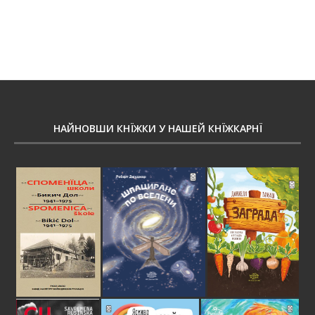
НАЙНОВШИ КНЇЖКИ У НАШЕЙ КНЇЖКАРНЇ