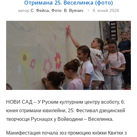
Отриманa 25. Веселинка (фото)
автор
С. Фейса, Фото: В. Вуячич
8. юний 2026
НОВИ САД – У Руским културним центру всоботу, 6.
юния отримани ювилейни, 25. Фестивал дзецинскей
творчосци Руснацох у Войводини – Веселинка.
Манифестация почала зоз промоцию кнїжки Квитки з