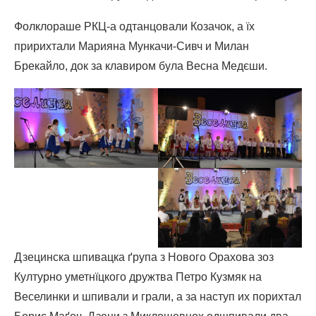
Фолклораше РКЦ-а одтанцовали Козачок, а їх
пририхтали Марияна Мункачи-Сивч и Милан
Брекайло, док за клавиром була Весна Медєши.
Дзецинска шпивацка ґрупа з Нового Орахова зоз
Културно уметнїцкого дружтва Петро Кузмяк на
Веселинки и шпивали и грали, а за наступ их порихтал