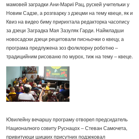
мамовей заградки Ани-Мариї Рац, рускей учительки у
Новим Садзе, а розгварку з дзецми на тему квеце, як и
Квиз на видео биму пририхтала редакторка часопису
за дзеци Заградка Мая Зазуляк Гарди. Наймладши
новосадски дзеци рецитовали писньочки о квецу, а
програма предлужена зоз фолклорну роботню –
традицийним рисованю по мурох, тиж на тему – квеце.
Ювилейну вечаршу програму отворел предсидатель
Националного совиту Руснацох – Стеван Самочета,
привитуюци шицких присутних подзековал