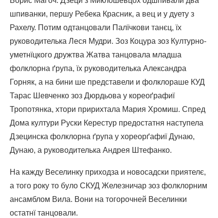
Борис Маґоч. Дзеци з Миклошевцох одшпивали два
шпиванки, першу Ребека Красник, а вец и у дуету з
Рахелу. Потим одтанцовали Палїчкови танєц, їх
руководителька Леся Мудри. Зоз Коцура зоз Културно-
уметнїцкого дружтва Жатва танцовала младша
фолклорна ґрупа, їх руководителька Александра
Горняк, а на бини ше представели и фолклораше КУД
Тарас Шевченко зоз Дюрдьова у кореоґрафиї
Тропотянка, хтори пририхтала Мария Хромиш. Спред
Дома култури Руски Керестур предостатня наступела
Дзецинска фолклорна ґрупа у хореорґафиї Дунаю,
Дунаю, а руководителька Андрея Штефанко.
На кажду Веселинку приходза и новосадски приятелє,
а того року то було СКУД Железничар зоз фолклорним
ансамблом Вила. Вони на тогорочней Веселинки
остатнї танцовали.