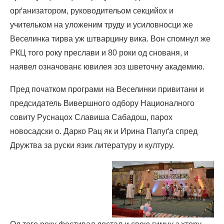
орґанизатором, руководительом секцийох и
учительком на уложеним труду и усиловносци же
Веселинка тирва уж штварцину вика. Вон спомнул же
РКЦ того року преслави и 80 роки од снованя, и
наявел означованє ювилея зоз шветочну академию.
Пред початком програми на Веселинки привитани и
предсидатель Вивершного одбору Националного
совиту Руснацох Славиша Сабадош, парох
новосадски о. Дарко Рац як и Ирина Папуґа спред
Дружтва за руски язик литературу и културу.