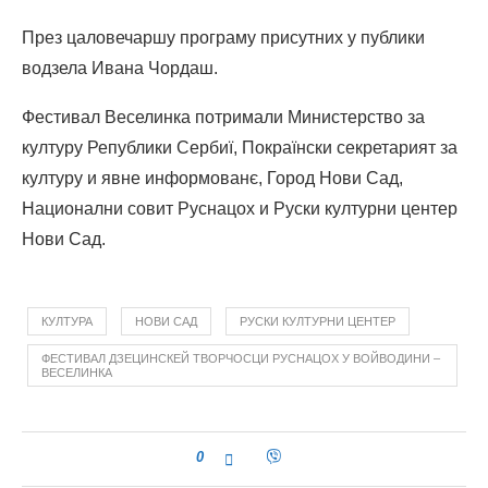
През цаловечаршу програму присутних у публики
водзела Ивана Чордаш.
Фестивал Веселинка потримали Министерство за
културу Републики Сербиї, Покраїнски секретарият за
културу и явне информованє, Город Нови Сад,
Национални совит Руснацох и Руски културни центер
Нови Сад.
КУЛТУРА
НОВИ САД
РУСКИ КУЛТУРНИ ЦЕНТЕР
ФЕСТИВАЛ ДЗЕЦИНСКЕЙ ТВОРЧОСЦИ РУСНАЦОХ У ВОЙВОДИНИ –
ВЕСЕЛИНКА
0