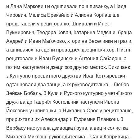
и Лана Маркович и одшпивали по шпиванку, а Надя
Чирович, Мелиса Брекайло и Алиона Корпаш ше
представели у рецитованю. Шпивали и Инес
Вукмирович, Теодора Ковач, Катарина Медєши, браца
Андрей и Иван Маґочово, хтори на Веселинки и грали,
а шпивачох на сцени провадзел дзецински хор. Писнї
рецитовали и Иван Будински и Антония Сабадош, а
потим наступели и дзеци зоз других местох. Бикичанє
з Културно просвитного дружтва Иван Котляревски
одтанцовали два танци, а їх руководителька – Любов
Зейкан Бобаль. З Кули и Руского културно уметнїцкого
дружтва др Гавриїл Костельник наступели Ивона
Йоксович у шпиванки, а Николина Орос у рецитованю,
пририхтали их Александар и Еуфемия Планкош. З
Вербасу наступела дзивоцка ґрупа, а вец и солистка
Михаела Миклош, руководителька – Саня Копривица.