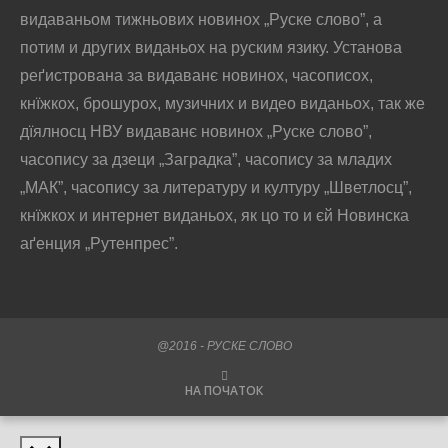
видаваньом тижньових новинох „Руске слово”, а
потим и других виданьох на руским язику. Установа
реґистрована за видаванє новинох, часописох,
кнїжкох, брошурох, музичних и видео виданьох, так же
дїялносц НВУ видаванє новинох „Руске слово”,
часопису за дзеци „Заградка”, часопису за младих
„МАК”, часопису за литературу и културу „Шветлосц”,
кнїжкох и интернет виданьох, як цо то и єй Новинска
аґенция „Рутенпрес”.
@2016 - РУСКЕ СЛОВО
НА ПОЧАТОК