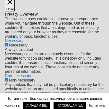
Close
Privacy Overview
This website uses cookies to improve your experience
while you navigate through the website. Out of these
cookies, the cookies that are categorized as necessary
are stored on your browser as they are essential for the
working of basic functionalities
...
Necessary
Necessary
Always Enabled
Necessary cookies are absolutely essential for the
website to function properly. This category only includes
cookies that ensures basic functionalities and security
features of the website. These cookies do not store any
personal information.
Non-necessary
Non-necessary
Any cookies that may not be particularly necessary for the
website to function and is used specifically to collect user
personal data via analytics, ads, other embedded
contents are termed as non-necessary cookies. It is
Тот интернет бок хаснує колачики пре злєпшанє вашого
mandatory to procure user consent prior to running these
искуства.
Политика
СКЛАДАМ ШЕ
НЄ СКЛАДАМ ШЕ
cookies on your website.