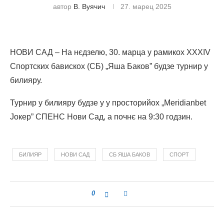
автор
В. Вуячич
27. марец 2025
НОВИ САД – На нєдзелю, 30. марца у рамикох XXXIV
Спортских бавискох (СБ) „Яша Баков” будзе турнир у
билияру.
Турнир у билияру будзе у у просторийох „Меridianbet
Јокер” СПЕНС Нови Сад, а почнє на 9:30 годзин.
БИЛИЯР
НОВИ САД
СБ ЯША БАКОВ
СПОРТ
0