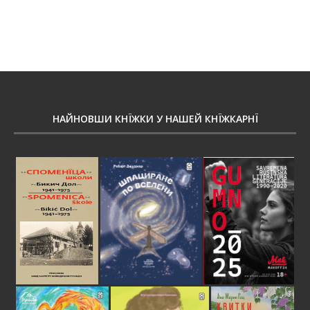
НАЙНОВШИ КНЇЖКИ У НАШЕЙ КНЇЖКАРНЇ