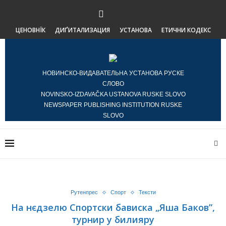
ЦЕНОВНЇК
ДИҐИТАЛИЗАЦИЯ
УСТАНОВА
ЕТИЧНИ КОДЕКС
НОВИНСКО-ВИДАВАТЕЛЬНА УСТАНОВА РУСКЕ
СЛОВО
NOVINSKO-IZDAVAČKA USTANOVA RUSKE SLOVO
NEWSPAPER PUBLISHING INSTITUTION RUSKE
SLOVO
Рутенпрес
Спорт
Тексти
На нєдзелю Спортски бависка „Яша Баков”,
турнир у билияру