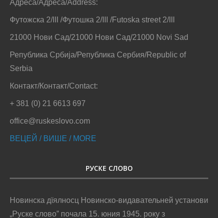
Адреса/Адреса/Address:
Футожска 2/III /Футошка 2/III /Futoska street 2/III
21000 Нови Сад/21000 Нови Сад/21000 Novi Sad
Република Србија/Република Сербия/Republic of
Serbia
Контакт/Контакт/Contact:
+ 381 (0) 21 6613 697
office@ruskeslovo.com
ВЕЦЕЙ / ВИШЕ / MORE
РУСКЕ СЛОВО
Новинска дїялносц Новинско-видавательней установи
„Руске слово” почала 15. юния 1945. року з