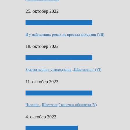
25. октобер 2022
70 РОКИ ЧАСОПИСУ „ШВЕТЛОСЦ”
И у найчежших рокох нє престал виходзиц (VII)
18. октобер 2022
70 РОКИ ЧАСОПИСУ „ШВЕТЛОСЦ”
Златни период у виходзеню „Шветлосци” (VI)
11. октобер 2022
70 РОКИ ЧАСОПИСУ „ШВЕТЛОСЦ”
Часопис „Шветлосц” конєчно обновени (V)
4. октобер 2022
75-рочнїца часописа Заградка