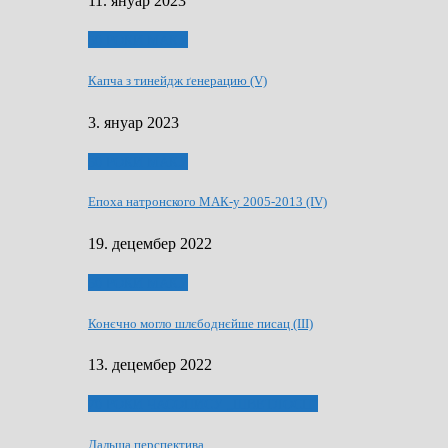
11. януар 2023
50 РОКИ МАКУ
Капча з тинейдж ґенерацию (V)
3. януар 2023
50 РОКИ МАКУ
Епоха натронского МАК-у 2005-2013 (IV)
19. децембер 2022
50 РОКИ МАКУ
Конєчно могло шлєбоднєйше писац (III)
13. децембер 2022
70 РОКИ ЧАСОПИСУ „ШВЕТЛОСЦ”
Дальша перспектива