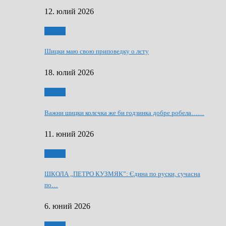
12. юлий 2026
Мозаїк
Шицки маю свою приповедку о лєту
18. юлий 2026
Мозаїк
Важни шицки колєчка же би годзинка добре робела……
11. юний 2026
Мозаїк
ШКОЛА „ПЕТРО КУЗМЯК”: Єдина по руски, сучасна
по…
6. юний 2026