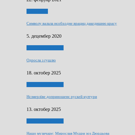
Нашо места
Символу валала нєобходне врациц дакедишню красу
5. децембер 2020
НАШО МУЗИЧАРЕ
Одросла з гушлю
18. октобер 2025
НАШО МУЗИЧАРЕ
Нєзмерлїве доприношенє рускей култури
13. октобер 2025
НАШО МУЗИЧАРЕ
Нашо музичаре: Мирослав Мудри зоз Дюрдьова