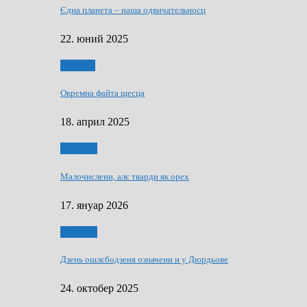
Єдна планета – наша одвичательносц
22. юний 2025
Додатки
Окремна файта щесца
18. април 2025
Дружтво
Малочислени, алє тварди як орех
17. януар 2026
Дружтво
Дзень ошлєбодзеня означени и у Дюрдьове
24. октобер 2025