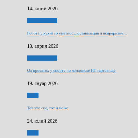
14. юний 2026
Руснаци и швет
Робота у кухнї то уметносц, орґанизация и нєпреривне…
13. април 2026
Руснаци и швет
Од проєктох у спорту по лондонске ИТ тарґовище
19. януар 2026
Спорт
Тот хто сце, тот и може
24. юлий 2026
Спорт