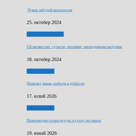
Чувар забутей прешлосци
25. октобер 2024
НАШО УМЕТНЇКИ
Єй малярство сучасне, интимне, виглєдовацки валушне
18. октобер 2024
Руске словечко
Приклад знаня, роботи и доброти
17. юлий 2026
Руске словечко
Приповедки хтори путую од етру по папер
19. юний 2026