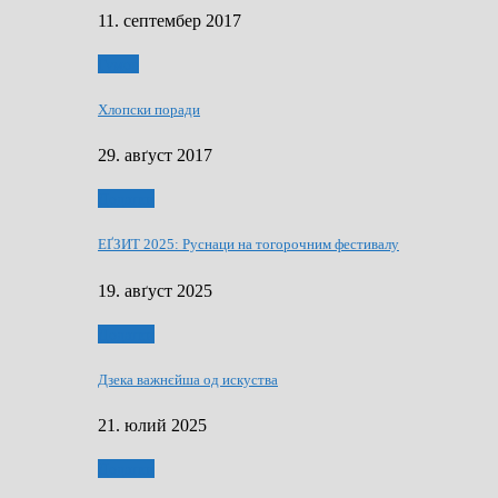
11. септембер 2017
Гумор
Хлопски поради
29. авґуст 2017
Додатки
ЕҐЗИТ 2025: Руснаци на тогорочним фестивалу
19. авґуст 2025
Додатки
Дзека важнєйша од искуства
21. юлий 2025
Додатки