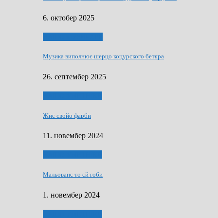
6. октобер 2025
НАШО МУЗИЧАРЕ
Музика виполнює шерцо коцурского бетяра
26. септембер 2025
НАШО УМЕТНЇКИ
Жиє свойо фарби
11. новембер 2024
НАШО УМЕТНЇКИ
Мальованє то єй гоби
1. новембер 2024
НАШО УМЕТНЇКИ