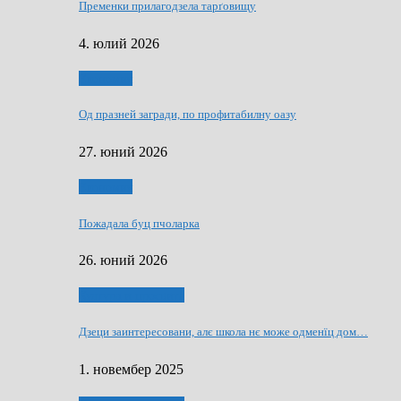
Пременки прилагодзела тарґовищу
4. юлий 2026
Економия
Од празней загради, по профитабилну оазу
27. юний 2026
Економия
Пожадала буц пчоларка
26. юний 2026
Култура и просвита
Дзеци заинтересовани, алє школа нє може одменїц дом…
1. новембер 2025