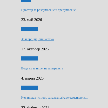
Мозаїк
Простор за роздумованє и предумованє
23. май 2026
Нашо места
За и процив, вична тема
17. октобер 2025
Нашо места
Вода нє за пице, нє за варeнє, a…
4. април 2025
Нашо места
Кед иншак нє мож, валалски лїкаре одменюю и…
22. фебруар 2021