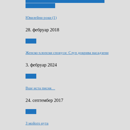
ҐУ 50. ДРАМСКОМУ МЕМОРИЯЛУ ПЕТРА
РИЗНИЧА ДЯДЇ
Ювилейни роки (1)
28. фебруар 2018
Гумор
Женско-хлопски спокуси: Слуп докрива насадзени
3. фебруар 2024
Гумор
Вше иста писня…
24. септембер 2017
Гумор
З мойого кута