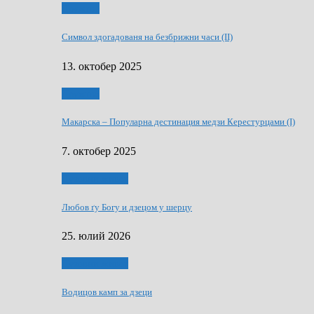
Дружтво
Символ здогадованя на безбрижни часи (II)
13. октобер 2025
Дружтво
Макарскa – Популарна дестинация медзи Керестурцами (I)
7. октобер 2025
Духовни живот
Любов ґу Богу и дзецом у шерцу
25. юлий 2026
Духовни живот
Водицов камп за дзеци