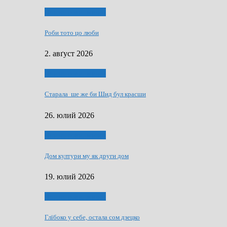
Людзе, роки, живот
Роби тото цо люби
2. авґуст 2026
Людзе, роки, живот
Старала ше же би Шид бул красши
26. юлий 2026
Людзе, роки, живот
Дом култури му як други дом
19. юлий 2026
Людзе, роки, живот
Глїбоко у себе, остала сом дзецко