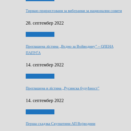
Тирваю пририхтованя за виберанки за национални совити
28. септембер 2022
Виберанки 2022
Преглашена лїстина „Вєдно за Войводину” – ОЛЕНА
ПАПУҐА
14. септембер 2022
Виберанки 2022
Преглашена и лїстина „Русинска будућност”
14. септембер 2022
Виберанки 2023
Перша схадзка Скупштини АП Војводини