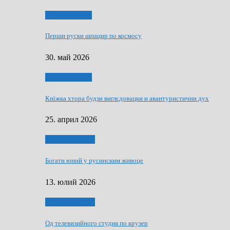
Руске словечко
Перши руски шпацир по космосу
30. май 2026
Руске словечко
Кнїжка хтора будзи виглєдовацки и авантуристични дух
25. април 2026
Руснаци и швет
Богати юний у русинским живоце
13. юлий 2026
Руснаци и швет
Од телевизийного студия по крузер