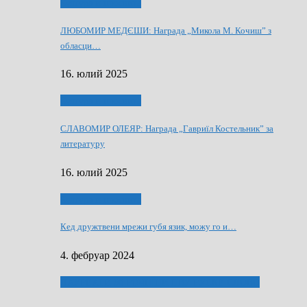
Култура и просвита
ЛЮБОМИР МЕДЄШИ: Награда „Микола М. Кочиш” з
обласци…
16. юлий 2025
Култура и просвита
СЛАВОМИР ОЛЕЯР: Награда „Гавриїл Костельник” за
литературу
16. юлий 2025
Култура и просвита
Кед дружтвени мрежи губя язик, можу го и…
4. фебруар 2024
ЛАУРЕАТИ 80 РОЧНЇЦИ НВУ РУСКЕ СЛОВО