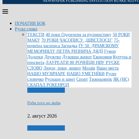
NEWSPAPER PUBLISHING INSTITUTION RUSKE SLOV
ПОЧАТНИ БОК
Руске слово
ТЕКСТИ
40 роки Оддзелєня за русинистику
50 РОКИ
МАКУ
70 РОКИ ЧАСОПИСУ „ШВЕТЛОСЦ”
75-
рочнїца часописа Заградка
ҐУ 50. ДРАМСКОМУ
МЕМОРИЯЛУ ПЕТРА РИЗНИЧА ДЯДЇ
Гумор
Додатки
Дружтво
Духовни живот
Економия
Култура и
просвита
ЛАУРЕАТИ 80 РОЧНЇЦИ НВУ РУСКЕ
СЛОВО
Людзе, роки, живот
Мозаїк
Нашо места
НАШО МУЗИЧАРЕ
НАШО УМЕТНЇКИ
Руске
словечко
Руснаци и швет
Спорт
Тижньовнїк
ЯК (НЄ)
СКАПАЛ РОКЕНРОЛ
Людзе, роки, живот
Роби тото цо люби
2. авґуст 2026
Людзе, роки, живот