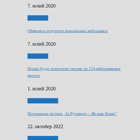
7. юлий 2020
Виберанки
Обявени и резултати покраїнских виберанкох
7. юлий 2020
Виберанки
Нєшка будзе повторене гласанє на 234 виберанкових
местох
1. юлий 2020
Виберанки 2022
Преглашена лїстина „За Руснацох – Желько Ковач”
22. октобер 2022
Виберанки 2022