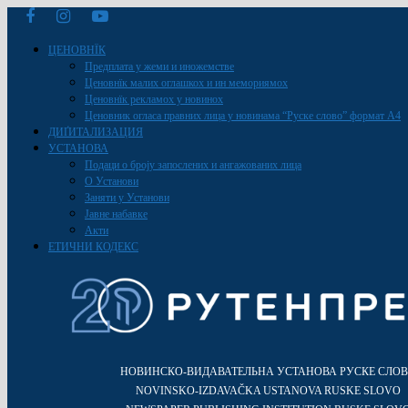
ЦЕНОВНЇК
Предплата у жеми и иножемстве
Ценовнїк малих оглашкох и ин мемориямох
Ценовнїк рекламох у новинох
Ценовник огласа правних лица у новинама “Руске слово” формат A4
ДИҐИТАЛИЗАЦИЯ
УСТАНОВА
Подаци о броју запослених и ангажованих лица
О Установи
Заняти у Установи
Јавне набавке
Акти
ЕТИЧНИ КОДЕКС
НОВИНСКО-ВИДАВАТЕЛЬНА УСТАНОВА РУСКЕ СЛО
NOVINSKO-IZDAVAČKA USTANOVA RUSKE SLOVO