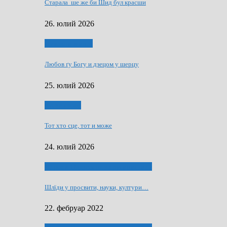
Старала ше же би Шид бул красши
26. юлий 2026
Духовни живот
Любов ґу Богу и дзецом у шерцу
25. юлий 2026
Руске слово
Тот хто сце, тот и може
24. юлий 2026
40 роки Оддзелєня за русинистику
Шлїди у просвити, науки, култури…
22. фебруар 2022