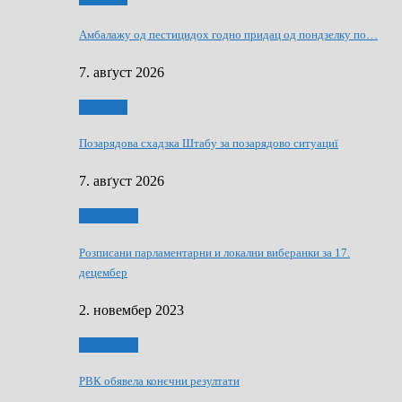
Амбалажу од пестицидох годно придац од пондзелку по…
7. авґуст 2026
Дружтво
Позарядова схадзка Штабу за позарядово ситуациї
7. авґуст 2026
Виберанки
Розписани парламентарни и локални виберанки за 17.
децембер
2. новембер 2023
Виберанки
РВК обявела конєчни резултати