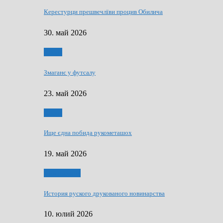
Керестурци прешвечлїви процив Обилича
30. май 2026
Спорт
Змаганє у футсалу
23. май 2026
Спорт
Ище єдна побида рукометашох
19. май 2026
Тижньовнїк
История руского друкованого новинарства
10. юлий 2026