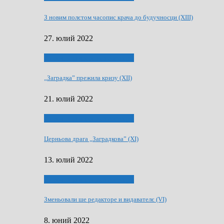
З новим полєтом часопис крача до будучносци (XIII)
27. юлий 2022
75-рочнїца часописа Заградка
„Заградка” прежила кризу (XII)
21. юлий 2022
75-рочнїца часописа Заградка
Церньова драга „Заградкова” (XI)
13. юлий 2022
75-рочнїца часописа Заградка
Зменьовали ше редакторе и видавателє (VI)
8. юний 2022