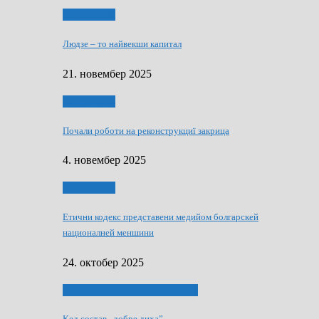
Тижньовнїк
Людзе – то найвекши капитал
21. новембер 2025
Тижньовнїк
Почали роботи на реконструкциї закрица
4. новембер 2025
Тижньовнїк
Етични кодекс представени медийом болгарскей
националней меншини
24. октобер 2025
ЯК (НЄ) СКАПАЛ РОКЕНРОЛ
Кед состав „добре диха”