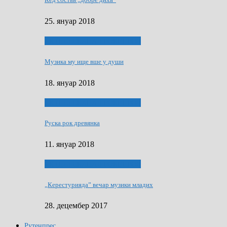
25. януар 2018
ЯК (НЄ) СКАПАЛ РОКЕНРОЛ
Музика му ище вше у души
18. януар 2018
ЯК (НЄ) СКАПАЛ РОКЕНРОЛ
Руска рок древянка
11. януар 2018
ЯК (НЄ) СКАПАЛ РОКЕНРОЛ
„Керестурияда” вечар музики младих
28. децембер 2017
Рутенпрес