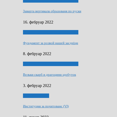
40 роки Оддзелєня за русинистику
Заварта вертикала образованя по руски
16. фебруар 2022
40 роки Оддзелєня за русинистику
Фундамент за розвой нашей заєднїци
8. фебруар 2022
40 роки Оддзелєня за русинистику
Вельки скарб и драгоцини здобуток
3. фебруар 2022
50 РОКИ МАКУ
Институция за почитованє (VI)