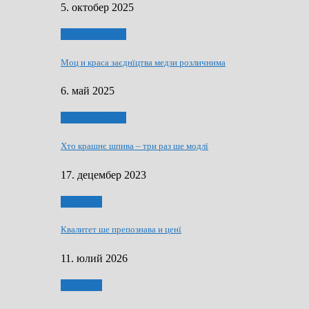
5. октобер 2025
Духовни живот
Моц и краса заєднїцтва медзи розличнима
6. май 2025
Духовни живот
Хто крашнє шпива – три раз ше модлї
17. децембер 2023
Економия
Квалитет ше препознава и ценї
11. юлий 2026
Економия