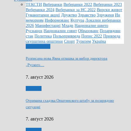
ТЕКСТИ
Виберанки
Виберанки 2022
Виберанки 2023
Виберанки 2024
Виберанки за НС 2022
Вирски живот
Гуманитарни акциї
Дружтво
Здравство
Здруженя
Ин
мемориям
Информованє
Култура
Локални виберанки
2026
Манифестациї
Млади
Националне швето
Руснацох
Национални совит
Образованє
Позарядови
стан
Политика
Польопривреда
Попис 2022
Привреда
скупштина општини
Спорт
Туризем
Україна
Информованє
Розписана нова Явна оглашка за вибор директора
„Руского…
7. авґуст 2026
Дружтво
Отримана схадзка Општинского штабу за позарядово
ситуациї
7. авґуст 2026
Дружтво