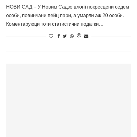
НОВИ САД – У Новим Садзе влонї покресцени седем
особи, повинчани пейц пари, а умарли аж 20 особи.
Коментаруюци тоти статистични податки…