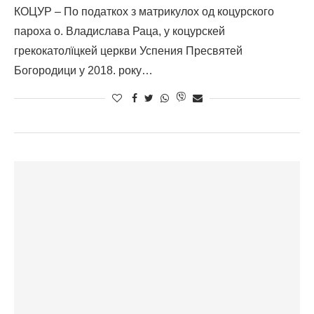
КОЦУР – По податкох з матрикулох од коцурского
пароха о. Владислава Раца, у коцурскей
грекокатолїцкей церкви Успения Пресвятей
Богородици у 2018. року…