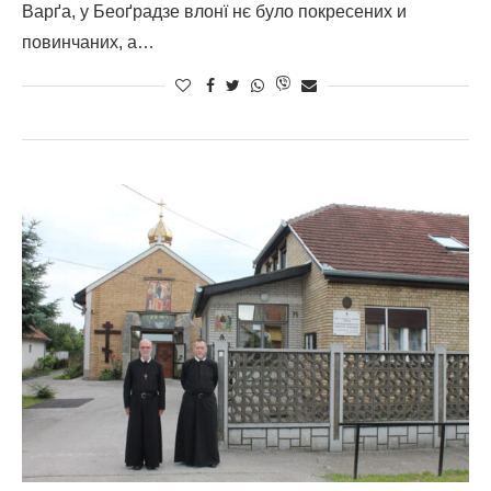
Варґа, у Беоґрадзе влонї нє було покресених и
повинчаних, а…