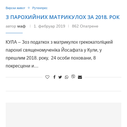
Вирски живот
Рутенпрес
З ПАРОХИЙНИХ МАТРИКУЛОХ ЗА 2018. РОК
автор
маф
1. фебруар 2019
862 Опатрене
КУЛА – Зоз податкох з матрикулох грекокатолїцкей
парохиї священомученїка Йосафата у Кули, у
прешлим 2018. року, 24 особи поховани, 8
покресцени и…