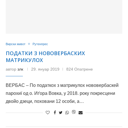
Вирски живот
Рутенпрес
ПОДАТКИ З НОВОВЕРБАСКИХ
МАТРИКУЛОХ
автор
злк
29. януар 2019
824 Опатрене
ВЕРБАС – По податкох з матрикулох нововербаскей
парохиї од о. Иґора Вовка, у 2018. року покресцени
двойо дзеци, поховани 12 особи, а…