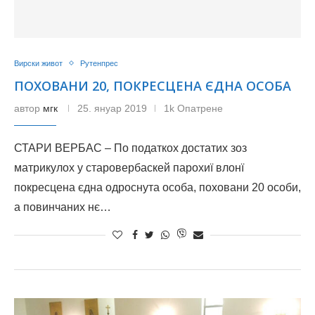
Вирски живот
Рутенпрес
ПОХОВАНИ 20, ПОКРЕСЦЕНА ЄДНА ОСОБА
автор
мгк
25. януар 2019
1k Опатрене
СТАРИ ВЕРБАС – По податкох достатих зоз
матрикулох у старовербаскей парохиї влонї
покресцена єдна одроснута особа, поховани 20 особи,
а повинчаних нє…