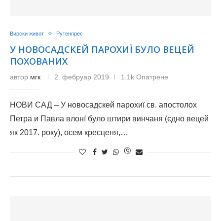
Вирски живот
Рутенпрес
У НОВОСАДСКЕЙ ПАРОХИЇ БУЛО ВЕЦЕЙ
ПОХОВАНИХ
автор
мгк
2. фебруар 2019
1.1k Опатрене
НОВИ САД – У новосадскей парохиї св. апостолох
Петра и Павла влонї було штири винчаня (єдно вецей
як 2017. року), осем кресценя,…