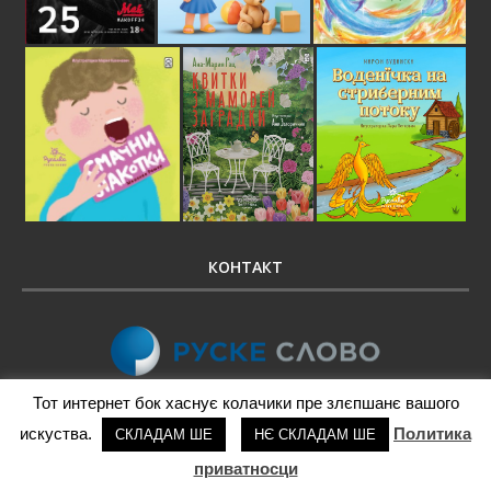
КОНТАКТ
Тот интернет бок хаснує колачики пре злєпшанє вашого
Новинско-видавательна установа „Руске
искуства.
Политика
СКЛАДАМ ШЕ
НЄ СКЛАДАМ ШЕ
слово”
приватносци