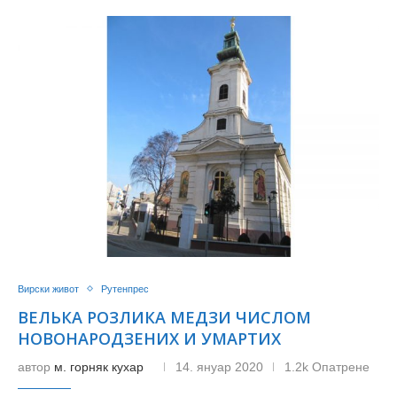
Вирски живот
Рутенпрес
ВЕЛЬКА РОЗЛИКА МЕДЗИ ЧИСЛОМ
НОВОНАРОДЗЕНИХ И УМАРТИХ
автор
м. горняк кухар
14. януар 2020
1.2k Опатрене