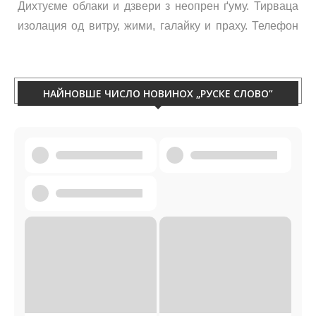
изолация од витру, жими, галайку и праху. Телефон
060/50-88-433.
НАЙНОВШЕ ЧИСЛО НОВИНОХ „РУСКЕ СЛОВО”