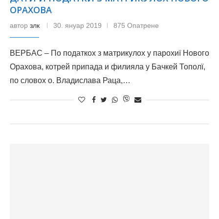
ОРАХОВА
автор
злк
30. януар 2019
875 Опатрене
ВЕРБАС – По податкох з матрикулох у парохиї Нового
Орахова, котрей припада и филияла у Бачкей Тополї,
по словох о. Владислава Раца,…