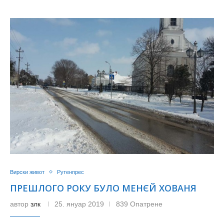
Вирски живот
Рутенпрес
ПРЕШЛОГО РОКУ БУЛО МЕНЄЙ ХОВАНЯ
автор
злк
25. януар 2019
839 Опатрене