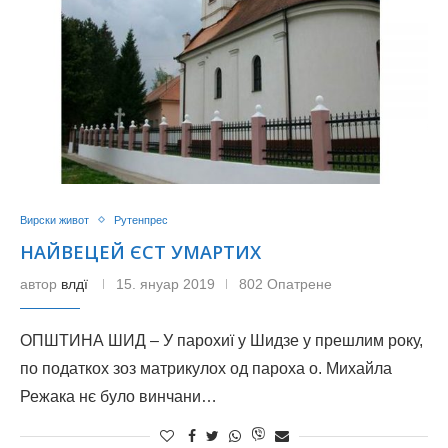
Вирски живот
Рутенпрес
НАЙВЕЦЕЙ ЄСТ УМАРТИХ
автор
влдї
15. януар 2019
802 Опатрене
ОПШТИНА ШИД – У парохиї у Шидзе у прешлим року,
по податкох зоз матрикулох од пароха о. Михайла
Режака нє було винчани…