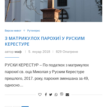
Вирски живот
Рутенпрес
З МАТРИКУЛОХ ПАРОХИЇ У РУСКИМ
КЕРЕСТУРЕ
автор
маф
5. януар 2018
829 Опатрене
РУСКИ КЕРЕСТУР – По податкох з матрикулох
парохиї св. оца Миколая у Руским Керестуре
прешлого, 2017. року, парохия зменшана за 49,
односно…