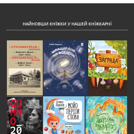
НАЙНОВШИ КНЇЖКИ У НАШЕЙ КНЇЖКАРНЇ