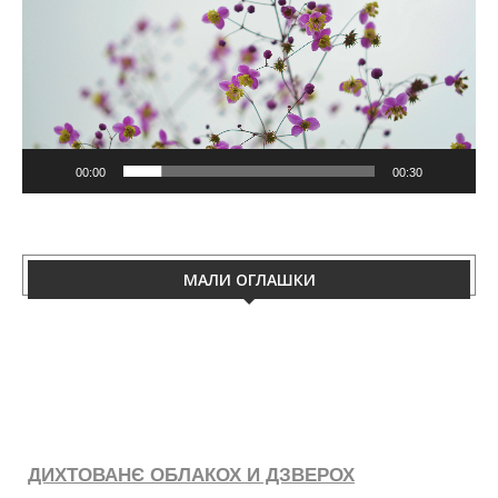
00:00
00:30
МАЛИ ОГЛАШКИ
ДИХТОВАНЄ ОБЛАКОХ И ДЗВЕРОХ
Дихтуєме облаки и дзвери з неопрен ґуму. Тирваца