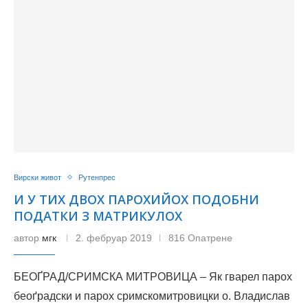
Вирски живот
Рутенпрес
И У ТИХ ДВОХ ПАРОХИЙОХ ПОДОБНИ
ПОДАТКИ З МАТРИКУЛОХ
автор
мгк
2. фебруар 2019
816 Опатрене
БЕОҐРАД/СРИМСКА МИТРOВИЦА – Як гварел парох
беоґрадски и парох сримскомитровицки о. Владислав