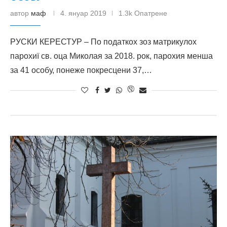
автор
маф
4. януар 2019
1.3k Опатрене
РУСКИ КЕРЕСТУР – По податкох зоз матрикулох
парохиї св. оца Миколая за 2018. рок, парохия менша
за 41 особу, понеже покресцени 37,…