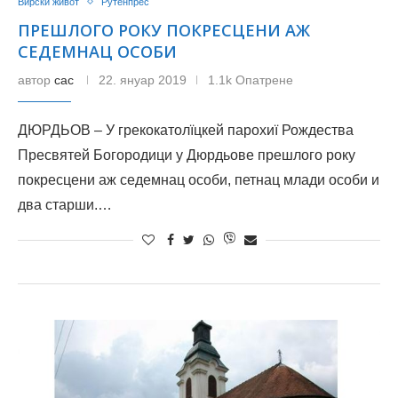
Вирски живот
Рутенпрес
ПРЕШЛОГО РОКУ ПОКРЕСЦЕНИ АЖ
СЕДЕМНАЦ ОСОБИ
автор
сас
22. януар 2019
1.1k Опатрене
ДЮРДЬОВ – У грекокатолїцкей парохиї Рождества
Пресвятей Богородици у Дюрдьове прешлого року
покресцени аж седемнац особи, петнац млади особи и
два старши.…