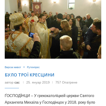
Вирски живот
Рутенпрес
БУЛО ТРОЇ КРЕСЦИНИ
автор
сас
25. януар 2019
757 Опатрене
ҐОСПОДЇНЦИ – У грекокатолїцкей церкви Святого
Архангела Михаїла у Ґосподїнцох у 2018. року було