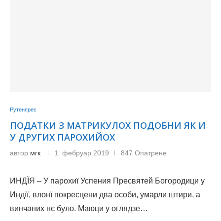
Рутенпрес
ПОДАТКИ З МАТРИКУЛОХ ПОДОБНИ ЯК И
У ДРУГИХ ПАРОХИЙОХ
автор
мгк
1. фебруар 2019
847 Опатрене
ИНДЇЯ – У парохиї Успения Пресвятей Богородици у
Индїї, влонї покресцени два особи, умарли штири, а
винчаних нє було. Маюци у оглядзе…