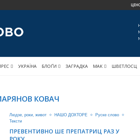
ЦЕН
ПРЕС
УКРАЇНА
БЛОҐИ
ЗАГРАДКА
МАK
ШВЕТЛОСЦ
МАРЯНОВ КОВАЧ
Людзе, роки, живот
НАШО ДОХТОРЕ
Руске слово
Тексти
ПРЕВЕНТИВНО ШЕ ПРЕПАТРИЦ РАЗ У
РОКУ