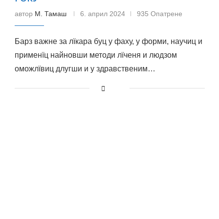
автор
М. Тамаш
6. април 2024
935 Опатрене
Барз важне за лїкара буц у фаху, у форми, научиц и
применїц найновши методи лїченя и людзом
оможлївиц длугши и у здравственим…