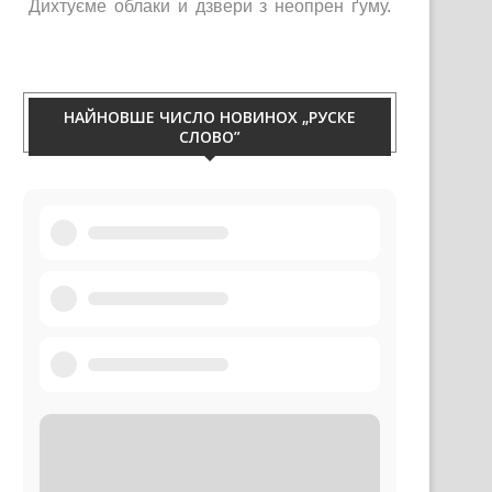
Тирваца изолация од витру, жими, галайку и
праху. Телефон 060/50-88-433.
НАЙНОВШЕ ЧИСЛО НОВИНОХ „РУСКЕ
СЛОВО”