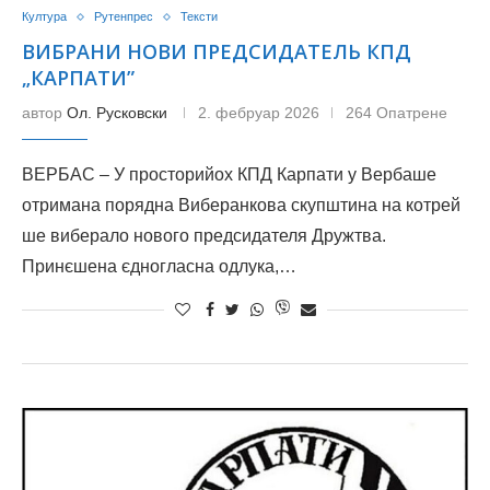
Култура
Рутенпрес
Тексти
ВИБРАНИ НОВИ ПРЕДСИДАТЕЛЬ КПД
„КАРПАТИ”
автор
Ол. Русковски
2. фебруар 2026
264 Опатрене
ВЕРБАС – У просторийох КПД Карпати у Вербаше
отримана порядна Виберанкова скупштина на котрей
ше виберало нового предсидателя Дружтва.
Принєшена єдногласна одлука,…