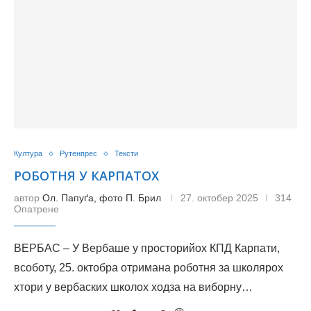
Култура
Рутенпрес
Тексти
РОБОТНЯ У КАРПАТОХ
автор
Ол. Папуґа, фото П. Брил
27. октобер 2025
314
Опатрене
ВЕРБАС – У Вербаше у просторийох КПД Карпати,
всоботу, 25. октобра отримана роботня за школярох
хтори у вербаских школох ходза на виборну…