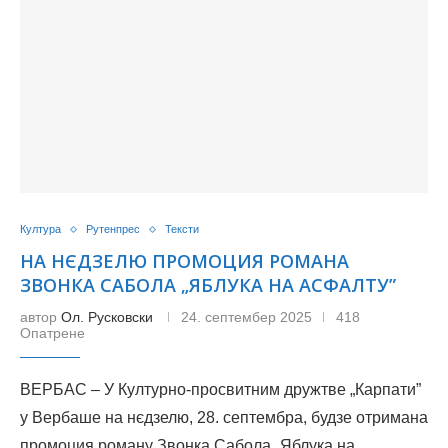
Култура
Рутенпрес
Тексти
НА НЄДЗЕЛЮ ПРОМОЦИЯ РОМАНА
ЗВОНКА САБОЛА „ЯБЛУКА НА АСФАЛТУ”
автор
Ол. Русковски
24. септембер 2025
418
Опатрене
ВЕРБАС – У Културно-просвитним дружтве „Карпати”
у Вербаше на нєдзелю, 28. септембра, будзе отримана
промоция роману Звонка Сабола „Яблука на