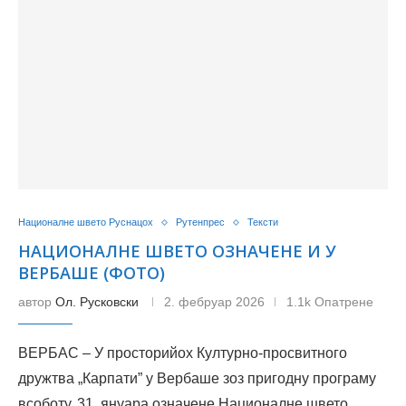
Националне швето Руснацох
Рутенпрес
Тексти
НАЦИОНАЛНЕ ШВЕТО ОЗНАЧЕНЕ И У
ВЕРБАШЕ (ФОТО)
автор
Ол. Русковски
2. фебруар 2026
1.1k Опатрене
ВЕРБАС – У просторийох Културно-просвитного
дружтва „Карпати” у Вербаше зоз пригодну програму
всоботу, 31. януара означене Националне швето