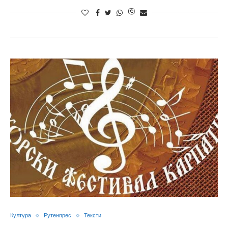
Култура
Рутенпрес
Тексти