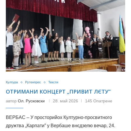
Култура
Рутенпрес
Тексти
ОТРИМАНИ КОНЦЕРТ „ПРИВИТ ЛЄТУ”
автор
Ол. Русковски
28. май 2026
145 Опатрене
ВЕРБАС – У просторийох Културно-просвитного
дружтва „Карпати” у Вербаше внєдзелю вечар, 24.