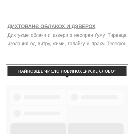
ДИХТОВАНЄ ОБЛАКОХ И ДЗВЕРОХ
Дихтуєме облаки и дзвери з неопрен ґуму. Тирваца
изолация од витру, жими, галайку и праху. Телефон
060/50-88-433.
НАЙНОВШЕ ЧИСЛО НОВИНОХ „РУСКЕ СЛОВО”