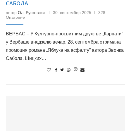
САБОЛА
автор
Ол. Русковски
30. септембер 2025
328
Опатрене
ВЕРБАС – У Културно-просвитним дружтве „Карпати”
у Вербаше внєдзелю вечар, 28. септембра отримана
промоция романа „Яблука на асфалту” автора Звонка
Сабола. Шицких…