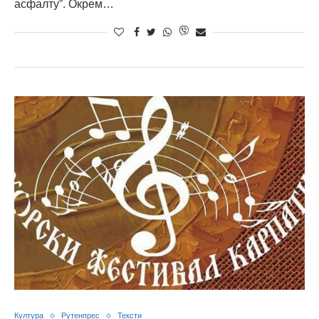
асфалту”. Окрем…
Култура
Рутенпрес
Тексти