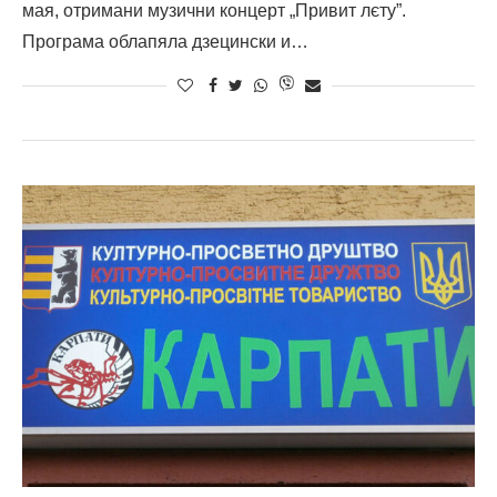
мая, отримани музични концерт „Привит лєту”.
Програма облапяла дзецински и…