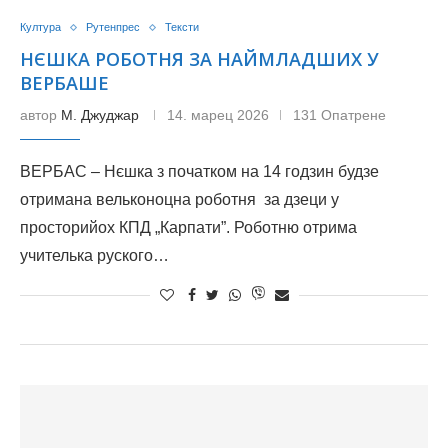
Култура
Рутенпрес
Тексти
НЄШКА РОБОТНЯ ЗА НАЙМЛАДШИХ У
ВЕРБАШЕ
автор
М. Джуджар
14. марец 2026
131 Опатрене
ВЕРБАС – Нєшка з початком на 14 годзин будзе
отримана вельконоцна роботня за дзеци у
просторийох КПД „Карпати”. Роботню отрима
учителька руского…