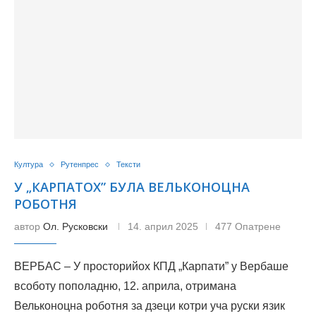
Култура
Рутенпрес
Тексти
У „КАРПАТОХ” БУЛА ВЕЛЬКОНОЦНА
РОБОТНЯ
автор
Ол. Русковски
14. април 2025
477 Опатрене
ВЕРБАС – У просторийох КПД „Карпати” у Вербаше
всоботу пополадню, 12. априла, отримана
Вельконоцна роботня за дзеци котри уча руски язик