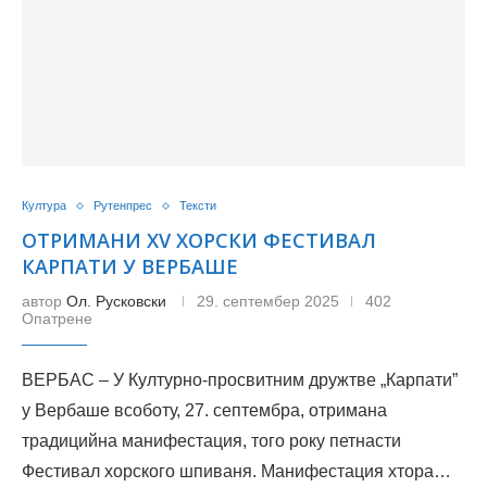
Култура
Рутенпрес
Тексти
ОТРИМАНИ XV ХОРСКИ ФЕСТИВАЛ
КАРПАТИ У ВЕРБАШЕ
автор
Ол. Русковски
29. септембер 2025
402
Опатрене
ВЕРБАС – У Културно-просвитним дружтве „Карпати”
у Вербаше всоботу, 27. септембра, отримана
традицийна манифестация, того року петнасти
Фестивал хорского шпиваня. Манифестация хтора…