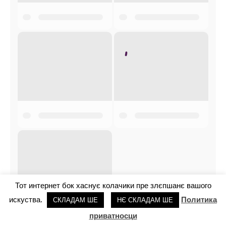
Тот интернет бок хаснує колачики пре злєпшанє вашого
искуства.
Политика
СКЛАДАМ ШЕ
НЄ СКЛАДАМ ШЕ
приватносци