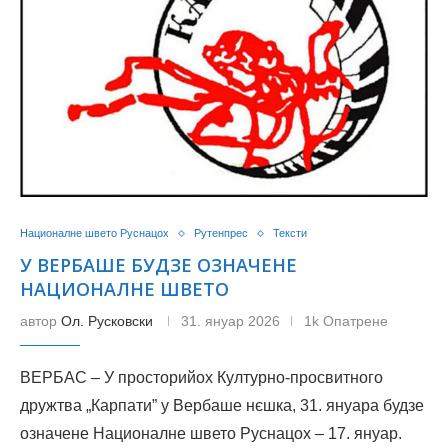
Националне швето Руснацох
Рутенпрес
Тексти
У ВЕРБАШЕ БУДЗЕ ОЗНАЧЕНЕ
НАЦИОНАЛНЕ ШВЕТО
автор
Ол. Русковски
31. януар 2026
1k Опатрене
ВЕРБАС – У просторийох Културно-просвитного
дружтва „Карпати” у Вербаше нєшка, 31. януара будзе
означене Националне швето Руснацох – 17. януар.