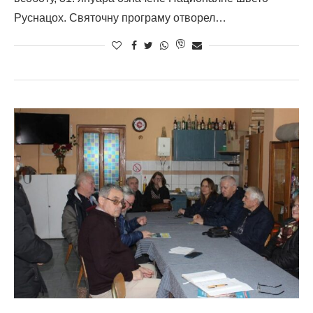
Руснацох. Святочну програму отворел…