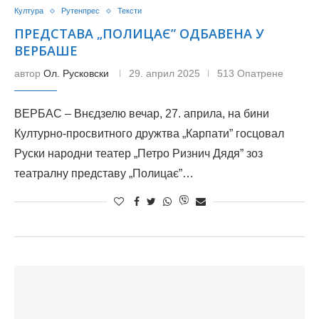
Култура
Рутенпрес
Тексти
ПРЕДСТАВА „ПОЛИЦАЄ” ОДБАВЕНА У
ВЕРБАШЕ
автор
Ол. Русковски
29. април 2025
513 Опатрене
ВЕРБАС – Внєдзелю вечар, 27. априла, на бини
Културно-просвитного дружтва „Карпати” госцовал
Руски народни театер „Петро Ризнич Дядя” зоз
театралну представу „Полицає”…