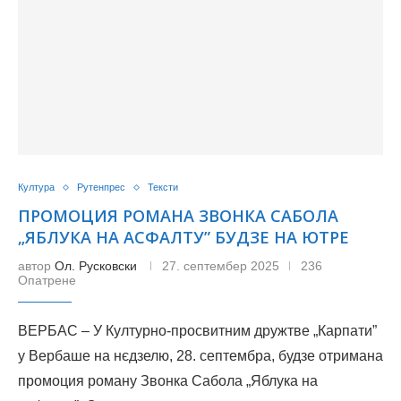
Култура
Рутенпрес
Тексти
ПРОМОЦИЯ РОМАНА ЗВОНКА САБОЛА
„ЯБЛУКА НА АСФАЛТУ” БУДЗЕ НА ЮТРЕ
автор
Ол. Русковски
27. септембер 2025
236
Опатрене
ВЕРБАС – У Културно-просвитним дружтве „Карпати”
у Вербаше на нєдзелю, 28. септембра, будзе отримана
промоция роману Звонка Сабола „Яблука на