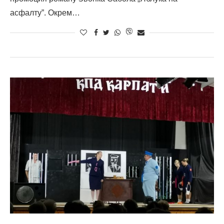
асфалту”. Окрем…