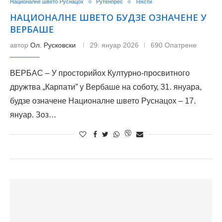
Националне швето Руснацох
Рутенпрес
Тексти
НАЦИОНАЛНЕ ШВЕТО БУДЗЕ ОЗНАЧЕНЕ У
ВЕРБАШЕ
автор
Ол. Русковски
29. януар 2026
690 Опатрене
ВЕРБАС – У просторийох Културно-просвитного
дружтва „Карпати” у Вербаше на соботу, 31. януара,
будзе означене Националне швето Руснацох – 17.
януар. Зоз…