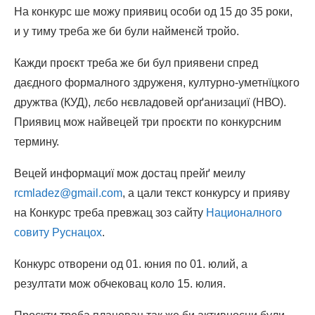
На конкурс ше можу приявиц особи од 15 до 35 роки,
и у тиму треба же би були найменєй тройо.
Кажди проєкт треба же би бул приявени спред
даєдного формалного здруженя, културно-уметнїцкого
дружтва (КУД), лєбо нєвладовей орґанизациї (НВО).
Приявиц мож найвецей три проєкти по конкурсним
термину.
Вецей информациї мож достац прейґ меилу
rcmladez@gmail.com
, а цали текст конкурсу и прияву
на Конкурс треба превжац зоз сайту
Националного
совиту Руснацох
.
Конкурс отворени од 01. юния по 01. юлий, а
резултати мож обчековац коло 15. юлия.