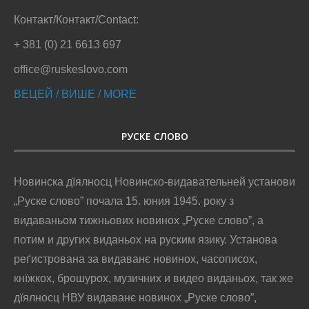
Контакт/Контакт/Contact:
+ 381 (0) 21 6613 697
office@ruskeslovo.com
ВЕЦЕЙ / ВИШЕ / MORE
РУСКЕ СЛОВО
Новинска дїялносц Новинско-видавательней установи
„Руске слово” почала 15. юния 1945. року з
видаваньом тижньових новинох „Руске слово”, а
потим и других виданьох на руским язику. Установа
реґистрована за видаванє новинох, часописох,
кнїжкох, брошурох, музичних и видео виданьох, так же
дїялносц НВУ видаванє новинох „Руске слово”,