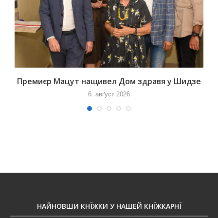
Премиєр Мацут нащивел Дом здравя у Шидзе
6. авґуст 2026
НАЙНОВШИ КНЇЖКИ У НАШЕЙ КНЇЖКАРНЇ