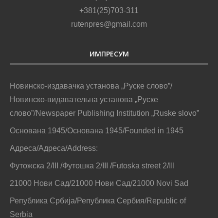
+381(25)703-311
rutenpres@gmail.com
ИМПРЕСУМ
Новинско-издавачка установа „Руске слово”/
Новинско-видавательна установа „Руске
слово”/Newspaper Publishing Institution „Ruske slovo”
Основана 1945/Основана 1945/Founded in 1945
Адреса/Адреса/Address:
Футожска 2/III /Футошка 2/III /Futoska street 2/III
21000 Нови Сад/21000 Нови Сад/21000 Novi Sad
Република Србија/Република Сербия/Republic of
Serbia