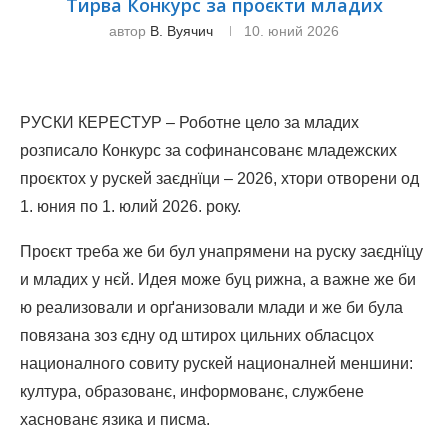
Тирва Конкурс за проєкти младих
автор
В. Вуячич
10. юний 2026
РУСКИ КЕРЕСТУР – Роботне цело за младих
розписало Кoнкурс за софинансованє младежских
проєктох у рускей заєднїци – 2026, хтори отворени од
1. юния по 1. юлий 2026. року.
Проєкт треба же би бул унапрямени на руску заєднїцу
и младих у нєй. Идея може буц рижна, а важне же би
ю реализовали и орґанизовали млади и же би була
повязана зоз єдну од штирох цильних обласцох
националного совиту рускей националней меншини:
култура, образованє, информованє, службене
хаснованє язика и писма.