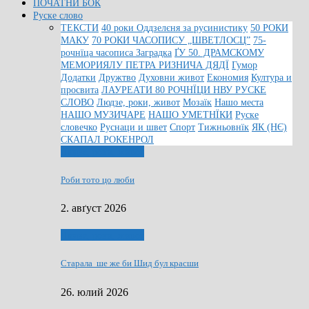
ПОЧАТНИ БОК
Руске слово
ТЕКСТИ
40 роки Оддзелєня за русинистику
50 РОКИ
МАКУ
70 РОКИ ЧАСОПИСУ „ШВЕТЛОСЦ”
75-
рочнїца часописа Заградка
ҐУ 50. ДРАМСКОМУ
МЕМОРИЯЛУ ПЕТРА РИЗНИЧА ДЯДЇ
Гумор
Додатки
Дружтво
Духовни живот
Економия
Култура и
просвита
ЛАУРЕАТИ 80 РОЧНЇЦИ НВУ РУСКЕ
СЛОВО
Людзе, роки, живот
Мозаїк
Нашо места
НАШО МУЗИЧАРЕ
НАШО УМЕТНЇКИ
Руске
словечко
Руснаци и швет
Спорт
Тижньовнїк
ЯК (НЄ)
СКАПАЛ РОКЕНРОЛ
Людзе, роки, живот
Роби тото цо люби
2. авґуст 2026
Людзе, роки, живот
Старала ше же би Шид бул красши
26. юлий 2026