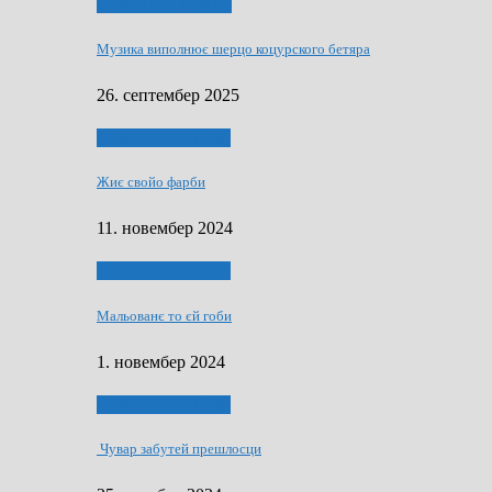
НАШО МУЗИЧАРЕ
Музика виполнює шерцо коцурского бетяра
26. септембер 2025
НАШО УМЕТНЇКИ
Жиє свойо фарби
11. новембер 2024
НАШО УМЕТНЇКИ
Мальованє то єй гоби
1. новембер 2024
НАШО УМЕТНЇКИ
Чувар забутей прешлосци