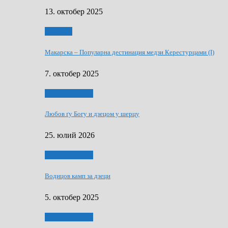
13. октобер 2025
Дружтво
Макарскa – Популарна дестинация медзи Керестурцами (I)
7. октобер 2025
Духовни живот
Любов ґу Богу и дзецом у шерцу
25. юлий 2026
Духовни живот
Водицов камп за дзеци
5. октобер 2025
Духовни живот