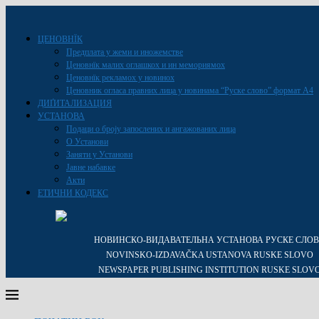
ЦЕНОВНЇК
Предплата у жеми и иножемстве
Ценовнїк малих оглашкох и ин мемориямох
Ценовнїк рекламох у новинох
Ценовник огласа правних лица у новинама “Руске слово” формат A4
ДИҐИТАЛИЗАЦИЯ
УСТАНОВА
Подаци о броју запослених и ангажованих лица
О Установи
Заняти у Установи
Јавне набавке
Акти
ЕТИЧНИ КОДЕКС
НОВИНСКО-ВИДАВАТЕЛЬНА УСТАНОВА РУСКЕ СЛО
NOVINSKO-IZDAVAČKA USTANOVA RUSKE SLOVO
NEWSPAPER PUBLISHING INSTITUTION RUSKE SLOV