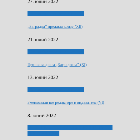
27. юлий 2022
75-рочнїца часописа Заградка
„Заградка” прежила кризу (XII)
21. юлий 2022
75-рочнїца часописа Заградка
Церньова драга „Заградкова” (XI)
13. юлий 2022
75-рочнїца часописа Заградка
Зменьовали ше редакторе и видавателє (VI)
8. юний 2022
ҐУ 50. ДРАМСКОМУ МЕМОРИЯЛУ ПЕТРА
РИЗНИЧА ДЯДЇ