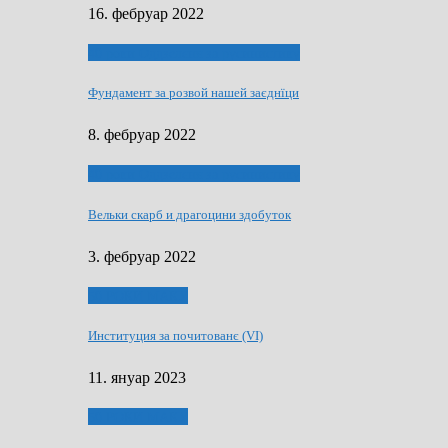
16. фебруар 2022
40 роки Оддзелєня за русинистику
Фундамент за розвой нашей заєднїци
8. фебруар 2022
40 роки Оддзелєня за русинистику
Вельки скарб и драгоцини здобуток
3. фебруар 2022
50 РОКИ МАКУ
Институция за почитованє (VI)
11. януар 2023
50 РОКИ МАКУ