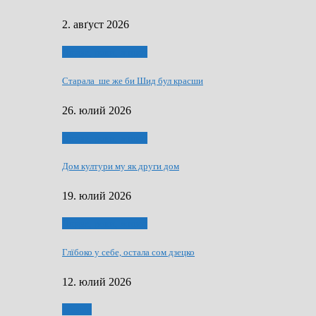
2. авґуст 2026
Людзе, роки, живот
Старала ше же би Шид бул красши
26. юлий 2026
Людзе, роки, живот
Дом култури му як други дом
19. юлий 2026
Людзе, роки, живот
Глїбоко у себе, остала сом дзецко
12. юлий 2026
Мозаїк