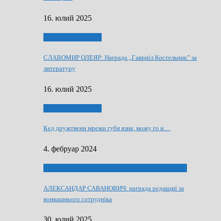
16. юлий 2025
Култура и просвита
СЛАВОМИР ОЛЕЯР: Награда „Гавриїл Костельник” за
литературу
16. юлий 2025
Култура и просвита
Кед дружтвени мрежи губя язик, можу го и…
4. фебруар 2024
ЛАУРЕАТИ 80 РОЧНЇЦИ НВУ РУСКЕ СЛОВО
АЛЕКСАНДАР САВАНОВИЧ: награда редакциї за
вонкашнього сотруднїка
30. юлий 2025