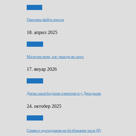
Додатки
Окремна файта щесца
18. април 2025
Дружтво
Малочислени, алє тварди як орех
17. януар 2026
Дружтво
Дзень ошлєбодзеня означени и у Дюрдьове
24. октобер 2025
Дружтво
Символ здогадованя на безбрижни часи (II)