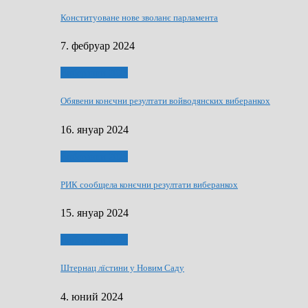
Конституоване нове зволанє парламентa
7. фебруар 2024
Виберанки 2023
Обявени конєчни резултати войводянских виберанкох
16. януар 2024
Виберанки 2023
РИК сообщела конєчни резултати виберанкох
15. януар 2024
Виберанки 2024
Штернац лїстини у Новим Саду
4. юний 2024