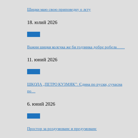
Шицки маю свою приповедку о лєту
18. юлий 2026
Мозаїк
Важни шицки колєчка же би годзинка добре робела……
11. юний 2026
Мозаїк
ШКОЛА „ПЕТРО КУЗМЯК”: Єдина по руски, сучасна
по…
6. юний 2026
Мозаїк
Простор за роздумованє и предумованє