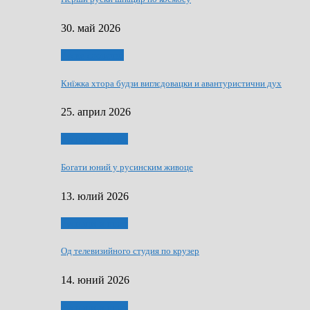
30. май 2026
Руске словечко
Кнїжка хтора будзи виглєдовацки и авантуристични дух
25. април 2026
Руснаци и швет
Богати юний у русинским живоце
13. юлий 2026
Руснаци и швет
Од телевизийного студия по крузер
14. юний 2026
Руснаци и швет