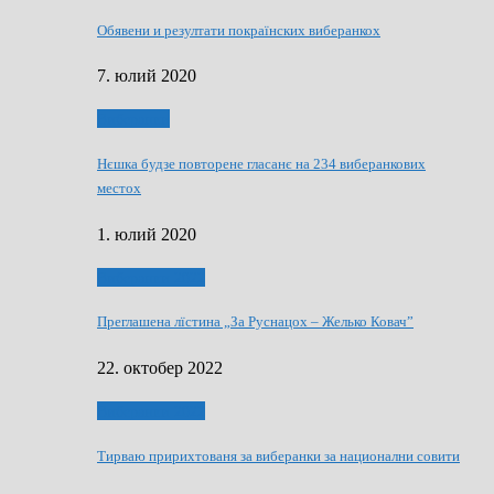
Обявени и резултати покраїнских виберанкох
7. юлий 2020
Виберанки
Нєшка будзе повторене гласанє на 234 виберанкових
местох
1. юлий 2020
Виберанки 2022
Преглашена лїстина „За Руснацох – Желько Ковач”
22. октобер 2022
Виберанки 2022
Тирваю пририхтованя за виберанки за национални совити