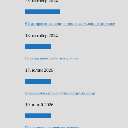
25. октобер 2024
НАШО УМЕТНЇКИ
Єй малярство сучасне, интимне, виглєдовацки валушне
18. октобер 2024
Руске словечко
Приклад знаня, роботи и доброти
17. юлий 2026
Руске словечко
Приповедки хтори путую од етру по папер
19. юний 2026
Руске словечко
Перши руски шпацир по космосу