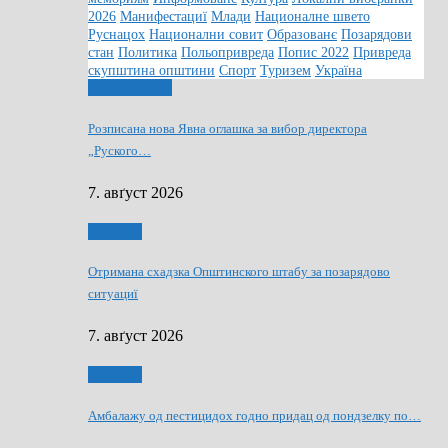
2026
Манифестациї
Млади
Националне швето
Руснацох
Национални совит
Образованє
Позарядови
стан
Политика
Польопривреда
Попис 2022
Привреда
скупштина општини
Спорт
Туризем
Україна
Информованє
Розписана нова Явна оглашка за вибор директора
„Руского…
7. авґуст 2026
Дружтво
Отримана схадзка Општинского штабу за позарядово
ситуациї
7. авґуст 2026
Дружтво
Амбалажу од пестицидох годно придац од пондзелку по…