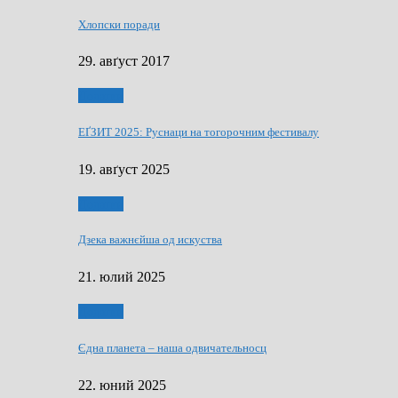
Хлопски поради
29. авґуст 2017
Додатки
ЕҐЗИТ 2025: Руснаци на тогорочним фестивалу
19. авґуст 2025
Додатки
Дзека важнєйша од искуства
21. юлий 2025
Додатки
Єдна планета – наша одвичательносц
22. юний 2025