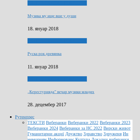
ЯК (НЄ) СКАПАЛ РОКЕНРОЛ
Музика му ище вше у души
18. януар 2018
ЯК (НЄ) СКАПАЛ РОКЕНРОЛ
Руска рок древянка
11. януар 2018
ЯК (НЄ) СКАПАЛ РОКЕНРОЛ
„Керестурияда” вечар музики младих
28. децембер 2017
Рутенпрес
ТЕКСТИ
Виберанки
Виберанки 2022
Виберанки 2023
Виберанки 2024
Виберанки за НС 2022
Вирски живот
Гуманитарни акциї
Дружтво
Здравство
Здруженя
Ин
мемориям
Информованє
Култура
Локални виберанки