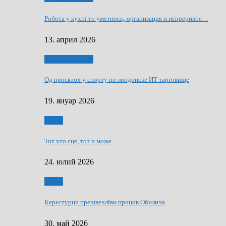
Робота у кухнї то уметносц, орґанизация и нєпреривне…
13. април 2026
Руснаци и швет
Од проєктох у спорту по лондонске ИТ тарґовище
19. януар 2026
Спорт
Тот хто сце, тот и може
24. юлий 2026
Спорт
Керестурци прешвечлїви процив Обилича
30. май 2026