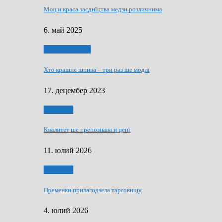
Моц и краса заєднїцтва медзи розличнима
6. май 2025
Духовни живот
Хто крашнє шпива – три раз ше модлї
17. децембер 2023
Економия
Квалитет ше препознава и ценї
11. юлий 2026
Економия
Пременки прилагодзела тарґовищу
4. юлий 2026