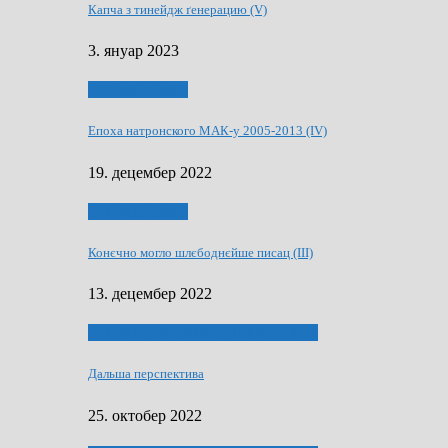
Капча з тинейдж ґенерацию (V)
3. януар 2023
50 РОКИ МАКУ
Епоха натронского МАК-у 2005-2013 (IV)
19. децембер 2022
50 РОКИ МАКУ
Конєчно могло шлєбоднєйше писац (III)
13. децембер 2022
70 РОКИ ЧАСОПИСУ „ШВЕТЛОСЦ”
Дальша перспектива
25. октобер 2022