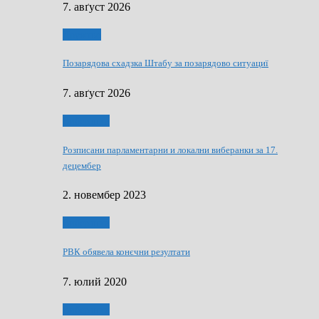
7. авґуст 2026
Дружтво
Позарядова схадзка Штабу за позарядово ситуациї
7. авґуст 2026
Виберанки
Розписани парламентарни и локални виберанки за 17.
децембер
2. новембер 2023
Виберанки
РВК обявела конєчни резултати
7. юлий 2020
Виберанки