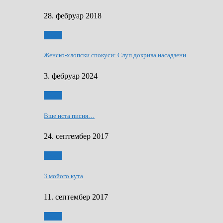
28. фебруар 2018
Гумор
Женско-хлопски спокуси: Слуп докрива насадзени
3. фебруар 2024
Гумор
Вше иста писня…
24. септембер 2017
Гумор
З мойого кута
11. септембер 2017
Гумор