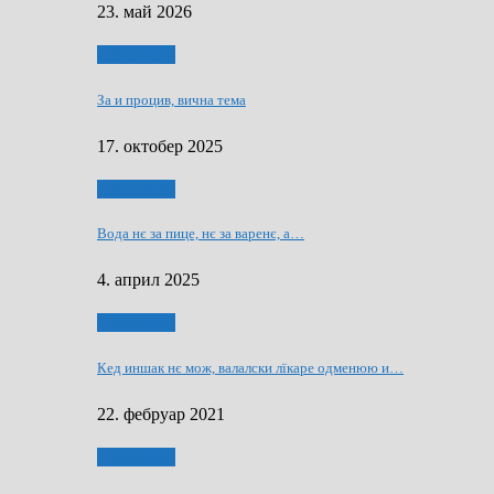
23. май 2026
Нашо места
За и процив, вична тема
17. октобер 2025
Нашо места
Вода нє за пице, нє за варeнє, a…
4. април 2025
Нашо места
Кед иншак нє мож, валалски лїкаре одменюю и…
22. фебруар 2021
Нашо места