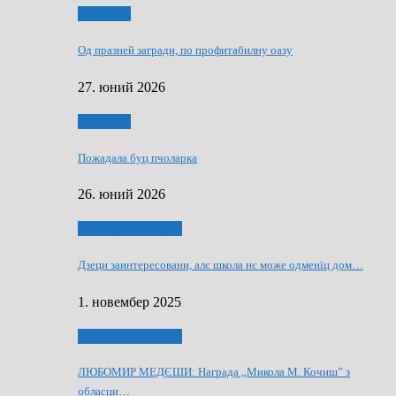
Економия
Од празней загради, по профитабилну оазу
27. юний 2026
Економия
Пожадала буц пчоларка
26. юний 2026
Култура и просвита
Дзеци заинтересовани, алє школа нє може одменїц дом…
1. новембер 2025
Култура и просвита
ЛЮБОМИР МЕДЄШИ: Награда „Микола М. Кочиш” з
обласци…