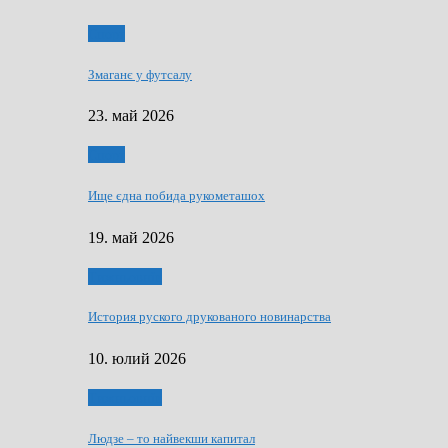
Спорт
Змаганє у футсалу
23. май 2026
Спорт
Ище єдна побида рукометашох
19. май 2026
Тижньовнїк
История руского друкованого новинарства
10. юлий 2026
Тижньовнїк
Людзе – то найвекши капитал