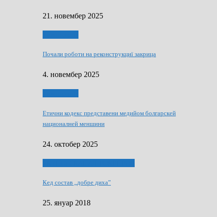
21. новембер 2025
Тижньовнїк
Почали роботи на реконструкциї закрица
4. новембер 2025
Тижньовнїк
Етични кодекс представени медийом болгарскей
националней меншини
24. октобер 2025
ЯК (НЄ) СКАПАЛ РОКЕНРОЛ
Кед состав „добре диха”
25. януар 2018