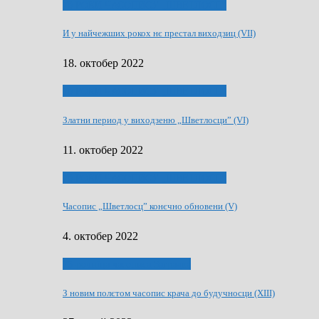
70 РОКИ ЧАСОПИСУ „ШВЕТЛОСЦ”
И у найчежших рокох нє престал виходзиц (VII)
18. октобер 2022
70 РОКИ ЧАСОПИСУ „ШВЕТЛОСЦ”
Златни период у виходзеню „Шветлосци” (VI)
11. октобер 2022
70 РОКИ ЧАСОПИСУ „ШВЕТЛОСЦ”
Часопис „Шветлосц” конєчно обновени (V)
4. октобер 2022
75-рочнїца часописа Заградка
З новим полєтом часопис крача до будучносци (XIII)