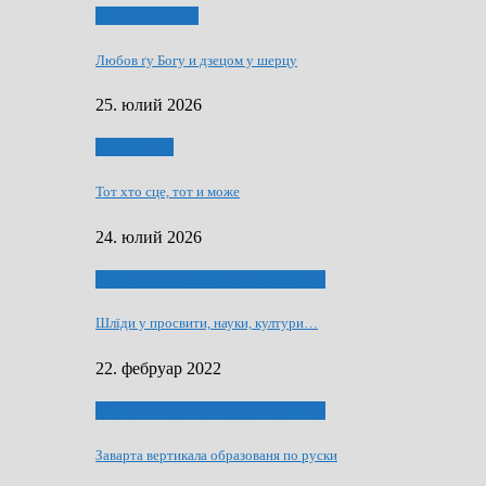
Духовни живот
Любов ґу Богу и дзецом у шерцу
25. юлий 2026
Руске слово
Тот хто сце, тот и може
24. юлий 2026
40 роки Оддзелєня за русинистику
Шлїди у просвити, науки, култури…
22. фебруар 2022
40 роки Оддзелєня за русинистику
Заварта вертикала образованя по руски