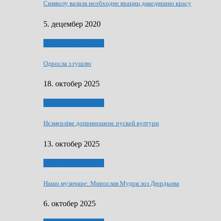
Символу валала нєобходне врациц дакедишню красу
5. децембер 2020
НАШО МУЗИЧАРЕ
Одросла з гушлю
18. октобер 2025
НАШО МУЗИЧАРЕ
Нєзмерлїве доприношенє рускей култури
13. октобер 2025
НАШО МУЗИЧАРЕ
Нашо музичаре: Мирослав Мудри зоз Дюрдьова
6. октобер 2025