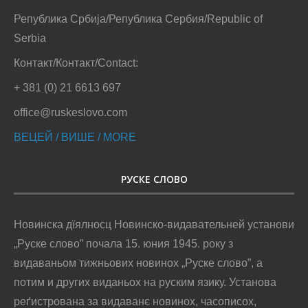
Република Србија/Република Сербия/Republic of
Serbia
Контакт/Контакт/Contact:
+ 381 (0) 21 6613 697
office@ruskeslovo.com
ВЕЦЕЙ / ВИШЕ / MORE
РУСКЕ СЛОВО
Новинска дїялносц Новинско-видавательней установи
„Руске слово” почала 15. юния 1945. року з
видаваньом тижньових новинох „Руске слово”, а
потим и других виданьох на руским язику. Установа
реґистрована за видаванє новинох, часописох,