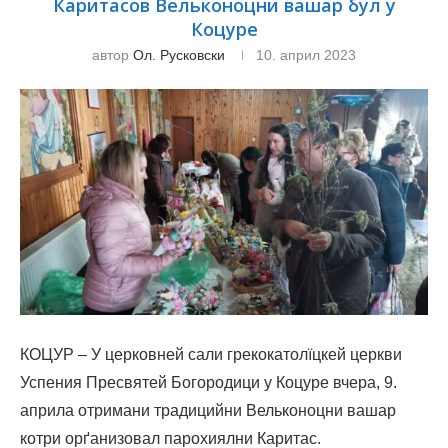
Каритасов Вельконоцни вашар бул у
Коцуре
автор
Ол. Русковски
10. април 2023
КОЦУР – У церковней сали грекокатолїцкей церкви
Успения Пресвятей Богородици у Коцуре вчера, 9.
априла отримани традицийни Вельконоцни вашар
котри орґанизовал парохиялни Каритас.