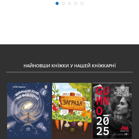
НАЙНОВШИ КНЇЖКИ У НАШЕЙ КНЇЖКАРНЇ