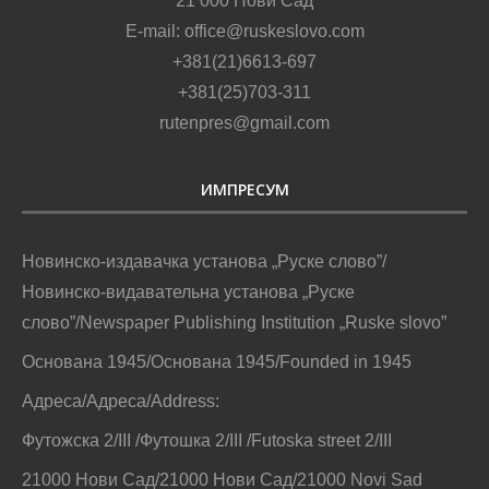
21 000 Нови Сад
E-mail: office@ruskeslovo.com
+381(21)6613-697
+381(25)703-311
rutenpres@gmail.com
ИМПРЕСУМ
Новинско-издавачка установа „Руске слово”/
Новинско-видавательна установа „Руске
слово”/Newspaper Publishing Institution „Ruske slovo”
Основана 1945/Основана 1945/Founded in 1945
Адреса/Адреса/Address:
Футожска 2/III /Футошка 2/III /Futoska street 2/III
21000 Нови Сад/21000 Нови Сад/21000 Novi Sad