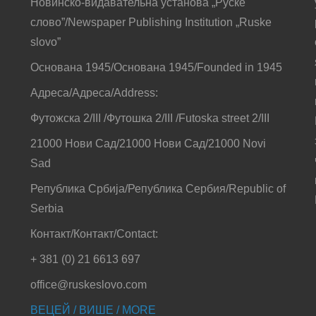
Новинско-видавательна установа „Руске
слово”/Newspaper Publishing Institution „Ruske
slovo”
Основана 1945/Основана 1945/Founded in 1945
Адреса/Адреса/Address:
Футожска 2/III /Футошка 2/III /Futoska street 2/III
21000 Нови Сад/21000 Нови Сад/21000 Novi
Sad
Република Србија/Република Сербия/Republic of
Serbia
Контакт/Контакт/Contact:
+ 381 (0) 21 6613 697
office@ruskeslovo.com
ВЕЦЕЙ / ВИШЕ / MORE