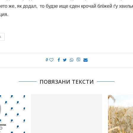
ето же, як додал, то будзе ище єден крочай блїжей ґу хвиль
ция.
А
0
ПОВЯЗАНИ ТЕКСТИ