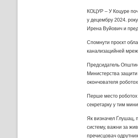
КОЦУР – У Коцуре поч
у децембру 2024. рок
Ирена Вуйович и пре
Спомнути проєкт обла
канализацийней мрежи
Предсидатель Општини
Министерства защити ж
окончователя роботох
Перше место роботох 
секретарку у тим мин
Як визначел Ґлушац, 
систему, важни за жи
пречисцовач одрутних