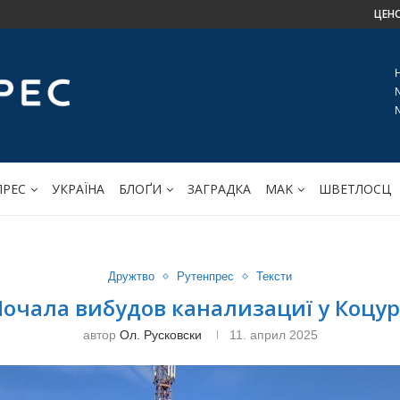
ЦЕН
ПРЕС
УКРАЇНА
БЛОҐИ
ЗАГРАДКА
МАK
ШВЕТЛОСЦ
Дружтво
Рутенпрес
Тексти
Почала вибудов канализациї у Коцур
автор
Ол. Русковски
11. април 2025