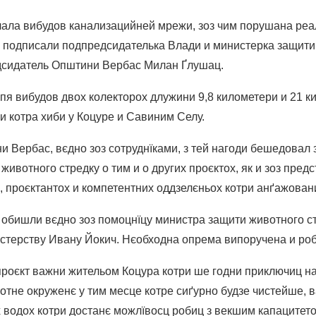
ала вибудов канализацийней мрежи, зоз чим порушана реа
у подписали подпредсидателька Влади и министерка защити
дсидатель Општини Вербас Милан Ґлушац.
пя вибудов двох колекторох длужини 9,8 километери и 21 
 котра хиби у Коцуре и Савиним Селу.
 Вербас, вєдно зоз сотруднїками, з тей нагоди бешедовал 
ивотного стредку о тим и о других проєктох, як и зоз пред
, проєктантох и компетентних оддзелєньох котри анґажовани
обишли вєдно зоз помоцнїцу министра защити животного с
истерству Ивану Йокич. Нєобходна опрема випоручена и роб
проєкт важни жительом Коцура котри ше годни приключиц н
вотне окруженє у тим месце котре сиґурно будзе чистейше, 
 водох котри достанє можлївосц робиц з векшим капацитето