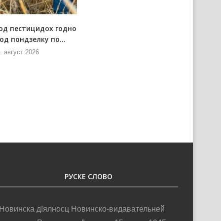
од пестицидох годно
Позарядова схадзка Штабу за
од пондзелку по...
позарядово ситуациї
. авґуст 2026
7. авґуст 2026
РУСКЕ СЛОВО
Новинска дїялносц Новинско-видавательней