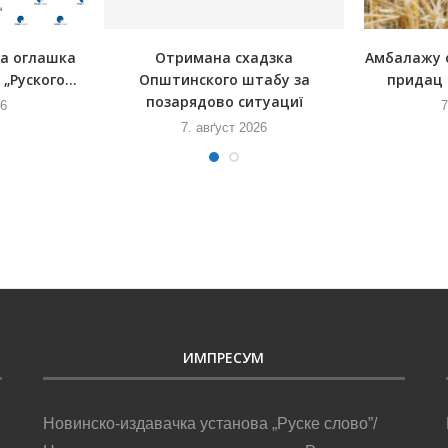
на оглашка
Отримана схадзка
Амбалажу 
„Руского...
Општинского штабу за
придац 
позарядово ситуациї
26
7
7. авґуст 2026
ИМПРЕСУМ
Новинско-издавачка установа „Руске слово”/