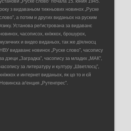
установи „Руске слово” почала 15. юния 1945.
року з видаваньом тижньових новинох „Руске
слово”, а потим и других виданьох на руским
язику. Установа реґистрована за видаванє
новинох, часописох, кнїжкох, брошурох,
музичних и видео виданьох, так же дїялносц
НВУ видаванє новинох „Руске слово”, часопису
за дзеци „Заградка”, часопису за младих „МАК”,
часопису за литературу и културу „Шветлосц”,
кнїжкох и интернет виданьох, як цо то и єй
Новинска аґенция „Рутенпрес”.