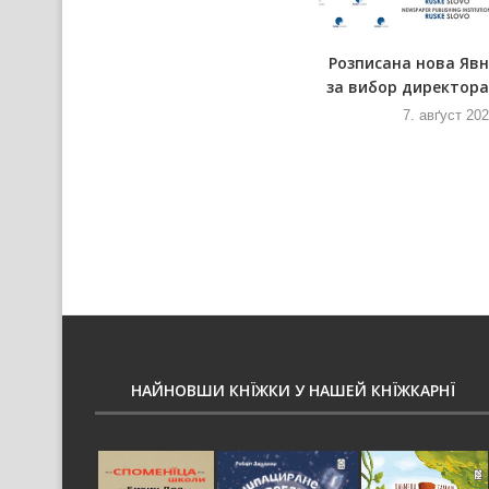
а
Пре африцку чуму одказана и
Розписана нова Яв
Ловарска ґулашияда
за вибор директора 
7. авґуст 2026
7. авґуст 20
НАЙНОВШИ КНЇЖКИ У НАШЕЙ КНЇЖКАРНЇ