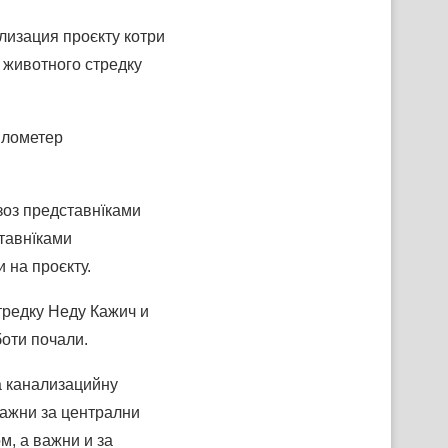
лизация проєкту котри
 животного стредку
километер
зоз представнїками
ставнїками
 на проєкту.
тредку Неду Кажич и
оти почали.
а канализацийну
важни за централни
м, а важни и за