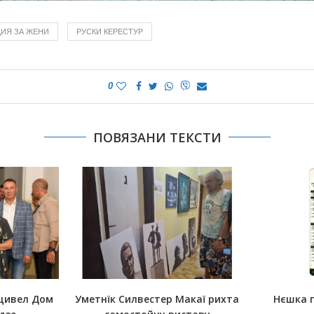
ЦИЯ ЗА ЖЕНИ
РУСКИ КЕРЕСТУР
0
ПОВЯЗАНИ ТЕКСТИ
щивел Дом
Уметнїк Силвестер Макаї рихта
Нєшка 