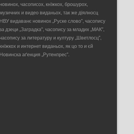
новинох, часописох, кнїжкох, брошурох,
музичних и видео виданьох, так же дїялносц
НВУ видаванє новинох „Руске слово”, часопису
за дзеци „Заградка”, часопису за младих „МАК”,
часопису за литературу и културу „Шветлосц”,
кнїжкох и интернет виданьох, як цо то и єй
Новинска аґенция „Рутенпрес”.