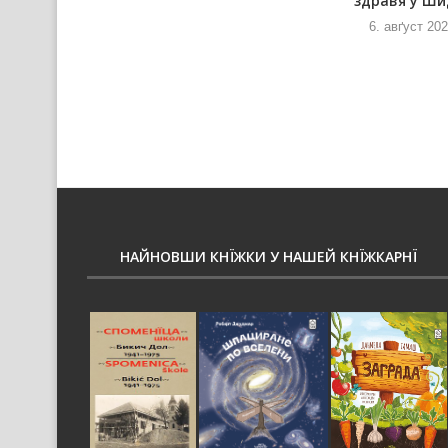
здравя у Ши
6. авґуст 2026
и
6. авґуст 20
НАЙНОВШИ КНЇЖКИ У НАШЕЙ КНЇЖКАРНЇ