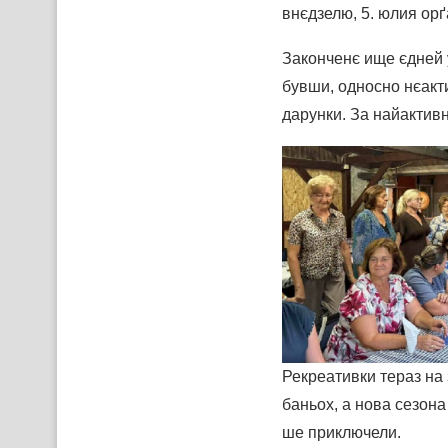
внєдзелю, 5. юлия орґ
Законченє ище єдней 
бувши, односно нєакт
дарунки. За найактив
Рекреативки тераз на
баньох, а нова сезон
ше приключели.