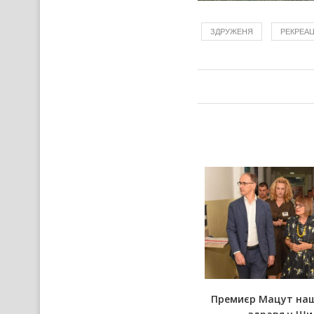
ЗДРУЖЕНЯ
РЕКРЕА
У новим Руским слове
Премиєр Мацут на