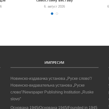
дзе
самостойну виставу
26
6. авґуст 2026
6
ИМПРЕСУМ
Новинско-издавачка установа „Руске слово”/
Новинско-видавательна установа „Руске
слово”/Newspaper Publishing Institution „Ruske
slovo”
Основана 1945/Основана 1945/Founded in 1945