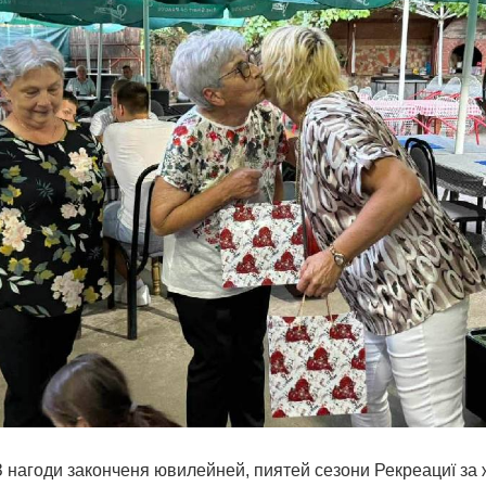
агоди законченя ювилейней, пиятей сезони Рекреациї за 