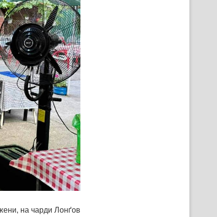
жени, на чарди Лонґов