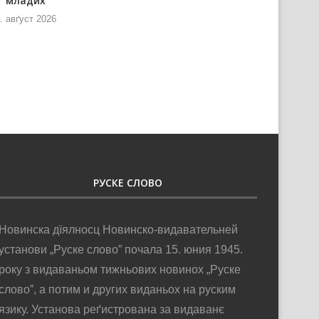
младих
информованя и
телекомуникацийох нащивели
. авґуст 2026
РТВ
6. авґуст 2026
РУСКЕ СЛОВО
Новинска дїялносц Новинско-видавательней
установи „Руске слово” почала 15. юния 1945.
року з видаваньом тижньових новинох „Руске
слово”, а потим и других виданьох на руским
язику. Установа реґистрована за видаванє