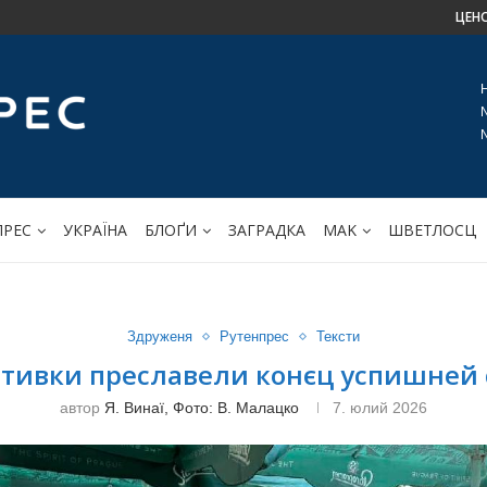
ЦЕН
ПРЕС
УКРАЇНА
БЛОҐИ
ЗАГРАДКА
МАK
ШВЕТЛОСЦ
Здруженя
Рутенпрес
Тексти
тивки преславели конєц успишней 
автор
Я. Винаї, Фото: В. Малацко
7. юлий 2026