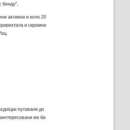
 бенду”.
ни активни и коло 20
пририхтала и скромни
Рац.
аєднїцки путованя до
заинтересовани же би