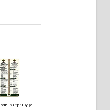
почина Стретнуце
Представнїки Министерства