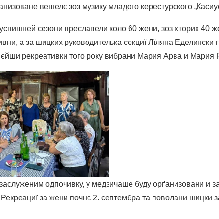
анизоване вешелє зоз музику младого керестурского „Касиус
успишней сезони преславели коло 60 жени, зоз хторих 40 же
ивни, а за шицких руководителька секциї Лїляна Еделински 
нєйши рекреативки того року вибрани Мария Арва и Мария 
 заслуженим одпочивку, у медзичаше буду орґанизовани и з
а Рекреациї за жени почнє 2. септембра та поволани шицки 