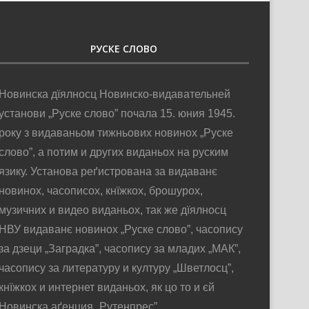
РУСКЕ СЛОВО
Новинска дїялносц Новинско-видавательней
установи „Руске слово” почала 15. юния 1945.
року з видаваньом тижньових новинох „Руске
слово”, а потим и других виданьох на руским
язику. Установа реґистрована за видаванє
новинох, часописох, кнїжкох, брошурох,
музичних и видео виданьох, так же дїялносц
НВУ видаванє новинох „Руске слово”, часопису
за дзеци „Заградка”, часопису за младих „МАК”,
часопису за литературу и културу „Шветлосц”,
кнїжкох и интернет виданьох, як цо то и єй
Новинска аґенция „Рутенпрес”.