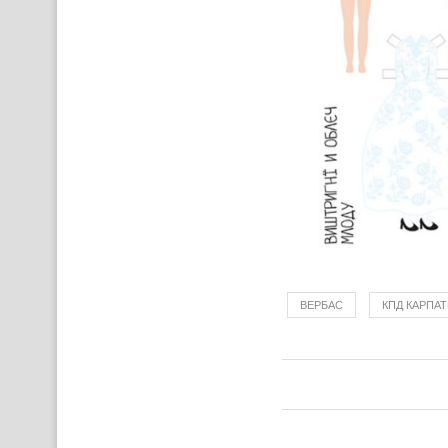
ВЕРБАС
КПД КАРПА