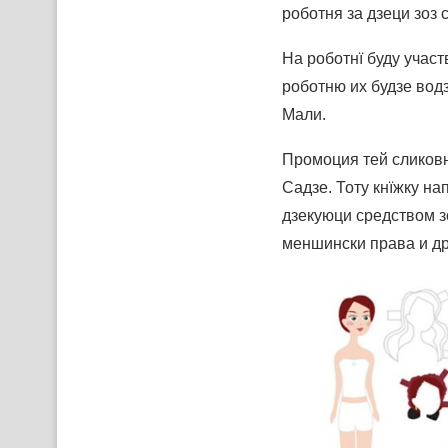
роботня за дзеци зоз 
На роботнї буду участ
роботню их будзе вод
Мали.
Промоция тей сликовн
Садзе. Тоту кнїжку на
дзекуюци средством з
меншински права и др