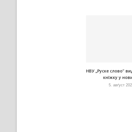
а
Вирни ше помодлєли Шнїговей
НВУ „Руске слово” ви
Мариї на Текийох
кнїжку у нови
5. авґуст 2026
5. авґуст 20