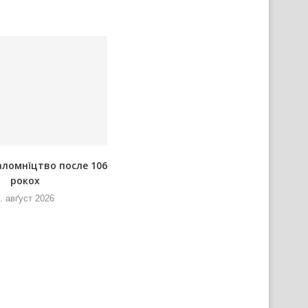
аломнїцтво после 106
Розпорядок преподаваньох на
рокох
Водицовим кампу
. авґуст 2026
5. авґуст 2026