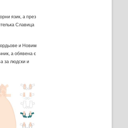
орни язик, а през
чителька Славица
Дюрдьове и Новим
чник, а обявена є
а за людски и