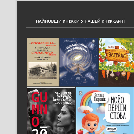
НАЙНОВШИ КНЇЖКИ У НАШЕЙ КНЇЖКАРНЇ