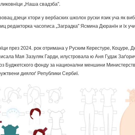
сликовнїци „Наша свадзба”.
вовац дзеци хтори у вербаских школох руски язик уча як виб
зиц редакторка часописа „Заградка” Ясмина Дюранїн и їх у
їци през 2024. рок отримана у Руским Керестуре, Коцуре, 
писала Мая Зазуляк Гарди, илустровала ю Аня Гудак Заґори
оз Буджетского фонду за национални меншини Министерств
ужтвени диялоґ Републики Сербиї.