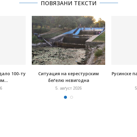
ПОВЯЗАНИ ТЕКСТИ
дало 100-ту
Ситуация на керестурским
Русинске п
м...
беґелю нєвигодна
26
5. авґуст 2026
5