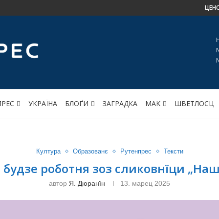
ЦЕН
ПРЕС
УКРАЇНА
БЛОҐИ
ЗАГРАДКА
МАK
ШВЕТЛОСЦ
Култура
Образованє
Рутенпрес
Тексти
 будзе роботня зоз сликовнїци „Наш
автор
Я. Дюранїн
13. марец 2025