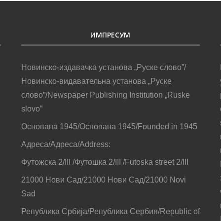
ИМПРЕСУМ
Новинско-издавачка установа „Руске слово”/
Новинско-видавательна установа „Руске
слово”/Newspaper Publishing Institution „Ruske
slovo”
Основана 1945/Основана 1945/Founded in 1945
Адреса/Адреса/Address:
Футожска 2/III /Футошка 2/III /Futoska street 2/III
21000 Нови Сад/21000 Нови Сад/21000 Novi
Sad
Република Србија/Република Сербия/Republic of