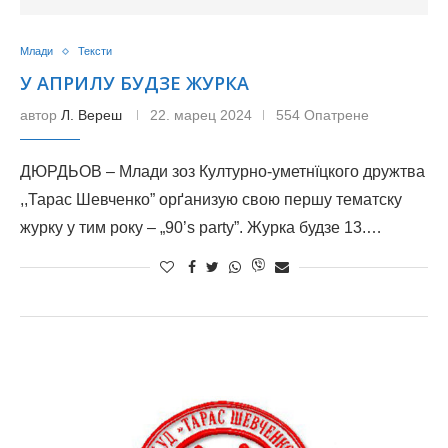
Млади
Тексти
У АПРИЛУ БУДЗЕ ЖУРКА
автор
Л. Вереш
22. марец 2024
554 Опатрене
ДЮРДЬОВ – Млади зоз Културно-уметнїцкого дружтва
,,Тарас Шевченко” орґанизую свою першу тематску
журку у тим року – „90’s party”. Журка будзе 13.…