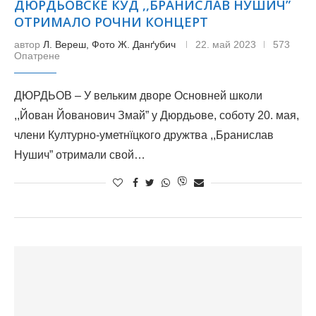
ДЮРДЬОВСКЕ КУД ,,БРАНИСЛАВ НУШИЧ”
ОТРИМАЛО РОЧНИ КОНЦЕРТ
автор
Л. Вереш, Фото Ж. Данґубич
22. май 2023
573
Опатрене
ДЮРДЬОВ – У вельким дворе Основней школи
,,Йован Йованович Змай” у Дюрдьове, соботу 20. мая,
члени Културно-уметнїцкого дружтва ,,Бранислав
Нушич” отримали свой…