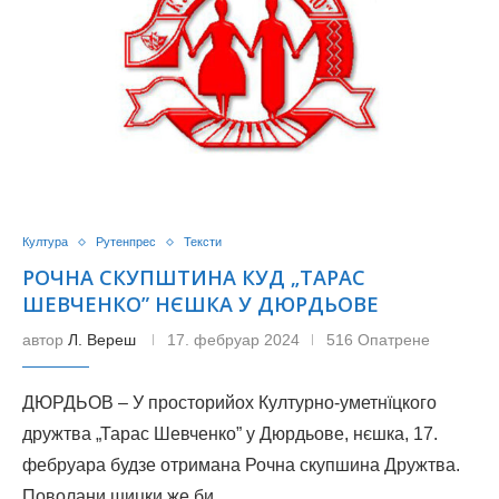
Култура
Рутенпрес
Тексти
РОЧНА СКУПШТИНА КУД „ТАРАС
ШЕВЧЕНКО” НЄШКА У ДЮРДЬОВЕ
автор
Л. Вереш
17. фебруар 2024
516 Опатрене
ДЮРДЬОВ – У просторийох Културно-уметнїцкого
дружтва „Тарас Шевченко” у Дюрдьове, нєшка, 17.
фебруара будзе отримана Рочна скупшина Дружтва.
Поволани шицки же би…