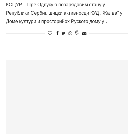
КОЦУР – Пре Одлуку о позарядовим стану у
Републики Сербиї, шицки активносци КУД ,,Жатва” у
Доме култури и просторийох Руского дому у…