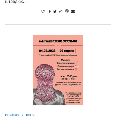
штреднїх…
Рутенпрес
Тексти