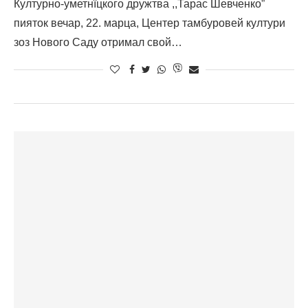
Културно-уметнїцкого дружтва ,,Тарас Шевченко”
пияток вечар, 22. марца, Центер тамбуровей култури
зоз Нового Саду отримал свой…