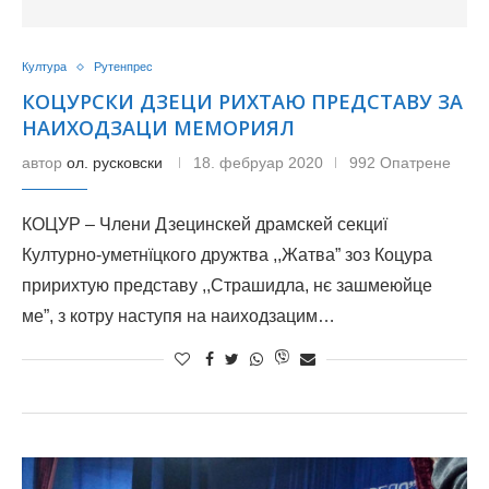
Култура
Рутенпрес
КОЦУРСКИ ДЗЕЦИ РИХТАЮ ПРЕДСТАВУ ЗА
НАИХОДЗАЦИ МЕМОРИЯЛ
автор
ол. русковски
18. фебруар 2020
992 Опатрене
КОЦУР – Члени Дзецинскей драмскей секциї
Културно-уметнїцкого дружтва ,,Жатва” зоз Коцура
пририхтую представу ,,Страшидла, нє зашмеюйце
ме”, з котру наступя на наиходзацим…