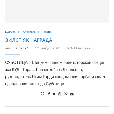
Култура
Рутенпрес
Тексти
ВИЛЄТ ЯК НАГРАДА
автор
т. салаґ
12. авґуст 2021
676 Опатрене
СУБОТИЦА – Шицким членом рецитаторскей секциї
зоз КУД ,,Тарас Шевченко” зоз Дюрдьова,
руководитель Яким Гарди концом юлия орґанизовал
єднодньови вилєт до Суботици.…