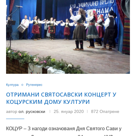
Култура
Рутенпрес
ОТРИМАНИ СВЯТОСАВСКИ КОНЦЕРТ У
КОЦУРСКИМ ДОМУ КУЛТУРИ
автор
ол. русковски
25. януар 2020
872 Опатрене
КОЦУР – З нагоди означованя Дня Святого Сави у