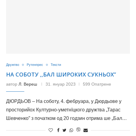
Дружтво
Рутенпрес
Тексти
НА СОБОТУ ,,БАЛ ШИРОКИХ СУКНЬОХ”
автор
Л. Вереш
31. януар 2023
599 Опатрене
ДЮРДЬОВ – На соботу, 4. фебруара, у Дюрдьове у
просторийох Културно-уметнїцкого дружтва „Тарас
Шевченко” з початком од 20 годзин отрима ше „Бал…