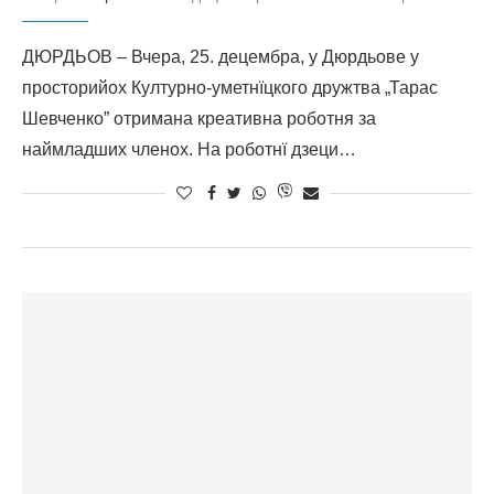
ДЮРДЬОВ – Вчера, 25. децембра, у Дюрдьове у
просторийох Културно-уметнїцкого дружтва „Тарас
Шевченко” отримана креативна роботня за
наймладших членох. На роботнї дзеци…