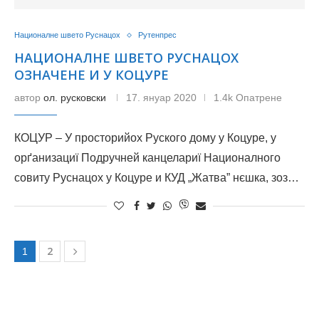
Националне швето Руснацох
Рутенпрес
НАЦИОНАЛНЕ ШВЕТО РУСНАЦОХ
ОЗНАЧЕНЕ И У КОЦУРЕ
автор
ол. русковски
17. януар 2020
1.4k Опатрене
КОЦУР – У просторийох Руского дому у Коцуре, у
орґанизациї Подручней канцелариї Националного
совиту Руснацох у Коцуре и КУД „Жатва” нєшка, зоз…
2
1