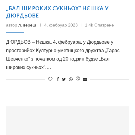
„БАЛ ШИРОКИХ СУКНЬОХ” НЄШКА У
ДЮРДЬОВЕ
автор
л. вереш
4. фебруар 2023
1.4k Опатрене
ДЮРДЬОВ – Нєшка, 4. фебруара, у Дюрдьове у
просторийох Културно-уметнїцкого дружтва „Тарас
Шевченко” з початком од 20 годзин будзе „Бал
широких сукньох”.…