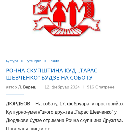
Култура
Рутенпрес
Тексти
РОЧНА СКУПШТИНА КУД „ТАРАС
ШЕВЧЕНКО” БУДЗЕ НА СОБОТУ
автор
Л. Вереш
12. фебруар 2024
916 Опатрене
ДЮРДЬОВ – На соботу, 17. фебруара, у просторийох
Културно-уметнїцкого дружтва „Тарас Шевченко” у
Дюрдьове будзе отримана Рочна скупшина Дружтва.
Поволани шицки же…