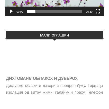
00:00
00:30
МАЛИ ОГЛАШКИ
ДИХТОВАНЄ ОБЛАКОХ И ДЗВЕРОХ
Дихтуєме облаки и дзвери з неопрен ґуму. Тирваца
изолация од витру, жими, галайку и праху. Телефон
060/50-88-433.