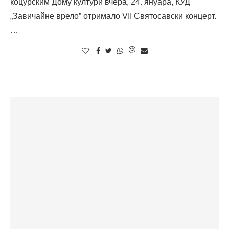
коцурским Дому култури вчера, 24. януара, КУД
„Завичайне врело” отримало VII Святосавски концерт.
…