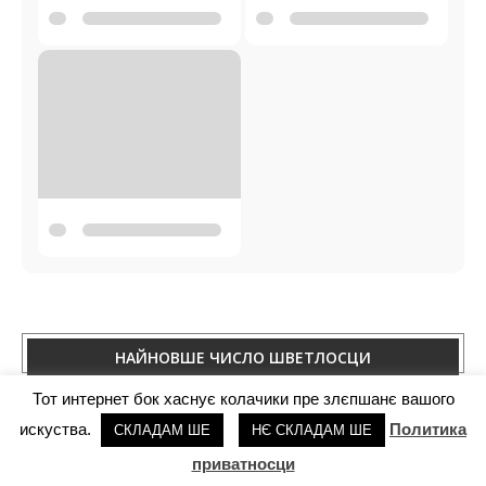
Шветлосц 2 - 2026
ХВИЛЯ
Тот интернет бок хаснує колачики пре злєпшанє вашого
искуства.
Политика
СКЛАДАМ ШЕ
НЄ СКЛАДАМ ШЕ
НАЙНОВШИ КНЇЖКИ У НАШЕЙ КНЇЖКАРНЇ
приватносци