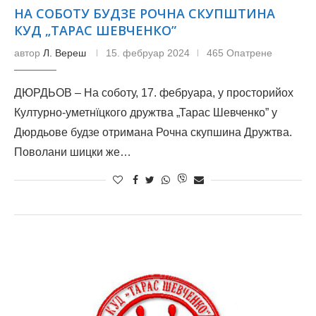
НА СОБОТУ БУДЗЕ РОЧНА СКУПШТИНА
КУД „ТАРАС ШЕВЧЕНКО”
автор
Л. Вереш
15. фебруар 2024
465 Опатрене
ДЮРДЬОВ – На соботу, 17. фебруара, у просторийох
Културно-уметнїцкого дружтва „Тарас Шевченко” у
Дюрдьове будзе отримана Рочна скупшина Дружтва.
Поволани шицки же…